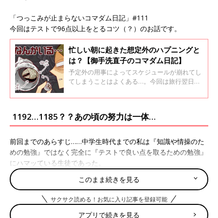
「つっこみが止まらないコマダム日記」#111
今回はテストで96点以上をとるコツ（？）のお話です。
忙しい朝に起きた想定外のハプニングと
は？【御手洗直子のコマダム日記】
予定外の用事によってスケジュールが崩れてし
てしまうことはよくある…。今回は旅行翌日に
起きたハプニングにまつわるお話です。【御手
洗直子のコマダム日記】
1192…1185？？あの頃の努力は一体…
前回までのあらすじ……中学生時代までの私は『知識や情操のた
めの勉強』ではなく完全に『テストで良い点を取るための勉強』
にハマッている生徒であった。
このまま続きを見る
その証拠に当時96点以上しか取っていなかった中学社会・日本史
サクサク読める！お気に入り記事を登録可能
で現在の私が覚えているのは1192作ろう鎌倉幕府くらいしかな
アプリで続きを見る
い。しかも現在は説が変わって1185年作ろう（いい箱作ろう）