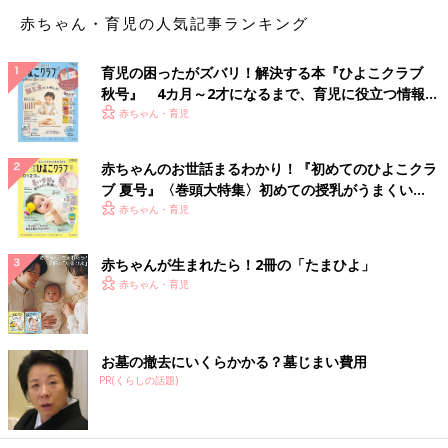
なみに私が木戸孝允をいう人物をざっくり認識できたのはるろう
赤ちゃん・育児の人気記事ランキング
に剣心を読んでからである。木戸孝允は剣心を人斬りに任命した
人である。フィクションじゃねえか。
育児の困ったがズバリ！解決する本『ひよこクラブ
秋号』 4カ月～2才になるまで、育児に役立つ情報が
さてこのようにして96点以上がとれるということは偏差値82も
いっぱい！
赤ちゃん・育児
同じ方法でとれるのである。
偏差値とは「偏差値＝（得点－平均点）÷標準偏差×10＋50」と
赤ちゃんのお世話まるわかり！『初めてのひよこクラ
いう計算方法で出せるらしいが、つまりは平均点がめちゃくちゃ
ブ 夏号』〈巻頭大特集〉初めての授乳がうまくい
低い時に一人だけ高得点を取ると高い偏差値が出るという理屈に
く！ おっぱい・ミルクの基本と夏のトラブル 解決テ
赤ちゃん・育児
なる。平均点がめちゃくちゃ低い時というのはつまりテストがめ
ク
ちゃくちゃ難しい時ということである。さてめちゃくちゃ難しい
赤ちゃんが生まれたら！2冊の「たまひよ」
テストの時に一人だけ高得点を取るにはどうすればよいのであろ
赤ちゃん・育児
うか。
次回……偏差値82をとるにはどうすればいいか。
お墓の撤去にいくらかかる？墓じまい費用
PR(くらしの話題)
おたくマンガ家ママデビュー！！ つっ
こみが止まらない育児日記 第２話 恐
怖！エンドレス立ってゆらゆら
オレたちの育児はこれからだ…！31歳で婚活デ