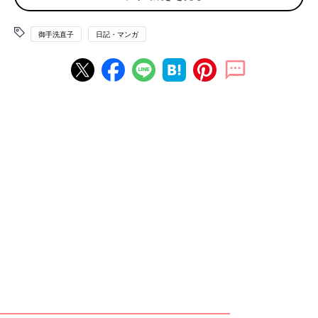
鎌倉幕府に代わっているらしくて本当に意味が無い。意味が無さ
すぎて泣いちゃう。あとは墾田永年私財法くらいしか覚えてな
御手洗直子
日記・マンガ
い。こんでんえいねんしざいほう。高１くらいで車にでも轢かれ
たのかよと思う。
今教科書を見ると『こういう話だったんだ～～～なるほどね～
～』という感じだが、当時は『藩』がどういうものなのか、いろ
んな戦争がどういった因果関係で起きたのかなどほぼ理解してい
なかった。ただ、廃藩置県などは
（1871）年/明治（４）年（７）月，全国の（藩）を廃止して
（県）を設けた政治的変革。（西郷隆盛）・（大久保利通）・
（木戸孝允）・（板垣退助）らが政府の中枢を固め，（薩摩）・
（長州）・（土佐）３藩の軍隊の力（御親兵）を背景に（廃藩置
県）を断行した。
という文章の( )内の文字が書ければ96点が取れるのである。
文章さえ丸暗記すれば何ひとつ理解していなくても96点は取れる
のだ。ちなみに現在一コも覚えてないし書けない。いや、うん
『県』くらいは書ける。たぶん。見ろ。これが日本の教育だ。ち