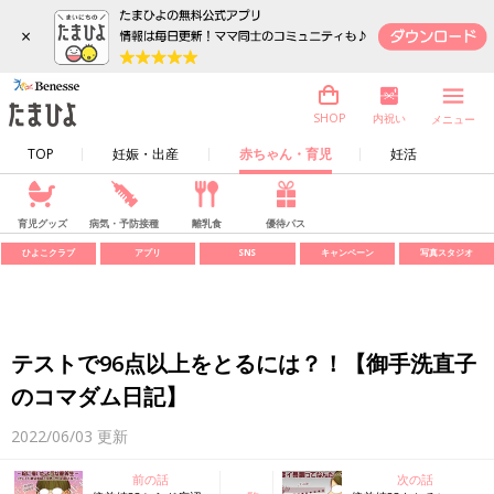
×
内祝い
SHOP
メニュー
TOP
妊娠・出産
赤ちゃん・育児
妊活
育児グッズ
病気・予防接種
離乳食
優待パス
ひよこクラブ
アプリ
SNS
キャンペーン
写真スタジオ
テストで96点以上をとるには？！【御手洗直子
のコマダム日記】
2022/06/03
更新
前の話
次の話