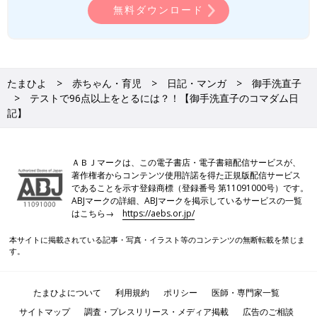
無料ダウンロード
たまひよ
赤ちゃん・育児
日記・マンガ
御手洗直子
テストで96点以上をとるには？！【御手洗直子のコマダム日
記】
ＡＢＪマークは、この電子書店・電子書籍配信サービスが、
著作権者からコンテンツ使用許諾を得た正規版配信サービス
であることを示す登録商標（登録番号 第11091000号）です。
ABJマークの詳細、ABJマークを掲示しているサービスの一覧
はこちら→
https://aebs.or.jp/
本サイトに掲載されている記事・写真・イラスト等のコンテンツの無断転載を禁じま
す。
たまひよについて
利用規約
ポリシー
医師・専門家一覧
サイトマップ
調査・プレスリリース・メディア掲載
広告のご相談