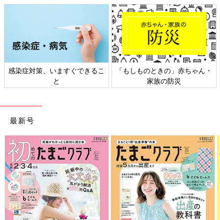
の」赤ちゃん・
日本外来小児科学会リーフレッ
六星占術 細木か
防災
ト検討会
相談
さらにつっこみが止まらない育児日記
最新号
Amazonで見る
前の話
次の話
偏差値82からド底辺
一覧
偏差値82をとるに
へ…極端がすぎる！
は？！【御手洗直子の
【御手洗直子のコマ
コマダム日記】
ダム日記】