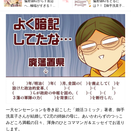
偏差値82からド底辺
一覧
偏差値82をとるに
へ…極端がすぎる！
は？！【御手洗直子の
【御手洗直子のコマ
コマダム日記】
ダム日記】
一大センセーションを巻き起こした「婚活コミック」著者、御手
洗直子さんが結婚して2児の姉妹の母に。あいかわらずのつっこ
みどころ満載の日々、渾身のひとコママンガ＆エッセイでお送り
します。