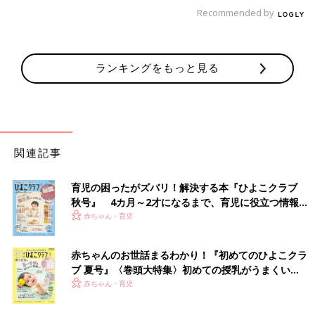
ビューしたオタクマンガ家直子が、とうとうマ
Recommended by
マデビュー。動じなさすぎな赤ちゃんとの、焦
る、慄く、ハートフルな日常をお届け！第２
話 恐怖！エンドレス立ってゆらゆら
【マンガ】御手洗直子の『さらにつっこ
ランキングをもっと見る
みが止まらない育児日記』1話まるっと
限定公開「しつけって…」
一大センセーションを巻き起こした婚活コミッ
ク『31歳BLマンガ家が婚活するとこうなる』か
ら早何年…。『つっこみが止まらに育児日記』
で母になったおたくマンガ家ママ・直子が第2
子を出産。相変わらずのドタバタ日々を『さら
関連記事
につっこみが止まらない育児日記』として発売
御手洗直子
します。たまひよONLINEで数話分限定公開で
Profile pixivで大人気。累計閲覧数1100万を誇る爆笑コミック
す！ 限定公開その１は「１～2才代のしつけ
育児の困ったがズバリ！解決する本『ひよこクラブ
エッセイスト。なんでそんなにネタ満載人生を・・・という謎の
（？）」。直子流しつけ……とは？
秋号』 4カ月～2才になるまで、育児に役立つ情報が
人。既刊に「3
1歳
BLマンガ家が婚活するとこうなる」「31歳ゲ
いっぱい！
赤ちゃん・育児
ームプログラマーが婚活するとこうなる」（共に新書館）、「腐
女子になると、人生こうなる！～底～」（一迅社）、「つっこみ
が止まらない育児日記」「さらにつっこみが止まらない育児日
赤ちゃんのお世話まるわかり！『初めてのひよこクラ
ブ 夏号』〈巻頭大特集〉初めての授乳がうまくい
記」（ベネッセコーポレーション）など。たまひよのサイトで、
く！ おっぱい・ミルクの基本と夏のトラブル 解決テ
赤ちゃん・育児
数話限定公開中。
ク
御手洗直子twitter：
＠mitarainaoko