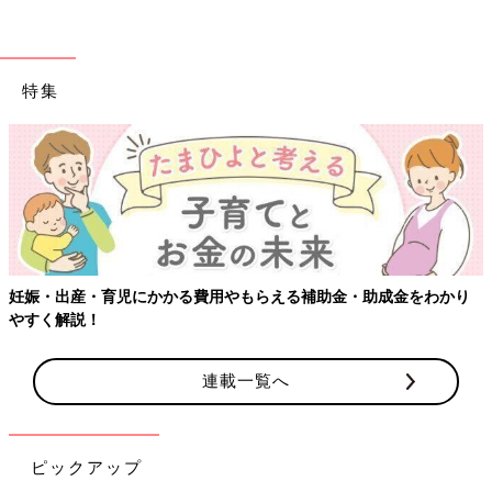
特集
おたくマンガ家ママデビュー! つっこみが止まらない育児日記
Amazonで見る
【ワクチン接種できるものも】妊婦の感染症対策、知っ
金をわかり
連載一覧へ
ピックアップ