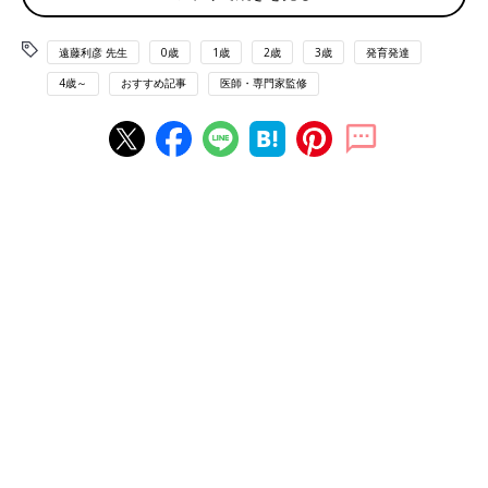
遠藤先生（以下敬称略） 新生児期の赤ちゃんは、おなかがすい
た、おしっこをした、などの不快を泣くことだけで表しますが、
遠藤利彦 先生
0歳
1歳
2歳
3歳
発育発達
2カ月ころになると、声を出したりほほえんだりして、自分から
4歳～
おすすめ記事
医師・専門家監修
発信を始めます。その赤ちゃんの欲求にママやパパが応えてあげ
ることで、親子に信頼関係が生まれ、結びつきが深まっていきま
す。赤ちゃんはその信頼関係を土台として、以下のような発達を
経て、できること・わかることがどんどん増えていき、やがて9
カ月革命につながります。
【0〜1カ月ころ】
“不快”を泣くことで表現する
【2カ月ころ】
・あやされると声を出して笑う
・「アー」「クー」などの声を出す
・自分の手や指を口に入れたがる
【3〜4カ月ころ】
・意識的にキョロキョロとまわりのものを見る
・感情を声や体全体で表現する