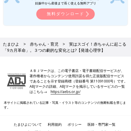
妊娠中から産後まで長く使える無料アプリ
無料ダウンロード
たまひよ
赤ちゃん・育児
実はスゴイ！赤ちゃんに起こる
「9カ月革命」。３つの劇的な変化とは?【発達心理学】
ＡＢＪマークは、この電子書店・電子書籍配信サービスが、
著作権者からコンテンツ使用許諾を得た正規版配信サービス
であることを示す登録商標（登録番号 第11091000号）です。
ABJマークの詳細、ABJマークを掲示しているサービスの一覧
はこちら→
https://aebs.or.jp/
本サイトに掲載されている記事・写真・イラスト等のコンテンツの無断転載を禁じま
す。
たまひよについて
利用規約
ポリシー
医師・専門家一覧