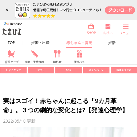
×
内祝い
SHOP
メニュー
TOP
妊娠・出産
赤ちゃん・育児
妊活
育児グッズ
病気・予防接種
離乳食
優待パス
ひよこクラブ
アプリ
SNS
キャンペーン
写真スタジオ
実はスゴイ！赤ちゃんに起こる「9カ月革
命」。３つの劇的な変化とは?【発達心理学】
2022/05/18
更新