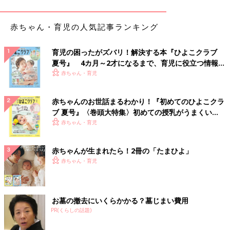
【5〜6カ月ころ】
赤ちゃん・育児の人気記事ランキング
・親しい人を見分ける
・理由があって泣き、解決したら泣きやむ
育児の困ったがズバリ！解決する本『ひよこクラブ
【7〜8カ月ころ】
夏号』 4カ月～2才になるまで、育児に役立つ情報が
・名前を呼ぶとこちらにこようとする
いっぱい！
赤ちゃん・育児
・人の話を聞こうとする
赤ちゃんのお世話まるわかり！『初めてのひよこクラ
赤ちゃんの発達は上記のような順番で進みますが、個人差が大き
ブ 夏号』〈巻頭大特集〉初めての授乳がうまくい
いので、1〜2カ月は前後していても気にしすぎなくて大丈夫で
く！ おっぱい・ミルクの基本と夏のトラブル 解決テ
赤ちゃん・育児
す。
ク
赤ちゃんが生まれたら！2冊の「たまひよ」
9カ月革命で赤ちゃんに起こる、3つの変化とは？
赤ちゃん・育児
9カ月のころの赤ちゃんには大人との関係性において重要な変化
が起こります。これを専門家の間でも「9カ月革命」と表現され
お墓の撤去にいくらかかる？墓じまい費用
ることがあるそうです。その発達の変化の様子や赤ちゃんに見ら
PR(くらしの話題)
れる成長のサインについて遠藤先生に教えてもらいました。