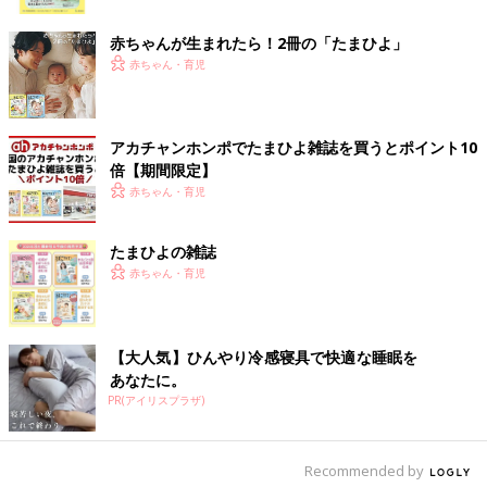
ク
ションの取り方はどのように変わりますか？
赤ちゃんが生まれたら！2冊の「たまひよ」
遠藤 「猫ちゃんがかわいいね」「お月さまがきれいだね」「ブ
赤ちゃん・育児
ーブーは速いね」など、1つのトピックを話題にして、気持ちを
共有することができるようになります。気持ちが共有できると、
さらに「あれを取ってほしい」「これを見て」などの指示や要求
アカチャンホンポでたまひよ雑誌を買うとポイント10
も飛躍的に多様化することになります。
倍【期間限定】
赤ちゃん・育児
このように赤ちゃんが注目したものを、大人が「○○だね」と言葉
にしてあげると、赤ちゃんは自分が見ているものと、その名前を
結びつけることができるようになります。赤ちゃんが見ているも
たまひよの雑誌
のを言葉にしてあげたり、赤ちゃんが感じているだろう気持ちを
赤ちゃん・育児
代弁して言葉にしてあげる、そのような何気ない言葉がけが、い
ろんな言葉を習い覚える下地を作り上げていると考えられます。
【大人気】ひんやり冷感寝具で快適な睡眠を
9カ月ころは、コミュニケーションの変化によって世界のいろん
あなたに。
なものの意味を学習し、獲得し始めると同時に、言葉の発達や語
PR(アイリスプラザ)
彙（ごい）の獲得に関してとても重要な時期といえるでしょう。
【2. 共同注意】ママやパパが見ているものに関心を向けよ
Recommended by