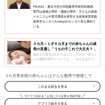
PROFILE：東京大学大学院教育学研究科教授。
専門は発達心理学・感情心理学。子どもの発達
メカニズムや育児環境を研究する発達保育実践
政策学センター(Cedep)のセンター長も務めて
いる。
０カ月～１才６カ月までの赤ちゃんの成
長の見通し「うちの子これで大丈夫？」
【専門家】
初めての育児はわからないことだらけ。赤ちゃ
んの成長の様子についても、「みんなはどうな
のかな？」「これでいいのかな？」と不安にな
ってしまうことありませんか。そこで、そんな
不安を少しでも解消するために、０カ月から1
9カ月革命前の赤ちゃんはどんな順序で発達して
才6カ月まで、赤ちゃんがどんなふうに成長し
る？
ていていくのかの見通しを紹介します。小児科
医・若江恵利子先生に、赤ちゃんの月齢時期別
このまま続きを見る
の体と心の成長について聞きました。
――生まれてから9カ月ころまでの赤ちゃんの発達はどのように
サクサク読める！お気に入り記事を登録可能
進むのでしょうか。
アプリで続きを見る