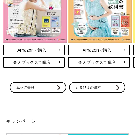
コミュニケーションというと言葉に目を向けがちですが、実は目
や表情が果たしている役割は言葉以上に大きいかもしれません。
9カ月革命はほとんどの赤ちゃんに起こるものですが、時期には
個人差があります。ただ、もし赤ちゃんと視線が合わない、目と
目が合わない、ほかの人の視線や表情に関心を向けないなどが心
配な場合は、医療機関などに相談してみてもいいかもしれませ
Amazonで購入
Amazonで購入
ん。
楽天ブックスで購入
楽天ブックスで購入
お話・監修／遠藤利彦（えんどうとしひこ）先生
取材・文／早川奈緒子、ひよこクラブ編集部
ムック書籍
たまひよの絵本
赤ちゃんに9カ月革命が起こった！コミ
ュニケーションの土台が形成する時期
に、ママ・パパはどうかかわればいい？
0才代の赤ちゃんの成長は著しい時期ですが、
【発達心理学】
その中でも9カ月のころは、人として社会で生
活していくために重要なコミュニケーションの
力の土台が作られる時期で、劇的な変化が起こ
キャンペーン
るといわれます。その時期の赤ちゃんに、ママ
赤ちゃんと一緒にものを見て、コミュニケーションをとれるよう
やパパがどのようにかかわってあげるといいの
になることは、ママやパパにとってもうれしい成長です。赤ちゃ