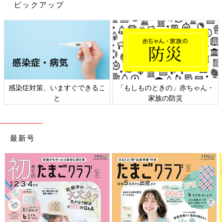
す。
ピックアップ
たとえば面白いおもちゃを見つけて触ったりたたいたりして、マ
マはどこにいるかな、と探し、「これを見て」とアピールするよ
うな行動が、このくらいの段階から始まっていると考えられま
す。
【3.社会的参照】ママ・パパの顔色をうかがうようになる
感染症対策、いますぐできるこ
「もしものときの」赤ちゃん・
――ママやパパと同じものを見て、「かわいいね」「楽しいな」
と
家族の防災
といった気持ちも共有できるようになるのですか？
遠藤 共同注意ができるようになると同時に、赤ちゃんはママや
パパの表情や感情にも注意を向けます。たとえば、ママやパパが
最新号
ほかの何かを見るときの表情が、ニコニコしていれば、あれはい
いものなんだな、危なくないんだな、と知ることができます。逆
に怖そうな顔をしていると、あれは危ないものだな、近づいては
いけないんだな、と知ることができます。視線と表情を組み合わ
せて人の気持ちを理解することを、「社会的参照」といいます。
社会的参照によって、赤ちゃんは言葉が出始める前の9カ月ころ
から、いろんなものごとの意味を学習し理解し始めるんですね。