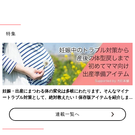
うとする
――それまでの1対1の関係から、ママやパパと並んでほかのもの
を一緒に見られるようになるのはなぜでしょうか。
特集
遠藤 この時期の成長には、「視線」が重要な役割を果たしま
す。「目は口ほどにものをいう」ということわざもありますが、
人間の目は、ほかの動物とは大きく構造が異なり、白目の部分が
大きく、日本人の場合は黒目と白目のコントラストがはっきりし
ています。そのため、目の動きだけで今あの人は何に対して注意
を向けているか、を知ることができるわけです。
本来、赤ちゃんは人がとても大好きで、生後間もないころから大
人の目に注意を向けています。9カ月ころになると、ママやパパ
の視線の動きを敏感に察知して、視線の先にあるものに関心を向
妊娠・出産にまつわる体の変化は多岐にわたります。そんなマイナ
けようとします。これを「共同注意」といいます。その延長で、
ートラブル対策として、絶対教えたい！保存版アイテムを紹介しま
ママやパパが指をさしたものを触ろうとする様子も見られ始めま
す。
す。
連載一覧へ
さらに、自分が関心を向けているものを「一緒に見て」と親の関
心を呼び込もうとする様子が見られますが、これも共同注意で