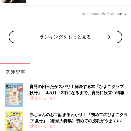
【1. 三項関係】ママやパパと同じものを並んで見られるよ
うになる
Recommended by
――9カ月ころの赤ちゃんにはどのような変化が起きているので
しょうか。
ランキングをもっと見る
遠藤 この時期の何よりいちばん大きな変化は、二項関係から三
項関係へ移り変わることです。二項関係とは、自分と大人、自分
とおもちゃ、のように、相手と1対1のやり取りをする関係性のこ
とです。8カ月ころまでの赤ちゃんは、ママやパパに抱っこされ
て見つめ合ったり、赤ちゃんが「あ〜」と声を出すとママやパパ
関連記事
もニコッとして「あ〜」と応えたりするように、2人の間で直接
的に心と心が通い合うやり取りをしています。
育児の困ったがズバリ！解決する本『ひよこクラブ
秋号』 4カ月～2才になるまで、育児に役立つ情報が
それが、9カ月ころになると、自分と相手以外の1つのものを、マ
いっぱい！
赤ちゃん・育児
マやパパと並んで一緒に見て、共通の話題にして、気持ちを通わ
せながらコミュニケーションをとる段階が生じてきます。これが
赤ちゃんのお世話まるわかり！『初めてのひよこクラ
三項関係です。
ブ 夏号』〈巻頭大特集〉初めての授乳がうまくい
く！ おっぱい・ミルクの基本と夏のトラブル 解決テ
赤ちゃん・育児
――三項関係が理解できると、赤ちゃんと大人とのコミュニケー