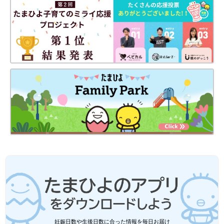
かを、発達心理学・感情心理学が専門の東京大
んの気持ちに共感し、言葉にして語りかけてあげるようにしまし
学大学院教育学研究科 遠藤利彦先生に聞きま
ょう。
した。
※記事の内容は記事執筆当時の情報であり、現在と異なる場合が
あります。
妊娠日数や生後日数に合った情報を毎日お届け