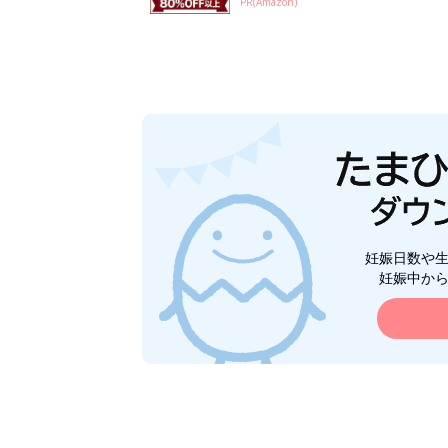
PR(Amazon)
妊娠日数や
妊娠中か