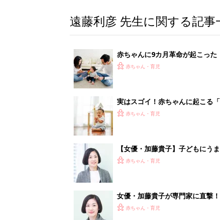
遠藤利彦 先生に関する記事
赤ちゃんに9カ月革命が起こった
うかかわればいい？【発達心理学
赤ちゃん・育児
実はスゴイ！赤ちゃんに起こる「
赤ちゃん・育児
【女優・加藤貴子】子どもにうま
答は？
赤ちゃん・育児
女優・加藤貴子が専門家に直撃！
赤ちゃん・育児