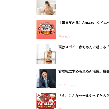
【毎日変わる】Amazonタイ
PR(Amazon)
実はスゴイ！赤ちゃんに起こる「
管理職に求められるAI活用。最
PR(ビズヒント)
「え、こんなセールやってたの？」