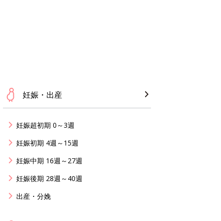
妊娠・出産
妊娠超初期 0～3週
妊娠初期 4週～15週
妊娠中期 16週～27週
妊娠後期 28週～40週
出産・分娩