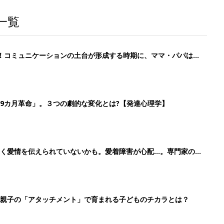
一覧
！コミュニケーションの土台が形成する時期に、ママ・パパはど
】
9カ月革命」。３つの劇的な変化とは?【発達心理学】
く愛情を伝えられていないかも。愛着障害が心配…。専門家の回
親子の「アタッチメント」で育まれる子どものチカラとは？