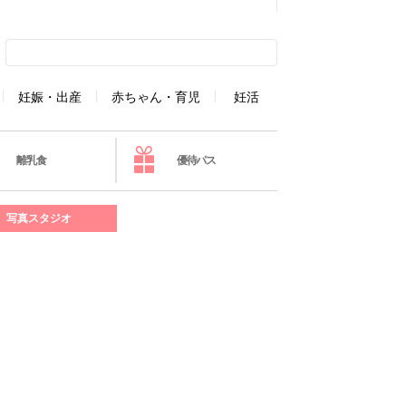
妊娠・出産
赤ちゃん・育児
妊活
離乳食
優待パス
写真スタジオ