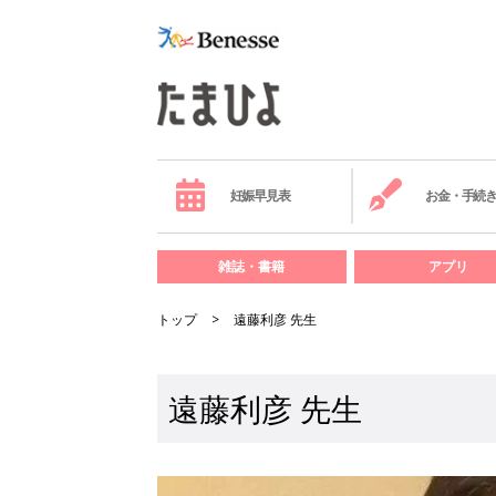
妊娠早見表
お金・手続
雑誌・書籍
アプリ
トップ
遠藤利彦 先生
遠藤利彦 先生