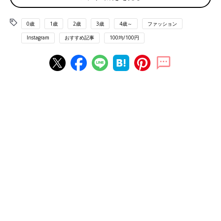
0歳
1歳
2歳
3歳
4歳～
ファッション
Instagram
おすすめ記事
100均/100円
出典：Instagramアカウント「hacchan_waiwai」
はっちゃんさんは、ダイソーで抱っこ紐用レインカバー（330
円）を購入。面ファスナー2箇所を抱っこ紐につけるだけなんだ
そう。赤ちゃんの脚部分をピタッとカバーしてくれるゴム入りな
のもポイント！袋は本体にくっついているので、なくす心配もな
いようですよ。コンパクトに収納できるのも良いですよね♪
Sorayu（ソラーユ）のリアチャイルドシート用レイ
ンカバーとハンドルカバー