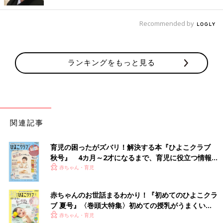
出典：Instagramアカウント「ohanatan1216」
おはなちゃんさんは、Sorayu（ソラーユ）のリアチャイルドシ
Recommended by
ート用レインカバー
と、ハンドルカバーを購入。ハンドルカバーについているボア
は、取り外しができるんだそう。自転車の色味と統一していて素
ランキングをもっと見る
敵ですよね♪
Amazonで見る
楽天市場で見る
関連記事
テンパレイトのシューズがお気に入り！パールの装
飾がかわいいレインシューズ
育児の困ったがズバリ！解決する本『ひよこクラブ
秋号』 4カ月～2才になるまで、育児に役立つ情報が
いっぱい！
赤ちゃん・育児
赤ちゃんのお世話まるわかり！『初めてのひよこクラ
ブ 夏号』〈巻頭大特集〉初めての授乳がうまくい
く！ おっぱい・ミルクの基本と夏のトラブル 解決テ
赤ちゃん・育児