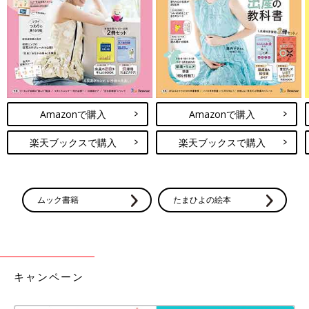
しみになるようなデザインですよね！
Amazonで見る
楽天市場で見る
爽やかで軽々な印象♪ トラディショナルウェザーウ
Amazonで購入
Amazonで購入
ェアのレインコート
楽天ブックスで購入
楽天ブックスで購入
ムック書籍
たまひよの絵本
キャンペーン