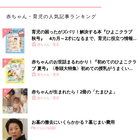
赤ちゃん・育児の人気記事ランキング
育児の困ったがズバリ！解決する本『ひよこクラブ
秋号』 4カ月～2才になるまで、育児に役立つ情報が
いっぱい！
赤ちゃん・育児
赤ちゃんのお世話まるわかり！『初めてのひよこクラ
ブ 夏号』〈巻頭大特集〉初めての授乳がうまくい
く！ おっぱい・ミルクの基本と夏のトラブル 解決テ
赤ちゃん・育児
ク
赤ちゃんが生まれたら！2冊の「たまひよ」
赤ちゃん・育児
お墓の撤去にいくらかかる？墓じまい費用
PR(くらしの話題)