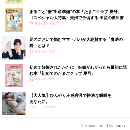
ク
まるごと1冊“出産準備”の本『たまごクラブ 夏号』
〈スペシャル大特集〉夫婦で予習する 出産の教科書
赤ちゃん・育児
足のにおいで悩むママ・パパが大絶賛する「魔法の
粉」とは？
赤ちゃん・育児
初めて妊娠されたかたに！妊娠がわかったら最初に読
む本『初めてのたまごクラブ 夏号』
赤ちゃん・育児
【大人気】ひんやり冷感寝具で快適な睡眠を
あなたに。
PR(アイリスプラザ)
出典：Instagramアカウント「kote_pero」
Recommended by
kote_peroさんは、TEMPERATE（テンパレイト）のレインシュ