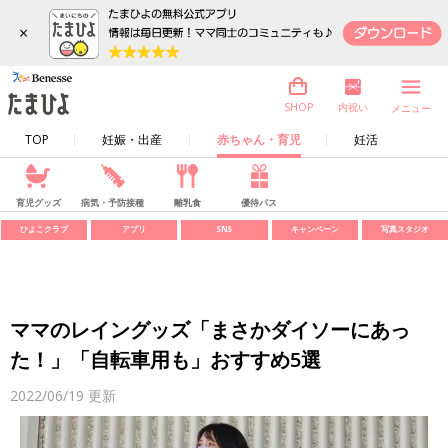
×
内祝い
SHOP
メニュー
TOP
妊娠・出産
赤ちゃん・育児
妊活
育児グッズ
病気・予防接種
離乳食
優待パス
ひよこクラブ
アプリ
SNS
キャンペーン
写真スタジオ
ママのレイングッズ「まさかダイソーにあっ
た！」「自転車用も」おすすめ5選
2022/06/19
更新