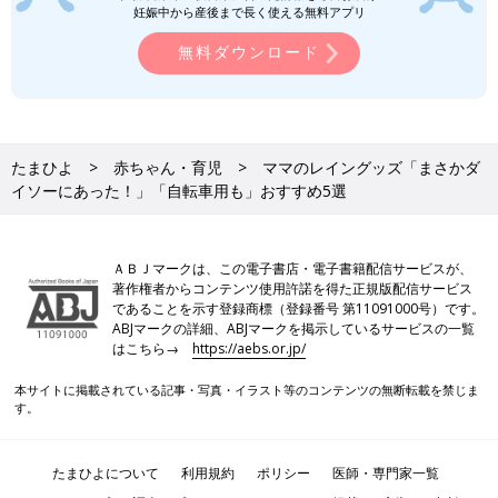
妊娠中から産後まで長く使える無料アプリ
楽天市場で見る
無料ダウンロード
雨の日は大人憂鬱、子どもはルンルン！
[夫婦のじかん大貫さんのママ芸人日記
#114]
2018年3月に男の子を出産した、お笑いコンビ
「夫婦のじかん」の大貫さん。イラストレータ
たまひよ
赤ちゃん・育児
ママのレイングッズ「まさかダ
ー兼漫画家としても活躍中です。よしもと芸
イソーにあった！」「自転車用も」おすすめ5選
人・イラスト業・ママと毎日大忙しの大貫さん
によるのコラム連載「ママ芸人日記」今日も始
ママたちのレイングッズは、どれもオシャレでコーデも素敵でし
まります！
たね。雨の日でも楽しくなるようなデザインばかりで、ついつい
ＡＢＪマークは、この電子書店・電子書籍配信サービスが、
欲しくなっちゃいますよね！梅雨の時期がいつ来てもいいよう
著作権者からコンテンツ使用許諾を得た正規版配信サービス
に、早めの準備がおすすめですよ♪ 気になるアイテムがあれば、
であることを示す登録商標（登録番号 第11091000号）です。
ぜひチェックしてみてくださいね。
ABJマークの詳細、ABJマークを掲示しているサービスの一覧
(文・水川ちさ)
はこちら→
https://aebs.or.jp/
※記事内容でご紹介している投稿、リンク先は、削除される場合
本サイトに掲載されている記事・写真・イラスト等のコンテンツの無断転載を禁じま
があります。あらかじめご了承ください。
す。
※記事の内容は記載当時の情報であり、現在と異なる場合があり
ます。
たまひよについて
利用規約
ポリシー
医師・専門家一覧