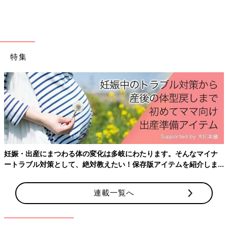
ーズを購入。こちらが今季4足目のレインシューズで、テンパレ
イトのものだけでも3足追加したんだそう！再入荷待ちしている
アイテムもあり、お買いもの欲が止まらなくなっているんだと
か。パールの装飾が素敵なレインシューズですね。
特集
Amazonで見る
楽天市場で見る
マーブルっぽいデザインがオシャレでかわいい！kiu
のレインポンチョ
妊娠・出産にまつわる体の変化は多岐にわたります。そんなマイナ
ートラブル対策として、絶対教えたい！保存版アイテムを紹介しま
す。
連載一覧へ