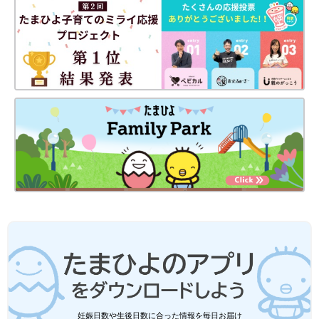
出典：Instagramアカウント「mii_wear」
mii_wearさんは、Traditional Weatherwear（トラディショナル
ウェザーウェア）のレインコートを購入。爽やかな色合いで、
軽々とした印象ですよね。ロングタイプなので、スタイルアップ
も叶えてくれそう！パッとラクに羽織れる素敵なレインコートで
すね♪
Amazonで見る
妊娠日数や生後日数に合った情報を毎日お届け