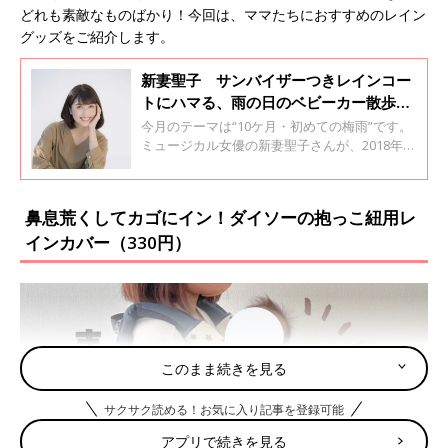
どれも素敵なものばかり！今回は、ママたちにおすすめのレイン
グッズをご紹介します。
新妻聖子 サンバイザーつきレインコー
トにハマる、雨の日のベビーカー散歩で
便利さを実感
今月のテーマは“10ケ月・初めての梅雨”です。
ミュージカル女優の新妻聖子さんが、2018年7
月に生まれた息子さんの初めて育児に奮闘する
様子をユーモラスにつづる月1連載「新米母と
息子の備忘録」第4回目です。
鼻息荒くしてカゴにイン！ダイソーの抱っこ紐用レ
インカバー（330円）
このまま続きを見る
サクサク読める！お気に入り記事を登録可能
アプリで続きを見る