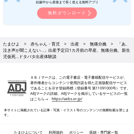
妊娠中から産後まで長く使える無料アプリ
なところがじわじわと痛くなり、次の日には座ることも起き上が
ることもできなくなってしまいました。産む時に痛みはなくて
無料ダウンロード
も、産後のダメージは通常分娩と同じ。無痛分娩は出産の痛みと
産後の痛みのギャップに、びっくりしてしまう人も多いかもしれ
ません。
予定日1カ月前の
早産
、無痛分娩、新生児仮死……いろいろなこと
たまひよ
赤ちゃん・育児
出産
無痛分娩
「あ、
がいっぺんに起こった1日でした。今回はたまたまですがNICUの
泣き声が聞こえない…」出産予定日1カ月前の早産、無痛分娩、新生
ある大きな病院を選んでいて本当によかったです。
児仮死…ドタバタ出産体験談
無痛分娩は、身体的にも精神的にも余裕を持って過ごせたので、
体力もなくメンタルが弱い私にとっては選択してよかったと思い
ＡＢＪマークは、この電子書店・電子書籍配信サービスが、
ます。また、コロナ禍出産の現在、立ち合い出産もお見舞いもで
著作権者からコンテンツ使用許諾を得た正規版配信サービス
きない病院が多いので“陣痛中も家族と連絡取れる”というところ
であることを示す登録商標（登録番号 第11091000号）です。
は大きなメリットだと感じました。
ABJマークの詳細、ABJマークを掲示しているサービスの一覧
はこちら→
https://aebs.or.jp/
出産には人それぞれ色々なストーリーがあると思います。妊娠も
本サイトに掲載されている記事・写真・イラスト等のコンテンツの無断転載を禁じま
出産も理想どおりにいかないこともたくさんあると思いますが、
す。
少しでも多くのママと赤ちゃんが無事に安全に出産を終えられる
ことを祈っています。（文・清川優美）
たまひよについて
利用規約
ポリシー
医師・専門家一覧