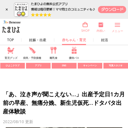
×
内祝い
SHOP
メニュー
TOP
妊娠・出産
赤ちゃん・育児
妊活
育児グッズ
病気・予防接種
離乳食
優待パス
ひよこクラブ
アプリ
SNS
キャンペーン
写真スタジオ
「あ、泣き声が聞こえない…」出産予定日1カ月
前の早産、無痛分娩、新生児仮死…ドタバタ出
産体験談
2022/08/10
更新