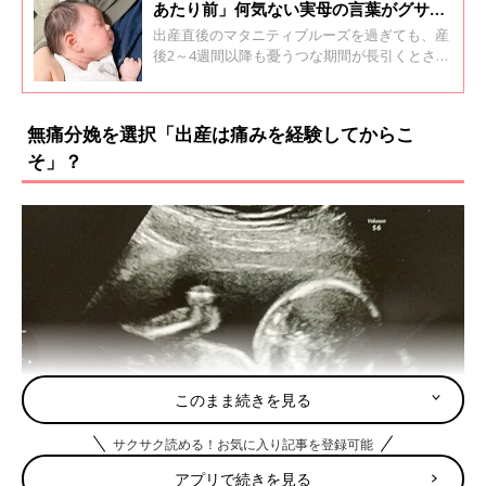
あたり前」何気ない実母の言葉がグサ
リ…私が産後うつになった話【体験談】
出産直後のマタニティブルーズを過ぎても、産
後2～4週間以降も憂うつな期間が長引くとされ
ている“産後うつ」”。現在8ヶ月の子どもを育
てているAさんも産後うつに悩まされた一人で
す。不眠や動悸などの体調不調が重なり、自然
無痛分娩を選択「出産は痛みを経験してからこ
に泣けてくるようになってしまったというAさ
そ」？
ん。病院に通うまでの経緯や現在の状況をお伺
いしました。
このまま続きを見る
サクサク読める！お気に入り記事を登録可能
アプリで続きを見る