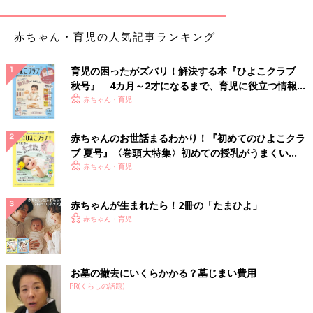
「待って！」予定日1カ月前に突然の破水
赤ちゃん・育児の人気記事ランキング
育児の困ったがズバリ！解決する本『ひよこクラブ
秋号』 4カ月～2才になるまで、育児に役立つ情報が
いっぱい！
赤ちゃん・育児
赤ちゃんのお世話まるわかり！『初めてのひよこクラ
ブ 夏号』〈巻頭大特集〉初めての授乳がうまくい
く！ おっぱい・ミルクの基本と夏のトラブル 解決テ
赤ちゃん・育児
ク
赤ちゃんが生まれたら！2冊の「たまひよ」
赤ちゃん・育児
お墓の撤去にいくらかかる？墓じまい費用
つわり、頭痛、不眠などのマイナートラブルに見舞われながらも
PR(くらしの話題)
なんとか妊娠9カ月になったある朝の6:00頃。トイレに行った