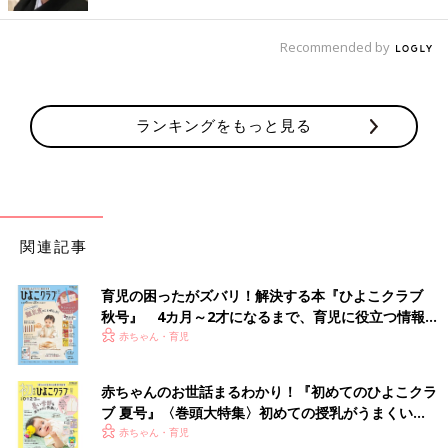
時、お股から尿のようなものが止まらなくなってしまいました。
「まさかこれが破水？」とあわてて病院に連絡すると「今から病
Recommended by
院に来てください」とのこと。急いで夫を起こし病院につれて行
ってもらいました。
着の身着のまま病院に行き、助産師さんに診察してもらったとこ
ランキングをもっと見る
ろ「破水ですね。このまま入院してください」と言われ、頭が真
っ白に。予定日より1カ月も早いということもあり、「え、待っ
て、心の準備がまだできてないんだけど……」「本当にもう生ま
れちゃうの？」と全く実感が沸きませんでした。
関連記事
無痛分娩だけど陣痛は痛い！
育児の困ったがズバリ！解決する本『ひよこクラブ
午前中は、痛みがなかったので食事を取ったり、家族とLINEを
秋号』 4カ月～2才になるまで、育児に役立つ情報が
したりのんびり過ごしていましたが、午後から徐々にズキズキと
いっぱい！
赤ちゃん・育児
生理痛のようなおなかの痛みが増してきました。
最初は耐えられるほどの痛みでしたが、
赤ちゃんのお世話まるわかり！『初めてのひよこクラ
陣痛
の間隔がだんだんと
ブ 夏号』〈巻頭大特集〉初めての授乳がうまくい
短くなり、そのうちにベッドの上で「痛いよぉ…」と唸りながら
く！ おっぱい・ミルクの基本と夏のトラブル 解決テ
赤ちゃん・育児
もがいていないと耐えられないほどの痛みに変わりました。「こ