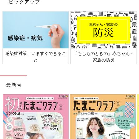
ピックアップ
持ちも励まされましたし、無痛分娩でなければLINEをする余裕
もなかったと思います。
「あ、泣き声が聞こえない…」まさかの“新生児仮
死”
20:00頃、子宮口全開で出産の準備が整えられ、助産師さんの掛
感染症対策、いますぐできるこ
「もしものときの」赤ちゃん・
け声と共に何度もいきみました。麻酔のおかげでいきんでいる時
と
家族の防災
も強い痛みはありませんでした。
「これが最後！」とひとふんばりしたとき、ついに赤ちゃんが生
まれました。しかし、周囲が一気にものものしい雰囲気に包ま
最新号
れ、私はワンテンポ遅れて「あ、泣き声が聞こえない…」と気が
つきました。赤ちゃんは呼吸をしていない状態で生まれてきてい
ました。私はすぐに状況が飲み込めないまま、ぐったりとした赤
ちゃんを目で追っていたの覚えています。
長い間おなかの中で大切に大切に育んで、いろんなマイナートラ
ブルも乗り越えて、赤ちゃんにいっぱい声がけをしたのに……。
頭の中で9カ月間の思い出が駆け巡りました。