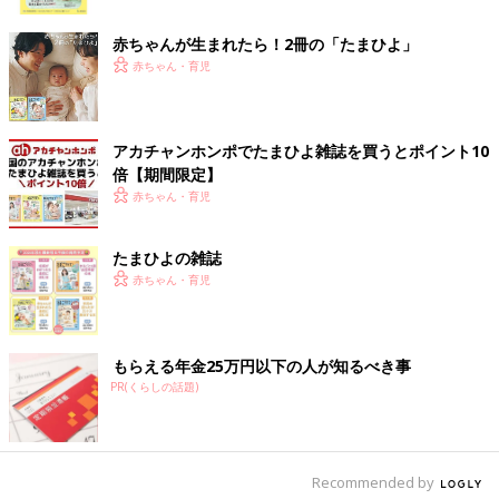
ク
の痛みに耐えられる気がしない……！」というタイミングでナー
スコールを押して、16:00頃にやっと「無痛分娩の処置をしまし
赤ちゃんが生まれたら！2冊の「たまひよ」
ょう」と看護師さんから声がかかりました。
赤ちゃん・育児
「無痛分娩でも陣痛は味わう」と聞いてはいましたが、陣痛がこ
んなに痛いものだとは……あたりまえですが無痛分娩でも“無
アカチャンホンポでたまひよ雑誌を買うとポイント10
痛”ではないと身を以て実感しました。
倍【期間限定】
赤ちゃん・育児
子宮口8センチで家族とLINE
たまひよの雑誌
17:00頃分娩台に行き、麻酔を打つことに。痛みで体がジタバタ
赤ちゃん・育児
してしまうため、陣痛がおさまった瞬間を見計らって麻酔を打ち
ました。陣痛の痛みが優っていたので麻酔の針が入っても全然痛
くありませんでした。
もらえる年金25万円以下の人が知るべき事
PR(くらしの話題)
このとき子宮口は8センチ。麻酔を打ってから15分ぐらい経つと
あれほど痛かった陣痛がほとんどなくなりました。ネット等で無
痛分娩の体験談を読んでいると「無痛分娩なのに痛かった！」と
いう話をよく見かけたので「麻酔が効かなかったらどうしよ
Recommended by
う…」と思っていましたが、私の場合は問題ありませんでした。