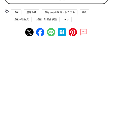
出産
無痛分娩
赤ちゃんの病気・トラブル
0歳
私はもともと無痛分娩に興味があり、妊娠発覚後は無痛分娩に対
出産～新生児
妊娠・出産体験談
app
応している大きな病院を選び、
妊婦健診
もその病院に通っていま
した。無痛分娩に関する記事や体験談をたくさん読んで情報収集
しましたが、決め手となったのは、“産後の回復が比較的早い”と
いう病院の先生の言葉でした。夫も出産の痛みが少しでも軽減さ
れるならと賛成してくれました。
しかし、
無痛分娩
を決めて周囲に報告すると良い反応ばかりでは
ありませんでした。もちろん「無痛分娩いいね！」と言ってくれ
る人もたくさんいましたが、実母に話した時は「出産は痛みを経
験してからこそなんじゃない？」と言われて、納得してもらうの
に時間がかかりました。
実際に子どもを3人産んだ友人からは「痛みがあったから頑張れ
た」ということも聞いたので、「確かにそういう面もありそうだ
し、みんなが言うように産みの苦しみを経験することも大事なの
かも……」とも思ったのですが、そこは“子どもを産むのは自分だ
から”と割り切って考えることにしました。