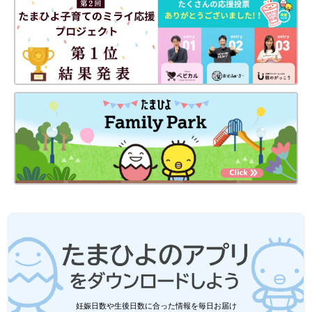
“新生児仮死”というショッキングな出来事がありましたが、NICU
の先生のおかげでなんとか一命を取り止めることができました。
おなかから出てくる直前で胎盤が剥離してしまい、酸素が取り込
めなくなってしまったことが原因だったようですが、現在10ヶ月
のわが子は大きく元気に育っています！
赤ちゃん・新生児の病気 新生児仮死の症
状とケア【医師監修】
＜新生児の病気＞【新生児仮死（しんせいじか
し）】って？ 新生児の呼吸・循環機能が子宮内
から外へ適応できない状態
産後の痛みも無痛じゃない！
わが子の無事が分かってホッとしている間に、会陰を縫われてい
た私。麻酔はしばらくの間効いていますが、徐々に麻酔が切れて
いき自分の体のダメージを思い知ります……。
妊娠日数や生後日数に合った情報を毎日お届け
出産から一晩明けるまで、お股、おなか、お尻の痛み…いろいろ