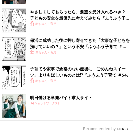
※この記事は「たまひよコラム」で過去に公開されたものです。
やさしくしてもらったら、要望を受け入れるべき？
子どもの安全を最優先に考えてみたら『ふうふう子育
て ＃59』
赤ちゃん・育児
保活に成功した後に押し寄せてきた「大事な子どもを
預けていいの？」という不安『ふうふう子育て ＃
60』
赤ちゃん・育児
子育てや家事で余裕のない産後に「ごめんねスイー
ツ」よりもほしいものとは⁉︎『ふうふう子育て ＃54』
赤ちゃん・育児
明日働ける単発バイト求人サイト
PR(ショットワークス)
Recommended by