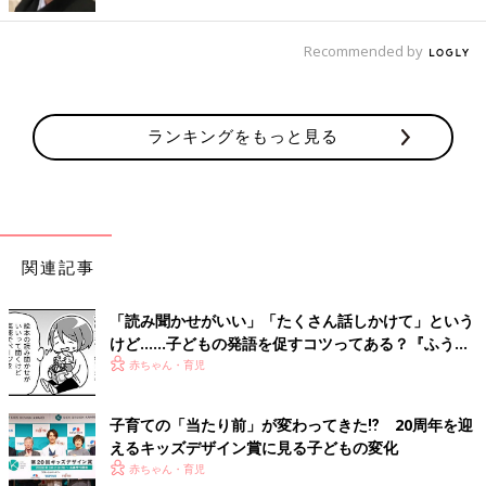
Recommended by
須賀義一 先生
子育てアドバイザー
ランキングをもっと見る
1974年生まれ。公立保育園勤務の後に退職し、現在は子
育てアドバイザーとして講演、執筆活動を行なっている。
従来の子育てを見直し、個々を尊重した関わり、子育ての
仕方を提案している。 二児の父でもあり、保育士として
の経験を生かした子育てブログ『保育士おとーちゃんの子
育て日記』が多くの人の支持を得る。難しくなりがちな現
関連記事
代の子育てを具体的に楽しいものにしていける方法を提案
している。著書に『保育士おとーちゃんの「心がラクにな
「読み聞かせがいい」「たくさん話しかけて」という
る子育て」』『保育士おとーちゃんの「叱らなくていい子
けど……子どもの発語を促すコツってある？『ふうふ
育て」』(PHP研究所）がある。
う子育て ＃64』
赤ちゃん・育児
「子育ては楽しめるようになるのが一番です。”できる
子”を目指すより、”かわいい子”を目指してみてください。
子育ての「当たり前」が変わってきた⁉ 20周年を迎
きっと子育てが楽しくなりますよ！」
えるキッズデザイン賞に見る子どもの変化
赤ちゃん・育児