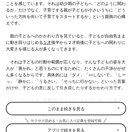
ことを感じています。それは幼少期の子どもへ「どのように関わ
るか」だけでなく、子育てする親が子どもが小さいうちに「どう
いった方向を向いて子育てをスタートするか」という親側の心構
えです。
親の子どもへのかかわり方を見ていると、子どもが自由気まま
に動き回りはじめる
１才
後半から２才前後に子どもへの関わりに
大変さを感じる人が多くなってきます。
それは子どもの行動や範囲が広くなり、そんな子どもの姿を大
人が「善かれ」と思うものにするために、たくさんの干渉ががぜ
ん多くなるからです。具体的には「ダメ」「○○しないで」「しー
っ」「静かに」「うるさい」「そっちに行かない」といった言葉
がけや、子どもの意に反して引き戻したりするかかわり方です。
少なくない人が、子育てとは「そういうものなのだ」と考えて
います。「そういうもの」とは「子どもとは『言うことを聞かな
このまま続きを見る
いもの』であり、それを『正しい姿』にしていくことが子育てな
のだ」「ダメ出しや注意などのたくさんの『しつけ』をしていく
サクサク読める！お気に入り記事を登録可能
ことが子育てなのだ」という理解です。
アプリで続きを見る