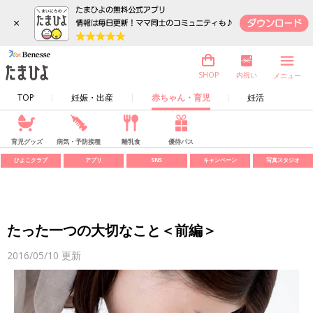
×
内祝い
SHOP
メニュー
TOP
妊娠・出産
赤ちゃん・育児
妊活
育児グッズ
病気・予防接種
離乳食
優待パス
ひよこクラブ
アプリ
SNS
キャンペーン
写真スタジオ
たった一つの大切なこと＜前編＞
2016/05/10
更新