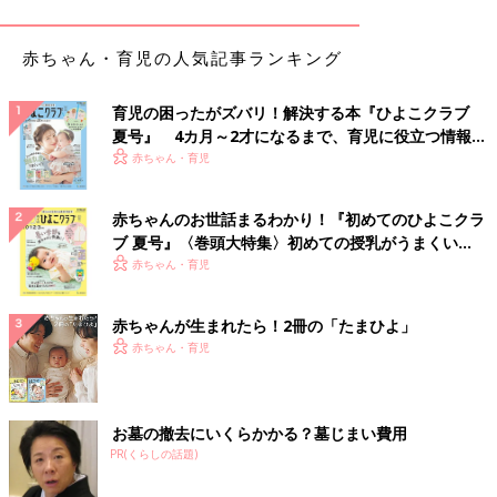
そのような人はかえって「たくさんの課題の達成」を頑張りすぎ
て子育てが苦しくなってきます。
赤ちゃん・育児の人気記事ランキング
人によっては、「子育ては大変」「できれば子どもと一緒にい
育児の困ったがズバリ！解決する本『ひよこクラブ
たくない」「子どもは1人でたくさん」と感じるようになってし
夏号』 4カ月～2才になるまで、育児に役立つ情報が
まう場合もあります。極端な言い方をすれば、『しつけの子育
いっぱい！
赤ちゃん・育児
て』が望んでいる子どもの姿は、『しつけの関わり』ではつくり
だすことが難しいという現実があります。
赤ちゃんのお世話まるわかり！『初めてのひよこクラ
これから出産やお子さんが乳幼児期を迎える皆さんは、この子
ブ 夏号』〈巻頭大特集〉初めての授乳がうまくい
育てのスタートの方向性に少しだけ「気づき」を持つことで、
く！ おっぱい・ミルクの基本と夏のトラブル 解決テ
赤ちゃん・育児
「子育ては大変」「子どもは大変」という未来を変えることがで
ク
きるでしょう。
赤ちゃんが生まれたら！2冊の「たまひよ」
赤ちゃん・育児
...たった一つの大切なこと＜後編＞は5月11日更新予定です。
お墓の撤去にいくらかかる？墓じまい費用
PR(くらしの話題)