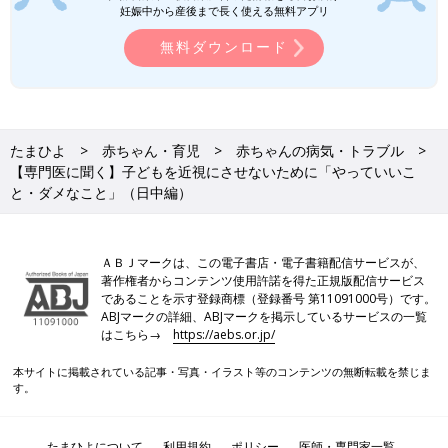
妊娠中から産後まで長く使える無料アプリ
無料ダウンロード
たまひよ
赤ちゃん・育児
赤ちゃんの病気・トラブル
【専門医に聞く】子どもを近視にさせないために「やっていいこ
と・ダメなこと」（日中編）
ＡＢＪマークは、この電子書店・電子書籍配信サービスが、
著作権者からコンテンツ使用許諾を得た正規版配信サービス
であることを示す登録商標（登録番号 第11091000号）です。
ABJマークの詳細、ABJマークを掲示しているサービスの一覧
はこちら→
https://aebs.or.jp/
本サイトに掲載されている記事・写真・イラスト等のコンテンツの無断転載を禁じま
す。
たまひよについて
利用規約
ポリシー
医師・専門家一覧