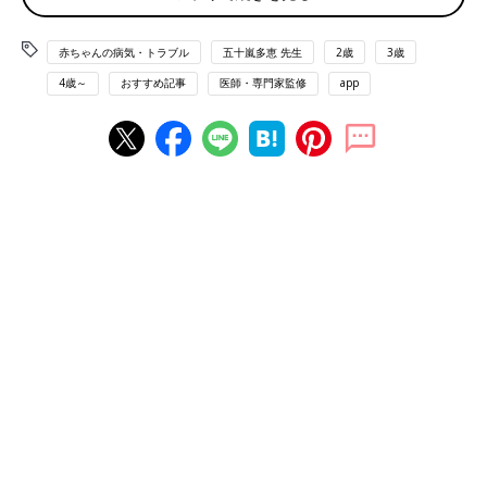
子どもの目を近視にさせない生活習慣を知っておきましょう。
赤ちゃんの病気・トラブル
五十嵐多恵 先生
2歳
3歳
Q1：夏の強い太陽光は刺激が強すぎるから、外で遊ばせ
るのをひかえる
4歳～
おすすめ記事
医師・専門家監修
app
真夏の強い日ざしは刺激が強すぎて、目に悪い影響が出そう。目
を守るために夏の日中は家の中で過ごしています。
【×】屋外活動が少ないと、近視になることがわかってい
ます
「可能であれば1日2時間以上屋外で活動することは、近視の予防
に効果があるというデータがあります。一方、コロナ禍で子ども
の近視が急増したのは、外出自粛により外で過ごす時間が極端に
減ったことも原因の一つと考えられています。外遊びには、子ど
もの目を近視にさせない作用があるのです。
とはいえ、強い日ざしがふり注ぐ日なたにいる必要はなく、屋外
であれば木陰や建物の影でも十分な明るさがあります」（五十嵐
先生）
Q2：こまかい作業の遊びは近視を進ませるから、できる