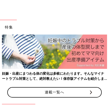
お話・監修／五十嵐多恵先生
取材・文／東裕美、ひよこクラブ編集部
特集
【専門医に聞く】子どもを近視にさせな
いために「やっていいこと・ダメなこ
と」（寝かしつけ編）
子どもを寝かせる部屋の明るさや、寝る前に本
を読むときのことなど、子どもの目を守るため
に気にしたほうがいいことがありそうです。子
どもの近視の治療・研究をしている東京医科歯
科大学 眼科学教室の五十嵐多恵先生に、近視予
目をたくさん使っている日中の過ごし方は、子どもを近視にさせ
防の観点から、子どもの寝かしつけのときに目
ないためにとても重要です。無理なくできることから始めてみま
の健康の点から「やっていいこと・ダメなこ
しょう。
と」を聞きました。
妊娠・出産にまつわる体の変化は多岐にわたります。そんなマイナ
ートラブル対策として、絶対教えたい！保存版アイテムを紹介しま
す。
連載一覧へ