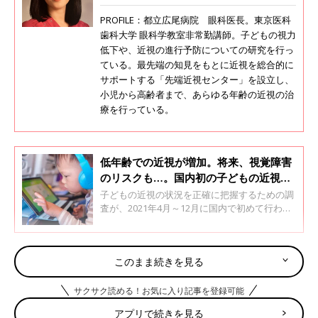
PROFILE：都立広尾病院 眼科医長。東京医科
歯科大学 眼科学教室非常勤講師。子どもの視力
低下や、近視の進行予防についての研究を行っ
ている。最先端の知見をもとに近視を総合的に
サポートする「先端近視センター」を設立し、
小児から高齢者まで、あらゆる年齢の近視の治
療を行っている。
低年齢での近視が増加。将来、視覚障害
のリスクも…。国内初の子どもの近視実
態を調査【専門医】
子どもの近視の状況を正確に把握するための調
査が、2021年4月～12月に国内で初めて行わ
れ、その結果が発表されました。子どもの近視
の治療・研究をしている東京医科歯科大学 眼科
学教室の五十嵐多恵先生に、日本の子どもの目
近視にさせない遊ばせ方やゲーム・スマホとのつき
このまま続きを見る
に起こっていることを聞きました。
合い方は？
サクサク読める！お気に入り記事を登録可能
日中の過ごし方で、子どもの目の状態はよくも悪くもなります。
アプリで続きを見る