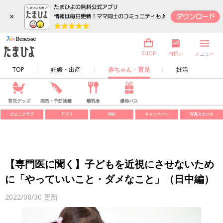
×
内祝い
SHOP
メニュー
TOP
妊娠・出産
赤ちゃん・育児
妊活
育児グッズ
病気・予防接種
離乳食
優待パス
ひよこクラブ
アプリ
SNS
キャンペーン
写真スタジオ
【専門医に聞く】子どもを近視にさせないため
に「やっていいこと・ダメなこと」（日中編）
2022/08/30
更新