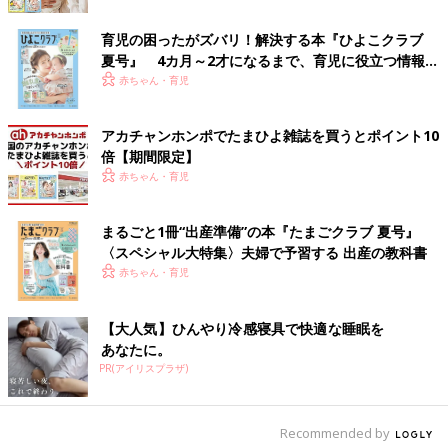
子どもが近視になるのはゲームのせいと聞いたので、ゲームはや
らせないようにしています。
育児の困ったがズバリ！解決する本『ひよこクラブ
夏号』 4カ月～2才になるまで、育児に役立つ情報が
【×】ゲームに限らず、目から近い距離を見続ける行為は
いっぱい！
赤ちゃん・育児
すべて近視の原因に
「『ゲームは目に悪い』」とよくいわれますが、目から20センチ
アカチャンホンポでたまひよ雑誌を買うとポイント10
倍【期間限定】
以内の距離を見続ける行為は、すべて近視の原因になります。た
赤ちゃん・育児
とえば、20センチの距離で20分間ゲームをするより、1時間机に
向かって勉強をするほうが近視は進みやすいのです。30センチ以
上離して、30分に一回休憩をとる習慣がある子どもは、近視にな
まるごと1冊“出産準備”の本『たまごクラブ 夏号』
るリスクが低いことがわかっています。適切な近業（目と近い距
〈スペシャル大特集〉夫婦で予習する 出産の教科書
離で作業する行動）対策を行ったうえで、勉強やゲームで遊ぶこ
赤ちゃん・育児
とをおすすめします。
【大人気】ひんやり冷感寝具で快適な睡眠を
また、ゲームをしなくても、日中ずっと家にいて外で活動する時
あなたに。
間がない場合は、近視予防にはなりません（Q１参照）。屋外活
PR(アイリスプラザ)
動の効果は、近業の悪影響を上回ると考えられています。環境に
影響を受けやすい幼児期はスマホやゲーム機などの電子機器の使
用は1日1時間を限度とし、外遊びの時間を十分に確保しましょ
Recommended by
う」（五十嵐先生）