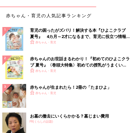
だけやらせないようにする
赤ちゃん・育児の人気記事ランキング
手先を使うこまかい遊びが好きなのですが、集中すると目に近づ
けて遊んでしまうので、なるべくやらせないようにしています。
育児の困ったがズバリ！解決する本『ひよこクラブ
【×】手先を使う遊びも大切。やめさせるのではなく外遊
夏号』 4カ月～2才になるまで、育児に役立つ情報が
びの時間も作って
いっぱい！
赤ちゃん・育児
「目から20センチくらいの位置で行う作業（近業）は近視になり
赤ちゃんのお世話まるわかり！『初めてのひよこクラ
やすく、近視を進めてしまうことは事実です。しかし、屋外活動
ブ 夏号』〈巻頭大特集〉初めての授乳がうまくい
の時間が長い子どもは、近業の時間の長さと関連なく、近視の発
く！ おっぱい・ミルクの基本と夏のトラブル 解決テ
赤ちゃん・育児
症が低いことがわかっています。
ク
手先を使ったこまかい遊びは、子どもの発達にとてもいい影響を
赤ちゃんが生まれたら！2冊の「たまひよ」
与えるので、満足するまでやらせてあげてください。その上で外
赤ちゃん・育児
で過ごす時間を確保すれば、近視になるのを防ぐことは可能で
す。それでも心配な場合は、近視の専門の先生に定期チェックを
してもらいましょう」（五十嵐先生）
お墓の撤去にいくらかかる？墓じまい費用
Q3：ぐずり対策として、短時間スマホの画面を見せるく
PR(くらしの話題)
らいなら大丈夫