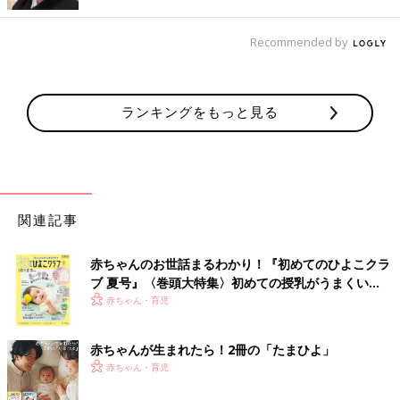
公共の場でおとなしくさせるには、スマホを見せるのがいちばん
効果的なんです。短時間ならスマホに頼ってもいい？
Recommended by
【△】1才以降は短時間なら許容ですが、1才未満の赤ち
ゃんにはNG
ランキングをもっと見る
「WHO（世界保健機関）が2019年に、近視の問題だけでなく、
子どもの健やかな心身の発育に関する研究結果をまとめて、『１
才～４才の幼児は、1日に1時間以上、座ってタブレットなどの画
面を見るべきではない』というガイドラインを示しました。公共
の場のぐずり対策で短時間スマホを見せるのは許容ということに
関連記事
なりますが、1時間以上見せるのは控えた方がいいでしょう。ま
た、このガイドラインでは『
1才
未満には見せない』となってい
赤ちゃんのお世話まるわかり！『初めてのひよこクラ
ます。1才未満の赤ちゃんには、難しい場合もあるかも知れませ
ブ 夏号』〈巻頭大特集〉初めての授乳がうまくい
んが、電子機器以外のぐずり対策を考えてほしいと思います」
く！ おっぱい・ミルクの基本と夏のトラブル 解決テ
赤ちゃん・育児
（五十嵐先生）
ク
Q4：子どもが近視になるのはゲームが原因。短時間でも
赤ちゃんが生まれたら！2冊の「たまひよ」
やってはいけない
赤ちゃん・育児