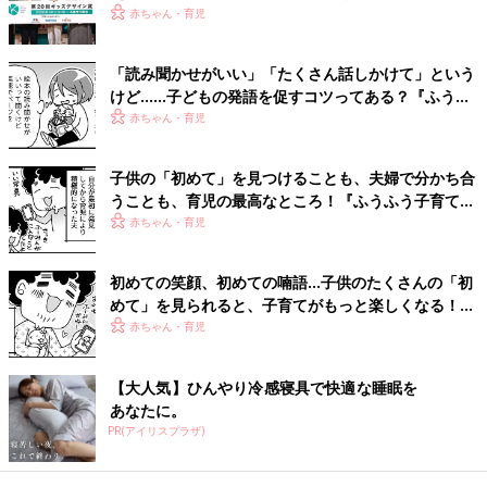
赤ちゃん・育児
代の子育てを具体的に楽しいものにしていける方法を提案
している。著書に『保育士おとーちゃんの「叱らなくてい
い子育て」』(PHP研究所）がある。
「読み聞かせがいい」「たくさん話しかけて」という
けど……子どもの発語を促すコツってある？『ふうふ
「子育ては楽しめるようになるのが一番です。”できる
う子育て ＃64』
赤ちゃん・育児
子”を目指すやより、”かわいい子”を目指してみてくださ
い。きっと子育てが楽しくなりますよ！」
子供の「初めて」を見つけることも、夫婦で分かち合
うことも、育児の最高なところ！『ふうふう子育て
※この記事は「たまひよコラム」で過去に公開されたものです。
＃52』
赤ちゃん・育児
初めての笑顔、初めての喃語…子供のたくさんの「初
めて」を見られると、子育てがもっと楽しくなる！
『ふうふう子育て ＃51』
赤ちゃん・育児
【大人気】ひんやり冷感寝具で快適な睡眠を
あなたに。
PR(アイリスプラザ)