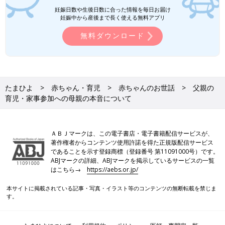
妊娠日数や生後日数に合った情報を毎日お届け
妊娠中から産後まで長く使える無料アプリ
無料ダウンロード
たまひよ
赤ちゃん・育児
赤ちゃんのお世話
父親の
育児・家事参加への母親の本音について
ＡＢＪマークは、この電子書店・電子書籍配信サービスが、
著作権者からコンテンツ使用許諾を得た正規版配信サービス
であることを示す登録商標（登録番号 第11091000号）です。
ABJマークの詳細、ABJマークを掲示しているサービスの一覧
はこちら→
https://aebs.or.jp/
本サイトに掲載されている記事・写真・イラスト等のコンテンツの無断転載を禁じま
す。