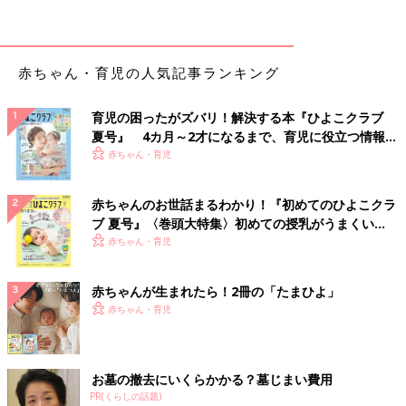
そんな気分を母親は普段から感じているものですから、ときど
きお父さんが育児に参加して「協力してやっているぞ」という態
度をとったり、どうしてもしかたなくてお父さんに「子どもの面
赤ちゃん・育児の人気記事ランキング
倒を見て」と頼んだときに「え、なんでおれが」といった態度が
ちらっとでも出てしまうと、普段から感じているもやもやが「カ
育児の困ったがズバリ！解決する本『ひよこクラブ
チン！」と音を立ててしまいます。
夏号』 4カ月～2才になるまで、育児に役立つ情報が
いっぱい！
赤ちゃん・育児
子どもは夫婦2人で育てるものです。もちろん夫婦以外の大勢
の人もの協力もありますが。だから、「男性が“協力”する」とい
赤ちゃんのお世話まるわかり！『初めてのひよこクラ
う姿勢だと、女性からするとそれでは育児への意識が全然たりて
ブ 夏号』〈巻頭大特集〉初めての授乳がうまくい
いないわけです。
く！ おっぱい・ミルクの基本と夏のトラブル 解決テ
赤ちゃん・育児
ク
「お父さんがちょっとでも協力してくれて、あー助かったわ」
というステージに、もはや現代の女性は存在しないのですね。新
赤ちゃんが生まれたら！2冊の「たまひよ」
しいステージから、現代の女性は男性の「育児参加」「家事参
赤ちゃん・育児
加」を見守っています。
男性が育児にどのように参加していけばいいか。それは個々の
お墓の撤去にいくらかかる？墓じまい費用
状況によるでしょうから、これが正解というのはないと思います
PR(くらしの話題)
が、直接的な参加ができないのであれば、せめて言葉でねぎらう