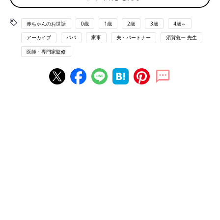
のよね」といった感覚を多くの女性が持つようになっています。
男性も育児参加の意識が強くなってきて、育児をする父親が増
赤ちゃんのお世話
0歳
1歳
2歳
3歳
4歳～
えているとはいえ、女性の意識からすると、「お父さん、あなた
アーカイブ
パパ
家事
夫・パートナー
須賀義一 先生
はたくさんやっていると思っているかもしれないけれど、まだま
医師・専門家監修
だなのよ！」というのが本音のようです。
ベネッセ教育総合研究所が20年にわたって子育てする人たちの
意識や実態を調査していますが、その2015年の調査報告
(http://berd.benesse.jp/jisedai/research/detail1.php?id=4770)
に
よると、夫婦間の育児の分担は、女性が7割以上を負担している
と感じている人は全体の93.5％と非常に高く、多くの女性が「私
が育児のほとんどをまかなっていると」感じています。
「協力」の意識はもう古い！
現在の女性の意識は、「育児も家事も本来は夫も妻も半々よ
ね。でもお父さんのほうが時間がないのは理解しているわ」とい
ったところにあります。しかし、現実は「結局、私がほとんどを
しているのよね……。まあしかたがないか」になっています。