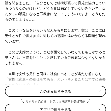
話を聞きました。「自分としては結構頑張って育児に協力してい
るつもりなのだけれど、どうも妻は満足していないみたいで、な
んかこの話題になると不機嫌になってしまうのですよ。どうした
ものでしょうか......」
このような話をいろいろな人から耳にします。実は、ここには
男性と女性で育児参加に対しての意識の違いからくる問題が隠れ
ています。
このご夫婦のように、まだ表面化していなくてももしかすると
奥さんは、不満をひしひしと感じているご家庭は少なくないかも
しれません。
当世は女性も男性と同様に社会に出ることが当たり前になり、
「女性は家庭への奉仕者である」という考えることはすでに過去
のものとなっています。
このまま続きを見る
そんな女性の意識からすると、「妊娠・出産をして母乳をあげ
たり、どうしても女性の役割が大きくなることはわかるのだけれ
サクサク読める！お気に入り記事を登録可能
ど、基本的には父親も母親も同等に子育てを分かち合っていくも
アプリで続きを見る