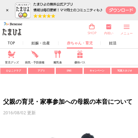
×
内祝い
SHOP
メニュー
TOP
妊娠・出産
赤ちゃん・育児
妊活
育児グッズ
病気・予防接種
離乳食
優待パス
ひよこクラブ
アプリ
SNS
キャンペーン
写真スタジオ
父親の育児・家事参加への母親の本音について
2016/08/02
更新