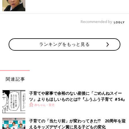
ことは忘れないようにしましょうね。
ただし、「言葉でねぎらうことができれば十分」ではなくて、
Recommended by
いまや最低ラインと肝に銘じて。
ランキングをもっと見る
関連記事
須賀義一 先生
子育てアドバイザー
子育てや家事で余裕のない産後に「ごめんねスイー
1974年生まれ。公立保育園勤務の後に退職し、現在は子
ツ」よりもほしいものとは⁉︎『ふうふう子育て ＃54』
育てアドバイザーとして講演、執筆活動を行なっている。
赤ちゃん・育児
従来の子育てを見直し、個々を尊重した関わり、子育ての
仕方を提案している。 二児の父でもあり、保育士として
子育ての「当たり前」が変わってきた⁉ 20周年を迎
の経験を生かした子育てブログ『保育士おとーちゃんの子
えるキッズデザイン賞に見る子どもの変化
育て日記』が多くの人の支持を得る。難しくなりがちな現