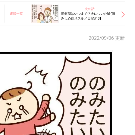
次の話
連載一覧
産褥期はいつまで？夫についた嘘[噛
みしめ育児スルメ日記#13]
2022/09/06
更新