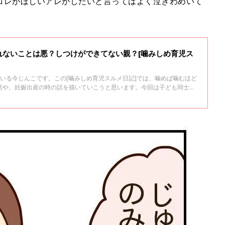
コレがほしいアレがしたいと言ってはよく泣きわめいて
れないことは悪？しつけができてない親？[噛みしめ育児ス
いる今じんこです。この[噛みしめ育児スルメ日記]では、噛めば噛むほど
話や、妊娠出産の時の話を描いていこうと思います。今回は子ども同士な
の話です。みなさん、子ども同士がおもちゃの取り合いで揉めてたらどう