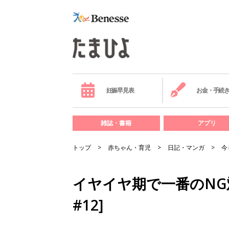
妊娠早見表
お金・手続
雑誌・書籍
アプリ
トップ
赤ちゃん・育児
日記・マンガ
今
イヤイヤ期で一番のNG
#12]