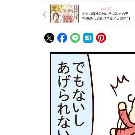
前の話
長男の断乳失敗に学ぶ次男の卒
乳[噛みしめ育児スルメ日記#11]