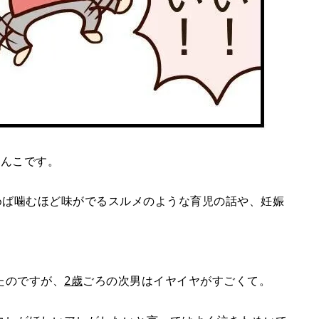
じんこです。
めば噛むほど味がでるスルメのような育児の話や、妊娠
。
。
たのですが、
2歳
ごろの次男はイヤイヤがすごくて。