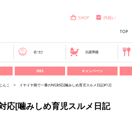
SHOP
内祝い
TOP
き
名づけ
出産準備
SNS
キャンペーン
じんこ
イヤイヤ期で一番のNG対応[噛みしめ育児スルメ日記#12]
対応[噛みしめ育児スルメ日記