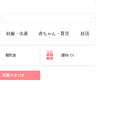
妊娠・出産
赤ちゃん・育児
妊活
離乳食
優待パス
写真スタジオ