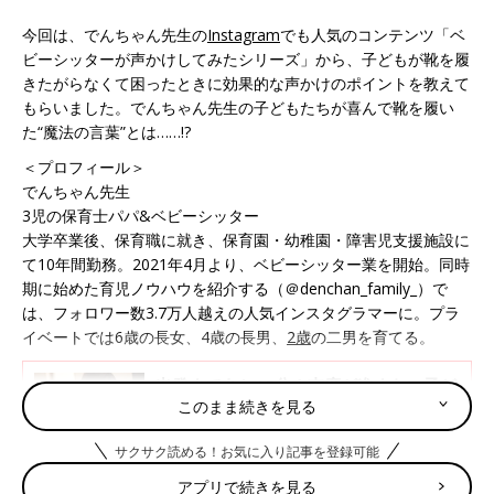
今回は、でんちゃん先生の
Instagram
でも人気のコンテンツ「ベ
ビーシッターが声かけしてみたシリーズ」から、子どもが靴を履
きたがらなくて困ったときに効果的な声かけのポイントを教えて
もらいました。でんちゃん先生の子どもたちが喜んで靴を履い
た“魔法の言葉”とは……!?
＜プロフィール＞
でんちゃん先生
3児の保育士パパ&ベビーシッター
大学卒業後、保育職に就き、保育園・幼稚園・障害児支援施設に
て10年間勤務。2021年4月より、ベビーシッター業を開始。同時
期に始めた育児ノウハウを紹介する（＠denchan_family_）で
は、フォロワー数3.7万人越えの人気インスタグラマーに。プラ
イベートでは6歳の長女、4歳の長男、
2歳
の二男を育てる。
出発まであと15分！支度が進まない子ど
このまま続きを見る
もに…人気ベビーシッターでんちゃん先
生が声をかけてみた
出発の時間が近づいているのに、遊びに夢中で
サクサク読める！お気に入り記事を登録可能
聞く耳を持ってくれない子ども。「まだ遊びた
い」「もうちょっとだけ」という要求に困って
アプリで続きを見る