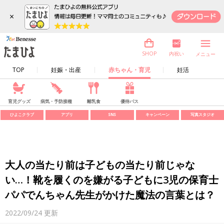
×
内祝い
SHOP
メニュー
TOP
妊娠・出産
赤ちゃん・育児
妊活
育児グッズ
病気・予防接種
離乳食
優待パス
ひよこクラブ
アプリ
SNS
キャンペーン
写真スタジオ
大人の当たり前は子どもの当たり前じゃな
い…！靴を履くのを嫌がる子どもに3児の保育士
パパでんちゃん先生がかけた魔法の言葉とは？
2022/09/24
更新