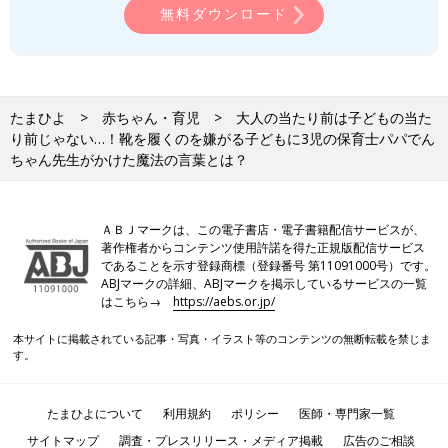
無料ダウンロード
たまひよ
赤ちゃん・育児
大人の当たり前は子どもの当た
り前じゃない…！靴を履くのを嫌がる子どもに3児の保育士パパでん
ちゃん先生がかけた魔法の言葉とは？
ＡＢＪマークは、この電子書店・電子書籍配信サービスが、
著作権者からコンテンツ使用許諾を得た正規版配信サービス
であることを示す登録商標（登録番号 第11091000号）です。
ABJマークの詳細、ABJマークを掲示しているサービスの一覧
はこちら→
https://aebs.or.jp/
本サイトに掲載されている記事・写真・イラスト等のコンテンツの無断転載を禁じま
す。
たまひよについて
利用規約
ポリシー
医師・専門家一覧
サイトマップ
調査・プレスリリース・メディア掲載
広告のご相談