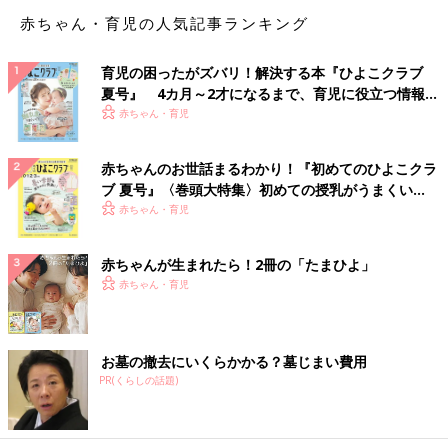
な表情で靴を履き始めますよ。
赤ちゃん・育児の人気記事ランキング
＞でんちゃん先生の実践例はこちら
育児の困ったがズバリ！解決する本『ひよこクラブ
夏号』 4カ月～2才になるまで、育児に役立つ情報が
親として控えたい「靴を履きたがらない子ども」に
いっぱい！
赤ちゃん・育児
対する言動
赤ちゃんのお世話まるわかり！『初めてのひよこクラ
靴を履きたがらない子どもに対し、「お靴いらないのね。捨てち
ブ 夏号』〈巻頭大特集〉初めての授乳がうまくい
ゃうよ！」といった声かけをしていませんか？ 大人の言葉を信
く！ おっぱい・ミルクの基本と夏のトラブル 解決テ
赤ちゃん・育児
用している子どもに「恐怖を与えるような声かけは避けてほし
ク
い」とでんちゃん先生は言います。
赤ちゃんが生まれたら！2冊の「たまひよ」
「『靴履かないなら捨てちゃうよ』は、『本当に捨てられてしま
赤ちゃん・育児
う』と子どもに恐怖を与えてしまうだけ。そのとき履いてくれた
としても、大人の言葉をだんだん信用しなくなってしまいます。
『なぜ靴を履かなければならないのか』を理解してもらうために
お墓の撤去にいくらかかる？墓じまい費用
も、子どもを脅かすような声かけは避けてほしいですね」（でん
PR(くらしの話題)
ちゃん先生）。
子どもが納得するまでは多少の時間がかかるかもしれませんが、