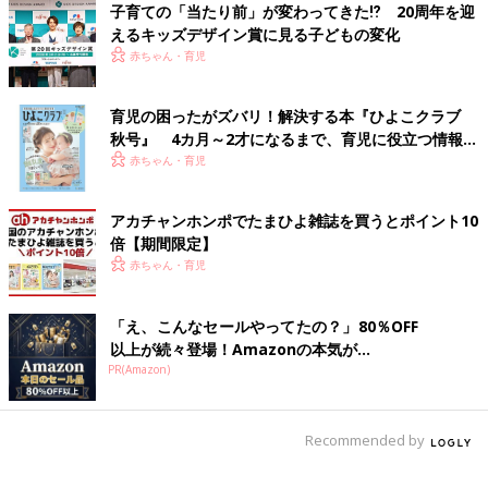
子育ての「当たり前」が変わってきた⁉ 20周年を迎
うです。無理に靴を履かせるよりも、自信持って裸足OKにして
えるキッズデザイン賞に見る子どもの変化
あげたほうが、子どもらしく素敵な経験ができるからだとでんち
赤ちゃん・育児
ゃん先生は続けます。
育児の困ったがズバリ！解決する本『ひよこクラブ
すなわち、子どもの意見を否定するのではなく、子どもの気持ち
秋号』 4カ月～2才になるまで、育児に役立つ情報が
を第一に考えた声かけが重要だとでんちゃん先生。もしこの先、
いっぱい！
赤ちゃん・育児
子どもが靴を履いてくれなくて困ったときは、今回のでんちゃん
先生の魔法の声かけを一つずつ実践してみてはいかがでしょう
か。
アカチャンホンポでたまひよ雑誌を買うとポイント10
倍【期間限定】
取材・文／佐藤 文子
赤ちゃん・育児
片付けしない子に効果てきめん！「楽し
「え、こんなセールやってたの？」80％OFF
くできる」とSNSで話題、3児の保育士
以上が続々登場！Amazonの本気が...
パパ＆ベビーシッターでんちゃん先生が
「遊び終わったら片づけしようね」と約束した
PR(Amazon)
教える魔法の声かけ
はずなのに、まったく聞く耳を持たない子ど
も……。散らかった部屋を目の当たりにし、た
め息をつくママやパパも多いのではないでしょ
Recommended by
うか。 今回は、でんちゃん先生のInstagramで
も人気のコンテンツ「ベビーシッターが声かけ
前の話
次の話
してみたシリーズ」から、楽しく片づけができ
出発まであと15分！
一覧
インスタのフォロワー3