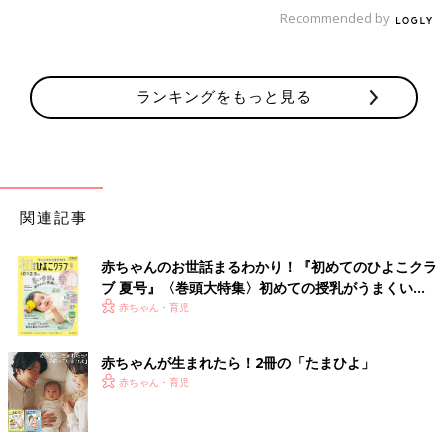
「危ないものが落ちていたとき、〇〇くん／ちゃんの足を守って
Recommended by
くれるよ」「靴を履くと、走りやすいよ」など、靴を履いてほし
い理由をきちんと子どもには伝えましょう。
ランキングをもっと見る
でんちゃん先生が実践している「当たり前」を押し
付けない育児法とは？
大人にとって「当たり前」のルールも、子どもには理解しがたい
ことも……。でんちゃん先生のご家庭では、大人の「当たり前」
関連記事
を押し付けない育児を心がけていると言います。
赤ちゃんのお世話まるわかり！『初めてのひよこクラ
「年齢が低いほど靴を履く機会が少ないので、『靴を履くのは当
ブ 夏号』〈巻頭大特集〉初めての授乳がうまくい
たり前』という考えを理解できなくて当然です。大人が靴を履く
く！ おっぱい・ミルクの基本と夏のトラブル 解決テ
赤ちゃん・育児
ことを前提に話をしても、なかなか聞く耳を持ってくれません。
ク
だから、我が家では靴を履く前提で話をするのではなく、『なぜ
履きたくないのか』『どうしたいのか』を大切にする声かけをし
赤ちゃんが生まれたら！2冊の「たまひよ」
ています」（でんちゃん先生）。
赤ちゃん・育児
実のところ、裸足もいい経験と考えるでんちゃん先生は、安全を
確認したうえで、時には子どもと一緒に裸足で歩くことがあるそ