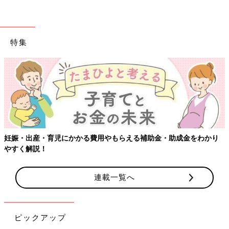
るようになる“魔法の声かけ”を教えてもらいま
支度が進まない子ど
万人超え！人気ベビー
もに…人気ベビーシ
した。
シッターでんちゃん先
ッターでんちゃん先
生に聞く！仕上げ磨き
生が声をかけてみた
を嫌がる子どもに効く
マル秘テクニック
特集
妊娠・出産・育児にかかる費用やもらえる補助金・助成金をわかり
やすく解説！
連載一覧へ
ピックアップ