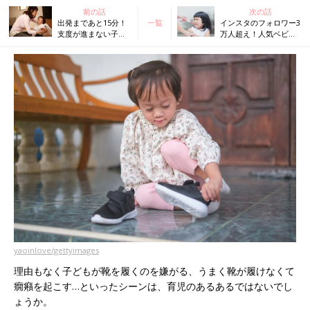
前の話
次の話
出発まであと15分！
一覧
インスタのフォロワー3
支度が進まない子ど
万人超え！人気ベビー
もに…人気ベビーシ
シッターでんちゃん先
ッターでんちゃん先
生に聞く！仕上げ磨き
生が声をかけてみた
を嫌がる子どもに効く
マル秘テクニック
yaoinlove/gettyimages
理由もなく子どもが靴を履くのを嫌がる、うまく靴が履けなくて
癇癪を起こす…といったシーンは、育児のあるあるではないでし
ょうか。