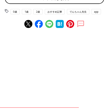
しまった経験はありませんか？ 今回は、でんち
ゃん先生のInstagramでも人気のコンテンツ
靴を履かせるポイントは子どもの“好奇心”をくすぐ
「ベビーシッターが声かけしてみたシリーズ」
0歳
1歳
2歳
おすすめ記事
でんちゃん先生
app
る声かけ！
から、子どもが時間通りに行動できるようにな
る“魔法の声かけ”を教えもらいました！
自身のInstagramで、子どもが楽しみながら靴を履ける素敵な歌
を披露してくれたでんちゃん先生。実はまだ言葉が未熟な小さな
子どもにも効果的な声かけがあるそうです。
「小さな子どもが靴を履きたがらないときは、靴の中に手を入れ
て『プゥ～』と声を出してみてください。『あれ？ なんか面白
い音がしたね』『〇〇くん／ちゃんが足を入れたら、どんな音が
するんだろう？』と語りかけながら効果音を取り入れると、楽し
みながら靴を履けるはずです」（でんちゃん先生）。
靴を履きたがらない子どもを上手に誘導するポイントは、好奇心
をくすぐる声かけです。歌っても効果がないときは、子どもの身
長よりも少し高い場所で靴を持って、「届くかな～？」と聞いて
ください、とでんちゃん先生。頑張ってジャンプをして靴が取れ
たら、絶好のチャンス！ できるモードになっている間に、「す
ごい！ じゃぁ履くのはできるかな？」と声をかければ、得意げ