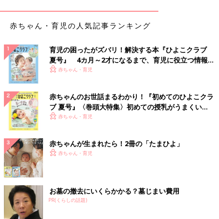
やること」だとでんちゃん先生。まだ言葉を理解できない小さな
子どもには、歯磨きをしながら「パパパパ」や「キラキラキラ」
赤ちゃん・育児の人気記事ランキング
などの「オノマトペ」が効果的です。
でんちゃん先生の実践例はこちら！ 仕上げ磨きを嫌がる子にベ
育児の困ったがズバリ！解決する本『ひよこクラブ
ビーシッターが声をかけてみた
夏号』 4カ月～2才になるまで、育児に役立つ情報が
いっぱい！
赤ちゃん・育児
親として控えたい「仕上げ磨きを嫌がる子」に対す
る言動
赤ちゃんのお世話まるわかり！『初めてのひよこクラ
ブ 夏号』〈巻頭大特集〉初めての授乳がうまくい
毎日の歯磨きは、子どもの歯を守るために必要なことです。「虫
く！ おっぱい・ミルクの基本と夏のトラブル 解決テ
赤ちゃん・育児
ク
歯になったら困るでしょ？」と、無理やり仕上げ磨きをしたこと
のあるパパやママもいるのではないでしょうか。
赤ちゃんが生まれたら！2冊の「たまひよ」
赤ちゃん・育児
「無理やり仕上げ磨きをするのは、子どもの歯のことを考えた優
しい行動なので悪いことではないと思います。でも、歯を磨いて
くれないときに『歯磨きをしないと、もうお菓子はあげないよ』
お墓の撤去にいくらかかる？墓じまい費用
の声かけは避けてほしいです。他の日にお菓子をあげたら嘘にな
PR(くらしの話題)
ってしまうので、大人の言葉を信用してもらえなくなってしまい
ます」（でんちゃん先生）。