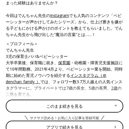
まった経験はありませんか？
今回はでんちゃん先生の
Instagram
でも人気のコンテンツ「ベビ
ーシッターが声かけしてみたシリーズ」から、仕上げ磨きを嫌が
る子どもにかける声かけのポイントを教えてもらいました。でん
ちゃん先生から飛び出した“魔法の言葉”とは……！
＜プロフィール＞
でんちゃん先生
3児の保育士パパ&ベビーシッター
大学卒業後、保育職に就き、
保育園
・幼稚園・障害児支援施設に
て10年間勤務。2021年4月より、ベビーシッター業を開始。同時
期に始めた育児ノウハウを紹介する
インスタグラム（＠
denchan_family_）
では、フォロワー数3.7万人越えの人気インス
タグラマーに。プライベートでは7歳の長女、5歳の長男、
2歳
の
二男を育てる。
このまま続きを見る
出発まであと15分！支度が進まない子ど
もに…人気ベビーシッターでんちゃん先
サクサク読める！お気に入り記事を登録可能
生が声をかけてみた
出発の時間が近づいているのに、遊びに夢中で
聞く耳を持ってくれない子ども。「まだ遊びた
アプリで続きを見る