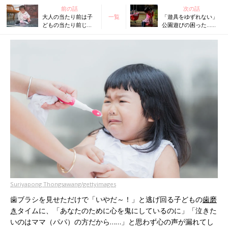
前の話
次の話
大人の当たり前は子
一覧
「遊具をゆずれない」
どもの当たり前じゃ
公園遊びの困った…を
ない…！靴を履くの
解決！人気ベビーシッ
を嫌がる子どもに3児
ターでんちゃん先生が
の保育士パパでんち
絶対使わない『NGワー
ゃん先生がかけた魔
ド』とは？
法の言葉とは？
Suriyapong Thongsawang/gettyimages
歯ブラシを見せただけで「いやだ～！」と逃げ回る子どもの
歯磨
き
タイムに、「あなたのために心を鬼にしているのに」「泣きた
いのはママ（パパ）の方だから……」と思わず心の声が漏れてし