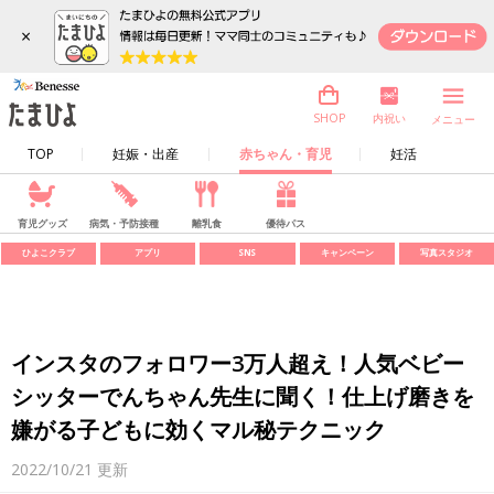
×
内祝い
SHOP
メニュー
TOP
妊娠・出産
赤ちゃん・育児
妊活
育児グッズ
病気・予防接種
離乳食
優待パス
ひよこクラブ
アプリ
SNS
キャンペーン
写真スタジオ
インスタのフォロワー3万人超え！人気ベビー
シッターでんちゃん先生に聞く！仕上げ磨きを
嫌がる子どもに効くマル秘テクニック
2022/10/21
更新