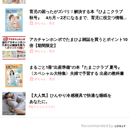
育児の困ったがズバリ！解決する本『ひよこクラブ
また、歯ブラシをくわえながら歩き回る子どもの対応に困ったと
秋号』 4カ月～2才になるまで、育児に役立つ情報が
きは、子どもが世界で1番大好きな場所である、「ママ（パパ）
いっぱい！
赤ちゃん・育児
のお膝に座る？」の声かけが効果的です。しっかり注意しなくて
いいの？ と不安に思うかもしれませんが、「お膝に座ったと
き、『座って磨いているから喉に刺さらないね』と伝えてあげる
アカチャンホンポでたまひよ雑誌を買うとポイント10
だけで十分です」とでんちゃん先生が笑顔で教えてくれました。
倍【期間限定】
赤ちゃん・育児
仕上げ磨きを“楽しい時間”に変えるポイントは、パパやママが楽
しむこと！ 「いやだ～」と逃げ回る子どもに戸惑ったときは、
まるごと1冊“出産準備”の本『たまごクラブ 夏号』
でんちゃん先生の魔法の声かけ＋α（笑顔）を思い出してみては
〈スペシャル大特集〉夫婦で予習する 出産の教科書
いかがでしょうか。
赤ちゃん・育児
取材・文／佐藤 文子
【大人気】ひんやり冷感寝具で快適な睡眠を
片付けしない子に効果てきめん！「楽し
あなたに。
くできる」とSNSで話題、3児の保育士
PR(アイリスプラザ)
パパ＆ベビーシッターでんちゃん先生が
「遊び終わったら片づけしようね」と約束した
教える魔法の声かけ
はずなのに、まったく聞く耳を持たない子ど
も……。散らかった部屋を目の当たりにし、た
Recommended by