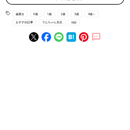
い」「もうちょっとだけ」という要求に困って
しまった経験はありませんか？ 今回は、でんち
ゃん先生のInstagramでも人気のコンテンツ
歯磨き
0歳
1歳
2歳
3歳
4歳～
「年齢別×魔法の声かけ」で仕上げ磨きがぐっと楽
「ベビーシッターが声かけしてみたシリーズ」
おすすめ記事
でんちゃん先生
app
しくなる！
から、子どもが時間通りに行動できるようにな
る“魔法の声かけ”を教えもらいました！
自身のInstagramでユニークな声かけを披露しているでんちゃん
先生。子どもの年齢に合わせて少しずつ声かけを変えると、仕上
げ磨きがもっと楽しくなると言います。
「仕上げ磨きを嫌がる子には、歯磨きタッチペンがおすすめで
す。まずは、『この歯ブラシ、実は魔法の歯ブラシなんだ〜！』
と自慢してみてください。そして、『ウデ』や『カタ』などと声
のトーンを変えながら、歯ブラシの柄で体の部位に優しくタッチ
してみましょう。子どもが興味を持ってくれたら、『〇〇くん／
ちゃんの体もしゃべるかな？』『お口に入れたらなんて言うか
な？』と、歯磨きタッチペンを『ホッペ』『カタ』と少しずつ口
に近づけていくと……！ きっと『ハハハハ』と笑顔で歯を磨い
てくれるはずですよ」（でんちゃん先生）。
歯磨きに興味を持ってもらう秘訣は、「パパやママが楽しそうに