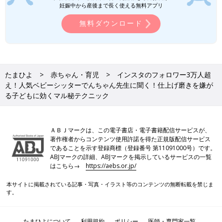
妊娠中から産後まで長く使える無料アプリ
無料ダウンロード
たまひよ
赤ちゃん・育児
インスタのフォロワー3万人超
え！人気ベビーシッターでんちゃん先生に聞く！仕上げ磨きを嫌が
る子どもに効くマル秘テクニック
ＡＢＪマークは、この電子書店・電子書籍配信サービスが、
著作権者からコンテンツ使用許諾を得た正規版配信サービス
であることを示す登録商標（登録番号 第11091000号）です。
ABJマークの詳細、ABJマークを掲示しているサービスの一覧
はこちら→
https://aebs.or.jp/
本サイトに掲載されている記事・写真・イラスト等のコンテンツの無断転載を禁じま
す。
たまひよについて
利用規約
ポリシー
医師・専門家一覧