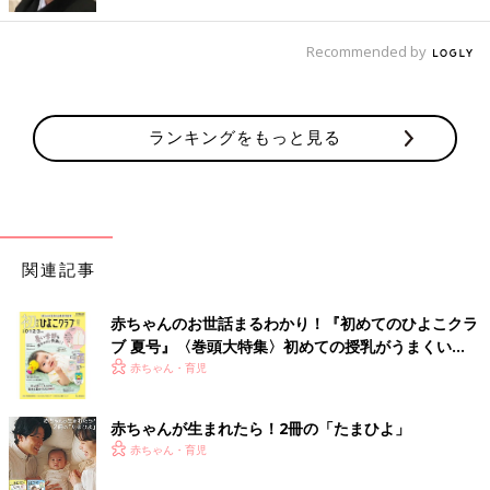
どうしても仕上げ磨きをしない子どもには、「ママは小さい頃、
Recommended by
虫歯になってすごく痛かったんだ」など、実体験を話すと効果
的。「〇〇しなさい！」と頭ごなしに叱るよりも、まずはパパや
ママがよいお手本になることが大切かもしれませんね。
ランキングをもっと見る
でんちゃん先生のご家庭で実践する「歯磨きのルー
ル」とは？
「子どもを笑顔にすること」をモットーに、子育ての困ったを解
関連記事
決してきたでんちゃん先生は、ご家庭で歯磨きをするときに気を
つけていることがあると言います。
赤ちゃんのお世話まるわかり！『初めてのひよこクラ
「歯を磨くタイミングは、子どもたちに決めてもらっています。
ブ 夏号』〈巻頭大特集〉初めての授乳がうまくい
大人でも、誰かにスケジュールを細かく管理されたら窮屈に感じ
く！ おっぱい・ミルクの基本と夏のトラブル 解決テ
赤ちゃん・育児
ますよね。子どもも同じです。歯磨きのタイミングは、お風呂の
ク
前や後、絵本の前、寝る前など、子ども自身に決めてもらいまし
赤ちゃんが生まれたら！2冊の「たまひよ」
ょう。小さい子どもの場合は、歯磨きのタイミングを2択にして
赤ちゃん・育児
選んでもらうのもいいですね！ 自分で決めたことは守れること
が多いですよ」（でんちゃん先生）。