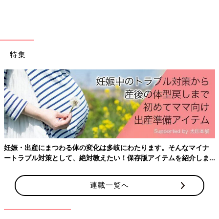
め息をつくママやパパも多いのではないでしょ
うか。 今回は、でんちゃん先生のInstagramで
も人気のコンテンツ「ベビーシッターが声かけ
前の話
次の話
してみたシリーズ」から、楽しく片づけができ
大人の当たり前は子
一覧
「遊具をゆずれない」
るようになる“魔法の声かけ”を教えてもらいま
どもの当たり前じゃ
公園遊びの困った…を
ない…！靴を履くの
した。
解決！人気ベビーシッ
特集
を嫌がる子どもに3児
ターでんちゃん先生が
の保育士パパでんち
絶対使わない『NGワー
ゃん先生がかけた魔
ド』とは？
法の言葉とは？
妊娠・出産にまつわる体の変化は多岐にわたります。そんなマイナ
ートラブル対策として、絶対教えたい！保存版アイテムを紹介しま
す。
連載一覧へ