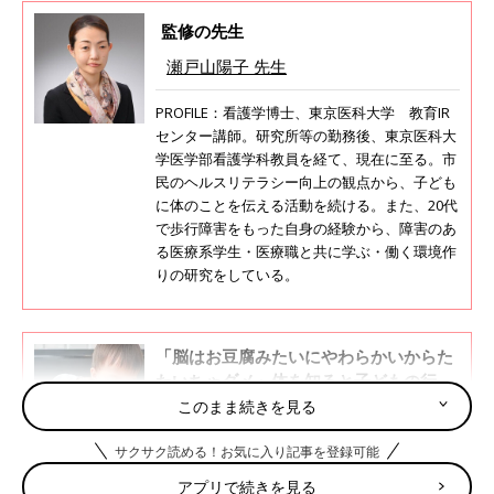
監修の先生
瀬戸山陽子 先生
PROFILE：看護学博士、東京医科大学 教育IR
センター講師。研究所等の勤務後、東京医科大
学医学部看護学科教員を経て、現在に至る。市
民のヘルスリテラシー向上の観点から、子ども
に体のことを伝える活動を続ける。また、20代
で歩行障害をもった自身の経験から、障害のあ
る医療系学生・医療職と共に学ぶ・働く環境作
りの研究をしている。
「脳はお豆腐みたいにやわらかいからた
たいちゃダメ」体を知ると子どもの行動
が変わる。偏食が減る子も【専門家】
このまま続きを見る
2014年6月に発足した、NPO法人からだフシギ
では、子どもたちに自分の体のことを知っても
らう活動を続けています。メンバーの1人で、
サクサク読める！お気に入り記事を登録可能
東京医科大学 教育IRセンターで講師を務め、
アプリで続きを見る
看護学博士の瀬戸山陽子先生に話を聞きまし