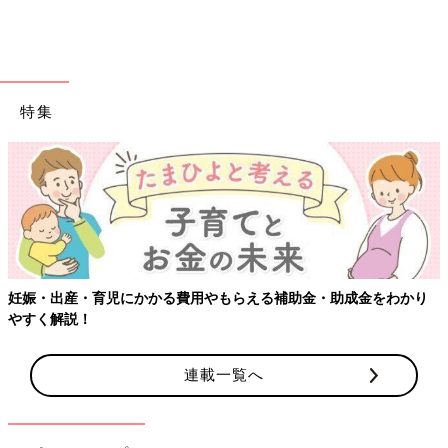
眉毛ってあるの？”“おしっこって何？”など、答えに困る質問も出
てくるかも知れませんが、答えがわからなくてもいいので“〇〇
くん、すごいね！ よく気づいたね”と言葉をかけたり、“ママ
（パパ）もわからないから一緒に調べよう”と提案してみましょ
う。そうしたやりとりをきっかけに、体への興味が広がると思い
特集
ます。
重要なのは、自分の体もまわりの人の体も、とてもよくできてい
て、どちらもとても大切だということが実感として伝わることだ
と思っています」（瀬戸山先生）
また子どもに体のことを話すには、医師や看護師などの専門家よ
りも、ママ・パパなどのほうが適任だと言います。
妊娠・出産・育児にかかる費用やもらえる補助金・助成金をわかり
「NPO法人からだフシギでは、現在、幼稚園教諭や保育士、図
やすく解説！
書館司書の方などを対象に研修を行い、“からだ先生”の育成に努
めています。しかし以前は幼稚園や保育園に私たちが行って、子
どもたちに体をテーマにしたお話会をしていました。
連載一覧へ
お話会をしていて感じたのは、私たち（医療職）は体のことにつ
いては詳しいけれど、子どもたちに教えるのは、日ごろから子ど
もとかかわっているママ、パパ、幼稚園や保育園の先生たちのほ