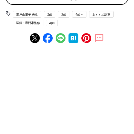
体のことを学ぶのは、小学校に入る前。未就学の時
た。瀬戸山先生は、「体のことがわかると、子
期に！
どもたちの行動にあらわれる」と言います。
瀬戸山陽子 先生
2歳
3歳
4歳～
おすすめ記事
医師・専門家監修
app
NPO法人からだフシギでは、教材も販売。写真の『からだTシャツ』は、臓器が面
ファスナーつきで取り外せ、パズル感覚で遊びながら、臓器の位置や状態が学べ