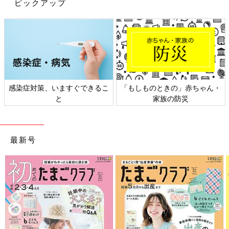
うが適任だということです。
ピックアップ
たとえばママやパパだと、食後に“今、食べたごはんって、どこ
に行ったのかな？”など、タイミングよく体の話ができますよ
ね。子どもたちに伝えるときは、タイミングも大切です。タイミ
ングよく体の話ができるのは、家庭ならではです」（瀬戸山先
生）
感染症対策、いますぐできるこ
「もしものときの」赤ちゃん・
体をテーマにした絵本やパズルを使って伝えよう
と
家族の防災
家庭で体について話すときは“楽しく”がポイントです。
最新号
「体の学び方には正解はないのですが、家庭では体をテーマにし
た絵本やパズルを使いながら、日常の中で体について話をするの
がいいのではないでしょうか。絵本やパズルは、子どもが“手に
取りたい！”と思ったときに、自由に手に取れるような場所に置
いておくといいと思います。
また、NPO法人からだフシギでは絵本セットを出していて、そ
の中に『おとこのこ おんなのこ－生殖器系―』というタイトル