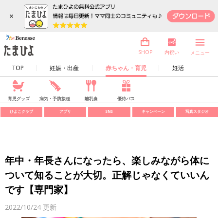
×
内祝い
SHOP
メニュー
TOP
妊娠・出産
赤ちゃん・育児
妊活
育児グッズ
病気・予防接種
離乳食
優待パス
ひよこクラブ
アプリ
SNS
キャンペーン
写真スタジオ
年中・年長さんになったら、楽しみながら体に
ついて知ることが大切。正解じゃなくていいん
です【専門家】
2022/10/24
更新