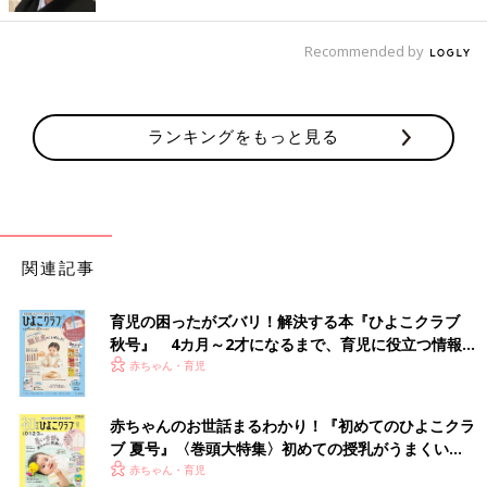
一方家庭で、体のことを教えるのは5～6歳にこだわる必要はない
と言います。
Recommended by
「５～６歳前から、体のことをいろいろ伝えてもいいと思いま
す。保育士をしているメンバーに聞いたところ、２～
3歳
でも、
ランキングをもっと見る
体のことについて話すと興味を示すそうです」（瀬戸山先生）
大切なのは正解を教えることではなく、楽しみなが
ら体への興味を深めること
関連記事
育児の困ったがズバリ！解決する本『ひよこクラブ
秋号』 4カ月～2才になるまで、育児に役立つ情報が
いっぱい！
赤ちゃん・育児
赤ちゃんのお世話まるわかり！『初めてのひよこクラ
ブ 夏号』〈巻頭大特集〉初めての授乳がうまくい
く！ おっぱい・ミルクの基本と夏のトラブル 解決テ
赤ちゃん・育児