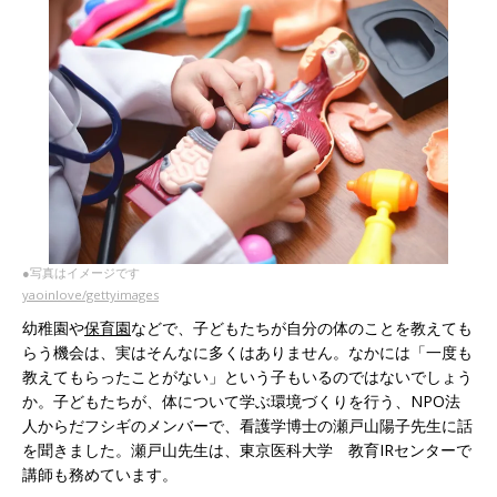
●写真はイメージです
yaoinlove/gettyimages
幼稚園や
保育園
などで、子どもたちが自分の体のことを教えても
らう機会は、実はそんなに多くはありません。なかには「一度も
教えてもらったことがない」という子もいるのではないでしょう
か。子どもたちが、体について学ぶ環境づくりを行う、NPO法
人からだフシギのメンバーで、看護学博士の瀬戸山陽子先生に話
を聞きました。瀬戸山先生は、東京医科大学 教育IRセンターで
講師も務めています。