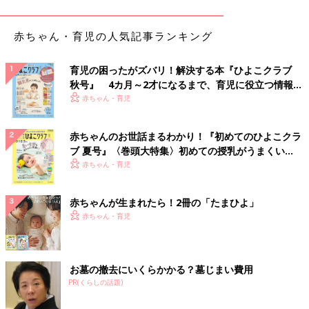
る。只今、リニューアル中で、2023年から受注販売やレンタルを開始予定。
NPO法人からだフシギは、聖路加国際大学からだ教育研究会を
赤ちゃん・育児の人気記事ランキング
母体として2014年6月に発足。経験豊富な医師、看護師、
幼稚園
教諭、保育士などのメンバーが集まり、5～6歳の子どもが体につ
いて学ぶ環境づくりをしています。5～6歳を対象にしたのは、理
育児の困ったがズバリ！解決する本『ひよこクラブ
由があります。
秋号』 4カ月～2才になるまで、育児に役立つ情報が
いっぱい！
赤ちゃん・育児
「最初は“からだの話をみんなのものに”ということで、すべての
人が体の基本的な知識を持つことを目指していました。しかし具
赤ちゃんのお世話まるわかり！『初めてのひよこクラ
体的な活動として、ターゲットを考えたとき“すべての人”では広
ブ 夏号』〈巻頭大特集〉初めての授乳がうまくい
すぎるので、子どもにターゲットを絞りました。
く！ おっぱい・ミルクの基本と夏のトラブル 解決テ
赤ちゃん・育児
メンバーの間で子どもの対象年齢について話し合ったところ、た
ク
とえば私たちが“ママやパパの胸に耳を当てて、心臓の音を聞い
赤ちゃんが生まれたら！2冊の「たまひよ」
てみよう”と言うと、小学生だと恥ずかしく思ってしまう子もい
赤ちゃん・育児
ます。恥ずかしさから、悪ふざけをする子どももいるかもしれま
せん。羞恥心は自然な成長発達ですが、体の話をするには、そう
した羞恥心が芽生える前がいいと考えました。
また、もっと大事なこととして、5～6歳児は自分の体にとても興
お墓の撤去にいくらかかる？墓じまい費用
味関心があり、この年齢なりに、体のことをよく理解しているこ
PR(くらしの話題)
とがわかったためです」（瀬戸山先生）