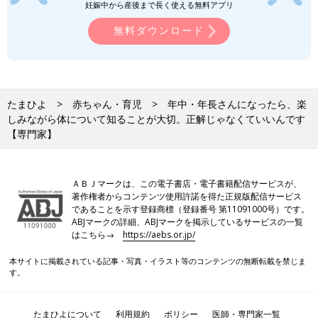
妊娠中から産後まで長く使える無料アプリ
無料ダウンロード
体をテーマにした幼児向けの絵本８冊セット。子どもに読み聞か
せるときのポイントや補足情報などが盛り込まれた解説本付き。
ぬれても破れない素材で作られている。聖路加国際大学からだ教
育研究会作／2750円（NPO法人からだフシギ）
たまひよ
赤ちゃん・育児
年中・年長さんになったら、楽
しみながら体について知ることが大切。正解じゃなくていいんです
【専門家】
Amazonで見る
ＡＢＪマークは、この電子書店・電子書籍配信サービスが、
著作権者からコンテンツ使用許諾を得た正規版配信サービス
であることを示す登録商標（登録番号 第11091000号）です。
ABJマークの詳細、ABJマークを掲示しているサービスの一覧
はこちら→
https://aebs.or.jp/
本サイトに掲載されている記事・写真・イラスト等のコンテンツの無断転載を禁じま
す。
たまひよについて
利用規約
ポリシー
医師・専門家一覧