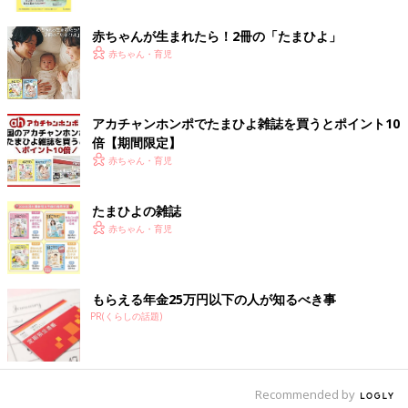
ク
赤ちゃんが生まれたら！2冊の「たまひよ」
赤ちゃん・育児
NPO法人からだフシギの教材には、体をテーマにした8系統の絵本も。なかでも
『たべたもののとおりみち－消化器系－』は、子どもたちが興味を示しやすいと、
アカチャンホンポでたまひよ雑誌を買うとポイント10
幼稚園の先生などからも好評。
倍【期間限定】
子どもに体のことについて教えるといっても、ママ・パパ自身
赤ちゃん・育児
「体のことってよくわからないから、子どもに教えられない」と
いう人もいると思います。しかし、ママ・パパが先生役になって
たまひよの雑誌
教える必要はないそうです。
赤ちゃん・育児
「大人が自分の体について知るのは、健康診断や病気をしたとき
に、医師や看護師から聞くことが多いのではないでしょうか。マ
もらえる年金25万円以下の人が知るべき事
マ・パパ自身、体について学ぶ機会が少ないため“子どもに教え
PR(くらしの話題)
ることができない”と思われてしまうかもしれません。
しかし大切なのは、子どもに正解や知識を伝えることではなく、
一緒に体の話をしながら、体の不思議さや大切さを実感してもら
Recommended by
うことだと考えています。ときには子どもから“なんで目の上に