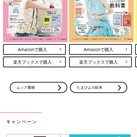
の絵本があります。性教育という呼び方もありますが、NPO法
人からだフシギでは「生殖器系」も「消化器系」「循環器系」と
同じ体の一部と考えています。生殖器系の話も、改まって話をす
るよりも日常的に消化器系や循環器系の話と同様に、気づいたと
きに自然に話ができるのがいいのではないでしょうか」（瀬戸山
先生）
Amazonで購入
Amazonで購入
協力・写真提供／NPO法人からだフシギ 取材・文／麻生珠
恵、たまひよONLINE編集部
楽天ブックスで購入
楽天ブックスで購入
子どもの性教育 やったほうがいいこ
と・やらなくてもいいこと【ママ泌尿器
科医】
ママであり泌尿器科医でもある岡田百合香先生
ムック書籍
たまひよの絵本
の連載第24回。4才の長男にむし歯が見つかっ
たことをきっかけに、子どもの性器のケアや性
教育について、何がいちばん大切なのか、優先
順位をつける必要性を感じたそうです。「お母
お話・監修／瀬戸山陽子先生
さんのためのおちんちん講座」ママ泌尿器科医
＃24です。
キャンペーン
紹介したNPO法人からだフシギの教材は、公式ホームページな
どから購入できます。また改定前の旧・絵本シリーズは、聖路加
国際大学学術情報リポジトリで公開しています。興味があるマ