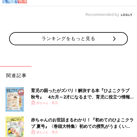
Recommended by
ランキングをもっと見る
関連記事
育児の困ったがズバリ！解決する本『ひよこクラブ
秋号』 4カ月～2才になるまで、育児に役立つ情報が
いっぱい！
赤ちゃん・育児
赤ちゃんのお世話まるわかり！『初めてのひよこクラ
ブ 夏号』〈巻頭大特集〉初めての授乳がうまくい
く！ おっぱい・ミルクの基本と夏のトラブル 解決テ
赤ちゃん・育児