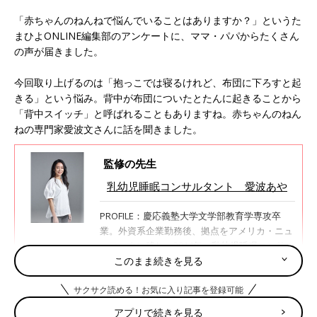
「赤ちゃんのねんねで悩んでいることはありますか？」というた
まひよONLINE編集部のアンケートに、ママ・パパからたくさん
の声が届きました。
今回取り上げるのは「抱っこでは寝るけれど、布団に下ろすと起
きる」という悩み。背中が布団についたとたんに起きることから
「背中スイッチ」と呼ばれることもありますね。赤ちゃんのねん
ねの専門家愛波文さんに話を聞きました。
監修の先生
乳幼児睡眠コンサルタント 愛波あや
PROFILE：慶応義塾大学文学部教育学専攻卒
業。外資系企業勤務後、拠点をアメリカ・ニュ
ーヨークに移し、2014年、乳幼児睡眠コンサル
タントとして日本人初の国際認定資格を取得。
このまま続きを見る
その後10年以上に渡る経験のもと、独自の愛波
サクサク読める！お気に入り記事を登録可能
メソッドを創始。科学的根拠に基づいた睡眠改
善法を提唱し、子どもの睡眠に関する悩みを解
アプリで続きを見る