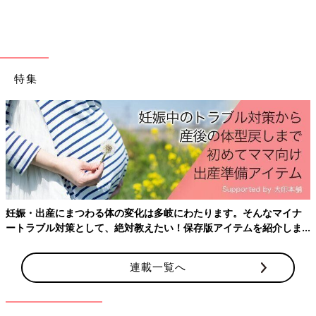
下ろすといつも泣いてしまいます」（生後1カ月の赤ちゃんのマ
マ）
「夜中に目覚めたり、昼寝が短く機嫌が悪かったり。抱っこで寝
かせても、布団に下ろすと起きて困っています」（生後4カ月の
特集
赤ちゃんのママ）
「日中はいつも抱っこひもでお昼寝します。布団に下ろすと起き
てしまい泣いて暴れます。そろそろ1人で眠れるようになってほ
しいです。どうしたら1人で寝てくれるようになりますか？」
（生後9カ月の赤ちゃんのママ）
布団に下ろすと赤ちゃんが泣いて困ってしまう人が多いようで
す。
妊娠・出産にまつわる体の変化は多岐にわたります。そんなマイナ
ートラブル対策として、絶対教えたい！保存版アイテムを紹介しま
抱っこで寝る→起きる→また抱っこするという不の
す。
ループを断ちきるためにできること
連載一覧へ
――抱っこでは寝るけれど、布団に下ろすと泣いてしまうのはな
ぜでしょうか？