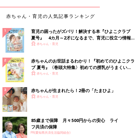
男・次男と共に、添い乳の癖がついてしまい、
1時間おきの夜泣き→添い乳を繰り返していた
そうです。ただ、添い乳や添い寝は、場合によ
赤ちゃん・育児の人気記事ランキング
「背中スイッチ」にみんな悩んでいる！
っては窒息の危険があるので、リスクを正しく
知り、安全な環境を整えることが大切。今回は
育児の困ったがズバリ！解決する本『ひよこクラブ
安全な添い乳を行うための具体的なポイントを
夏号』 4カ月～2才になるまで、育児に役立つ情報が
愛波さんに教えてもらいました。
いっぱい！
赤ちゃん・育児
赤ちゃんのお世話まるわかり！『初めてのひよこクラ
ブ 夏号』〈巻頭大特集〉初めての授乳がうまくい
く！ おっぱい・ミルクの基本と夏のトラブル 解決テ
赤ちゃん・育児
ク
赤ちゃんが生まれたら！2冊の「たまひよ」
赤ちゃん・育児
85歳まで保障 月々500円からの安心 ライ
フ共済の保障
PR(愛知県共済生活協同組合)