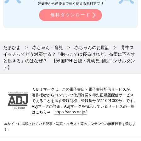
●Sleeping Smart Japan より 愛波文
妊娠中から産後まで長く使える無料アプリ
月齢に合った活動時間（連続で起きていられる時間）を大幅に超
無料ダウンロード
えると、疲れすぎてしまうことがあります。
疲れすぎると興奮状態になって寝かしけに時間がかかったり、寝
ついてもすぐ起きしまったりとトラブルが起こりやすくなりま
す。
たまひよ
赤ちゃん・育児
赤ちゃんのお世話
背中ス
月齢に合った活動時間を過ぎる前に、寝床につれていくことで自
イッチってどう対応する？「抱っこでは寝るけれど、布団に下ろす
と起きる」のはなぜ？ 【米国IPHI公認・乳幼児睡眠コンサルタン
然と寝てくれるようになることがあります。
ト】
【対策４】意識があり目があいている状態で布団（ベッ
ド）に下ろす
ＡＢＪマークは、この電子書店・電子書籍配信サービスが、
赤ちゃんの意識があり、目がまだ開いている状態で、活動時間内
著作権者からコンテンツ使用許諾を得た正規版配信サービス
であることを示す登録商標（登録番号 第11091000号）です。
に布団（ベッド）に下ろします。
ABJマークの詳細、ABJマークを掲示しているサービスの一覧
もし、そのときに大泣きしても、抱っこせず、まず「大丈夫だ
はこちら→
https://aebs.or.jp/
よ、ママ（パパ）はここにいるからね」と声かけをします。
本サイトに掲載されている記事・写真・イラスト等のコンテンツの無断転載を禁じま
それでも泣き続ける場合は、おでこをやさしくなで、手のひらを
す。
しっかり使って胸のあたりをトントンしてあげましょう。