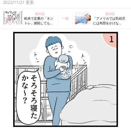
2022/11/21
更新
前の話
次の話
欧米で定番の「ネン
一覧
「アメリカでは乳幼児
トレ」挑戦してもい
には布団をかけな
い？ 効果はある？
い」 事故防止のため
【米国IPHI公認・乳
に、今すぐねんね環境
幼児睡眠コンサルタ
を見直そう【米国IPHI
ント】
公認・乳幼児睡眠コン
サルタント】