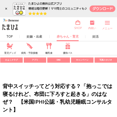
×
内祝い
SHOP
メニュー
TOP
妊娠・出産
赤ちゃん・育児
妊活
育児グッズ
病気・予防接種
離乳食
優待パス
ひよこクラブ
アプリ
SNS
キャンペーン
写真スタジオ
背中スイッチってどう対応する？「抱っこでは
寝るけれど、布団に下ろすと起きる」のはな
ぜ？ 【米国IPHI公認・乳幼児睡眠コンサルタ
ント】