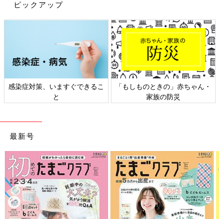
ピックアップ
愛波文さん（以下敬称略） 抱っこでは寝るのに、布団（ベッ
ド）に下ろすと泣いてしまうのはあるあるの悩みです。
「背中スイッチ」や「おなかスイッチ」とも呼ばれていますが、
下ろすと泣いてしまう理由は２つあります。
1つの目の理由は、「ママ・パパの腕の中でスヤスヤ眠っていた
のに、かたいひんやりとした布団やベッドに置かれると状態が変
感染症対策、いますぐできるこ
「もしものときの」赤ちゃん・
わるためその刺激でびっくりして目覚めやすくなってしまう」と
と
家族の防災
いうこと。
2つ目の理由は、「ママ・パパから赤ちゃんのおなかが離れると
最新号
『落ちてしまう』と感じ、目を覚ましやすくなってしまう」こと
です。
私自身、永遠じゃないかと思うくらいの時間抱っこで寝かしつけ
をしていた日々がありました。腕も腰も背中もバッキバキにな
り、どんどん疲れがたまっていました。そして、「抱っこしてな
いと寝てくれない」となると、家事も自分の好きなことも何もで
きないという状況になってしまいます。