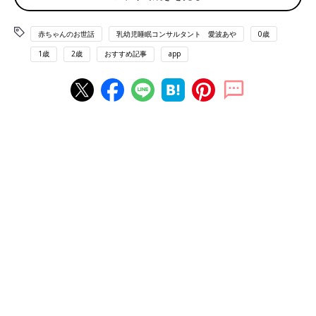
決するために、オンラインや講演活動を通じて
累計約10万人に
寝かしつけ
メソッドを伝授。お
くるみスリーパーや遮光シートの開発も行って
赤ちゃんのお世話
乳幼児睡眠コンサルタント 愛波あや
0歳
います。 二児の母。著書に『ママと赤ちゃんの
1歳
2歳
おすすめ記事
app
ぐっすり本』（講談社）、『マンガで読む ぐっ
すり眠る赤ちゃんの寝かせ方』（主婦の友社）
がある。現在『忙しくても能力がどんどん引き
出される 子どものためのベスト睡眠』
（KADOKAWA）発売中。
■Home Page
■Instagram ＠aya_aiba
■Twitter
■YOUTUBE 愛波あや「赤ちゃんねんねの専門チ
ャンネル」
添い乳じゃないと寝ない…でもやめた
い！と悩むママへ。今日からできる実践
方法【米国IPHI公認・乳幼児睡眠コンサ
夜のねんね時や夜中の授乳時などは楽なので、
ルタント】
ついやってしまう“添い乳”。愛波さんも、長