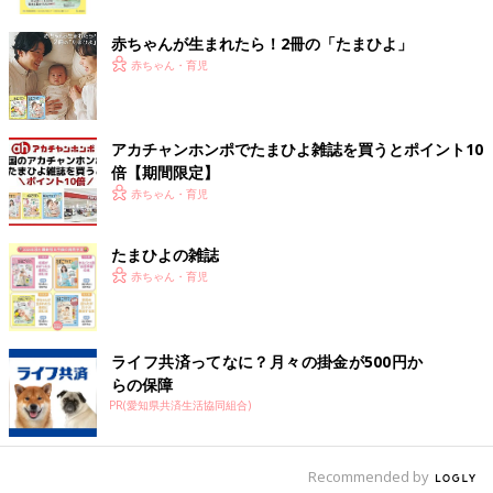
ク
赤ちゃんが生まれたら！2冊の「たまひよ」
赤ちゃん・育児
アカチャンホンポでたまひよ雑誌を買うとポイント10
倍【期間限定】
赤ちゃん・育児
たまひよの雑誌
赤ちゃん・育児
ライフ共済ってなに？月々の掛金が500円か
たまひよONLINE編集部がインターネットで実施したアンケート
らの保障
には、「背中スイッチ」の気がかりがいっぱい！ そのいくつか
PR(愛知県共済生活協同組合)
を紹介します。
Recommended by
「夜にすんなり寝てくれる方法が知りたいです。
授乳
後、布団に