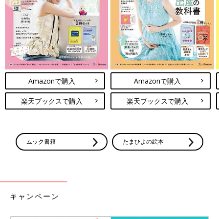
――そんなときはどんな対策をするといいのでしょう？
愛波 抱っこで寝る→起きる→また抱っこするという不のループ
を断ちきるためにできることはいっぱいあります。私がおすすめ
している対策を５つ紹介します。
【対策１】睡眠環境を整える
Amazonで購入
Amazonで購入
部屋に光が入ってきていたり、暑かったりするとなかなか眠って
くれないことがあります。部屋は遮光をして暗くし、大人が少し
楽天ブックスで購入
楽天ブックスで購入
肌寒いくらい涼しくしてあげましょう。
【対策2】ねんねルーティンを確立
ムック書籍
たまひよの絵本
ねんねルーティンとは「寝る前に毎日同じことを同じ順番で繰り
返す行動」。入眠儀式ともいわれています。
ねんねルーティンは医学研究でも眠りを安定させるということが
証明されています。毎日一貫性を持ったねんねルーティンを行う
キャンペーン
ことが大事です。