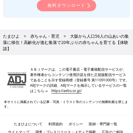
無料ダウンロード
たまひよ
赤ちゃん・育児
大阪から人口56人の山あいの集
落に移住！高齢化が進む集落で20年ぶりの赤ちゃんを育てる【体験
談】
５カ月ときの蔵之助くん。蔵之助くんは集落では約20年ぶりに生まれた赤ちゃんで
す。
ＡＢＪマークは、この電子書店・電子書籍配信サービスが、
加藤さん夫婦が暮らす、兵庫県丹波篠山市は、2009年総務省が
著作権者からコンテンツ使用許諾を得た正規版配信サービス
導入した「地域おこし協力隊」に力を入れています。
であることを示す登録商標（登録番号 第11091000号）です。
地域おこし協力隊とは、地方自治体が都市住民を地域おこし協力
ABJマークの詳細、ABJマークを掲示しているサービスの一覧
隊員として受け入れ、隊員はさまざまな地域活動への参加を通じ
はこちら→
https://aebs.or.jp/
て地域への定住・定着を目指す制度です。丹波篠山市では、大学
本サイトに掲載されている記事・写真・イラスト等のコンテンツの無断転載を禁じま
生や大学院生が学業と並行して協力隊活動を行う「半学半域型」
す。
と自身の専門分野を活かしながら起業活動を目指す「起業支援
型」の２つの活動形態を設けています。
俊希さんは、二拠点生活をスタートさせてから約半年後に起業支
たまひよについて
利用規約
ポリシー
医師・専門家一覧
援型で地域おこし協力隊のメンバーになって移住し、「空き家を
サイトマップ
調査・プレスリリース・メディア掲載
広告のご相談