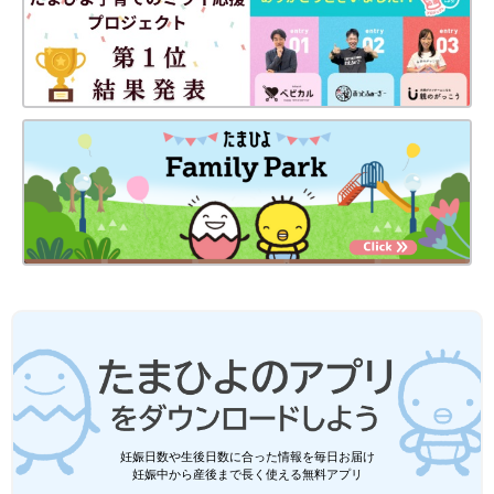
丹波篠山市には、分娩施設が１カ所ありますが、梨絵さんが出産
するのは自身が働く大阪の総合病院の産婦人科です。2022年4月
17日に日付けが変わってから、少しずつ
陣痛
が始まります。
「自分で確認したら、子宮口が2cmぐらい開いてたので、車で夫
に大阪の総合病院まで送ってもらいました。コロナ禍なので、
立
ち会い出産
はできません。夫は近くのカフェで待機です」（梨絵
さん）
そして2022年4月17日、11時51分、身長47.5㎝、体重2590ｇの
元気な男の子・蔵之助くんが誕生します。
加藤さんは「空き家を資産に」をテーマに活動。丹
波篠山市も力を入れる、地域おこし協力隊とは!?
妊娠日数や生後日数に合った情報を毎日お届け
妊娠中から産後まで長く使える無料アプリ