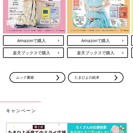
す。
「出産予定は2022年4月だったので、3月になってから
産休
をと
ったのですが、産休後は、お産が順調に進むように、大きなおな
かで畑仕事をしたり、夫婦で散歩もよくしました。
丹波篠山に拠点を構えてから半年ほどでしたが、集落の人に道で
Amazonで購入
Amazonで購入
会うと“そろそろ生まれるかも”なんて、おなかの赤ちゃんの話を
よくしました。すぐに井戸端会議が始まるような、みんな顔見知
楽天ブックスで購入
楽天ブックスで購入
りの小さい集落なんです」（梨絵さん）
人口56人、高齢化率71.4％という集落では、妊婦さんは梨絵さん
ムック書籍
たまひよの絵本
しかいません。小さな子どももいません。
「畑仕事をしていると、近所の人が“おなか大きいのに大丈
夫？”と声をかけて手伝ってくれたりして、この集落に住んで人
の温かさを感じるようになりました。おなかが大きいのを気にか
キャンペーン
けてくれているというだけでうれしかったです。畑仕事も不慣れ
なので、畑のことを教えてくれるのもとても助かりました」（梨
絵さん）