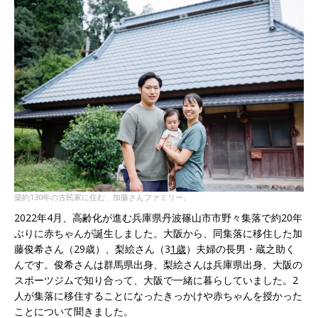
築約130年の古民家に住む、加藤さんファミリー。
2022年4月、高齢化が進む兵庫県丹波篠山市市野々集落で約20年
ぶりに赤ちゃんが誕生しました。大阪から、同集落に移住した加
藤俊希さん（29歳）、梨絵さん（3
1歳
）夫婦の長男・蔵之助く
んです。俊希さんは群馬県出身、梨絵さんは兵庫県出身、大阪の
スポーツジムで知り合って、大阪で一緒に暮らしていました。2
人が集落に移住することになったきっかけや赤ちゃんを授かった
ことについて聞きました。