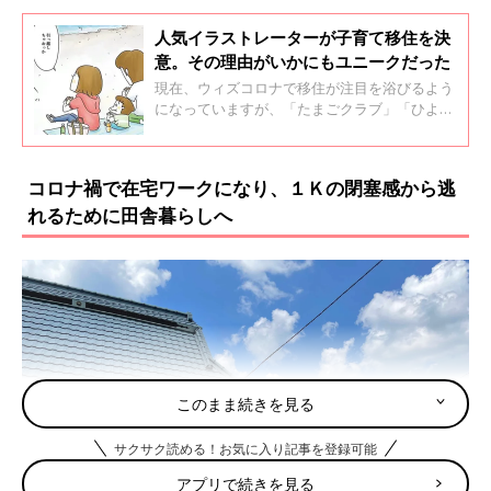
人気イラストレーターが子育て移住を決
意。その理由がいかにもユニークだった
現在、ウィズコロナで移住が注目を浴びるよう
になっていますが、「たまごクラブ」「ひよこ
クラブ」で活躍中のイラストレーター、とげと
げ。さんも８年前に海と山が近い町、神奈川県
葉山町に引っ越した一人。新作漫画『夫ですが
コロナ禍で在宅ワークになり、１Ｋの閉塞感から逃
会社辞めました』でも、主人公一家が葉山に移
れるために田舎暮らしへ
住する様子が描かれています。 漫画の舞台を
葉山にした理由や自身の葉山での暮らし、子育
てについて聞きました。
このまま続きを見る
サクサク読める！お気に入り記事を登録可能
アプリで続きを見る