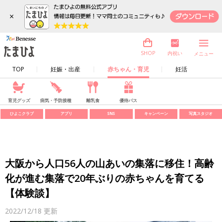
×
内祝い
SHOP
メニュー
TOP
妊娠・出産
赤ちゃん・育児
妊活
育児グッズ
病気・予防接種
離乳食
優待パス
ひよこクラブ
アプリ
SNS
キャンペーン
写真スタジオ
大阪から人口56人の山あいの集落に移住！高齢
化が進む集落で20年ぶりの赤ちゃんを育てる
【体験談】
2022/12/18
更新