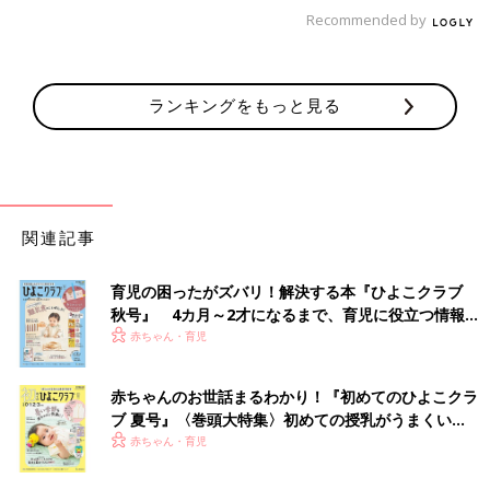
Recommended by
築約130年の旧村山家に宿泊体験。迷うことなく移
住を決意
ランキングをもっと見る
関連記事
育児の困ったがズバリ！解決する本『ひよこクラブ
秋号』 4カ月～2才になるまで、育児に役立つ情報が
いっぱい！
赤ちゃん・育児
赤ちゃんのお世話まるわかり！『初めてのひよこクラ
ブ 夏号』〈巻頭大特集〉初めての授乳がうまくい
く！ おっぱい・ミルクの基本と夏のトラブル 解決テ
赤ちゃん・育児
加藤さん夫婦が住む古民家。内装はリフォームされており、４LDKの間取り。
ク
俊希さんが見つけた古民家は、山裾の小高い場所に建つ築約130