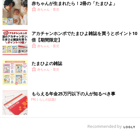
年の旧村山家です。
赤ちゃんが生まれたら！2冊の「たまひよ」
赤ちゃん・育児
「インターネットで、古民家を検索していたところ、丹波篠山市
が古民家再生事業に取り組むNPO法人に委託して改修工事をし
ていた築約130年の旧村山家の購入者の募集の情報を見つけまし
アカチャンホンポでたまひよ雑誌を買うとポイント10
た。調べると、購入受付の締め切りまであと1カ月しかなく、急
倍【期間限定】
いで宿泊体験プランを申し込み、2人で泊まりに行きました。
赤ちゃん・育児
古民家といっても母屋は、畳を替えたり、ふすまを貼り替えたり
するなど、きれいに改修工事がされています。ガスはプロパンガ
たまひよの雑誌
スで、電気、水道も使えます。
赤ちゃん・育児
かやぶき屋根の大きな平屋の隣には、2階建ての土蔵があり、明
治初期ごろに建築されたようです。間取りは４LDKで、庭があ
り、宅地は約156坪とかなり広いです。
もらえる年金25万円以下の人が知るべき事
旧村山家を初めて訪れたときは、築約130年という歴史を感じ、
PR(くらしの話題)
圧倒されました。とくに吹き抜けから見える屋根のかやが気に入
りました。夜になると”キーン”と透き通るような自然の静けさを
感じ、きれいな空気に感動しました」（俊希さん）
Recommended by
梨絵さんも、豊かな自然に囲まれていて、きれいな鳥のさえずり