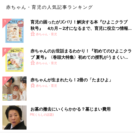
赤ちゃん・育児の人気記事ランキング
「医療従事者であるため、休日でも新型コロナの感染を防ぐため
に人の多いところには出かけられません。そのため自然豊かな場
育児の困ったがズバリ！解決する本『ひよこクラブ
所に行き、キャンプなどを楽しむことが多くなり、2人の中で引
秋号』 4カ月～2才になるまで、育児に役立つ情報が
っ越しするなら田舎暮らしもいいね！ と話すようになりまし
いっぱい！
赤ちゃん・育児
た。
勤務先に近い場所と自然豊かな場所に家を借りて、二拠点生活を
するのもいいと思っていました。休日だけ田舎暮らしをするよう
赤ちゃんのお世話まるわかり！『初めてのひよこクラ
なイメージです」（梨絵さん）
ブ 夏号』〈巻頭大特集〉初めての授乳がうまくい
く！ おっぱい・ミルクの基本と夏のトラブル 解決テ
赤ちゃん・育児
そこで俊希さんが中心になり、引っ越し先を探し始めます。
ク
赤ちゃんが生まれたら！2冊の「たまひよ」
「僕は古民家や歴史が好きで、いろいろインターネット検索をし
赤ちゃん・育児
たのですが、土地勘がない場所だとピンと来なくて。しかし兵庫
県丹波篠山市で古民家が売り出されているのを偶然見つけまし
た。実は以前、新聞社で広告営業をしていたことがあり、兵庫県
丹波篠山市は、そのときの担当エリアだったんです。土地勘があ
お墓の撤去にいくらかかる？墓じまい費用
るので不安もなく、自然と“ここならいいかも！”と思えました。
PR(くらしの話題)
大阪までも電車で1時間～1時間半で行けるということもチェック
ポイントでした」（俊希さん）