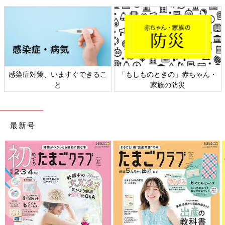
母屋の屋根裏で。「かやにこの家の歴史を感じる」と俊希さん。
二拠点生活をスタートしてから2人の生活は大きく変わります。
俊希さんは、WEBマーケティングの仕事の合間に、近所の大工
感染症対策、いますぐできるこ
「もしものときの」赤ちゃん・
の棟梁に教えてもらいながら土蔵の改修工事をするなど新生活の
と
家族の防災
準備に追われました
一方、梨絵さんは、同集落から勤務先の大阪の総合病院に通う
最新号
日々。駅まで車で俊希さんに送ってもらい、JR福知山線に乗って
通う生活です。ドアtoドアで、2時間10分ぐらいかかります。早
番のときは朝5時に起きて、朝8時過ぎには病院に着くような生活
を送っていました。
「実家が神戸市なので、遅番などで帰りが遅くなる日は実家に泊
まるなど、無理しないように工夫をして生活をしていました」
（梨絵さん）。
そして二拠点生活をスタート直後、梨絵さんの妊娠がわかりま