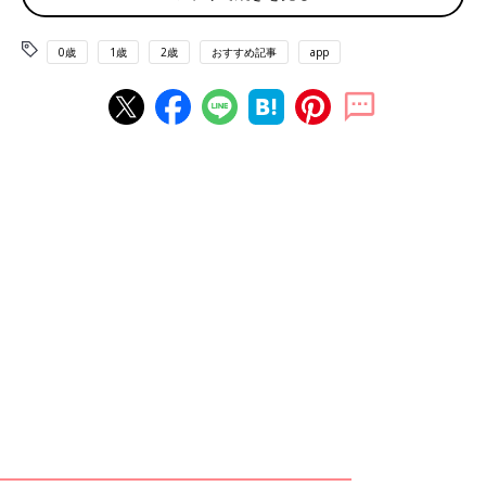
0歳
1歳
2歳
おすすめ記事
app
俊希さんが見つけた、兵庫県丹波篠山市市野々集落の古民家。母屋の隣には、２階
建ての土蔵が。
加藤さん夫婦が兵庫県丹波篠山市市野々集落の古民家で二拠点生
活をスタートさせたのは、2021年9月のこと。同集落は、高齢化
率71.4％、人口56人です（2022年3月末時点）。
きっかけは、俊希さんがコロナ禍で在宅ワークになったことでし
た。
「僕は、フリーのWEBマーケティングの仕事をしているのです
が、コロナ禍で完全に在宅ワークに切り替わりました。当時は大
阪で、2人で暮らしていたのですが間取りは１Kでした。10畳ほ
どしかなく、毎日そこで仕事をしながら1日中過ごすのが息苦し
くて、引っ越しを考えました」（俊希さん）
梨絵さんは、助産師をしていて、大阪の総合病院の
産婦人科
に勤
務しています（現在育休中）。