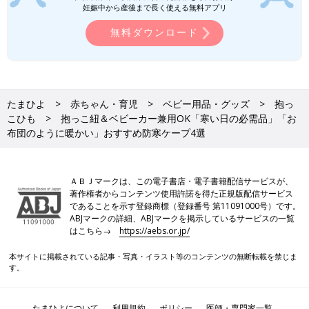
妊娠中から産後まで長く使える無料アプリ
無料ダウンロード
たまひよ
赤ちゃん・育児
ベビー用品・グッズ
抱っ
こひも
抱っこ紐＆ベビーカー兼用OK「寒い日の必需品」「お
布団のように暖かい」おすすめ防寒ケープ4選
ＡＢＪマークは、この電子書店・電子書籍配信サービスが、
著作権者からコンテンツ使用許諾を得た正規版配信サービス
であることを示す登録商標（登録番号 第11091000号）です。
ABJマークの詳細、ABJマークを掲示しているサービスの一覧
はこちら→
https://aebs.or.jp/
本サイトに掲載されている記事・写真・イラスト等のコンテンツの無断転載を禁じま
す。
たまひよについて
利用規約
ポリシー
医師・専門家一覧