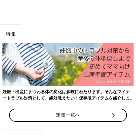
出典：Instagramアカウント「__lululu__aiko」
Aikoさんは、ザ・ノース・フェイスのベビーシェルブランケット
（ウォルナットカラー）を購入。お子さんはベビーカーの居心地
が良くなったのか、よく寝るようになったそうですよ。「買って
特集
正解」ととっても満足の様子。お布団のようにふんわりとしてい
て、とても暖かそうですよね。
Amazonで見る
これからの季節、大活躍間違いなし！スモルビの
「5WAY プレミアム 抱っこ紐 防寒ケープ」
妊娠・出産にまつわる体の変化は多岐にわたります。そんなマイナ
ートラブル対策として、絶対教えたい！保存版アイテムを紹介しま
す。
連載一覧へ