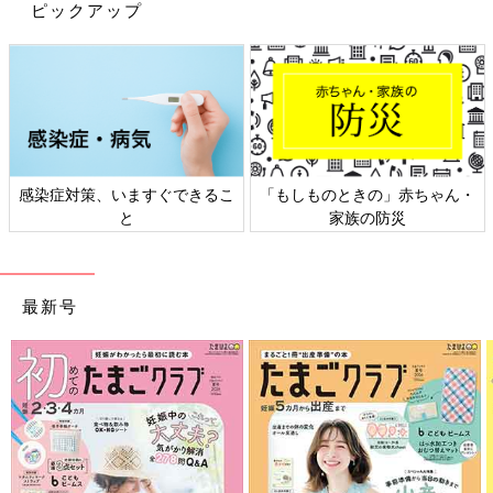
ピックアップ
感染症対策、いますぐできるこ
「もしものときの」赤ちゃん・
と
家族の防災
最新号
出典：Instagramアカウント「__hina616」
Hinataさんは、スモルビの「5WAY プレミアム 抱っこ紐 防寒ケ
ープ」を購入。エルゴ対応（専用バックルあり）、とにかく暖か