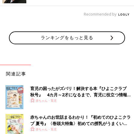
Recommended by
ランキングをもっと見る
関連記事
出典：Instagramアカウント「towachi_029」
育児の困ったがズバリ！解決する本『ひよこクラブ
towaさんは、PUPPAPUPO（プッパプーポ）の防寒ケープを購
秋号』 4カ月～2才になるまで、育児に役立つ情報が
入。ディズニーランドに行くために、こちらのケープをゲットし
いっぱい！
赤ちゃん・育児
たんだそう。ベビーカー・抱っこ紐兼用で、ママの手を入れる防
寒ポッケもあり、更にデザインも可愛い！とお気に入りの様子。
この冬の愛用品となりそうですね♪
赤ちゃんのお世話まるわかり！『初めてのひよこクラ
ブ 夏号』〈巻頭大特集〉初めての授乳がうまくい
く！ おっぱい・ミルクの基本と夏のトラブル 解決テ
赤ちゃん・育児
ウォルナットカラーが素敵！ザ・ノース・フェイス