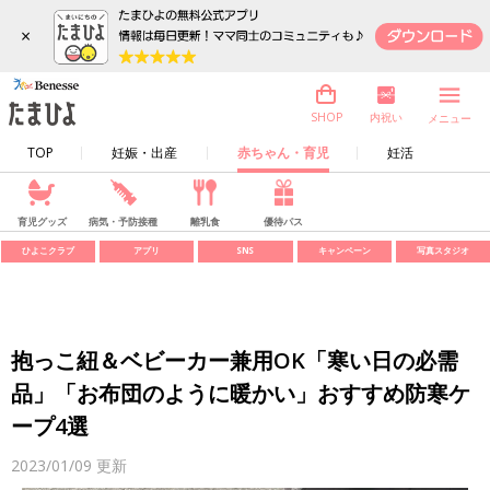
×
内祝い
SHOP
メニュー
TOP
妊娠・出産
赤ちゃん・育児
妊活
育児グッズ
病気・予防接種
離乳食
優待パス
ひよこクラブ
アプリ
SNS
キャンペーン
写真スタジオ
抱っこ紐＆ベビーカー兼用OK「寒い日の必需
品」「お布団のように暖かい」おすすめ防寒ケ
ープ4選
2023/01/09
更新