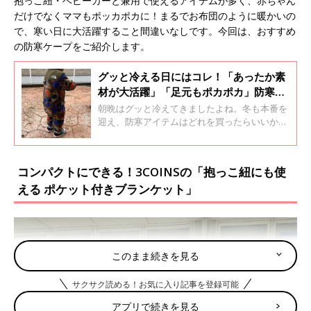
抱っこ紐・ベビーカーと兼用で使えるアイテムが多く、赤ちゃん
だけでなくママもポッカポカに！まるでお布団のように暖かいの
で、寒い日に大活躍すること間違いなしです。今回は、おすすめ
の防寒ケープをご紹介します。
グッと冷える日にはコレ！「あったか素
材が大活躍」「足元もポカポカ」防寒ア
イテム集めました
朝晩はグッと冷えてきましたよね。冬も本番を
迎え、防寒アイテムはどれを買ったらいいか、
悩んでいませんか？今回は寒い冬におすすめ
の、あったかアイテムを集めてみました。ぜひ
参考にしてみてくださいね。
コンパクトにできる！3COINSの「抱っこ紐にも使
える ポケット付きブランケット」
このまま続きを見る
サクサク読める！お気に入り記事を登録可能
アプリで続きを見る