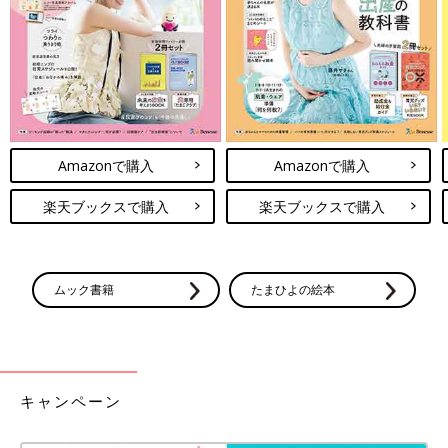
い、スマホも入るポケット付きと、魅力がありすぎますね♪ 寒い
日は、赤ちゃんの頭にフードをスポンとかぶせれば、ポッカポカ
に！これからの季節、大活躍間違いなしですね。
3COINS「クオリティ高すぎ」「売り切
れ前に要チェック」子どもの防寒グッズ
4選
3COINSにベビー＆キッズ用の防寒グッズが登
場しました。コスパのよさに惹かれてまとめ買
Amazonで購入
Amazonで購入
いしたり、イロチでゲットしたりしているママ
も多いようです！冬に使える優秀アイテムばか
楽天ブックスで購入
楽天ブックスで購入
りなので、ぜひチェックしてみてくださいね♪
防寒ケープはどれも暖かそうで、機能性もバツグンでしたね。も
しまだ持っていないなら、寒くなる前に準備しておくのがおすす
め！人気商品・人気のカラーは売り切れてしまうこともあるの
ムック書籍
たまひよの絵本
で、早めにチェックしておくのが良いですよ。ぜひ店舗やオンラ
インショップにて見つけてみてくださいね。
(文・水川ちさ)
●記事内容でご紹介している投稿、リンク先は、削除される場合
があります。あらかじめご了承ください。
キャンペーン
●記事の内容は記載当時の情報であり、現在と異なる場合があり
ます。