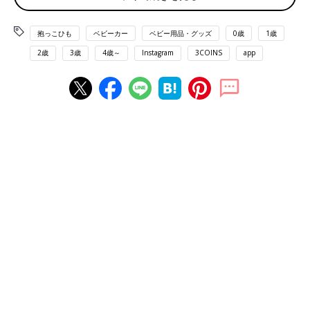
抱っこひも
ベビーカー
ベビー用品・グッズ
0歳
1歳
2歳
3歳
4歳～
Instagram
3COINS
app
出典：Instagramアカウント「___nagi.49」
Mayuさんは、
3COINS
で「抱っこ紐にも使える ポケット付きブ
ランケット」を購入。ポケットが付いているのでママの手もポカ