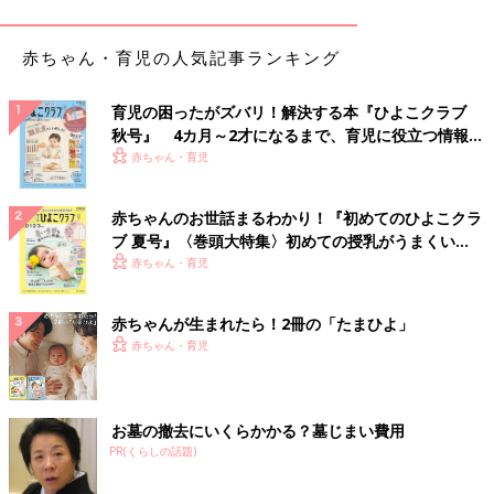
ポカに。簡単に取り外しができ、ベビーカーにも使えて最高！と
のこと。コスパと使用頻度を考えて、こちらのアイテムに即決し
赤ちゃん・育児の人気記事ランキング
たんだとか。ポーチ付きで、コンパクトにできるのも良いです
ね。
育児の困ったがズバリ！解決する本『ひよこクラブ
秋号』 4カ月～2才になるまで、育児に役立つ情報が
デザインも可愛くてお気に入り！PUPPAPUPO（プ
いっぱい！
赤ちゃん・育児
ッパプーポ）の防寒ケープ
赤ちゃんのお世話まるわかり！『初めてのひよこクラ
ブ 夏号』〈巻頭大特集〉初めての授乳がうまくい
く！ おっぱい・ミルクの基本と夏のトラブル 解決テ
赤ちゃん・育児
ク
赤ちゃんが生まれたら！2冊の「たまひよ」
赤ちゃん・育児
お墓の撤去にいくらかかる？墓じまい費用
PR(くらしの話題)