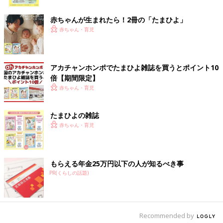
ク
のベビーシェルブランケット
赤ちゃんが生まれたら！2冊の「たまひよ」
赤ちゃん・育児
アカチャンホンポでたまひよ雑誌を買うとポイント10
倍【期間限定】
赤ちゃん・育児
たまひよの雑誌
赤ちゃん・育児
もらえる年金25万円以下の人が知るべき事
PR(くらしの話題)
Recommended by