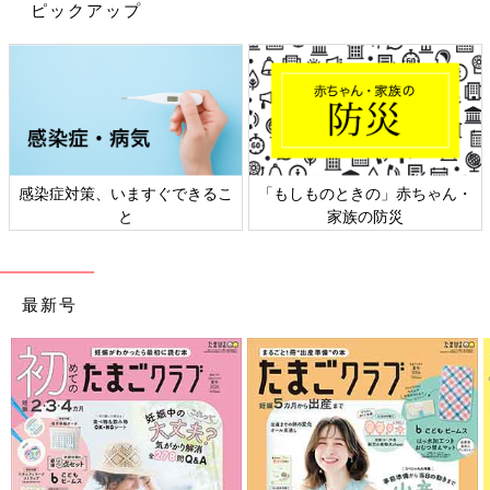
ピックアップ
夏休み頃に七五三の衣装を選び、撮影日を予約しようかな～と思
っていたのですが…
ふと気づくと、次女の乳歯がぐらぐらしてきているではありませ
んか！
しかも、上下の前歯４本とも！！
１本くらいなら歯が抜けていても「これもまた良き思い出」だと
感染症対策、いますぐできるこ
「もしものときの」赤ちゃん・
思えるのですが、さすがに前歯が４本無いのはちょっとかわいそ
と
家族の防災
うな気がする…。
これはもう夏休みまで待てない！ ということで、急いで撮影の
予約をしたのでした。
最新号
今回は成人式と七五三の前撮りを一緒に行いますが、
・次女の七五三…和装1着・洋装１着
・長女の成人式…和装１着
・和装の長女と次女＋制服姿の長男
を撮るため、なかなか忙しい！
まず次女の洋装を準備し、その間に長女はヘアスタイルを選び、