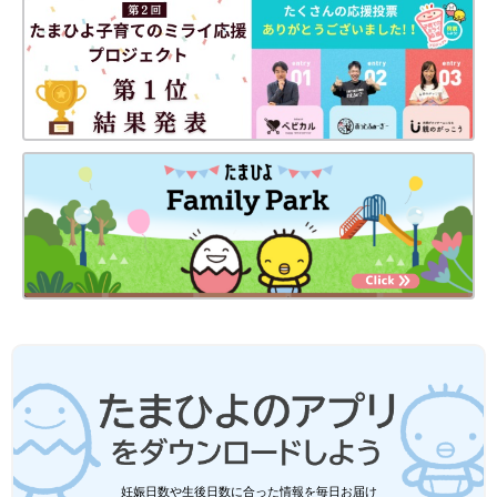
いろいろなポーズで素敵に写真を撮ってもらったので、思わず私
まで「そこにいるのはモデルさんかな？」と錯覚してしまいまし
た(笑)。
ただ、たくさんの写真を撮ってもらった後は…、そう！
お財布と相談しながら、写真を選ばなければいけないのです！
そりゃできれば分厚い豪華なアルバムを作りたい～！
でも枚数が増えればその分お値段も上がるわけで、ほんの数ペー
ジでもアルバム１冊ウン万円…。
長女と次女にそれぞれ１冊ずつアルバムを作るとなると、軽く１
０万円超えるんですよね(涙)。
それなら撮影した写真データを買って自分でフォトブックを作っ
た方が安く済ませられるかなと思いきや、写真データも１枚ウン
千円。
複数枚データを買うとしたら、もうアルバムを作るのと変わらな
くなるんですよ…。
どうしようか悩んでいると、店員さんから「通常なら成人式の全
妊娠日数や生後日数に合った情報を毎日お届け