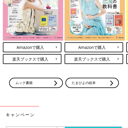
次女が洋装の撮影をしている間に長女の着付けをスタートし、次
女も和装に着替え、それぞれ順番に撮影をすることになりまし
た。
次女のドレスや着物を選ぶ際、私としては前回の
３歳
の七五三
（コロナ禍のため実際は撮影時には４歳になっていましたが…）
で着たピンクとは違う系統を着てほしいなと思ったのですが、次
女の好みは揺るがず、またしてもピンク色の着物をチョイス。
Amazonで購入
Amazonで購入
帯揚げや帯締めなども、すべてピンク色を選んでいました。
楽天ブックスで購入
楽天ブックスで購入
髪型は８種類から選べるので、３歳は私の好みでツインのお団子
にしたから今回は違う髪型がいいんじゃない？と提案したもの
の、次女が選んだのはまたしてもツインのお団子。
ムック書籍
たまひよの絵本
しかも、別室でヘアセットを終えた長女もまさかのツインお団
子！！
長女も七五三の時はツインお団子だったので、記念写真はどれも
すべてツインお団子になりました(笑)。
キャンペーン
でもね、やっぱりかわいいんですよ～！
次女も憧れのお化粧をしてもらって、もう嬉しさが隠し切れずに
ずっとニコニコ。