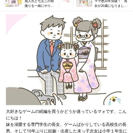
成人式と七五三の前
一覧
ママ歴20年突破！ 長
撮りを一緒にやりた
女が20歳になりました
い！[10年ぶりに出産
～[10年ぶりに出産しま
しました#316]
した#318]
大好きなゲームの続編を買うかどうか迷っているマォです、こん
にちは！
妹を溺愛する専門学生の長女、ゲームばかりしている高校生の長
男、そして10年ぶりに妊娠・出産した末っ子次女は小学１年生に