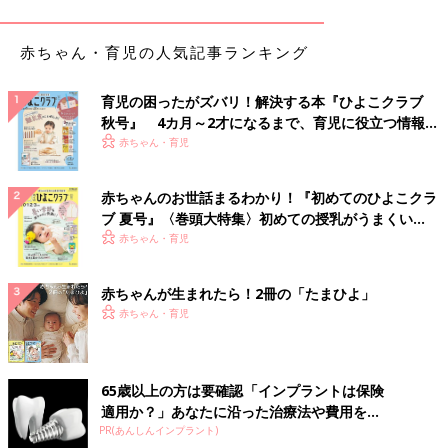
赤ちゃん・育児の人気記事ランキング
育児の困ったがズバリ！解決する本『ひよこクラブ
秋号』 4カ月～2才になるまで、育児に役立つ情報が
いっぱい！
赤ちゃん・育児
赤ちゃんのお世話まるわかり！『初めてのひよこクラ
ブ 夏号』〈巻頭大特集〉初めての授乳がうまくい
く！ おっぱい・ミルクの基本と夏のトラブル 解決テ
赤ちゃん・育児
ク
赤ちゃんが生まれたら！2冊の「たまひよ」
赤ちゃん・育児
65歳以上の方は要確認「インプラントは保険
適用か？」あなたに沿った治療法や費用を...
PR(あんしんインプラント)