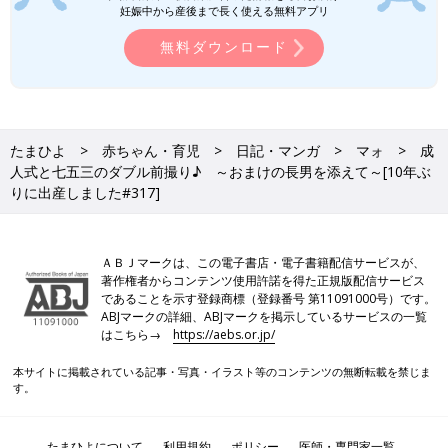
撮影データ７万円＋七五三の全撮影データ５万円で１２万円のと
妊娠中から産後まで長く使える無料アプリ
ころ、お値引きして１０万円」とのお声がけが！！
無料ダウンロード
その提案に心が揺れていると、さらに「ＵＳＢメモリ付き写真立
てセットもサービス」との後押しまで！
はい、全データ買いましたー！
我ながら良いカモだと自覚はあります(笑)。
たまひよ
赤ちゃん・育児
日記・マンガ
マォ
成
人式と七五三のダブル前撮り♪ ～おまけの長男を添えて～[10年ぶ
いや～、それにしても成人式の前撮りは、七五三とはレベルが全
りに出産しました#317]
然違いますね…。
正直、七五三の前撮りだけだったらアルバム含め数万円でおさま
るんですよ。
ＡＢＪマークは、この電子書店・電子書籍配信サービスが、
今回ダブル前撮りに２１人ほどの諭吉さんが必要でしたが、４分
著作権者からコンテンツ使用許諾を得た正規版配信サービス
の３は長女の成人式前撮り分でした。
であることを示す登録商標（登録番号 第11091000号）です。
ABJマークの詳細、ABJマークを掲示しているサービスの一覧
はこちら→
https://aebs.or.jp/
３年後には長男の成人式があるんですよね…。
男の子はどうなんだろう。振袖よりは袴のほうが安いことを願っ
本サイトに掲載されている記事・写真・イラスト等のコンテンツの無断転載を禁じま
ています(涙)。
す。
次回もお楽しみに～！
たまひよについて
利用規約
ポリシー
医師・専門家一覧