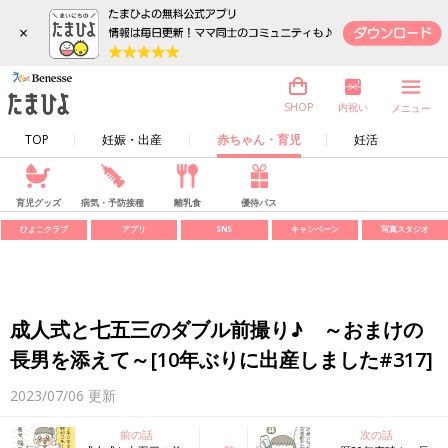
×
内祝い
SHOP
メニュー
TOP
妊娠・出産
赤ちゃん・育児
妊活
育児グッズ
病気・予防接種
離乳食
優待パス
ひよこクラブ
アプリ
SNS
キャンペーン
写真スタジオ
成人式と七五三のダブル前撮り♪ ～おまけの
長男を添えて～[10年ぶりに出産しました#317]
2023/07/06
更新
前の話
次の話