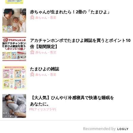
ク
赤ちゃんが生まれたら！2冊の「たまひよ」
赤ちゃん・育児
アカチャンホンポでたまひよ雑誌を買うとポイント10
倍【期間限定】
赤ちゃん・育児
たまひよの雑誌
赤ちゃん・育児
【大人気】ひんやり冷感寝具で快適な睡眠を
あなたに。
PR(アイリスプラザ)
Recommended by