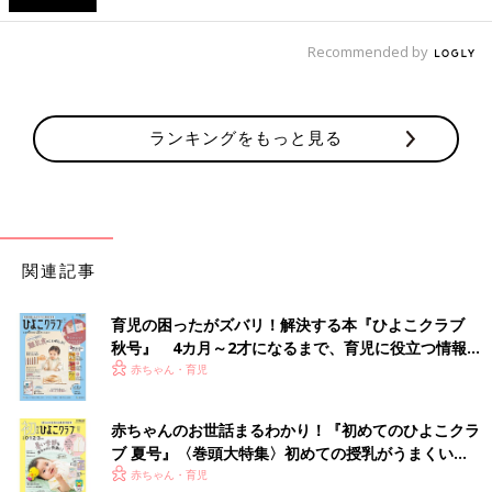
Recommended by
ランキングをもっと見る
関連記事
育児の困ったがズバリ！解決する本『ひよこクラブ
秋号』 4カ月～2才になるまで、育児に役立つ情報が
いっぱい！
赤ちゃん・育児
赤ちゃんのお世話まるわかり！『初めてのひよこクラ
ブ 夏号』〈巻頭大特集〉初めての授乳がうまくい
く！ おっぱい・ミルクの基本と夏のトラブル 解決テ
赤ちゃん・育児