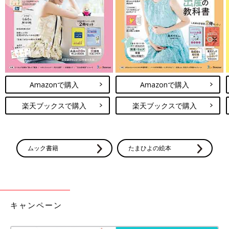
Amazonで購入
Amazonで購入
●写真はイメージです
bigacis/gettyimages
楽天ブックスで購入
楽天ブックスで購入
――2019年には、12年ぶりに「
授乳
・離乳の支援ガイド」が改
定されました。栄養や調理の面だけでなく、食物アレルギー予防
の観点からも見直されています。
ムック書籍
たまひよの絵本
山本 それまでの「授乳・離乳の支援ガイド」には食物アレルギ
ーについては参考程度にしか記載がありませんでした。しかし、
増え続ける子どもの食物アレルギーの状況を見て、また、
「PETITスタディ」のエビデンスから、食物アレルギー予防の項
目が追加されました。
キャンペーン
離乳の開始や特定の食物の摂取開始の時期を遅らせることによっ
て食物アレルギーを予防できるという根拠はないことから、生後