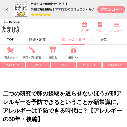
×
内祝い
SHOP
メニュー
TOP
妊娠・出産
赤ちゃん・育児
妊活
育児グッズ
病気・予防接種
離乳食
優待パス
ひよこクラブ
アプリ
SNS
キャンペーン
写真スタジオ
二つの研究で卵の摂取を遅らせないほうが卵ア
レルギーを予防できるということが新常識に。
アレルギーは予防できる時代に？【アレルギー
の30年・後編】