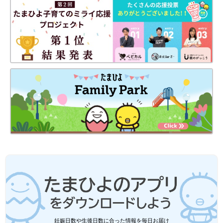
５～6カ月を目安に卵の摂取を開始すること、とされています。
さらに、子どものアレルギー疾患予防のために妊娠中の母親や授
乳中の母親が特定の食品を極端に避けたり過剰に摂取したりする
必要はなく、バランスよく食べることが重要である点が明記され
たことも大きなポイントです。
ただ、エビデンスがあると説明しても離乳食やアレルギーが心配
される食品を遅らせるママ・パパは一定数います。
また、現在も卵の食べさせ方について、課題は残っています。卵
アレルギーを誘引するのはたんぱく質の多い卵白です。経口免疫
寛容を起こさせるには卵白を早く食べることが重要になります。
ただ、卵白は生後5～6カ月の赤ちゃんに食べさせるには調理面や
口の動きの発達の面からクリアしないといけない点もあります。
離乳食のアレルゲン早期導入はとても大事なのですが、まだ課題
があるのも事実です。
離乳食を遅らせることで食物アレルギーを予防できる根
拠はないと明記される
妊娠日数や生後日数に合った情報を毎日お届け