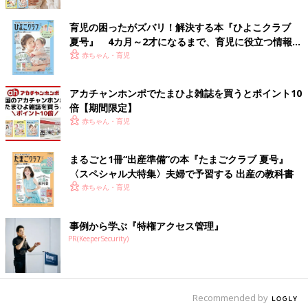
●写真はイメージです
sasapanchenko/gettyimages
育児の困ったがズバリ！解決する本『ひよこクラブ
――翌年2017年には、卵についても国立成育医療研究センター
夏号』 4カ月～2才になるまで、育児に役立つ情報が
から重大な研究結果が出ました。
いっぱい！
赤ちゃん・育児
山本 アトピー性皮膚炎を発症した生後4～5カ月の赤ちゃんを、
アカチャンホンポでたまひよ雑誌を買うとポイント10
湿疹をきれいにしたうえで6カ月から卵を食べさせる群と、まっ
倍【期間限定】
たく食べさせない群に分け、
1歳
の時点で食物アレルギーの発症
赤ちゃん・育児
率を調べるという研究（PETITスタディ）です。
結果、6カ月から卵を食べさせた赤ちゃんのほうが、食べさせな
かった子に比べて8割も発症を抑えられることがわかりました。
まるごと1冊“出産準備”の本『たまごクラブ 夏号』
〈スペシャル大特集〉夫婦で予習する 出産の教科書
卵の早期摂取とアレルギーの関係を検証
赤ちゃん・育児
事例から学ぶ『特権アクセス管理』
PR(KeeperSecurity)
Recommended by