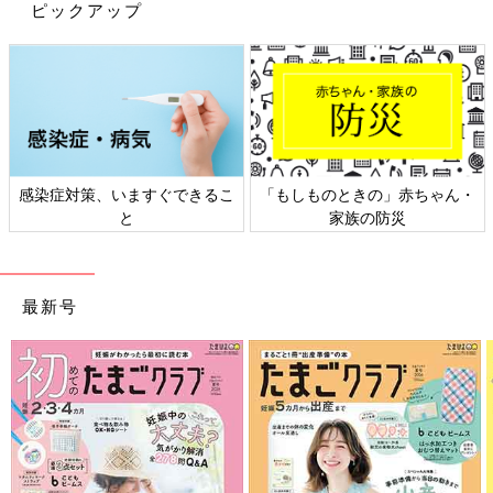
ピックアップ
対しては卵を与える時期を遅らせる指導をしていましたが、それ
を改めて「湿疹が改善したあと、早期に微量の鶏卵を摂取させる
ことを推奨する」という内容のものです。
乳児期早期に発症する湿疹は、食物アレルギーのリスクがいちば
ん高くなります。
以前は私も、当時のガイドラインに沿って、アレルギーリスクの
高い子に対してはママやパパに「卵は一応1歳ごろまでやめてお
感染症対策、いますぐできるこ
「もしものときの」赤ちゃん・
と
家族の防災
きましょう」と指導していました。2017年は卵アレルギーの予
防方法が180度変わる、大きな転換期となりました。
2019年の「授乳・離乳の支援ガイド」では食物アレ
最新号
ルギー予防面も考慮