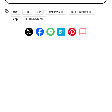
アレルギー学会指導医。2003年山口大学医学部医学科卒業、
2009年より国立成育医療研究センター勤務。小児科学、免疫
0歳
1歳
2歳
おすすめ記事
医師・専門家監修
アレルギー学、公衆衛生が専門。小児アレルギーのリスク因
子の同定や予防法の研究開発を行う。2児の母。
app
30周年関連記事
2015年、ピーナツアレルギー予防研究に新たな一歩