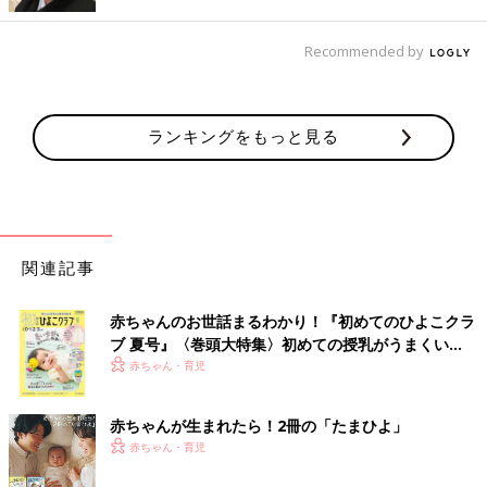
に比べて相対的に8割も発症を抑えられることがわかりました。
これにより、アレルギーのリスクが高い子どもについては、ピー
Recommended by
ナツを早く与えることでアレルギーの発症の多くを抑えられるこ
とがわかったのです。
ランキングをもっと見る
2017年、卵アレルギー予防にも大変革が
関連記事
赤ちゃんのお世話まるわかり！『初めてのひよこクラ
ブ 夏号』〈巻頭大特集〉初めての授乳がうまくい
く！ おっぱい・ミルクの基本と夏のトラブル 解決テ
赤ちゃん・育児
ク
赤ちゃんが生まれたら！2冊の「たまひよ」
赤ちゃん・育児