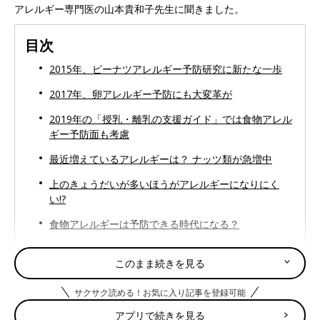
アレルギー専門医の山本貴和子先生に聞きました。
目次
2015年、ピーナツアレルギー予防研究に新たな一歩
2017年、卵アレルギー予防にも大変革が
2019年の「授乳・離乳の支援ガイド」では食物アレル
ギー予防面も考慮
最近増えているアレルギーは？ ナッツ類が急増中
上のきょうだいが多いほうがアレルギーになりにく
い!?
食物アレルギーは予防できる時代になる？
このまま続きを見る
山本貴和子 先生
サクサク読める！お気に入り記事を登録可能
PROFILE：小児アレルギー科医。国立成育医療研究センタ
ー アレルギーセンター室長。日本小児科学会指導医。日本
アプリで続きを見る