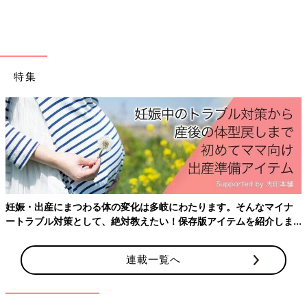
特集
出典／国立成育医療研究センター
生後4カ月までに発症したアトピー性皮膚炎がある、食物アレル
ギーリスクの高い赤ちゃんを二つのグループに分け、一つのグル
ープには生後6カ月から全卵の粉末を少しずつ与え、もう一つの
グループには卵ではない黄色い粉末（かぼちゃの粉）を食べさせ
た研究です。1歳の時点で卵アレルギーの発症率は、全卵の粉末
妊娠・出産にまつわる体の変化は多岐にわたります。そんなマイナ
を食べていたグループで8.3％、もう一つのグループ37.7％と、
ートラブル対策として、絶対教えたい！保存版アイテムを紹介しま
明らかな差が出ました。
す。
――2017年には、日本小児アレルギー学会から「鶏卵アレルギ
連載一覧へ
ー発症予防に関する提言」が出されました。
山本 私たちが行った「PETITスタディ」がエビデンスとなり、
この提言が出されました。それまでアレルギーリスクの高い子に