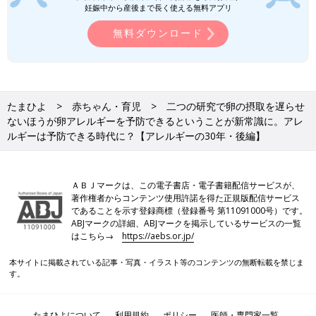
妊娠中から産後まで長く使える無料アプリ
無料ダウンロード
たまひよ
赤ちゃん・育児
二つの研究で卵の摂取を遅らせ
ないほうが卵アレルギーを予防できるということが新常識に。アレ
ルギーは予防できる時代に？【アレルギーの30年・後編】
ＡＢＪマークは、この電子書店・電子書籍配信サービスが、
著作権者からコンテンツ使用許諾を得た正規版配信サービス
であることを示す登録商標（登録番号 第11091000号）です。
ABJマークの詳細、ABJマークを掲示しているサービスの一覧
はこちら→
https://aebs.or.jp/
本サイトに掲載されている記事・写真・イラスト等のコンテンツの無断転載を禁じま
す。
たまひよについて
利用規約
ポリシー
医師・専門家一覧