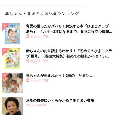
●写真はイメージです
Evgeniya Pavlova/gettyimages
赤ちゃん・育児の人気記事ランキング
――前編では、2008年の二重抗原曝露仮説の出現を解説しまし
た。ここからアレルギー研究はどのように進んでいったのでしょ
育児の困ったがズバリ！解決する本『ひよこクラブ
うか。
夏号』 4カ月～2才になるまで、育児に役立つ情報が
いっぱい！
赤ちゃん・育児
山本先生（以下敬称略）食物アレルギーはアレルゲンを食べるこ
とで予防できるらしい、そして、赤ちゃんのころから食べさせて
赤ちゃんのお世話まるわかり！『初めてのひよこクラ
いるということが重要なポイントではないか、と考えられ始めま
ブ 夏号』〈巻頭大特集〉初めての授乳がうまくい
した。そこでいろいろな実証研究が行われるようになります。
く！ おっぱい・ミルクの基本と夏のトラブル 解決テ
赤ちゃん・育児
ク
2015年に、生後4カ月から11カ月未満で湿疹と卵アレルギーのあ
る赤ちゃんを対象に、ピーナツを摂取したグループと除去したグ
赤ちゃんが生まれたら！2冊の「たまひよ」
ループに分けて生後60カ月のときにピーナツアレルギーがあるか
赤ちゃん・育児
を調べる研究（LEAPスタディ）が行われました。
――ピーナツを摂取していた赤ちゃんのほうがアレルギーの発症
お墓の撤去にいくらかかる？墓じまい費用
率を抑えられていたのでしょうか。
PR(くらしの話題)
山本 はい。ピーナツを食べさせたほうが、食べさせなかった子