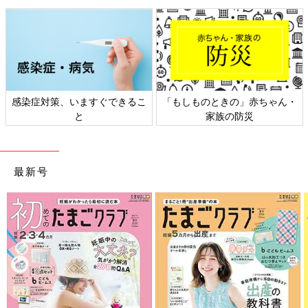
感染症対策、いますぐできるこ
「もしものときの」赤ちゃん・
と
家族の防災
最新号
口臭対策には、ツボ押しも効果的です。
「上廉泉（じょうれんせん）」は、あご下のくぼみに位置し、そ
こを押すことで唾液の分泌量が増え、細菌の繁殖を抑制する効果
が期待できます。
心地いい力加減で深呼吸をしながら、上廉泉をゆっくり5秒程度