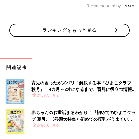
Recommended by
口臭対策のポイント
ランキングをもっと見る
関連記事
育児の困ったがズバリ！解決する本『ひよこクラブ
秋号』 4カ月～2才になるまで、育児に役立つ情報が
いっぱい！
赤ちゃん・育児
赤ちゃんのお世話まるわかり！『初めてのひよこクラ
では、口臭を防ぐために、どのような対策をしたらいいのでしょ
ブ 夏号』〈巻頭大特集〉初めての授乳がうまくい
うか。以下に対策方法を3つ紹介します。
く！ おっぱい・ミルクの基本と夏のトラブル 解決テ
赤ちゃん・育児
ク
口腔ケアをしっかり行う