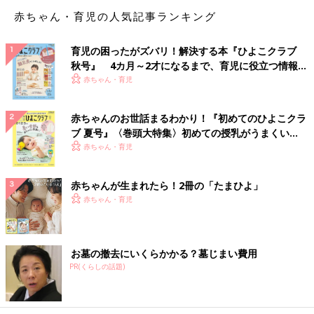
このように、忙しいママ・パパにとって口臭を引き起こす原因
赤ちゃん・育児の人気記事ランキング
が、日常にたくさん潜んでいるのです。
簡単！ 口臭セルフチェック
育児の困ったがズバリ！解決する本『ひよこクラブ
秋号』 4カ月～2才になるまで、育児に役立つ情報が
では、実際に口臭があるかどうかセルフチェックをしてみましょ
いっぱい！
赤ちゃん・育児
う。
赤ちゃんのお世話まるわかり！『初めてのひよこクラ
舌の上をガーゼなどで軽く拭い、ガーゼに付いた唾液の匂いを嗅
ブ 夏号』〈巻頭大特集〉初めての授乳がうまくい
いでみてください。唾液が臭う場合は、口臭が強い可能性があり
く！ おっぱい・ミルクの基本と夏のトラブル 解決テ
赤ちゃん・育児
ます。
ク
ただし、日常的に口臭があるかどうかをチェックしたい場合は、
赤ちゃんが生まれたら！2冊の「たまひよ」
起床時以外に行うとことをおすすめします。唾液は就寝中に減少
赤ちゃん・育児
するため、起床直後は口の中の細菌が繁殖し、日中よりも口臭が
強くなるためです。
お墓の撤去にいくらかかる？墓じまい費用
口臭のセルフチェックには、家電量販店やネット通販で販売され
PR(くらしの話題)
ている「口臭チェッカー」を使う方法もあります。口臭の度合い
が数値として表示されるため、客観的に口臭をチェックしたい人
は購入を検討しましょう。