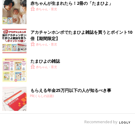
赤ちゃんが生まれたら！2冊の「たまひよ」
歯と歯の間は歯ブラシが届きにくく、汚れがたまりやすい箇所で
赤ちゃん・育児
す。
歯間ブラシなどを使い、歯垢や食べかすを残さないようにしまし
ょう。また、フッ素入りの歯磨き粉を使うことで歯の再石灰化を
アカチャンホンポでたまひよ雑誌を買うとポイント10
促し、虫歯に負けにくい歯になります。
倍【期間限定】
赤ちゃん・育児
歯磨き後に口内洗浄液を使用すると、殺菌効果があるためより効
果的です。しかし、口内洗浄液は揮発性のアルコールが含まれて
たまひよの雑誌
いる場合があり、やりすぎは口内を乾燥させて細菌の繁殖を招い
赤ちゃん・育児
たり、善玉菌も一掃して口内細菌のバランスを崩したりします。
口内洗浄液は1日2〜3回程度にとどめ、やりすぎには注意してく
ださい。
もらえる年金25万円以下の人が知るべき事
寝かしつけ中にうっかり自分も寝てしまい、歯磨きをし忘れる日
PR(くらしの話題)
がある人は、子どもと同じタイミングに歯を磨く習慣をつけまし
ょう。そのあとは、自分が就寝するまで間食をしないことが重要
です。
Recommended by
副交感神経を優位にする