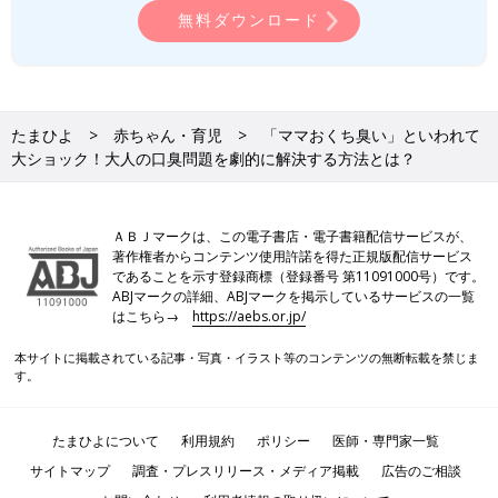
口臭を抑制する効果がある食べ物
無料ダウンロード
口臭を抑制するには「レモン」が効果的です。レモンには自浄・
殺菌効果のある唾液を分泌する作用があります。
たまひよ
赤ちゃん・育児
「ママおくち臭い」といわれて
ある研究では、蒸留水とレモン水で洗口したあとの唾液分泌量を
大ショック！大人の口臭問題を劇的に解決する方法とは？
比較した結果、蒸留水は平均0.1mlであるのに対し、濃度5％のレ
モン水で平均0.47ml、10％で平均0.83ml、15％で平均0.96ml
と、レモン濃度が高いほど唾液の分泌量が増加したと報告されて
います。
ＡＢＪマークは、この電子書店・電子書籍配信サービスが、
著作権者からコンテンツ使用許諾を得た正規版配信サービス
であることを示す登録商標（登録番号 第11091000号）です。
また、濃度5％での洗口が爽快感が高い傾向にあり、濃度が高い
ABJマークの詳細、ABJマークを掲示しているサービスの一覧
と口内痛を感じる被験者もいたという結果が出たため、レモン水
はこちら→
https://aebs.or.jp/
を洗口液として使用する場合は濃度5％が妥当であると結論づけ
られました。（※3）
本サイトに掲載されている記事・写真・イラスト等のコンテンツの無断転載を禁じま
す。
水100mlに対し、小さじ1（5ml）のレモン果汁を垂らせば濃度
5％のレモン水ができます。生のレモンでなくても市販のレモン
たまひよについて
利用規約
ポリシー
医師・専門家一覧
果汁でも効果があるため、鞄にひとつレモン果汁を忍ばせておく
サイトマップ
調査・プレスリリース・メディア掲載
広告のご相談
と安心ですね。