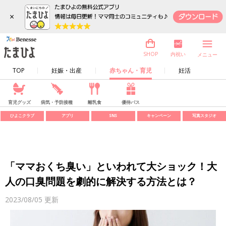
×
内祝い
SHOP
メニュー
TOP
妊娠・出産
赤ちゃん・育児
妊活
育児グッズ
病気・予防接種
離乳食
優待パス
ひよこクラブ
アプリ
SNS
キャンペーン
写真スタジオ
「ママおくち臭い」といわれて大ショック！大
人の口臭問題を劇的に解決する方法とは？
2023/08/05
更新