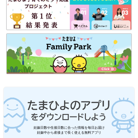
介します。
口臭を発生させやすい食べ物
にんにくや玉ねぎ、ニラなどには、強い臭いを放つ「アリシン」
が含まれます。アリシンは、体内で酸化されることで硫黄のよう
な臭いを発する悪臭物質に変換されます。この悪臭物質が血流に
乗って肺から放出され、口臭を長引かせる原因になるのです。
口臭が気になる場合は摂取を控えるか、低臭にんにくなど臭いを
抑えた品種を選んでみましょう。
なお、にんにくはスライスする前に加熱することで、臭いを軽減
させることができます（※2）。スライスせずに1片をそのまま料
理に使用したり、スライスする前にレンジで加熱したりするのが
◎。
口に残った食べかすは直接的な口臭の原因となる場合がありま
す。食べかすが残らないよう、食後はしっかり歯みがきやうがい
妊娠日数や生後日数に合った情報を毎日お届け
を心がけてください。
妊娠中から産後まで長く使える無料アプリ