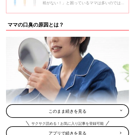
裕がない！」と困っているママは多いのではな
いでしょうか。自分の骨格タイプをおさえてお
くと、効率よくダイエットすることができます
よ。今回は骨格タイプの見分け方と、骨格タイ
ママの口臭の原因とは？
プごとのダイエット方法を解説します。
このまま続きを見る
サクサク読める！お気に入り記事を登録可能
口臭の原因には、忙しい生活やストレスなどのさまざまな要素が
関わっています。
アプリで続きを見る