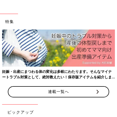
唾液の水分分泌量を減少させないために、副交感神経を優位にす
ることが大切です。
家族やベビーシッターなど、周囲の協力を得られる場合は遠慮な
特集
くお願いして、できるだけリラックスできる時間を取るように
し、ストレスや疲れをため込まないように心がけてください。
ゆっくりお風呂につかったり、ヨガをしたり、自分なりのリラッ
クス時間を定期的に取ることが理想です。
口臭対策に効くツボ
妊娠・出産にまつわる体の変化は多岐にわたります。そんなマイナ
ートラブル対策として、絶対教えたい！保存版アイテムを紹介しま
す。
連載一覧へ
ピックアップ