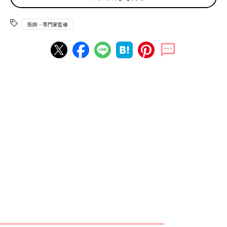
子どもを
寝かしつけ
ているときに一緒に寝てしまい、うっかり歯
医師・専門家監修
磨きをせずに朝を迎えてしまった経験はありませんか？ しか
し、これは要注意です。
なぜならば、
歯磨き
をしていないことに加え、就寝中は自浄・殺
菌効果のある唾液の分泌量が減少して口の中の細菌が繁殖しやす
く、虫歯のリスクが高まるためです。
さらに、育児や仕事で疲れやストレスがたまっていると、唾液の
分泌をコントロールしている自律神経の働きに影響し、口臭の原
因となることも。
自律神経には交感神経と副交感神経があり、交感神経は唾液中に
たんぱく質を分泌させ、副交感神経は唾液中に水分を分泌させま
す。
ストレスによって自律神経の働きが乱れると、交感神経が優位と
なり水分量の少ない唾液が分泌されてしまうのです。その結果、
口の中が乾燥しやすくなり細菌が繁殖し、口臭を引き起こす可能
性があります（※1）。