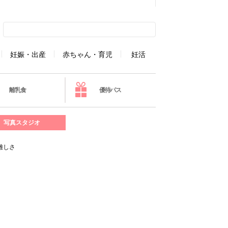
妊娠・出産
赤ちゃん・育児
妊活
離乳食
優待パス
写真スタジオ
難しさ