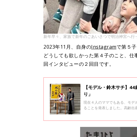
新年早々、家族で新年のごあいさつで明治神宮へ行った
2023年11月、自身の
Instagram
で第５子
どうしても欲しかった第４子のこと、仕
回インタビューの２回目です。
【モデル・鈴木サチ】44
り」
現在４人のママでもある、モデルの
ることを発表しました。高齢出
での妊娠・出産のことを振り返
り聞きました。全２回インタビ