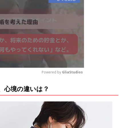
Powered by 
GliaStudios
、心境の違いは？
M
u
t
e