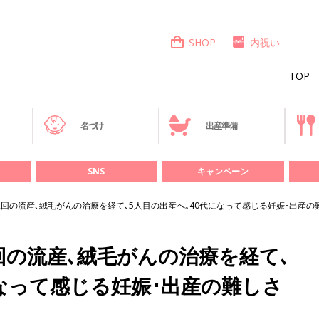
SHOP
内祝い
TOP
き
名づけ
出産準備
SNS
キャンペーン
2回の流産､絨毛がんの治療を経て､5人目の出産へ｡40代になって感じる妊娠･出産の
回の流産､絨毛がんの治療を経て､
になって感じる妊娠･出産の難しさ