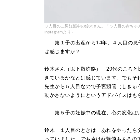
３人目の二男妊娠中の鈴木さん。「５人目の赤ちゃ
Instagramより）
――第１子の出産から14年、４人目の
は感じますか？
鈴木さん（以下敬称略） 20代のころと
きているかなとは感じています。でもそ
先生から５人目なので子宮頸管（しきゅ
動かさないようにというアドバイスはも
――第５子の妊娠中の現在、心の変化は
鈴木 １人目のときは「あれをやったら
っていました。でも今は経験値もあるの