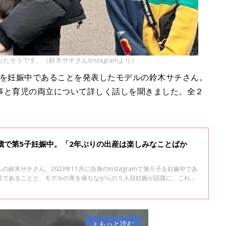
そうです。（鈴木サチさんInstagramより）
を妊娠中であることを発表したモデルの鈴木サチさん。
事と育児の両立について詳しく話しを聞きました。全２
歳で第5子妊娠中。「2年ぶりの出産は楽しみなことばか
鈴木サチさん。2023年11月に自身のInstagramで第５子を妊娠中であ
産であることと、モデルの美を保ちながらの５人目妊娠が話題に。これま
りつつ、これから誕生する５人目の赤ちゃんについて現在の心境をじっく
ューの1回目です。
もっと読む
arrow_forward_ios