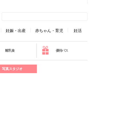
妊娠・出産
赤ちゃん・育児
妊活
離乳食
優待パス
写真スタジオ