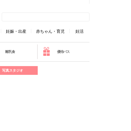
妊娠・出産
赤ちゃん・育児
妊活
離乳食
優待パス
写真スタジオ