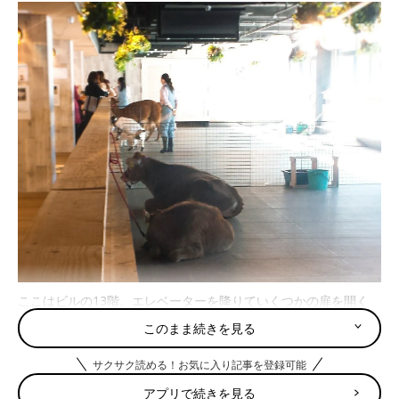
ここはビルの13階。エレベーターを降りていくつかの扉を開く
と、コンクリート打ちっぱなしのフロアの奥から歓声が聞こえて
このまま続きを見る
きます。出迎えてくれたのはアルパカ。こんなに至近距離で見た
のは初めてです。もちろん触ることもできて、頭の毛に触れてみ
サクサク読める！お気に入り記事を登録可能
ると、ふわふわ♪ 見学に訪れていた子連れのグループがうれし
アプリで続きを見る
そうに餌をあげていました。