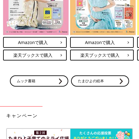
■関連記事
・
親子ツーショットも！上野動物園の赤ちゃんパンダ「シャンシ
ャン」に会いに行ってきました！
・
ベビーとおでかけ★賢いママはバッグの中身をジッパーバッグ
でスッキリ“見える化”！
・
子どもも釘づけ！全国から厳選『クラゲ』に会える水族館5選
Amazonで購入
Amazonで購入
楽天ブックスで購入
楽天ブックスで購入
ムック書籍
たまひよの絵本
キャンペーン