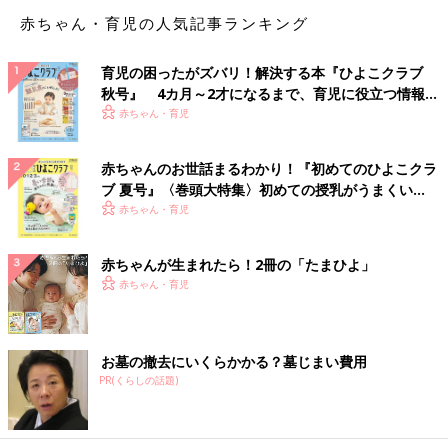
赤ちゃん・育児の人気記事ランキング
育児の困ったがズバリ！解決する本『ひよこクラブ
秋号』 4カ月～2才になるまで、育児に役立つ情報が
いっぱい！
赤ちゃん・育児
赤ちゃんのお世話まるわかり！『初めてのひよこクラ
ブ 夏号』〈巻頭大特集〉初めての授乳がうまくい
く！ おっぱい・ミルクの基本と夏のトラブル 解決テ
赤ちゃん・育児
ク
赤ちゃんが生まれたら！2冊の「たまひよ」
赤ちゃん・育児
お墓の撤去にいくらかかる？墓じまい費用
PR(くらしの話題)