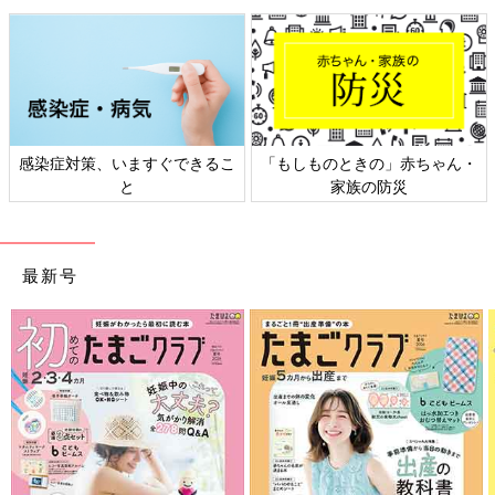
この「大手町牧場」は、総合人材サービス企業のパソナグループ
が運営している都市型牧場。地方創生と、酪農や農業を学ぶ場と
してオープンしたのだそうです。大都会のビルも管理の仕方によ
って動物たちは快適に生活をしています。動物と触れ合えたり、
酪農講座、食育体験などのワークショップを通じて、日本の酪農
を身近に感じる施設なのです。併設するカフェでは濃厚なソフト
クリームも味わえます。
感染症対策、いますぐできるこ
「もしものときの」赤ちゃん・
サイトから事前予約、もしくは受付にて申し込みで、一般の人も
と
家族の防災
もちろん入れます！
■
大手町牧場
最新号
所在地 東京都千代田区大手町2－6－2 JOB HUB SQURE 13
階
開設時間 平日12:00～18:00 土12:00～17:00（日祝は休館）
無料
※時間は変更になる場合があります。
https://www.pasonagroup.co.jp/otemachi_bokujo/
平日の昼間、お散歩がてら都心の動物に会いに行ってみてはいか
がですか？（撮影・文／たまひよONLINE編集部）