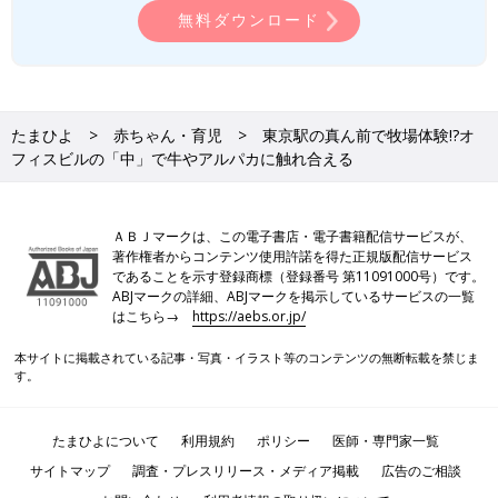
無料ダウンロード
たまひよ
赤ちゃん・育児
東京駅の真ん前で牧場体験!?オ
フィスビルの「中」で牛やアルパカに触れ合える
ＡＢＪマークは、この電子書店・電子書籍配信サービスが、
著作権者からコンテンツ使用許諾を得た正規版配信サービス
であることを示す登録商標（登録番号 第11091000号）です。
ABJマークの詳細、ABJマークを掲示しているサービスの一覧
はこちら→
https://aebs.or.jp/
本サイトに掲載されている記事・写真・イラスト等のコンテンツの無断転載を禁じま
す。
たまひよについて
利用規約
ポリシー
医師・専門家一覧
サイトマップ
調査・プレスリリース・メディア掲載
広告のご相談