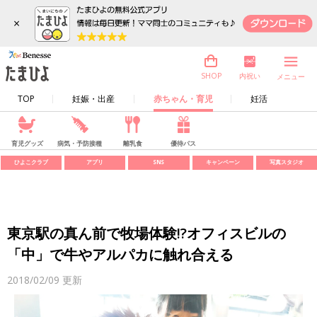
×
内祝い
SHOP
メニュー
TOP
妊娠・出産
赤ちゃん・育児
妊活
育児グッズ
病気・予防接種
離乳食
優待パス
ひよこクラブ
アプリ
SNS
キャンペーン
写真スタジオ
東京駅の真ん前で牧場体験!?オフィスビルの
「中」で牛やアルパカに触れ合える
2018/02/09
更新