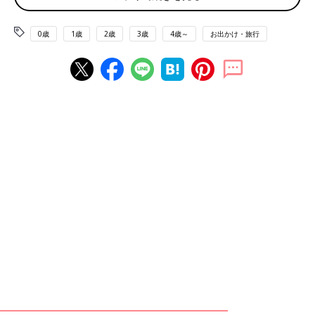
お姉さんが走るとミニブタも走る！
0歳
1歳
2歳
3歳
4歳～
お出かけ・旅行
「オフィスビルの中に動物と触れ合える牧場がある！？」と聞い
て行ってきました！
なんと【入館無料】で、ミニブタ、アルパカ、ミミズクも…！
見てください、このかわいいミニブタちゃん。ここビルの13階な
んです。
pic.twitter.com/vA7myqqKNs
— 【公式】たまひよ編集部 (@tamahiyo_editor)
2018年2月9日
飼育員のお姉さんとミニブタがじゃれあっていました。お姉さん
が動くとミニブタもしっぽを振り振りしながら移動。
大きな牛も！ジャージー種だそうです