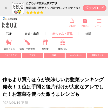
×
内祝い
SHOP
メニュー
TOP
妊娠・出産
赤ちゃん・育児
妊活
育児グッズ
病気・予防接種
離乳食
優待パス
ひよこクラブ
アプリ
SNS
キャンペーン
写真スタジオ
作るより買うほうが美味しいお惣菜ランキング
発表！１位は手間と後片付けが大変なアレでし
た！お惣菜を使った激うまレシピも
2024/09/19
更新