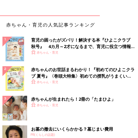
くないので、夫の分だけよく買います！」（あーと）
「メンチカツや天ぷらをよく買います。小さい子どもがいると揚
げ物調理は危ないので」（ミナミ）
赤ちゃん・育児の人気記事ランキング
「下の子の後追いが凄くて、揚げ物ができなくなり、買うことに
育児の困ったがズバリ！解決する本『ひよこクラブ
しましたが、美味しいので満足してます！」（かれまり）
秋号』 4カ月～2才になるまで、育児に役立つ情報が
いっぱい！
赤ちゃん・育児
あの炭火の香ばしさがたまらない！次点は「焼き
鳥」
赤ちゃんのお世話まるわかり！『初めてのひよこクラ
ブ 夏号』〈巻頭大特集〉初めての授乳がうまくい
く！ おっぱい・ミルクの基本と夏のトラブル 解決テ
赤ちゃん・育児
ク
赤ちゃんが生まれたら！2冊の「たまひよ」
赤ちゃん・育児
お墓の撤去にいくらかかる？墓じまい費用
PR(くらしの話題)