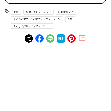
kuppa_rock/gettyimages
食事
料理・グルメ・レシピ
時短家事テク
「あなたがよく買うお惣菜はありますか？その理由と合わせて教
子どもとママ・パパのコミュニケーション
app
えてください」では、
ふたりにひとりが「揚げ物」とコメント
し
みんなの妊娠・子育てエピソード
ました。人気のお惣菜は以下のようになりました。
１位 コロッケ
２位 唐揚げ
３位 天ぷら
「コロッケ等の揚げ物は準備＆片付けまで、時間と手間がかかる
ので、絶対お惣菜に頼ります！おいしいし！」（えみか）
「家では作る手間も片付けの手間もかかるうえにコスパも悪い。
買った方が安くて美味しい」（こいもまま）
「コロッケです。家ではサクサクに揚げられないから」（しおり
パパ）
「夫の好物はアジフライですが、私はあまり好きではなく作りた