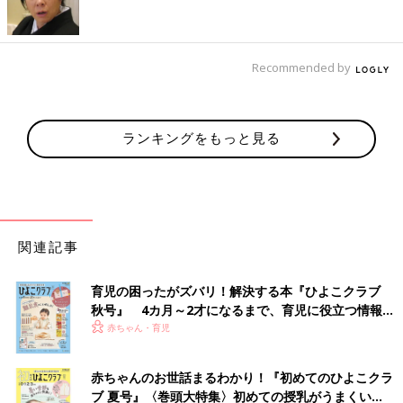
Recommended by
Kohei Shinohara/gettyimages
「焼き鳥のタレ味！炭火焼きの香ばしいタレの味が大好きです
が、自宅では再現できない。お惣菜ならでは味わいなので、よく
ランキングをもっと見る
買います！」（みっちゃん）
「焼き鳥です。炭火焼の風味は家では出せないし、珍しい部位と
かも買えるので」（はむ）
関連記事
他にも「冷凍餃子」「お寿司」「ポテトサラダ」などのお惣菜が
選ばれました。
育児の困ったがズバリ！解決する本『ひよこクラブ
秋号』 4カ月～2才になるまで、育児に役立つ情報が
働くママにとってお惣菜は心強い味方ですが、食事に加える際に
いっぱい！
赤ちゃん・育児
注意すべき点はあるのでしょうか？
管理栄養士のひろさんに伺いました。
赤ちゃんのお世話まるわかり！『初めてのひよこクラ
「大事なのは栄養バランス。食材を組み合わせるこ
ブ 夏号』〈巻頭大特集〉初めての授乳がうまくい