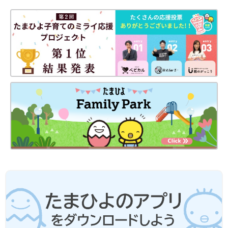
ない場合がごくまれにあります。この状態の液体がちょっとした
刺激で急激に沸騰を起こし、液体が激しく飛び散ることがありま
す。（=突沸現象）。やけどの原因になりますので、ご注意くだ
さい。
ひろ
PROFILE）
小さなころから食べることが大好きで管理栄養士の資格を取得。
妊娠中に野菜ソムリエの資格をとり、サンキュ！STYLEライタ
ー、Nadia artistなどプロの料理家として活躍中。約10万人が登
録するインスタグラムでは“今夜何を作ろう？”と、いうママのお
悩みに応えるシンプルな材料＆手順のレシピや、ホットケーキミ
ックス研究家として、家事の合間にささっと作れる本格スイーツ
レシピを紹介しています。プライベートでは姉妹の母。現在は克
服しているが、長女の食物アレルギー（小麦・卵・乳・大豆な
ど）があった経験をもちます。
五賀洋佳（ひろ） 管理栄養士のゆる痩せごはん hiro_recipe5