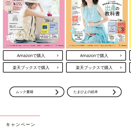
[材料]1人分
・ごはん…１杯分
・市販の焼き鳥…2～3本
Ａ卵…1個
Ａ本みりん…小さじ1
Ａ白だし…小さじ1/2
・小ねぎやマヨネーズなど…適量
Amazonで購入
Amazonで購入
[作り方]
楽天ブックスで購入
楽天ブックスで購入
①焼き鳥を温めて串からはずす。
②耐熱容器に卵と調味料Ａをしっかり混ぜてふんわりラップし、
600ｗで1分30秒～2分ほど加熱する(生っぽいところがなくなる
まで)。
ムック書籍
たまひよの絵本
③加熱した卵をふんわりほぐし、ごはんに焼き鳥とあわせて盛
り、好みで小ねぎやマヨネーズを添える。
焼き鳥のタレが少ない場合はめんつゆで和えると◎！
キャンペーン
※電子レンジで液体を加熱するとき、沸点に達していても沸騰し