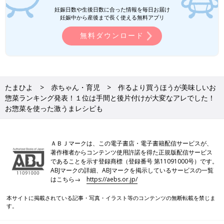
ひろ ホットケーキミックスのおやつ gk_hiroka
妊娠日数や生後日数に合った情報を毎日お届け
妊娠中から産後まで長く使える無料アプリ
管理栄養士の毎日おうちごはん
無料ダウンロード
取材・文／和兎 尊美、たまひよONLINE編集部
※文中のコメントは「たまひよ」アプリユーザーから集めた体験
談を再編集したものです。
※調査は2024年2月実施の「まいにちのたまひよ」アプリユーザ
たまひよ
赤ちゃん・育児
作るより買うほうが美味しいお
ーに実施ししたものです。（有効回答数116人）
惣菜ランキング発表！１位は手間と後片付けが大変なアレでした！
※記事の内容は2024年5月の情報で、現在と異なる場合がありま
お惣菜を使った激うまレシピも
す。
共働き夫婦のリアルボイス。平日夕ご飯
ＡＢＪマークは、この電子書店・電子書籍配信サービスが、
の時短アイデアを教えて！ 専門家おす
著作権者からコンテンツ使用許諾を得た正規版配信サービス
すめは「大量に作って数日食べる料理」
「たまひよ」アプリユーザーで共働きの夫婦に
であることを示す登録商標（登録番号 第11091000号）です。
「お夕飯作りの悩みや工夫していることがあっ
ABJマークの詳細、ABJマークを掲示しているサービスの一覧
たら教えてください」と、コメントを応募しま
はこちら→
https://aebs.or.jp/
した。お悩み１位は「献立が決まらない＆レパ
ートリーがない」、２位は「時短の工夫を知り
本サイトに掲載されている記事・写真・イラスト等のコンテンツの無断転載を禁じま
たい」でした。今回はママたちの時短料理のア
す。
イデアをご紹介。さらに料理家で食育アドバイ
ザーのほりえさちこさんに時短アイデアを伺い