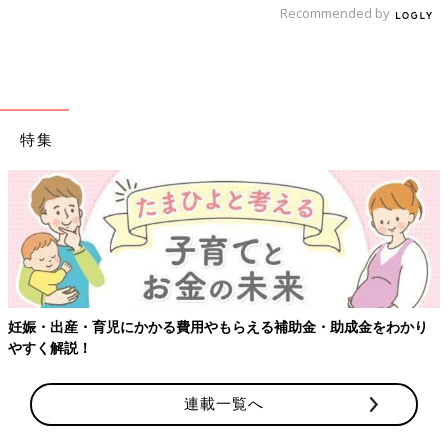
Recommended by
解」
①お皿にキッチンペーパーを敷き、揚げ物をのせます。
②ラップをかけずに電子レンジで加熱します。
一番簡単な温め方です。
ラップをかけると蒸気で蒸れてしまうの
特集
で無しが正解。さらにキッチンペーパーが余分な油を吸いとって
くれます。
さらに一工夫で、オーブントースターでカラッと仕上げる
①上記と同じように電子レンジ600wで30秒～1分加熱。
②オーブントースター、または魚焼きグリルで軽く焼く。
妊娠・出産・育児にかかる費用やもらえる補助金・助成金をわかり
やすく解説！
カラッとした揚げ物のおいしさが復活
し、電子レンジで加熱して
いるので、中までムラなく温めることができます。
オーブントースターで焼く際は、事前に庫内を温めてから、
くし
連載一覧へ
ゃくしゃにしたアルミホイルの上に乗せて焼くと、洗い物も減ら
せて余分な油が下におちるので
べちゃっとしにくくなります。