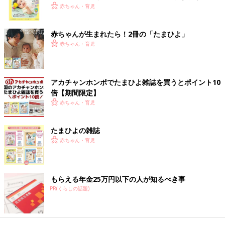
とを意識しましょう」と、ひろさん
く！ おっぱい・ミルクの基本と夏のトラブル 解決テ
赤ちゃん・育児
ク
「市販のお惣菜に罪悪感をもつ方もいるかもしれませんが、
大事
赤ちゃんが生まれたら！2冊の「たまひよ」
なのは栄養バランス
です。焼き魚や煮物、具だくさんのサラダな
赤ちゃん・育児
ど様々な食材を組み合わせることを意識しましょう。
揚げ物料理は身体のことを考えると、新鮮な油を使用した揚げた
アカチャンホンポでたまひよ雑誌を買うとポイント10
てをいただくのが1番ですが、家庭で揚げるのはやはり手間も時
倍【期間限定】
間もかかって大変です。時間が経った揚げ物は油が酸化してしま
赤ちゃん・育児
い、消化しにくく胃がもたれの要因になることもある<ので、揚
げ物は週３日以内にし、食べる量や栄養バランスを考えながら楽
たまひよの雑誌
しみましょう」（管理栄養士 ひろさん）
赤ちゃん・育児
揚げ物は電子レンジで温めるとシナッとなるし、オーブントース
ターで温めると表面が硬くなりがち。
そこで管理栄養士のひろさんに、揚げ物を自宅でカリっと温める
もらえる年金25万円以下の人が知るべき事
コツと、お惣菜の焼き鳥を使った栄養満点アレンジレシピを教え
PR(くらしの話題)
てもらいました。
「一番簡単な温め方の電子レンジでは、ラップなしが正