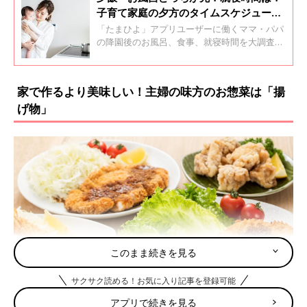
子育て家庭の夕方のタイムスケジュール
大調査！５人の子をもつ母の神タイムス
「たまひよ」アプリユーザーに働くママ・パパ
ケジュールも大公開
の降園後のお風呂、食事、就寝時間を大調査！
慌ただしい日常が見えてきました。そこで５人
のママであり、14年にわたって19時夕飯、21時
就寝を死守しているという、収納スタイリスト
家で作るより美味しい！主婦の味方のお惣菜は「揚
®の吉川永里子さんのタイムスケジュールを公
げ物」
開。コツなどを聞きました。
このまま続きを見る
サクサク読める！お気に入り記事を登録可能
アプリで続きを見る