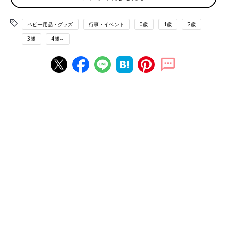
Q あなたは、あなたの子供に気づかれないようにおもちゃを捨
ベビー用品・グッズ
行事・イベント
0歳
1歳
2歳
てたことがありますか？
3歳
4歳～
捨てたことがある→84.4%
Q あなたの子供が遊ばなくなったおもちゃについて、あなたが
普段一番とっている行動は何ですか？
理想→リユース・リサイクル→64.8％
現実→捨てる・保管する→76.3％
（調査期間 2018年1月5日～7日 n＝1,038名）
おもちゃのお片づけには満足していないが、手放すことを教える
のは難しい…、
理想はリユース・リサイクルだけど現実的には捨てるか保管しっ
ぱなし、もしくは子どもに気づかれないように捨てる…。
ママ達の複雑な気持ちや行動が浮き彫りになってきました。
こちらもおすすめ→
子どもが自分で片づける！【イケア・ニト