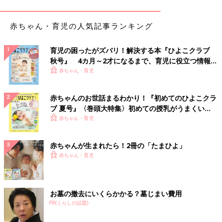
リ・100均】達人のおもちゃ収納術
赤ちゃん・育児の人気記事ランキング
ものを大切にする心をはぐくむ、環境省との共同プ
ログラム
育児の困ったがズバリ！解決する本『ひよこクラブ
秋号』 4カ月～2才になるまで、育児に役立つ情報が
いっぱい！
赤ちゃん・育児
赤ちゃんのお世話まるわかり！『初めてのひよこクラ
ブ 夏号』〈巻頭大特集〉初めての授乳がうまくい
く！ おっぱい・ミルクの基本と夏のトラブル 解決テ
赤ちゃん・育児
ク
赤ちゃんが生まれたら！2冊の「たまひよ」
赤ちゃん・育児
お墓の撤去にいくらかかる？墓じまい費用
PR(くらしの話題)