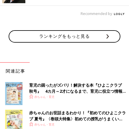
マクドナルド発「ハッピーりぼーん」プロジェクトとは、マクド
ナルドが持続可能な社会の実現に貢献できる活動として実施す
Recommended by
る、環境省との共同プログラム。プラスチックのおもちゃを対象
にしたリサイクルでは、国内最大級の規模だとか！ 子どもたち
の進級・進学を目の前にしたこの時期は、おうちで模様替えをし
ランキングをもっと見る
たり、お片づけをしたり、おもちゃと向き合う時期でもあるは
ず。遊ばなくなったおもちゃと上手にお別れして、リサイクルに
参加することで、ものを大切にする心や環境への意識を醸成する
機会になることを目的としています。
全国2900店のマクドナルドの赤いボックスに入れて
関連記事
お別れ
育児の困ったがズバリ！解決する本『ひよこクラブ
秋号』 4カ月～2才になるまで、育児に役立つ情報が
いっぱい！
赤ちゃん・育児
赤ちゃんのお世話まるわかり！『初めてのひよこクラ
ブ 夏号』〈巻頭大特集〉初めての授乳がうまくい
く！ おっぱい・ミルクの基本と夏のトラブル 解決テ
赤ちゃん・育児