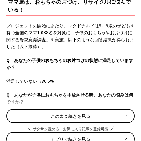
ママ達は、おもちゃの片づけ、リサイクルに悩んで
いる！
プロジェクトの開始にあたり、マクドナルドは3～9歳の子どもを
持つ全国のママ1,038名を対象に「子供のおもちゃやお片づけに
関する母親意識調査」を実施。以下のような回答結果が得られま
した（以下抜粋）。
Q あなたの子供のおもちゃのお片づけの状態に満足しています
か？
満足していない→80.6%
Q あなたが子供におもちゃを手放させる時、あなたの悩みは何
ですか？
１位 モノを手放すこととモノを大切にすることを同時に教える
このまま続きを見る
のが難しい
サクサク読める！お気に入り記事を登録可能
２位 おもちゃを手放したくない子どもの気持ちもわかってしま
う
アプリで続きを見る