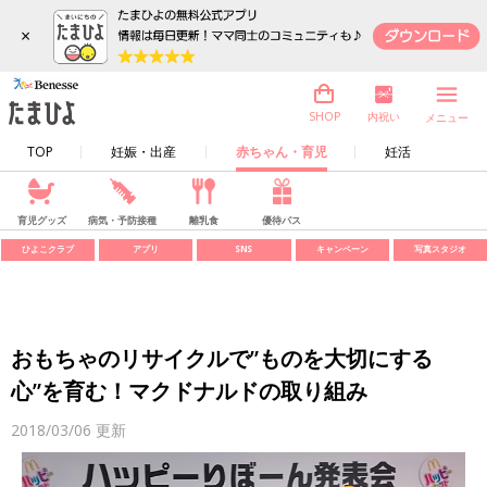
×
内祝い
SHOP
メニュー
TOP
妊娠・出産
赤ちゃん・育児
妊活
育児グッズ
病気・予防接種
離乳食
優待パス
ひよこクラブ
アプリ
SNS
キャンペーン
写真スタジオ
おもちゃのリサイクルで”ものを大切にする
心”を育む！マクドナルドの取り組み
2018/03/06
更新