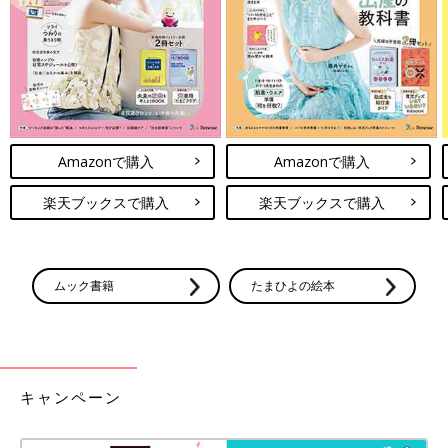
しいですね。（文・中島博子）
関連記事：
だいすけお兄さんが初告白！『おかあさんといっし
ょ』爆笑エピソード
Amazonで購入
Amazonで購入
楽天ブックスで購入
楽天ブックスで購入
ムック書籍
たまひよの絵本
キャンペーン