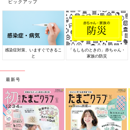
ピックアップ
感染症対策、いますぐできるこ
「もしものときの」赤ちゃん・
と
家族の防災
回収されたおもちゃは、店舗で使われているトレイとして生まれ
変わるのだそう。こうして、目に見える形でリサイクルされると
子どもにも説明しやすいですね。新しい節目を迎えるこれからの
最新号
シーズン、簡単にできるリサイクルから始めてみませんか？
▼「ハッピーりぼーん」キャンペーンサイトは
コチラ
発表会会場では、「ハッピーりぼーん」のCMに出演している大
人気の横山だいすけお兄さんも登場。元気な子どもたちがそれぞ
れ遊んだハッピーセットをボックスに入れて、上手におもちゃと
さようならをしていました。子どものエコ教育の一歩になれば嬉