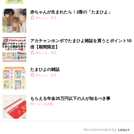
ク
赤ちゃんが生まれたら！2冊の「たまひよ」
赤ちゃん・育児
アカチャンホンポでたまひよ雑誌を買うとポイント10
倍【期間限定】
赤ちゃん・育児
たまひよの雑誌
赤ちゃん・育児
もらえる年金25万円以下の人が知るべき事
PR(くらしの話題)
開催期間は2018年2月23日（金）～5月6日（日）まで。全国のマ
Recommended by
クドナルド（一部実施していない店舗あり）に設置された、赤い