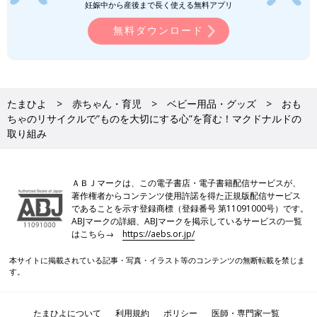
妊娠中から産後まで長く使える無料アプリ
無料ダウンロード
たまひよ
赤ちゃん・育児
ベビー用品・グッズ
おも
ちゃのリサイクルで”ものを大切にする心”を育む！マクドナルドの
取り組み
ＡＢＪマークは、この電子書店・電子書籍配信サービスが、
著作権者からコンテンツ使用許諾を得た正規版配信サービス
であることを示す登録商標（登録番号 第11091000号）です。
ABJマークの詳細、ABJマークを掲示しているサービスの一覧
はこちら→
https://aebs.or.jp/
本サイトに掲載されている記事・写真・イラスト等のコンテンツの無断転載を禁じま
す。
たまひよについて
利用規約
ポリシー
医師・専門家一覧