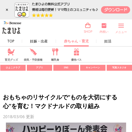
×
内祝い
SHOP
メニュー
TOP
妊娠・出産
赤ちゃん・育児
妊活
育児グッズ
病気・予防接種
離乳食
優待パス
ひよこクラブ
アプリ
SNS
キャンペーン
写真スタジオ
おもちゃのリサイクルで”ものを大切にする
心”を育む！マクドナルドの取り組み
2018/03/06
更新