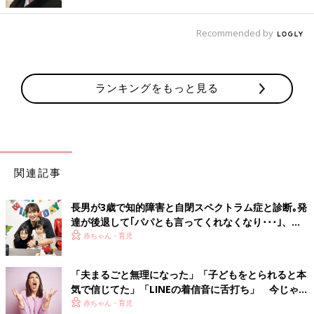
マクドナルド発「ハッピーりぼーん」プロジェクトとは、マクド
ナルドが持続可能な社会の実現に貢献できる活動として実施す
Recommended by
る、環境省との共同プログラム。プラスチックのおもちゃを対象
にしたリサイクルでは、国内最大級の規模だとか！ 子どもたち
の進級・進学を目の前にしたこの時期は、おうちで模様替えをし
ランキングをもっと見る
たり、お片づけをしたり、おもちゃと向き合う時期でもあるは
ず。遊ばなくなったおもちゃと上手にお別れして、リサイクルに
参加することで、ものを大切にする心や環境への意識を醸成する
機会になることを目的としています。
全国2900店のマクドナルドの赤いボックスに入れて
関連記事
お別れ
長男が3歳で知的障害と自閉スペクトラム症と診断｡発
達が後退して｢パパとも言ってくれなくなり･･･｣、元
プロバスケ選手･岡田優介
赤ちゃん・育児
「夫まるごと無理になった」「子どもをとられると本
気で信じてた」「LINEの着信音に舌打ち」 今じゃ笑
い話。敵対心＆警戒心むき出しだった産後のガルガル
赤ちゃん・育児