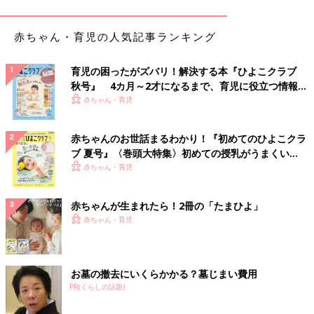
リ・100均】達人のおもちゃ収納術
赤ちゃん・育児の人気記事ランキング
ものを大切にする心をはぐくむ、環境省との共同プ
ログラム
育児の困ったがズバリ！解決する本『ひよこクラブ
秋号』 4カ月～2才になるまで、育児に役立つ情報が
いっぱい！
赤ちゃん・育児
赤ちゃんのお世話まるわかり！『初めてのひよこクラ
ブ 夏号』〈巻頭大特集〉初めての授乳がうまくい
く！ おっぱい・ミルクの基本と夏のトラブル 解決テ
赤ちゃん・育児
ク
赤ちゃんが生まれたら！2冊の「たまひよ」
赤ちゃん・育児
お墓の撤去にいくらかかる？墓じまい費用
PR(くらしの話題)