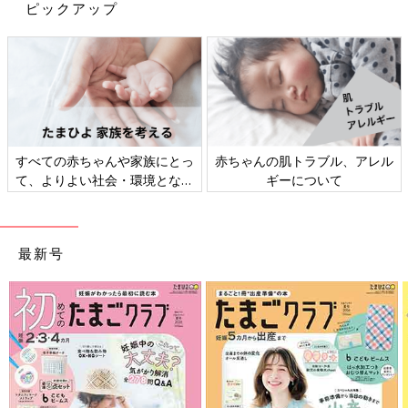
ピックアップ
赤ちゃんや家族にとっ
赤ちゃんの肌トラブル、アレル
妊娠・育児
よい社会・環境となる
ギーについて
事」
ざしてさまざまな課題
回収されたおもちゃは、店舗で使われているトレイとして生まれ
し、発信していきます
変わるのだそう。こうして、目に見える形でリサイクルされると
子どもにも説明しやすいですね。新しい節目を迎えるこれからの
最新号
シーズン、簡単にできるリサイクルから始めてみませんか？
▼「ハッピーりぼーん」キャンペーンサイトは
コチラ
発表会会場では、「ハッピーりぼーん」のCMに出演している大
人気の横山だいすけお兄さんも登場。元気な子どもたちがそれぞ
れ遊んだハッピーセットをボックスに入れて、上手におもちゃと
さようならをしていました。子どものエコ教育の一歩になれば嬉