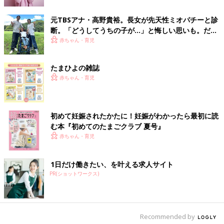
期エピソード。専門家に聞く
元TBSアナ・高野貴裕。長女が先天性ミオパチーと診
断。「どうしてうちの子が…」と悔しい思いも。だか
らこそ、娘との時間を全力で楽しみたい
赤ちゃん・育児
たまひよの雑誌
赤ちゃん・育児
初めて妊娠されたかたに！妊娠がわかったら最初に読
む本『初めてのたまごクラブ 夏号』
赤ちゃん・育児
1日だけ働きたい、を叶える求人サイト
PR(ショットワークス)
開催期間は2018年2月23日（金）～5月6日（日）まで。全国のマ
Recommended by
クドナルド（一部実施していない店舗あり）に設置された、赤い