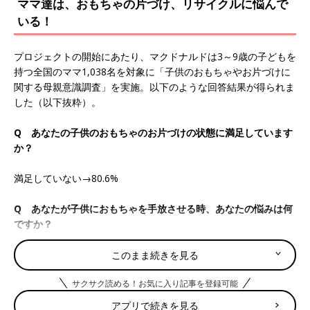
ママ達は、おもちゃの片づけ、リサイクルに悩んで
いる！
プロジェクトの開始にあたり、マクドナルドは3～9歳の子どもを
持つ全国のママ1,038名を対象に「子供のおもちゃやお片づけに
関する母親意識調査」を実施。以下のような回答結果が得られま
した（以下抜粋）。
Q あなたの子供のおもちゃのお片づけの状態に満足しています
か？
満足していない→80.6%
Q あなたが子供におもちゃを手放させる時、あなたの悩みは何
ですか？
１位 モノを手放すこととモノを大切にすることを同時に教える
このまま続きを見る
のが難しい
サクサク読める！お気に入り記事を登録可能
２位 おもちゃを手放したくない子どもの気持ちもわかってしま
う
アプリで続きを見る