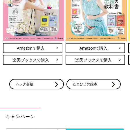
しいですね。（文・中島博子）
関連記事：
だいすけお兄さんが初告白！『おかあさんといっし
ょ』爆笑エピソード
Amazonで購入
Amazonで購入
楽天ブックスで購入
楽天ブックスで購入
ムック書籍
たまひよの絵本
キャンペーン