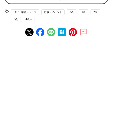
Q あなたは、あなたの子供に気づかれないようにおもちゃを捨
ベビー用品・グッズ
行事・イベント
0歳
1歳
2歳
てたことがありますか？
3歳
4歳～
捨てたことがある→84.4%
Q あなたの子供が遊ばなくなったおもちゃについて、あなたが
普段一番とっている行動は何ですか？
理想→リユース・リサイクル→64.8％
現実→捨てる・保管する→76.3％
（調査期間 2018年1月5日～7日 n＝1,038名）
おもちゃのお片づけには満足していないが、手放すことを教える
のは難しい…、
理想はリユース・リサイクルだけど現実的には捨てるか保管しっ
ぱなし、もしくは子どもに気づかれないように捨てる…。
ママ達の複雑な気持ちや行動が浮き彫りになってきました。
こちらもおすすめ→
子どもが自分で片づける！【イケア・ニト