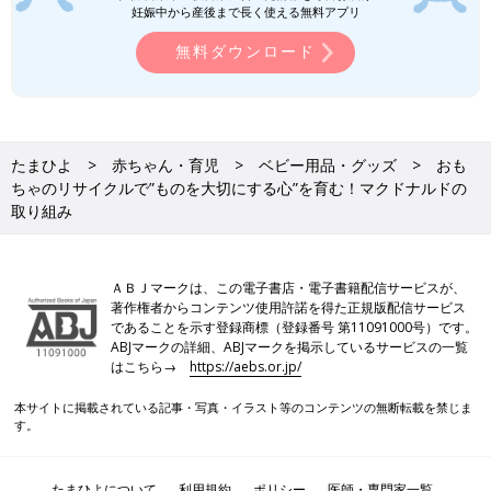
妊娠中から産後まで長く使える無料アプリ
無料ダウンロード
たまひよ
赤ちゃん・育児
ベビー用品・グッズ
おも
ちゃのリサイクルで”ものを大切にする心”を育む！マクドナルドの
取り組み
ＡＢＪマークは、この電子書店・電子書籍配信サービスが、
著作権者からコンテンツ使用許諾を得た正規版配信サービス
であることを示す登録商標（登録番号 第11091000号）です。
ABJマークの詳細、ABJマークを掲示しているサービスの一覧
はこちら→
https://aebs.or.jp/
本サイトに掲載されている記事・写真・イラスト等のコンテンツの無断転載を禁じま
す。
たまひよについて
利用規約
ポリシー
医師・専門家一覧