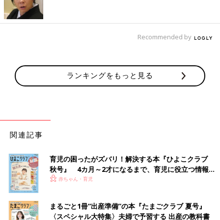
が大切です。赤ちゃんが扇風機を触ろうとしてベビーカーが転倒
しないよう、使用時は目を離さないようにしましょう。
Recommended by
Qベランダなどのプール遊びで気をつけることは？
【黒澤先生より】
ランキングをもっと見る
プールの水遊びでは、気づかないうちに脱水症状になってしまう
ことも。日ざしが強く気温が高い真昼の時間帯は避け、本人の体
調に注意しながら、水分補給をする、短い時間で切り上げるなど
の工夫をしましょう。
Q赤ちゃんにも日焼け止めを塗ったり、UVカットの上着を
関連記事
着せたりしたほうがいいの？
育児の困ったがズバリ！解決する本『ひよこクラブ
【黒澤先生より】
秋号』 4カ月～2才になるまで、育児に役立つ情報が
日焼け止めやUVカットの衣類は紫外線を防いで日焼けを予防す
いっぱい！
赤ちゃん・育児
るためのもので、熱中症対策にはなりません。スキンケアとして
は大切なので、外出時は日焼け対策をするといいでしょう。
まるごと1冊“出産準備”の本『たまごクラブ 夏号』
〈スペシャル大特集〉夫婦で予習する 出産の教科書