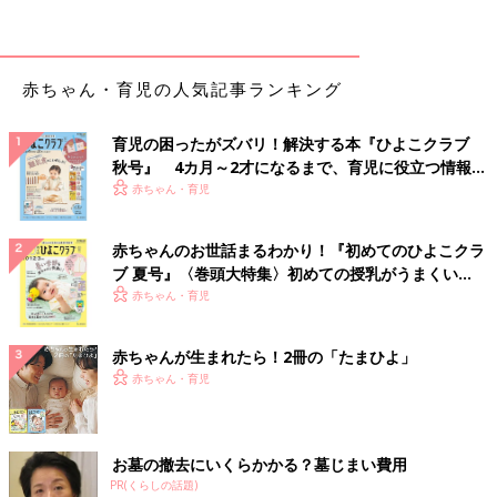
黒澤先生に、ママたちが気になる熱中症についての質問に答えて
もらいました。
赤ちゃん・育児の人気記事ランキング
Q室内でも熱中症になるの？
育児の困ったがズバリ！解決する本『ひよこクラブ
【黒澤先生より】
秋号』 4カ月～2才になるまで、育児に役立つ情報が
急激に気温や湿度が上がる時期には、体が暑さに慣れていないと
いっぱい！
赤ちゃん・育児
室内でも熱中症になるケースがあります。以下のことに気をつけ
ましょう。
・赤ちゃんを日当たりのいい窓際に寝かせっぱなしにしない
赤ちゃんのお世話まるわかり！『初めてのひよこクラ
・エアコンを活用して、室温を24〜28度くらいに保つ
ブ 夏号』〈巻頭大特集〉初めての授乳がうまくい
・ときどき換気を行い空気を循環させて、気温・湿度を下げる
く！ おっぱい・ミルクの基本と夏のトラブル 解決テ
赤ちゃん・育児
・赤ちゃんの服の枚数は大人より少なく
ク
赤ちゃんが生まれたら！2冊の「たまひよ」
Qベビーカーや抱っこひもにつける携帯扇風機は熱中症対
赤ちゃん・育児
策になるの？
【黒澤先生より】
お墓の撤去にいくらかかる？墓じまい費用
空気の流れができるので悪くないと思います。ただ、赤ちゃんが
PR(くらしの話題)
けがをしないようにきちんと安全対策がとられたものを選ぶこと