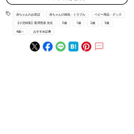
生に教えてもらいました。
で伝えられないため、ママやパパが気をつけてあげることが必要
です。
赤ちゃんのお世話
赤ちゃんの病気・トラブル
ベビー用品・グッズ
【小児科医】黒澤照喜 先生
0歳
1歳
2歳
3歳
「熱中症を予防するには、まず暑い時間帯の外出を避ける、こま
めに水分補給をする、風通しがいい服装にする、エアコンで室温
4歳～
おすすめ記事
を24〜28度くらいに保つ、外出時はこまめに休憩を取る、など
に気をつけましょう」（黒澤先生）
また、熱中症が起こりやすい状況を知り、避けることも大切で
す。
「とくに注意したいのは、車内に子どもだけ置き去りにするこ
と。エンジンをかけてエアコンを入れていても、車内は熱中症を
引き起こしやすい状態に。日中だけでなく、夜間も同じです。
そして、日中に屋外で長時間ベビーカーに乗せることも熱中症の
危険が。ベビーカーの赤ちゃんは地面から近いため照り返しの熱
を受けやすくなります。こまめに赤ちゃんの様子に気を配りまし
ょう」（黒澤先生）
教えて！熱中症対策の気になるあれこれQ&A