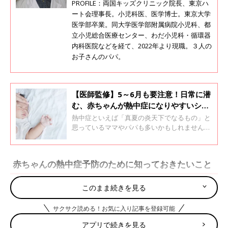
PROFILE：両国キッズクリニック院長、東京ハ
ート会理事長。小児科医、医学博士。東京大学
医学部卒業。同大学医学部附属病院小児科、都
立小児総合医療センター、わだ小児科・循環器
内科医院などを経て、2022年より現職。３人の
お子さんのパパ。
【医師監修】5～6月も要注意！日常に潜
む、赤ちゃんが熱中症になりやすいシー
ンとは
熱中症といえば「真夏の炎天下でなるもの」と
思っているママやパパも多いかもしれません
が、体が暑さに慣れる前の、気温が急に上がり
始める5～６月から注意が必要です。しかも、
屋内であっても熱中症のキケンが潜んでいるこ
赤ちゃんの熱中症予防のために知っておきたいこと
とがあります。また、体温調節機能や発汗機能
が未発達な赤ちゃんは、熱が体にこもりやす
く、熱中症になりやすいともいわれます。そこ
このまま続きを見る
熱中症とは、体内に熱がこもり、体温が急激に上昇して引き起こ
で、屋内であっても赤ちゃんが熱中症になりや
される症状のことです。赤ちゃんの場合、主な症状は機嫌が悪く
すいシーンをチェック。赤ちゃんを熱中症にさ
サクサク読める！お気に入り記事を登録可能
なる、顔色が悪くなる、脱水症状や意識障害、ショック状態など
せないためにはどうしたらいいのかを、帝京大
で、最悪の場合、命を落とすことも。赤ちゃんは体の不調を言葉
学医学部附属溝口病院の小児科医・黒澤照喜先
アプリで続きを見る