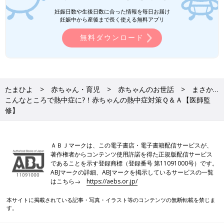
妊娠日数や生後日数に合った情報を毎日お届け
妊娠中から産後まで長く使える無料アプリ
無料ダウンロード
たまひよ
赤ちゃん・育児
赤ちゃんのお世話
まさか…
こんなところで熱中症に?！赤ちゃんの熱中症対策Ｑ＆Ａ【医師監
修】
ＡＢＪマークは、この電子書店・電子書籍配信サービスが、
著作権者からコンテンツ使用許諾を得た正規版配信サービス
であることを示す登録商標（登録番号 第11091000号）です。
ABJマークの詳細、ABJマークを掲示しているサービスの一覧
はこちら→
https://aebs.or.jp/
本サイトに掲載されている記事・写真・イラスト等のコンテンツの無断転載を禁じま
す。