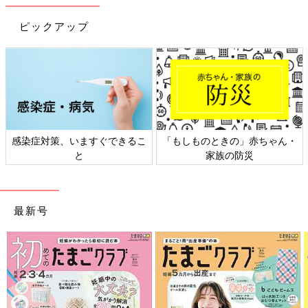
楽天ブックスで購入する（送料無料）
ピックアップ
熱中症対策の赤ちゃん用グッズもありますが、過信するのは禁
物。屋外でも屋内でも、暑さで赤ちゃんの体に負担がからないよ
うにママやパパが十分注意してあげましょう。
参考／『中期のひよこクラブ』2024年夏号「どうする？赤ちゃ
んの日焼け・熱中症対策」
感染症対策、いますぐできるこ
「もしものときの」赤ちゃん・
●記事の内容は2024年6月の情報で、現在と異なる場合がありま
と
家族の防災
す。
『中期のひよこクラブ』2024年夏号には、「どうする？赤ちゃ
最新号
んの日焼け・熱中症対策」特集があります。
お話・監修／黒澤照喜先生