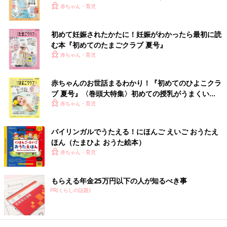
Qお出かけの時ベビーカーに取り付ける保冷マットは使っ
赤ちゃん・育児
たほうがいいの？
初めて妊娠されたかたに！妊娠がわかったら最初に読
【黒澤先生より】
む本『初めてのたまごクラブ 夏号』
保冷剤やベビーカーに敷くタイプの保冷マットなどは、熱を取っ
赤ちゃん・育児
てくれるため、熱中症対策には有効です。ただし、だからといっ
て暑い日にベビーカーに長時間乗せっぱなしにするのはNG。ま
た、冷えすぎることもあるので、顔色や体の震えがないか気をつ
赤ちゃんのお世話まるわかり！『初めてのひよこクラ
ブ 夏号』〈巻頭大特集〉初めての授乳がうまくい
けましょう。このほか、おでこに貼るような冷却ジェルシートは
く！ おっぱい・ミルクの基本と夏のトラブル 解決テ
赤ちゃん・育児
メントールでスッとした感覚じがするだけで実際に熱は奪われな
ク
いため、熱中症対策にはなりません。
バイリンガルでうたえる！にほんご えいご おうたえ
【小児科医監修】重症化すると死に至る
ほん（たまひよ おうた絵本）
ケースも！子どもの「熱中症」
赤ちゃん・育児
今回のテーマは、大人も子どもも気になる「熱
中症」の対策について。1才と3才のお子さんを
もらえる年金25万円以下の人が知るべき事
子育て中の小児科医・泰道麗菜先生が、日々の
診療の中で、ママ・パパたちに伝えたいさまざ
PR(くらしの話題)
まな情報を発信。近年は猛暑日の増加に伴い、
最新号はこちら！
熱中症になる人の増加が大きな問題となってい
ます。