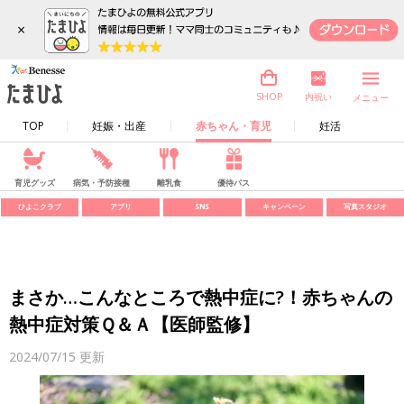
×
内祝い
SHOP
メニュー
TOP
妊娠・出産
赤ちゃん・育児
妊活
育児グッズ
病気・予防接種
離乳食
優待パス
ひよこクラブ
アプリ
SNS
キャンペーン
写真スタジオ
まさか…こんなところで熱中症に?！赤ちゃんの
熱中症対策Ｑ＆Ａ【医師監修】
2024/07/15
更新