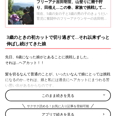
フリーアナ吉田明世、山登りに潮干狩
り、田植え…この春、家族で挑戦してよ
かったことBEST３！
現在、5歳の女の子と3歳の男の子のきょうだい
育児に奮闘中のフリーアナウンサーの吉田明世
さん。新年度の始まりとともに、新しいことに
チャレンジした経験について聞きました。育児
エッセイ第49回です。
3歳のときの初カットで切り過ぎて…それ以来ずっと
伸ばし続けてきた娘
先日、6歳になった娘がとあることに挑戦しました。
それは…ヘアカット！！
髪を切るなんて普通のことが、いったいなんで娘にとっては挑戦
になるのか…それは、娘と私には過去にヘアカットにまつわる苦
い思い出があるからなのです。
このまま続きを見る
娘が人生初めてのヘアカットに挑戦したのは3歳になる直前の春
のことでした。私がいつもお世話になっている美容師さんにお願
サクサク読める！お気に入り記事を登録可能
いし、それまで伸ばし放題だった後ろ髪をきれいにそろえてもら
ったのです。
アプリで続きを見る