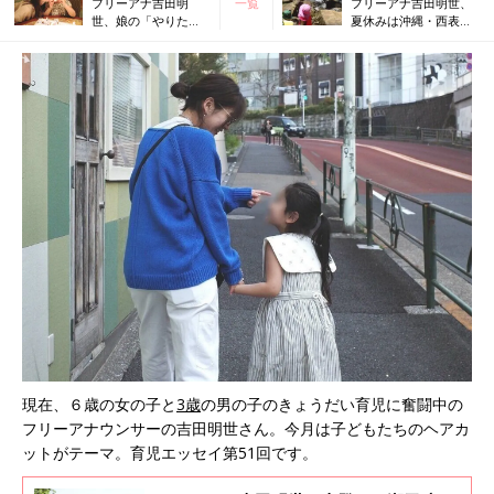
フリーアナ吉田明
一覧
フリーアナ吉田明世、
世、娘の「やりた
夏休みは沖縄・西表島
い」気持ちを大切に
へ。一生できなかった
と考え…わが家の
かもしれない体験をさ
「おみそ汁づくり」
せてくれた子どもたち
大作戦！
に感謝！
現在、６歳の女の子と
3歳
の男の子のきょうだい育児に奮闘中の
フリーアナウンサーの吉田明世さん。今月は子どもたちのヘアカ
ットがテーマ。育児エッセイ第51回です。