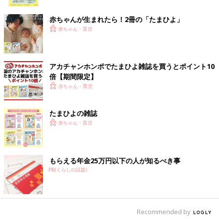
ク
い」気持ちを大切に
へ。一生できなかった
と考え…わが家の
かもしれない体験をさ
赤ちゃんが生まれたら！2冊の「たまひよ」
「おみそ汁づくり」
せてくれた子どもたち
大作戦！
に感謝！
赤ちゃん・育児
アカチャンホンポでたまひよ雑誌を買うとポイント10
倍【期間限定】
赤ちゃん・育児
たまひよの雑誌
赤ちゃん・育児
もらえる年金25万円以下の人が知るべき事
PR(くらしの話題)
Recommended by