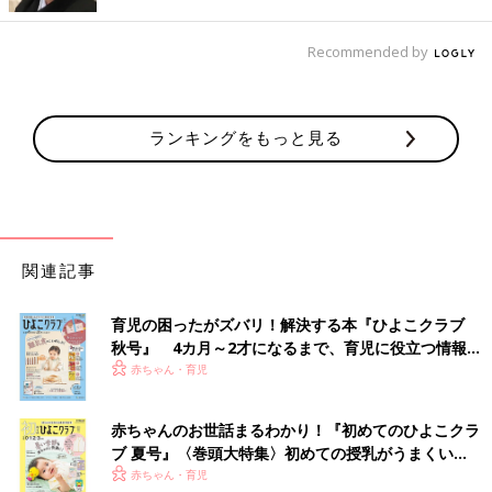
プロに頼もうと心に決めた瞬間でした。
Recommended by
文・写真／吉田明世 構成／たまひよONLINE編集部
●記事の内容は2024年７月の情報で、現在と異なる場合がありま
す。
ランキングをもっと見る
吉田明世さん（よしだあきよ）
PROFILE
1988年生まれ。2018年5月に女の子を、2020年12月に男の子を
関連記事
出産した。TBSのアナウンサーを経て、19年にフリーとなり、東
京FM「ONE MORNING」（月～金6時～9時）「THE
TRAD」（月・火15時～16時55分）レギュラー。ほかにTV、イ
育児の困ったがズバリ！解決する本『ひよこクラブ
秋号』 4カ月～2才になるまで、育児に役立つ情報が
ベント、コラム連載など幅広く活躍中。保育士資格のほか、絵本
いっぱい！
赤ちゃん・育児
専門士の資格も取得。2022年、初の絵本「はやくちよこれい
と」（インプレス）を出版。
赤ちゃんのお世話まるわかり！『初めてのひよこクラ
ブ 夏号』〈巻頭大特集〉初めての授乳がうまくい
前の話
次の話
フリーアナ吉田明
一覧
フリーアナ吉田明世、
く！ おっぱい・ミルクの基本と夏のトラブル 解決テ
赤ちゃん・育児
世、娘の「やりた
夏休みは沖縄・西表島