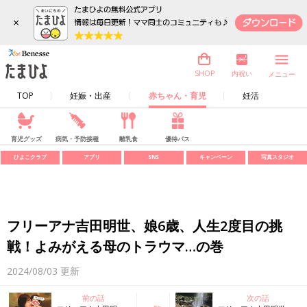
×
内祝い
SHOP
メニュー
TOP
妊娠・出産
赤ちゃん・育児
妊活
育児グッズ
病気・予防接種
離乳食
優待パス
ひよこクラブ
アプリ
SNS
キャンペーン
写真スタジオ
フリーアナ吉田明世、娘6歳、人生2度目の挑
戦！よみがえる母のトラウマ…の巻
2024/08/03
更新
前の話
次の話