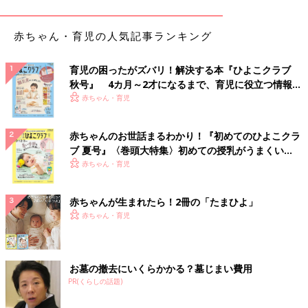
ム！いや、彼女も髪長いけども！笑)
赤ちゃん・育児の人気記事ランキング
ヘアカット当日になってから、やっぱりやめる、と言い出すので
はないかとドキドキしていましたが、娘の意思が変わることはな
育児の困ったがズバリ！解決する本『ひよこクラブ
く10センチほどのカットに成功したのでありました。やっぱり毛
秋号』 4カ月～2才になるまで、育児に役立つ情報が
先が切りそろっていたほうがなんだかきちんとしてる感が出るの
いっぱい！
赤ちゃん・育児
は大人も子どもも一緒なんですね。「本当はもっと切ってもいい
なって思っちゃった」という娘。一度切るとどんどん切りたくな
るというのもまた、大人も子どもも一緒なんですね。(とくにシ
赤ちゃんのお世話まるわかり！『初めてのひよこクラ
ブ 夏号』〈巻頭大特集〉初めての授乳がうまくい
ョートにしたときってそうなりませんか？)
く！ おっぱい・ミルクの基本と夏のトラブル 解決テ
赤ちゃん・育児
何はともあれ、娘にとっての2度目のヘアカット。今回は傷つけ
ク
ることなく終えられてなんだかホッとした母なのでありました。
赤ちゃんが生まれたら！2冊の「たまひよ」
ちなみに息子はというと…今年の冬、母による浴室でのデタラメ
赤ちゃん・育児
ヘアカットでとんでもない髪型に失敗され、結果父にバリカンで
丸坊主にされたことを白状しておきます。(言い訳みたいになっ
てしまいますが、ヘアカットする前も、丸坊主にする前も、息子
お墓の撤去にいくらかかる？墓じまい費用
にお尋ねして許可を得ております！)
PR(くらしの話題)
息子はみんなに頭をなでてもらえることがうれしかったみたいで
気に入ってくれたのが救いでしたが、今後子どものヘアカットは