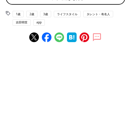
初めはちょっとだけのつもりだったのですが、生え方の関係でま
あまあ短くなる展開になってしまったというのも大きな原因だっ
1歳
2歳
3歳
ライフスタイル
タレント・有名人
たのでしょう。切った直後はとくに変わった様子はなかったので
吉田明世
app
すが、翌日になってから「髪の毛本当は長いほうがよかった
の…」とシクシク涙を流し始めた娘。よく話を聞いてみると、ど
うやら髪の長いプリンセス“ラプンツェル”をめざしていたという
ことが判明したのです。そんな娘の思いを知らずに髪を切ってし
まったことに母、猛省。
そこからの3年間は“ラプンツェル”になるべく、おふろに入るた
び「今どのくらい？」「いま腰ぐらい！伸びてるよ！」という会
話を繰り広げながら、前髪すらもカットせず伸ばし続けてきたの
です。
3年の月日を経て、いよいよ2回目のヘアカットに挑
戦
そうして娘も娘の髪も成長し、おふろでも“ラプンツェル”の名前
が出てこなくなってきたタイミングで勇気を出して「そろそろヘ
アカットしてみてはどうか？」と提案したところ、まさかのOK
の返答をいただけたのです！！(ちなみにいまは“プリキュア”ブー