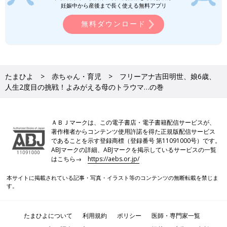
妊娠中から産後まで長く使える無料アプリ
無料ダウンロード
たまひよ
赤ちゃん・育児
フリーアナ吉田明世、娘6歳、
人生2度目の挑戦！よみがえる母のトラウマ…の巻
ＡＢＪマークは、この電子書店・電子書籍配信サービスが、
著作権者からコンテンツ使用許諾を得た正規版配信サービス
であることを示す登録商標（登録番号 第11091000号）です。
ABJマークの詳細、ABJマークを掲示しているサービスの一覧
はこちら→
https://aebs.or.jp/
本サイトに掲載されている記事・写真・イラスト等のコンテンツの無断転載を禁じま
す。
たまひよについて
利用規約
ポリシー
医師・専門家一覧