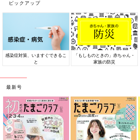
ピックアップ
前の話
次の話
フリーアナ吉田明
一覧
フリーアナ吉田明世、
世、娘6歳、人生2度
読書の秋が到来。わが
目の挑戦！よみがえ
家で週末になると開か
る母のトラウマ…の
れるお楽しみイベント
巻
とは…⁉
感染症対策、いますぐできるこ
「もしものときの」赤ちゃん・
と
家族の防災
最新号