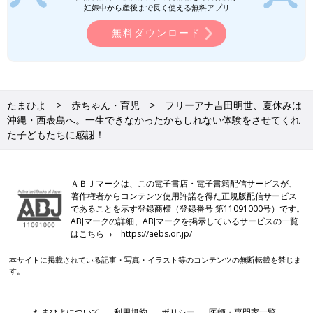
妊娠中から産後まで長く使える無料アプリ
無料ダウンロード
たまひよ
赤ちゃん・育児
フリーアナ吉田明世、夏休みは
沖縄・西表島へ。一生できなかったかもしれない体験をさせてくれ
た子どもたちに感謝！
ＡＢＪマークは、この電子書店・電子書籍配信サービスが、
著作権者からコンテンツ使用許諾を得た正規版配信サービス
であることを示す登録商標（登録番号 第11091000号）です。
ABJマークの詳細、ABJマークを掲示しているサービスの一覧
はこちら→
https://aebs.or.jp/
本サイトに掲載されている記事・写真・イラスト等のコンテンツの無断転載を禁じま
す。
たまひよについて
利用規約
ポリシー
医師・専門家一覧