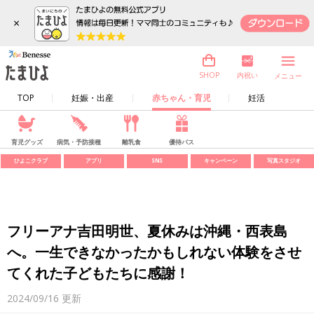
×
内祝い
SHOP
メニュー
TOP
妊娠・出産
赤ちゃん・育児
妊活
育児グッズ
病気・予防接種
離乳食
優待パス
ひよこクラブ
アプリ
SNS
キャンペーン
写真スタジオ
フリーアナ吉田明世、夏休みは沖縄・西表島
へ。一生できなかったかもしれない体験をさせ
てくれた子どもたちに感謝！
2024/09/16
更新