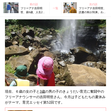
前の話
次の話
フリーアナ吉田明
一覧
フリーアナ吉田明世、
世、娘6歳、人生2度
読書の秋が到来。わが
目の挑戦！よみがえ
家で週末になると開か
る母のトラウマ…の
れるお楽しみイベント
巻
とは…⁉
現在、６歳の女の子と
3歳
の男の子のきょうだい育児に奮闘中の
フリーアナウンサーの吉田明世さん。今月は子どもたちの夏休み
がテーマ。育児エッセイ第52回です。