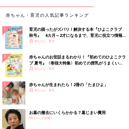
ジャングルではカエルを食べようとジッと獲物をねらうハブに出
会ったり(こちらから攻撃しなければ安全とのことで遠目から見
ました)、浜辺では拳ぐらいの大きなヤドカリやカニを見つけた
赤ちゃん・育児の人気記事ランキング
り…大きさにしても色にしても、東京では絶対に出会えないよう
な生き物にたくさん遭遇することができました。そして、懐中電
育児の困ったがズバリ！解決する本『ひよこクラブ
灯の明かりを消して見上げた満天の星の数々。あんなにも宝石の
秋号』 4カ月～2才になるまで、育児に役立つ情報が
ように綺麗に輝く天の川を見たのは人生で初めてでした。
いっぱい！
赤ちゃん・育児
ツアーから帰る道中でヤシガニの子どもには会えたものの、イリ
オモテヤマネコに会うことはかないませんでした。残念！(ちな
赤ちゃんのお世話まるわかり！『初めてのひよこクラ
みに息子は"イリオモテヤマネコ"が難しくて言えず、"ヤマネコ
ブ 夏号』〈巻頭大特集〉初めての授乳がうまくい
ネコ"と言っていました。可愛すぎやろぉぉー！〈親バカ〉)
く！ おっぱい・ミルクの基本と夏のトラブル 解決テ
赤ちゃん・育児
ク
体力気力を振りしぼってトレッキングツアー！
赤ちゃんが生まれたら！2冊の「たまひよ」
赤ちゃん・育児
お墓の撤去にいくらかかる？墓じまい費用
PR(くらしの話題)