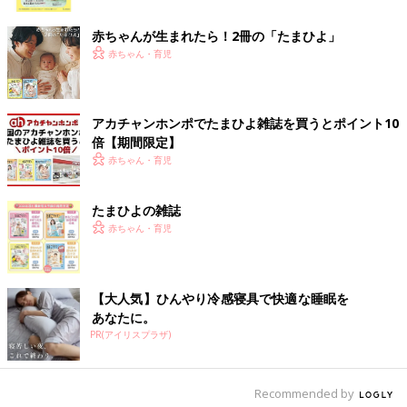
をもらいました。
ク
ちなみに、娘が大好きになった生き物は、水辺にいる"トントン
赤ちゃんが生まれたら！2冊の「たまひよ」
ミー"。トビハゼの一種なのですが、目(=ミー)がぎょろっとして
赤ちゃん・育児
いるトビハゼが水辺をぴょんぴょん(=トントン)跳ねる姿から
名
づけ
られたのだそうです。
アカチャンホンポでたまひよ雑誌を買うとポイント10
そんなこんなで西表島からたくさんの生き物たちとの出会いと自
倍【期間限定】
然のパワーをもらった今回の‟夏旅”。
赤ちゃん・育児
これまでの夏休みといえば、子どもたちが安全に遊べて、大人も
日ごろの疲れを癒やせる場所を選びがちでしたが、西表島のよう
に、体力と気力はいるけれど、そこでしか見られない景色、でき
たまひよの雑誌
ない体験をするという夏休みって、こんなに充実感があるのだ！
赤ちゃん・育児
ということを知ることができた3泊4日でした。
子どもたちがいなかったら西表島に行くことはなかったかもしれ
ないし、一生できなかったかもしれない経験をさせてもらえて、
【大人気】ひんやり冷感寝具で快適な睡眠を
子どもたちにも感謝の気持ちでいっぱいです。いよいよ来年は娘
あなたに。
も小学生。長い長い夏休み。果たしてどう乗りきるのか？！不安
PR(アイリスプラザ)
もありますが、また来年どんな経験ができるのか、今から楽しみ
でいっぱいな母なのでありました。
Recommended by
文・写真／吉田明世 構成／たまひよONLINE編集部