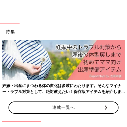
●記事の内容は2024年8月の情報で、現在と異なる場合がありま
す。
「ママが診察中、大泣きした我が子。他
特集
の患者さんに声をかけられ怒られると思
ったら…」子連れ外出でのほっこりエピ
子どもを連れて外出となると、想定外のことも
ソード
よく起こりますね。そこで、「たまひよ」アプ
リユーザーに、子連れ外出での嬉しかった体験
や困った体験についてアンケート調査。子育て
アドバイザーの高祖常子さんに、子連れ外出の
吉田明世さん（よしだあきよ）
ポイントを聞いてみました。
PROFILE
1988年生まれ。2018年5月に女の子を、2020年12月に男の子を
出産した。TBSのアナウンサーを経て、19年にフリーとなり、東
妊娠・出産にまつわる体の変化は多岐にわたります。そんなマイナ
ートラブル対策として、絶対教えたい！保存版アイテムを紹介しま
京FM「ONE MORNING」（月～金6時～9時）「THE
す。
TRAD」（月・火15時～16時55分）レギュラー。ほかにTV、イ
ベント、コラム連載など幅広く活躍中。保育士資格のほか、絵本
連載一覧へ
専門士の資格も取得。2022年、初の絵本「はやくちよこれい
と」（インプレス）を出版。