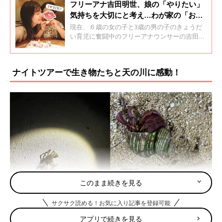
フリーアナ吉田明世、娘の「やりたい」
気持ちを大切にと考え…わが家の「おみ
そ汁づくり」大作戦！
現在、６歳の女の子と3歳の男の子のきょうだ
い育児に奮闘中のフリーアナウンサーの吉田明
世さん。について聞きました。育児エッセイ第
50回です。
ナイトツアーで生き物たちと天の川に感動！
このまま続きを見る
サクサク読める！お気に入り記事を登録可能
アプリで続きを見る