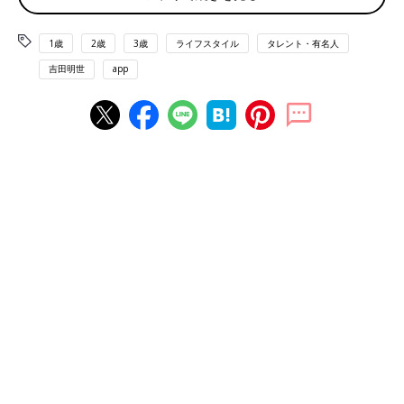
ナイトツアーで出会った生き物たち
今年は娘が小学校に入る前の最後の夏休み！
1歳
2歳
3歳
ライフスタイル
タレント・有名人
保育園
に通っている娘にとって、来年からのほうが夏休みそのも
吉田明世
app
のは長いのですが、進学前最後と思うと何かとセンチメンタルモ
ードになってしまうもの。(4月から全ての行事に、最後最後と逐
一しんみりしている母であります)
今年の夏は、磯浜での生き物探しやカニ釣りなどを体験して、自
然への興味がどんどん湧いてきた子どもたちのために、大自然の
中での経験をさせてあげたい！ということで、旅行先は沖縄県の
西表島に決定ー！！
子どもたちはもちろん、私自身も初めてで今まで訪れたことがな
かったため、とってもワクワクでした。
石垣島から高速フェリーで1時間ほどで到着。島の7割が亜熱帯ジ
ャングルで、多くの生き物が生息していますから、西表島に住む
生き物たちと遭遇するべく、2つのツアーに参加しました。
１つ目は、夜行性の生き物と星を見るナイトツアー。
懐中電灯を持って、ジャングルを抜け砂浜に向かいながら生き物
を探し、浜辺で星空を見るツアーです。