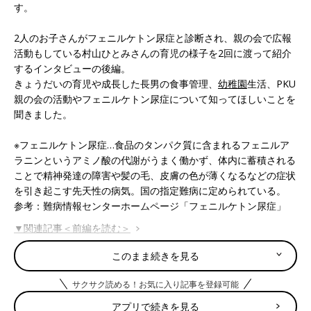
す。
2人のお子さんがフェニルケトン尿症と診断され、親の会で広報
活動もしている村山ひとみさんの育児の様子を2回に渡って紹介
するインタビューの後編。
きょうだいの育児や成長した長男の食事管理、
幼稚園
生活、PKU
親の会の活動やフェニルケトン尿症について知ってほしいことを
聞きました。
※フェニルケトン尿症…食品のタンパク質に含まれるフェニルア
ラニンというアミノ酸の代謝がうまく働かず、体内に蓄積される
ことで精神発達の障害や髪の毛、皮膚の色が薄くなるなどの症状
を引き起こす先天性の病気。国の指定難病に定められている。
参考：難病情報センターホームページ「フェニルケトン尿症」
▼関連記事＜前編を読む＞
このまま続きを見る
お産を終えた退院後、産院から「話があ
るのでご夫婦で来てください」の電話。
サクサク読める！お気に入り記事を登録可能
告げられたわが子の病名…[フェニルケト
４才の長男と３才の二男２人がこのフェニルケ
アプリで続きを見る
ン尿症体験談]
トン尿症と診断され、親の会で広報活動もして