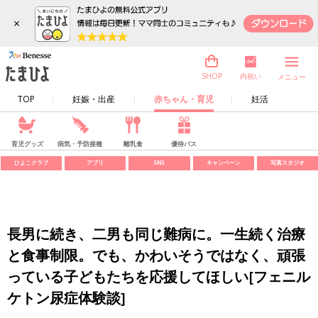
×
内祝い
SHOP
メニュー
TOP
妊娠・出産
赤ちゃん・育児
妊活
育児グッズ
病気・予防接種
離乳食
優待パス
ひよこクラブ
アプリ
SNS
キャンペーン
写真スタジオ
長男に続き、二男も同じ難病に。一生続く治療
と食事制限。でも、かわいそうではなく、頑張
っている子どもたちを応援してほしい[フェニル
ケトン尿症体験談]