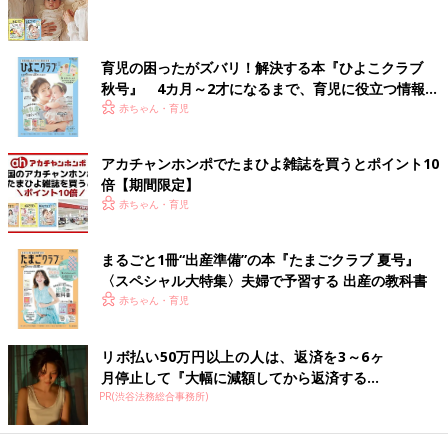
治療用ミルクを飲むこととタンパク質の制限は生涯を通して変わ
らないことですが、子どもの成長に合わせて、食事の総エネルギ
ーに対して、治療用ミルクの量やタンパク質量を調整していかな
育児の困ったがズバリ！解決する本『ひよこクラブ
ければなりません。
秋号』 4カ月～2才になるまで、育児に役立つ情報が
いっぱい！
赤ちゃん・育児
「幼児期になると、エネルギーがたりているかが重要になってく
るんです。長男はよく動くタイプで、栄養士さんからいっぱい食
アカチャンホンポでたまひよ雑誌を買うとポイント10
べたほうがいいよと言われました。フェニルケトン尿症の場合、
倍【期間限定】
主食の米やパンの代わりになる、低たんぱく米や低たんぱくパン
赤ちゃん・育児
という特殊な食品があります。低たんぱく米はエネルギーがしっ
かりあるので、たくさん食べるようにいわれています」（ひとみ
まるごと1冊“出産準備”の本『たまごクラブ 夏号』
さん）
〈スペシャル大特集〉夫婦で予習する 出産の教科書
赤ちゃん・育児
子どものできることが増え、興味関心も広がれば、食の幅も広が
ります。ひとみさんは使う野菜や調味料までタンパク質量をグラ
ム単位で計算。毎日ノートに書き記しています。
リボ払い50万円以上の人は、返済を3～6ヶ
月停止して『大幅に減額してから返済する...
「上の子はいも類のから揚げやオクラのおひたしが好きですね。
PR(渋谷法務総合事務所)
栄養計算は大変ですけど、いろいろ工夫した料理ができるように
なりました。もともとキャラ弁を作るのが好きで、子どもの病気