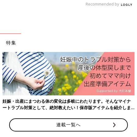
がわかったときは、食べさせるのは無理なんだと思っていまし
Recommended by
た。でも工夫すればできそうだとわかって、試行錯誤しながら記
念日には作るようになりました」（ひとみさん）
食事の工夫や、食べることのできる市販品などの情報は同じ病気
の子どもがいるママのインスタグラム投稿や親の会で得ることが
特集
多かったのだとか。
「病気そのものの情報は主治医の先生から、生活上の工夫や知恵
はママさんたちの投稿から。普段食べているものを見ることがで
きるのは、励みになりましたね。上の子が退院してすぐに親の会
に入会して、そこでも知り合いが増えて。
そして運営スタッフの方からも声をかけてもらって、私もスタッ
フとして加わることにしたんです。先輩ママさんたちからいろい
ろ教えてもらって、励ましてもらって、本当に助けられた。世の
妊娠・出産にまつわる体の変化は多岐にわたります。そんなマイナ
中のPKUの人のために力になりたい、つないでいきたい。なによ
ートラブル対策として、絶対教えたい！保存版アイテムを紹介しま
り、わが子のためにできることがあるなら全部やりたい。運営ス
す。
タッフに参加しようと決めた理由です」（ひとみさん）
連載一覧へ
食事制限があってもかわいそうではない。頑張って