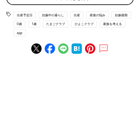
いる村山ひとみさん。フェニルケトン尿症のこ
と、育児のことについて２回にわたり紹介しま
出産予定日
妊娠中の暮らし
出産
産後の悩み
妊娠後期
す。前編では、長男が診断されたときの気持ち
大学病院を受診したときの「出産おめでとう」がう
や家族の様子、長男の成長と育児、第２子を迎
0歳
1歳
たまごクラブ
ひよこクラブ
家族を考える
れしかった
えるまでを聞きました。
app