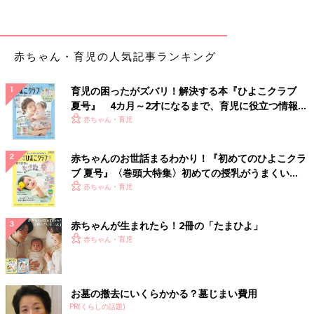
入院中の二男
2人目を出産し、新生児マススクリーニングの結果、二男も上の
子と同じ病気とわかったひとみさん。幸せに育ててみせるという
決意あっての妊娠、出産でしたが、検査結果にはショックもあっ
赤ちゃん・育児の人気記事ランキング
たそう。
育児の困ったがズバリ！解決する本『ひよこクラブ
「いざ、2人目も…といわれると、やはりモヤモヤ悩んだりし
夏号』 4カ月～2才になるまで、育児に役立つ情報が
て…。でも、検査のために入院したときの主治医の先生の第一声
いっぱい！
赤ちゃん・育児
が『出産おめでとう！』だったんですよ。それがすごくうれしく
て。そうだよな、おめでとうでいいんだ、と思ったら、あらため
赤ちゃんのお世話まるわかり！『初めてのひよこクラ
て覚悟が決まりました」（ひとみさん）
ブ 夏号』〈巻頭大特集〉初めての授乳がうまくい
く！ おっぱい・ミルクの基本と夏のトラブル 解決テ
赤ちゃん・育児
入院することも前提に、ひとみさんの夫は3カ月の
育休
をとって
ク
準備。すでに生活上の注意点は心得ていることから、長男のとき
と比べ入院期間も短くすみ、家族4人の生活が始まりました。
赤ちゃんが生まれたら！2冊の「たまひよ」
赤ちゃん・育児
「上の子と比べて、治療用ミルクの飲み具合はいまいちで。食の
好みにも個性があるのを感じました。下の子は今、食べるのが大
好き。上の子よりも食の興味が強いので、タンパク質の味をおぼ
お墓の撤去にいくらかかる？墓じまい費用
えさせないようにするのが大変ですね。
PR(くらしの話題)