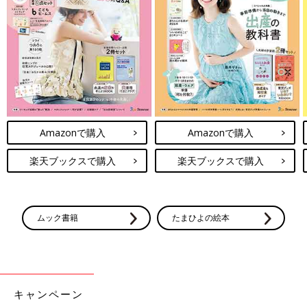
「市に、受け入れが可能な園を問い合わせました。幸い自宅から
いちばん近い園で受け入れてもらえて。始めはお弁当の予定でし
たが、みんなと同じほうがうれしいだろうと給食で対応してもら
えることになりました。たとえば主菜がハンバーグだったら、う
ちの子の給食には出ません。あなたはＰＫＵだから、お肉やお魚
は出ないから、みんなと給食の中身が少し違うよ、ということは
事前に伝えました。それでも、子どもは給食をとても喜んでいま
す。
Amazonで購入
Amazonで購入
よく、お肉やお魚が食べられないと、かわいそうっていわれるこ
楽天ブックスで購入
楽天ブックスで購入
とがあるんですね。確かに、制限があって生活上多少の不便はあ
っても、決して不幸ではないんです。『かわいそう』ではなく
て、毎日ミルク飲んで、タンパク質制限頑張っているねという目
ムック書籍
たまひよの絵本
で応援してもらえるとうれしいです」（ひとみさん）
国や医療従事者にも届いてほしい声、願いがあるとひとみさん。
「治療用ミルクは医薬品として保険で補助されるんですが、低た
キャンペーン
んぱく米などの食品は、補助の対象にはなりません。低たんぱく