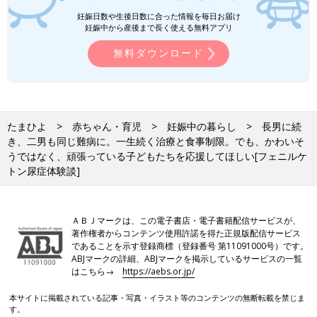
富士くんとの日々】
ー」と診断されます。半年間の入院を経て、親
妊娠日数や生後日数に合った情報を毎日お届け
子３人の生活がスタート、当初は病院を離れ、
妊娠中から産後まで長く使える無料アプリ
もしものことがあったらどうするかという不安
無料ダウンロード
や、外出する不安もあったといいます。後編で
いつか、PKUの子どもたちと低たんぱくそうめんを使った流しそ
は、退院後から今の生活の様子、そしてこれか
うめんや野菜だけのバーベキューをやってみたい、と話すひとみ
ら望むことなどについて話を聞きました。
さん。そこには子どもたちが楽しめることを実現したいという、
シンプルな親の姿がありました。
たまひよ
赤ちゃん・育児
妊娠中の暮らし
長男に続
「たまひよ 家族を考える」では、すべての赤ちゃんや家族にと
き、二男も同じ難病に。一生続く治療と食事制限。でも、かわいそ
って、よりよい社会・環境となることを目指してさまざまな課題
うではなく、頑張っている子どもたちを応援してほしい[フェニルケ
を取材し、発信していきます。
トン尿症体験談]
村山ひとみさん
ＡＢＪマークは、この電子書店・電子書籍配信サービスが、
PROFILE
著作権者からコンテンツ使用許諾を得た正規版配信サービス
であることを示す登録商標（登録番号 第11091000号）です。
指定難病フェニルケトン尿症を持つ４才と
３才
の２人の男の子の
ABJマークの詳細、ABJマークを掲示しているサービスの一覧
はこちら→
https://aebs.or.jp/
ママ。ＰＫＵ親の会の運営スタッフとして、インスタグラムでの
情報発信や料理教室などを行っている。Ｘでもあんころとして
本サイトに掲載されている記事・写真・イラスト等のコンテンツの無断転載を禁じま
日々の育児や食事について情報発信中。
す。