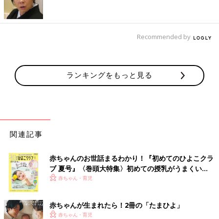
それでも、きょうだい同じように治療用ミルク、タンパク質制限
の食事を考えることができるのは、よかったのかもしれません。
タンパク質の少ないおかしをお互いにつまみ食いし合っている姿
Recommended by
は、本当にかわいいです」（ひとみさん）
SNSや親の会で情報収集や交流。自分もわが子や同
ランキングをもっと見る
じ病気の親子の役に立ちたい
関連記事
赤ちゃんのお世話まるわかり！『初めてのひよこクラ
ブ 夏号』〈巻頭大特集〉初めての授乳がうまくい
く！ おっぱい・ミルクの基本と夏のトラブル 解決テ
赤ちゃん・育児
ク
赤ちゃんが生まれたら！2冊の「たまひよ」
赤ちゃん・育児
県内のPKU家族で集まったとき