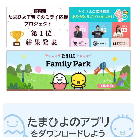
米は魚沼産コシヒカリの3倍くらいの価格で、高価です。また最
近は地震や豪雨による災害も多く、治療用ミルクや低たんぱく米
はどこでも手に入るものではないので、わが家も非常用にストッ
クしています。治療のため、生きるために必要な食品への補助へ
も目を向けてもらえるようになったらと常に思っています。
そして、医療従事者の方々も正しい知識、しかもアップデートさ
れた知識を持ってほしい。私は、最初に長男の病気を知らされた
とき、
産婦人科
の先生から母乳を飲ませることはできないといわ
れたんです。のちに母乳を飲ませても問題ないと知って、当時母
乳を与えるのが怖くなり飲ませなかったことを後悔しました。普
通の人は医師の言葉を信じますし、それによって気持ちや考えも
変わる。ひと言がとても重いことを知ってほしいです」（ひとみ
さん）
お話・写真提供／村山ひとみさん 取材・文／ムトウハルコ、た
まひよONLINE編集部
医療的ケア児との生活は大変だし、苦労
もあるかもしれないけれど、イコール不
幸ではない【先天性ミオパチーの息子・
富士くんは、国の指定難病「先天性ミオパチ