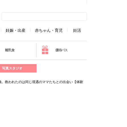
妊娠・出産
赤ちゃん・育児
妊活
離乳食
優待パス
写真スタジオ
独。救われたのは同じ境遇のママたちとの出会い【体験