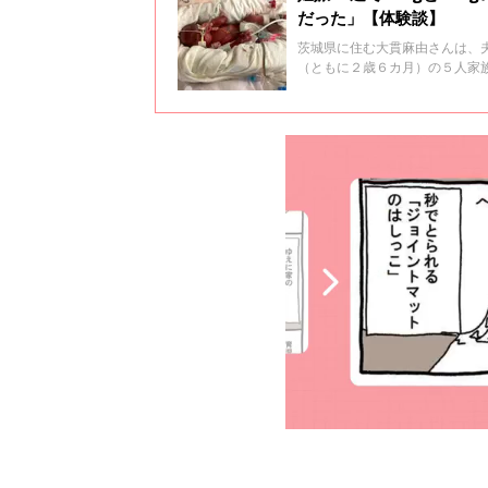
だった」【体験談】
茨城県に住む大貫麻由さんは、
（ともに２歳６カ月）の５人家族
714g、杏奈ちゃんは体重760
して活動する麻由さんに、コロ