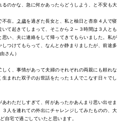
れるのかな、急に何かあったらどうしよう、と不安も大
で不在。
２歳
を過ぎた長女と、私と柚日と杏奈４人で寝
泣いて起きてしまって、そこから２～３時間は３人とも
と思い、夫に連絡をして帰ってきてもらいました。私が
かしつけてもらって、なんとか静まりましたが、前途多
麻由さん）
忙しく、事情があって夫婦のそれぞれの両親にも頼れな
く生まれた双子のお世話をたった１人でこなす日々でし
があわただしすぎて、何があったかあんまり思い出せま
、３人を連れての外出にチャレンジしてみたものの、大
んど自宅で過ごしていたと思います。