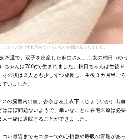
くチューブがはずれ何もついていないお顔が見られました。
娠25週で、
双子
を出産した麻由さん。二女の柚日（ゆう
な）ちゃんは760gで生まれました。柚日ちゃんは生後９
、その後は２人とも少しずつ成長し、生後３カ月半ごろ
っていました。
ド２の脳室内出血、杏奈は左上衣下（じょういか）出血
どはほぼ問題ないようで、幸いなことに在宅医療は必要
２人一緒に退院することができました。
、つい最近までモニターでの心拍数や呼吸の管理があっ