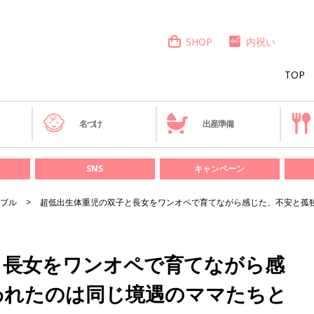
SHOP
内祝い
TOP
き
名づけ
出産準備
SNS
キャンペーン
ブル
超低出生体重児の双子と長女をワンオペで育てながら感じた、不安と孤
と長女をワンオペで育てながら感
われたのは同じ境遇のママたちと