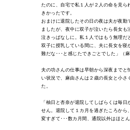
たのに、自宅で私１人が２人の命を見ら
きかったです。
おまけに退院したその日の夜は夫が夜勤
ましたが、夜中に双子が泣いたら長女も
泣きっぱなしに。私１人ではもう無理だ
双子に授乳している間に、夫に長女を寝
難だな･･･と感じたできごとでした」（
夫の功さんの仕事は早朝から深夜までと
い状況で、麻由さんは２歳の長女と小さ
た。
「柚日と杏奈が退院してしばらくは毎日
せん。退院して１カ月を過ぎたころから
変すぎて･･･数カ月間、通院以外はほと