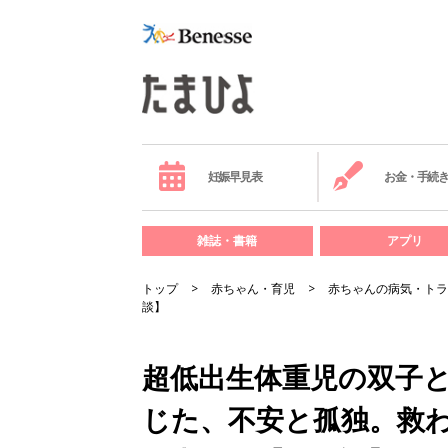
妊娠早見表
お金・手続
雑誌・書籍
アプリ
トップ
赤ちゃん・育児
赤ちゃんの病気・トラ
談】
超低出生体重児の双子
じた、不安と孤独。救