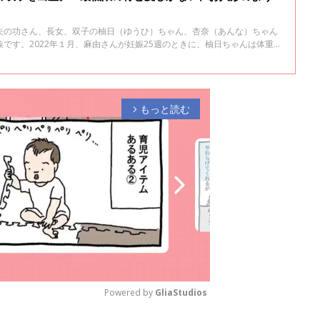
夫の功さん、長女、双子の柚日（ゆうひ）ちゃん、杏奈（あんな）ちゃん
です。2022年１月、麻由さんが妊娠25週のときに、柚日ちゃんは体重
gで誕生しました。現在は茨城県のリトルベビーサークル「hug」の代表と
ナ下での出産や産後の気持ちなどについて話を聞きました。
もっと読む
arrow_forward_ios
Powered by 
GliaStudios