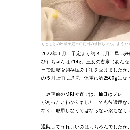
もともとの出産予定日の前日の柚日ちゃん。ようや
2022年１月、予定より約３カ月半早い妊
ひ）ちゃんは714g、三女の杏奈（あん
日で動脈管開存症の手術を受けましたが
の５月上旬に退院。体重は約2500gにな
「退院前のMRI検査では、柚日はグレー
があったとわかりました。でも後遺症な
なく、服用しなくてはならない薬もなく
退院してうれしいのはもちろんでしたが