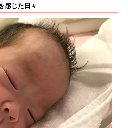
を感じた日々
M
u
t
e