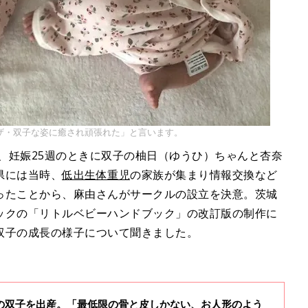
ザ・双子な姿に癒され頑張れた」と言います。
月、妊娠25週のときに双子の柚日（ゆうひ）ちゃんと杏奈
県には当時、
低出生体重児
の家族が集まり情報交換など
ったことから、麻由さんがサークルの設立を決意。茨城
ックの「リトルベビーハンドブック」の改訂版の制作に
双子の成長の様子について聞きました。
60gの双子を出産。「最低限の骨と皮しかない、お人形のよう