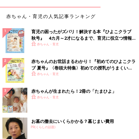
ます。味つけはガラスープの素、醤油、酒、塩、みりんなど雑に
入れて薄ければ各自で好きなものトッピングしてもらいます！あ
と足りない分はインスタントのスープかカップラーメン」
赤ちゃん・育児の人気記事ランキング
つらい時は無理せず、「手を抜くことに、手を抜か
育児の困ったがズバリ！解決する本『ひよこクラブ
秋号』 4カ月～2才になるまで、育児に役立つ情報が
ない！」
いっぱい！
赤ちゃん・育児
本業の放送作家のほか、コメンテーターとしてテレビで活躍する
赤ちゃんのお世話まるわかり！『初めてのひよこクラ
野々村友紀子さんに、体が辛い時ややる気がない時の家事問題に
ブ 夏号』〈巻頭大特集〉初めての授乳がうまくい
ついて聞きました。
く！ おっぱい・ミルクの基本と夏のトラブル 解決テ
赤ちゃん・育児
ク
「私はもともと頑張りすぎる主婦でした。子どもが
0歳
、２歳ぐ
らいの頃は、忙しい夫にやってほしいと言いにくいし、言いたく
赤ちゃんが生まれたら！2冊の「たまひよ」
ない。家事も育児もなるべく自分ひとりでなんとかしようと頑張
赤ちゃん・育児
っていたのです。けれど無理がたたり、結局、倒れてしまいまし
た。
その当時の経験を教訓に、“手を抜く時は、手を抜くことに手を
お墓の撤去にいくらかかる？墓じまい費用
抜かない” が私のモットーになりました。
PR(くらしの話題)
頑張りすぎるとまわりまわって結局、家族に迷惑をかけることに
なります。また、自分自身の体にもよくないので、長い目で見る