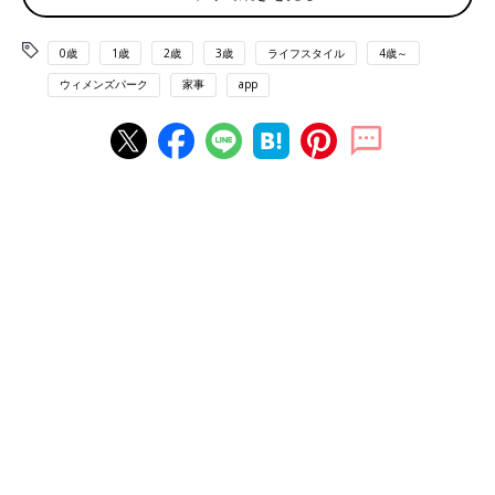
す」
0歳
1歳
2歳
3歳
ライフスタイル
4歳～
今日は「ダメな日宣言」
ウィメンズパーク
家事
app
「毎月、夫に『今日はダメな日』と宣言して何もしません。夫に
どうにかしてもらいます。夫が不在で子どもだけの日のために、
冷凍食品やレトルトをストックしてすませてもらっています」
お弁当を買いに行きます
「生理休暇があるほどなので、体調が悪い時は家事もしなくてい
い日だと思います。もちろん、できることはやってもいいけど。
簡単なものを作るのもそもそも立っているのが辛いので無理。出
前でもいいのですが高いんですよね〜」
簡単炊き込みご飯を作ってあとはお任せ
「炊飯器に米と、適当な野菜をキッチンバサミで切って入れ、冷
凍庫の肉、もしくは海鮮類もそのまま入れて炊き込みにしちゃい