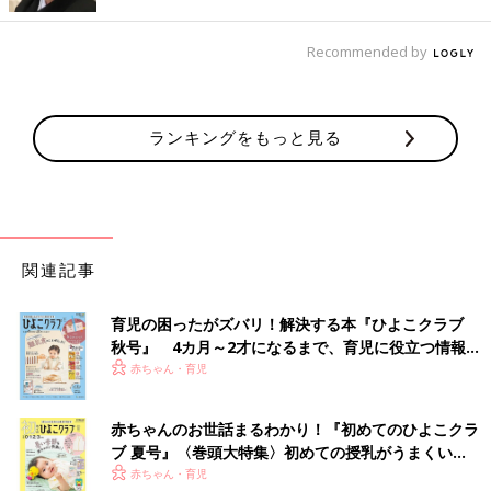
と絶対に頑張りすぎないほうがいいと思います。
１日くらい掃除しなくても、夕飯を作らずデリバリーを頼んで
Recommended by
も、『誰が怒るの？』というくらいのことです。ですから体調が
悪い時ややる気が起きない時は、夫や家族に『今日はできませ
ん』と言っていいと思います。
ランキングをもっと見る
女性は子育てや主婦業で、手を抜くことに対して『母親失格じゃ
ない？』『多少の無理をしてでも私がやるべき』と自分を追い込
んでしまいがちですが、その考えをまずやめることが大事ではな
いでしょうか。
特に産後など若い時の無理は、更年期以降にやってくるそうで
関連記事
す。うちの夫には、『若いうちから無理すると、ホルモンのバラ
ンスを崩して更年期の時に大きくなって戻ってくるらしいよ』と
育児の困ったがズバリ！解決する本『ひよこクラブ
いうと、夫はビビって『寝とき、寝とき』となりました。男性は
秋号』 4カ月～2才になるまで、育児に役立つ情報が
女性ホルモンのこととかよくわかっていないので、とにかく『ホ
いっぱい！
赤ちゃん・育児
ルモンが…』と言えば、男性は『なんかわからんけど、怖い…』
となると思います（笑）。
赤ちゃんのお世話まるわかり！『初めてのひよこクラ
子どもが小さい頃、しんどい時はレトルトカレーを食べさせたこ
ブ 夏号』〈巻頭大特集〉初めての授乳がうまくい
ともあります。最近は、有名店の冷凍食品などちょっといいもの
く！ おっぱい・ミルクの基本と夏のトラブル 解決テ
赤ちゃん・育児