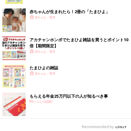
をストックしておいて、それを食べてもらっています。家族も
ク
『おおっ！』と喜びますし、自分の罪悪感も軽くなるので、ちょ
赤ちゃんが生まれたら！2冊の「たまひよ」
っといいストックが心のお守りのようになっています。
赤ちゃん・育児
ママは家庭の太陽、ニコニコして機嫌よくいられることが家庭に
とっていいことだと思っています。太陽が曇ればちょっとしたこ
アカチャンホンポでたまひよ雑誌を買うとポイント10
とでイライラしたり、家族に当たってしまったりしてしまうこと
倍【期間限定】
も。手を抜く時にちゃんと手を抜くことは、広い目で見ると家族
赤ちゃん・育児
のためになるのです」（野々村友紀子さん）
時短テクの新常識？！子どものお弁当は
たまひよの雑誌
夕飯のついで作り置きがあたりまえ
赤ちゃん・育児
毎日のお弁当用におかずを毎朝を用意するのは
大変！お弁当にも使える夕飯のおかずについ
て、口コミサイト「ウィメンズパーク」のママ
もらえる年金25万円以下の人が知るべき事
の声と、多数のお弁当の著書がある料理研究家
のほりえさちこさんにアレンジレシピについて
PR(くらしの話題)
中途半端に休むと、体の疲れは取れないし、やる気って湧いてき
聞きました。
ませんね。確かに、手を抜く時はしっかり手を抜いたほうが、心
も体もラクになるのかもしれません。「本日、妻とママはお休み
します」宣言、いいと思います！
Recommended by
（取材・文／酒井範子、たまひよONLINE編集部）