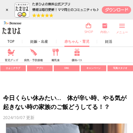
×
内祝い
SHOP
メニュー
TOP
妊娠・出産
赤ちゃん・育児
妊活
育児グッズ
病気・予防接種
離乳食
優待パス
ひよこクラブ
アプリ
SNS
キャンペーン
写真スタジオ
今日くらい休みたい… 体が辛い時、やる気が
起きない時の家族のご飯どうしてる！？
2024/10/07
更新