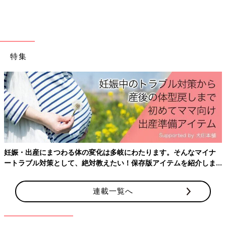
※文中のコメントは「ウィメンズパーク」(2022年1月末まで)の投
稿を再編集したものです。
※この記事は「たまひよONLINE」で過去に公開されたもので
す。
特集
※記事の内容は2021年7月の情報で、現在と異なる場合がありま
す。
野々村友紀子さん
芸人として活動後、放送作家へ転身。夫は芸人・２丁拳銃の修士
さん。現在はバラエティ番組の出演のほか、番組の企画構成、吉
本総合芸能学院（NSC）東京校の講師、漫才執筆、アニメやゲー
ムのシナリオ制作もするなど多方面で活躍中。最新刊に「ハッキ
妊娠・出産にまつわる体の変化は多岐にわたります。そんなマイナ
リものを言って嫌われる人、好かれる人の伝え方」（クロスメデ
ートラブル対策として、絶対教えたい！保存版アイテムを紹介しま
ィア・パブリッシング）がある。
す。
連載一覧へ