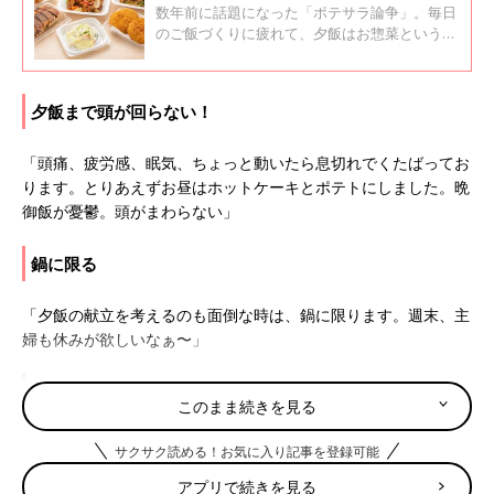
数年前に話題になった「ポテサラ論争」。毎日
のご飯づくりに疲れて、夕飯はお惣菜というこ
ともありますよね…。惣菜の活用について口コ
ミサイト「ウィメンズパーク」のママたちの声
を集めてみました。最後にお惣菜を使ったアレ
夕飯まで頭が回らない！
ンジしたレシピもあります。試してみません
か？
「頭痛、疲労感、眠気、ちょっと動いたら息切れでくたばってお
ります。とりあえずお昼はホットケーキとポテトにしました。晩
御飯が憂鬱。頭がまわらない」
鍋に限る
「夕飯の献立を考えるのも面倒な時は、鍋に限ります。週末、主
婦も休みが欲しいなぁ〜」
作るという選択はなし！
このまま続きを見る
「まわりにスーパー、コンビニ、サイゼリア、弁当屋がある地域
サクサク読める！お気に入り記事を登録可能
なんで…夫と娘が2人で相談して買いに行きます。作る選択はな
アプリで続きを見る
いです。でも洗い物はしてくれません…。私がやることになりま