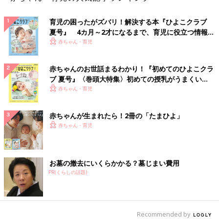
ね。私もその活動に参加したことで、同じ境遇の親御さんと会っ
たり話したりして、「こんな境遇にいるのは自分だけじゃない」
育児の困ったがズバリ！解決する本『ひよこクラブ
と実感することができました。それが大きな救いとなり「くつろ
夏号』 4カ月～2才になるまで、育児に役立つ情報が
ぎば」を始めようと思ったんです。
いっぱい！
赤ちゃん・育児
地域のお寺としてもこのような場を開くことに意味があると感じ
ましたし、私個人も「自分1人だけじゃない」とすごく前を向け
赤ちゃんのお世話まるわかり！『初めてのひよこクラ
る気がしたんです。また当時は、私の知っている限り近隣にこの
ブ 夏号』〈巻頭大特集〉初めての授乳がうまくい
く！ おっぱい・ミルクの基本と夏のトラブル 解決テ
ような場を開いているところはありませんでした。2カ月に1度く
赤ちゃん・育児
ク
らいなら集まる人がいるかもしれないと、2016年、正式に「く
つろぎば」の活動を始めました。同時に座禅や書道教室、金継
赤ちゃんが生まれたら！2冊の「たまひよ」
ぎ、茶道など、だれでも参加できる「寺子屋」も開いています。
赤ちゃん・育児
―― 「くつろぎば」では、どんな活動をしているのですか？
お墓の撤去にいくらかかる？墓じまい費用
窪田 始めたころは、今のような催し物というよりみんなで集ま
PR(くらしの話題)
って食べたり話したりするだけでした。しかし障害がある子はな
かなか夏祭りにも参加できないという話が出たので、流しそうめ
んやかき氷、すいか割りなどをやってみたんです。それが好評だ
ったので、葛西臨海水族館の職員さんに来てもらって出張水族館
Recommended by
を開いたり、プロのカメラマンや美容師を招いて家族写真の撮影