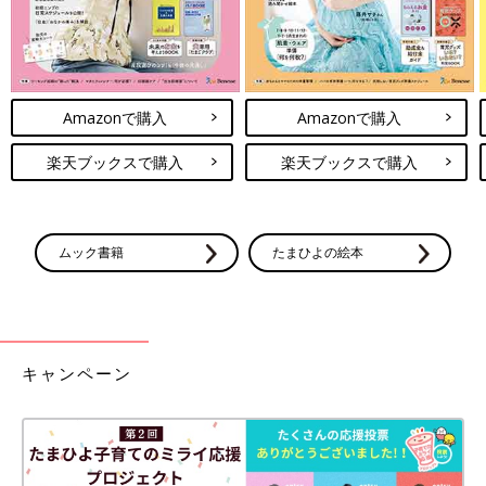
る』」という言葉を使わない」ということです。「立ち直る」と
か「乗り越える」などという言葉を使うと、そのために頑張らな
くてはいけないと思ってかえってしんどくなってしまいます。だ
から「乗り越えるのではなくて、トゲトゲした角を少しずつ取り
Amazonで購入
Amazonで購入
ながらその思いを抱えて生きていく」。「喪失の苦しみから立ち
直るのではなく、喪失を大切にしながら生きていくのを支え
楽天ブックスで購入
楽天ブックスで購入
る」。それがグリーフケアだと私は思っています。
子どもに障害があるかないかに関係なく、子育ては自分の思うよ
うにはいきませんから、どのお父さん、お母さんもみんなそれぞ
ムック書籍
たまひよの絵本
れ頑張っていると思いますよ。それでも困ったときは全部自分で
やろうとしないで、まわりの人に助けてもらうことですね。まじ
めである人ほど、すべてを自分で完結させて人に迷惑をかけない
ことが当たり前、一人前と思いがちです。多くの親は「人に迷惑
をかけないような一人前の大人になりなさい」と言いがちです
キャンペーン
が、私は「迷惑をかけても許されるキャラクターを持つことが本
当の一人前」だと思っています。迷惑をかけてもいい関係性が保
てるようなコミュニケーションを取れるようになることが本当の
意味での一人前。まわりの人とぜひそんなかかわりを持って助け
てもらってください。