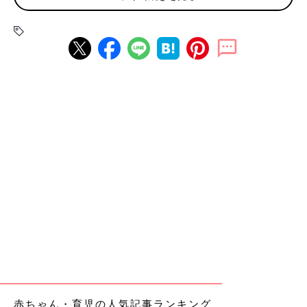
振り返ります。前編では、障害のある子どもの
親としての苦しみを乗り越えながら、子どもた
ちに寄り添う窪田さんの話を聞きました。
まわりに気兼ねすることなく音楽を楽しめるのは「くつろぎば」だからこそ
――「くつろぎば」を始めたきっかけを教えてください。
窪田さん（以下敬称略） 出生時のトラブルが原因で脳性まひ、
肢体不自由となった二男のところに看護士さんを派遣してくれて
いる訪問看護ステーション「ベビーノ」が、障害を持つ子どもと
家族のための「グリンピースの会」という活動をしているんです
赤ちゃん・育児の人気記事ランキング