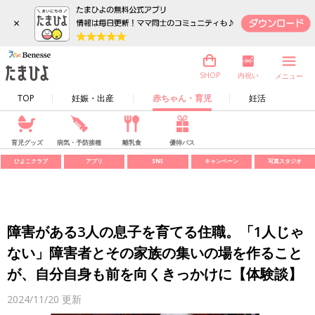
×
内祝い
SHOP
メニュー
TOP
妊娠・出産
赤ちゃん・育児
妊活
育児グッズ
病気・予防接種
離乳食
優待パス
ひよこクラブ
アプリ
SNS
キャンペーン
写真スタジオ
障害がある3人の息子を育てる住職。「1人じゃ
ない」障害者とその家族の集いの場を作ること
が、自分自身も前を向くきっかけに【体験談】
2024/11/20
更新