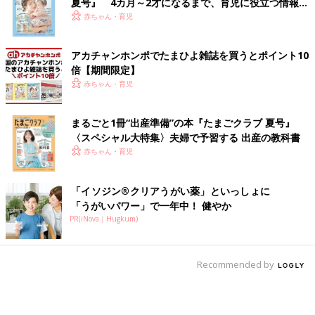
夏号』 4カ月～2才になるまで、育児に役立つ情報が
――参加する人たちの様子を教えてください。
いっぱい！
赤ちゃん・育児
窪田 「くつろぎば」には毎回10〜15組のご家族が参加されま
アカチャンホンポでたまひよ雑誌を買うとポイント10
す。移動水族館のときは20数組ものご家族が参加しました。アン
倍【期間限定】
ケートでは参加者の多くから「こういう場があってよかった」と
赤ちゃん・育児
いう声が寄せられます。
初めて参加する方には、お子さんが生まれたときのエピソードを
まるごと1冊“出産準備”の本『たまごクラブ 夏号』
お聞きするのですが、皆さんいろいろな思いを抱えてらっしゃい
〈スペシャル大特集〉夫婦で予習する 出産の教科書
ますね。私と同じように「外に出られなくなった」と言う方もい
赤ちゃん・育児
て、同じように感じている人がいるのだなと気づきました。私自
身も保護者同士の交流で救われていますから、「1人じゃない」
「イソジン®クリアうがい薬」といっしょに
「みんな同じように感じている」と感じてくれる人がいることは
「うがいパワー」で一年中！ 健やか
とてもうれしいですね。
PR(iNova｜Hugkum)
グリーフケアとは、トゲトゲした角を少しずつ取り
ながらその思いを抱えて生きていくこと
Recommended by