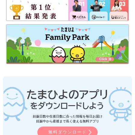
お話・写真提供／窪田充栄さん 取材・文 ／米谷美恵、たまひ
よONLINE編集部
1歳を過ぎたころ、できていたことがで
きなくなり･･･。「ほかの子と何かが違
う？」が、ある日確証に【重度自閉症体
内田敦子さんの一人息子の博仁（はくと）さん
験談】
（16歳・高校1年生）は、3歳のとき重度の自閉
スペクトラム症（以下自閉症）で、重度の知的
障害の疑いもあると診断されました。実際、博
仁さんは意味のある言葉を話せず、感情を表情
地域に開かれたお寺として、障害者家族当事者として、障害児や
に表すこともできませんでした。1回目は、博
医療的ケア児とその家族が集う「くつろぎば」を主催する窪田さ
仁さんが重度の自閉症と診断された3歳ごろま
ん。かつて同じ立場の家族とかかわり合いを持ったことで救われ
でのことについて聞きました。
た自らの経験をつないでいます。窪田さんは、思い悩む人たちに
は決して「乗り越える」という言葉を使いません。つらい思いを
消そうとしたり忘れようとしたりするのではなく、自分の中で抱
えやすくすることが大切という言葉は、子育て中のママ、パパに
とっても力強いメッセージだと思います。
妊娠日数や生後日数に合った情報を毎日お届け
妊娠中から産後まで長く使える無料アプリ
「たまひよ 家族を考える」では、すべての赤ちゃんや家族にと
無料ダウンロード