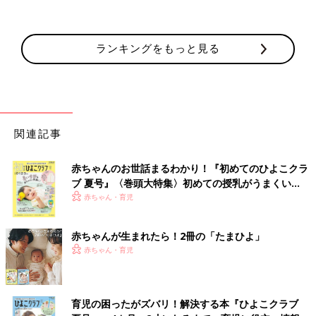
会をしたり･･･。
ほかにも映画の上映会や音楽の演奏会、節分などの行事など、
ランキングをもっと見る
2、3カ月に一度の割合でさまざまな催しをしています。
それでも、「くつろぎば」に参加されるのは、お子さんの障害を
ある程度受け入れられている方だと思うんですよ。受け入れられ
ないとやはり外には出られませんからね。
関連記事
昔なら助からなかった命が医療の進歩によって救われるようにな
赤ちゃんのお世話まるわかり！『初めてのひよこクラ
りましたが、同時に障害という形で現れるケースは確実に増えま
ブ 夏号』〈巻頭大特集〉初めての授乳がうまくい
した。おそらく皆さんが思われているより障害のある方がまわり
く！ おっぱい・ミルクの基本と夏のトラブル 解決テ
赤ちゃん・育児
にいるかもしれません。
ク
海外では障害があっても障害のない人に交じってお店でレジ打ち
赤ちゃんが生まれたら！2冊の「たまひよ」
をしている人を見かけます。しかし、日本では合理的に1カ所で
赤ちゃん・育児
管理しようとしているのでしょうが、朝、作業所に出かけて夕方
になると家に帰ってくるので、なかなか一般の方と混ざり合う機
会が少ないという現状があります。
育児の困ったがズバリ！解決する本『ひよこクラブ