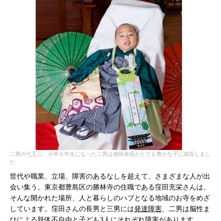
二男の七五三。小学６年生になった二男は感情表現がとても豊かな子に成長しまし
た
世代や職業、立場、障害のあるなしを超えて、さまざまな人が出
会い集う。東京都豊島区の勝林寺の住職である窪田充栄さんは、
そんな開かれた場所、人と暮らしのハブとなる地域のお寺をめざ
しています。窪田さんの長男と三男には
発達障害
、二男は脳性ま
ひによる肢体不自由と子ども3人にそれぞれ障害があります。