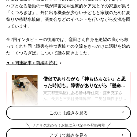
ハブとなる活動の一環が障害児や医療的ケア児とその家族が集う
「くつろぎば」。外に出る機会が少ない子どもと家族のために夏
祭りや移動水族館、演奏会などのイベントを行いながら交流を図
っています。
全2回インタビューの後編では、窪田さん自身を絶望の底から救
ってくれた同じ障害を持つ家族との交流をきっかけに活動を始め
た「くつろぎば」について話を聞きました。
▼＜関連記事＞前編を読む
僧侶でありながら「神も仏もない」と思
った時期も。障害がありながら「懸命に
生きる3人の息子たち」と共に生きる
東京都豊島区にある勝林寺住職・窪田充栄さ
日々【体験談】
ん。長男と三男は発達障害、二男は脳性まひに
よる肢体不自由と子ども3人にそれぞれ障害が
あります。窪田さん自身も障害児の親となり、
このまま続きを見る
それまで感じたことのなかった孤独や先のこと
「1人じゃない」。自分自身も前を向くために始め
がまったく考えられない不安にさいなまれる毎
サクサク読める！お気に入り記事を登録可能
た「くつろぎば」
日、大変すぎて診断を受けた当時の記憶はあま
りないと、隣で話を聞く妻の奈保さんと当時を
アプリで続きを見る