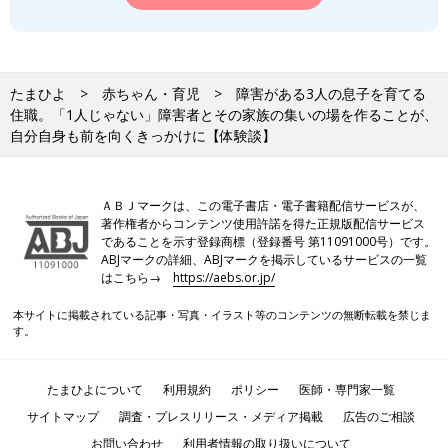
って、よりよい社会・環境となることを目指してさまざまな課題
を取材し、発信していきます。
窪田充栄さん（くぼたじゅうえい）
たまひよ
赤ちゃん・育児
障害がある3人の息子を育てる
住職。「1人じゃない」障害者とその家族の集いの場を作ることが、
PROFILE
自分自身も前を向くきっかけに【体験談】
勝林寺住職。2011年3月11日の東日本大震災後、被災地にてボラ
ンティアを経験。人と暮らしの間にあるお寺を目指し、地域活動
や障害児の支援活動、「くつろぎば」の発起人として活動中。
ＡＢＪマークは、この電子書店・電子書籍配信サービスが、
著作権者からコンテンツ使用許諾を得た正規版配信サービス
お寺でくつろぎば 勝林寺
であることを示す登録商標（登録番号 第11091000号）です。
ABJマークの詳細、ABJマークを掲示しているサービスの一覧
はこちら→
https://aebs.or.jp/
本サイトに掲載されている記事・写真・イラスト等のコンテンツの無断転載を禁じま
す。
たまひよについて
利用規約
ポリシー
医師・専門家一覧
サイトマップ
調査・プレスリリース・メディア掲載
広告のご相談
お問い合わせ
利用者情報の取り扱いについて