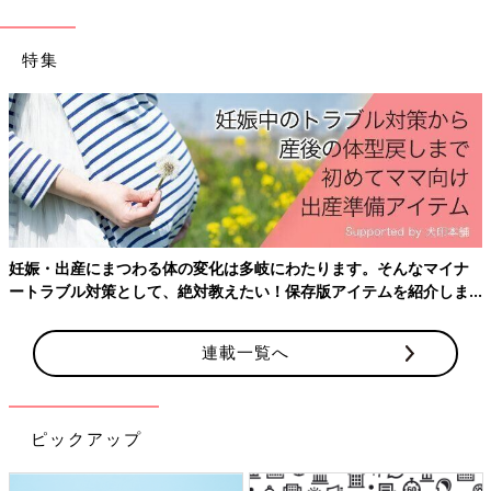
特集
妊娠・出産にまつわる体の変化は多岐にわたります。そんなマイナ
ートラブル対策として、絶対教えたい！保存版アイテムを紹介しま
大人気だった「くつろぎば」の移動水族館。外に出る機会の少ない家族にとってま
す。
たとない触れ合いの場となりました。
連載一覧へ
――窪田さんは障害のある子どもと家族に寄り添うグリーフケア
も大切にされているそうですね。
窪田 もう随分前のことになりますが、修行から帰って来た私が
ピックアップ
最初に執り行ったのは赤ちゃんのお葬式でした。しかし泣いてい
るお母さんや遺族の方にどう声をかけていいのかわかりませんで