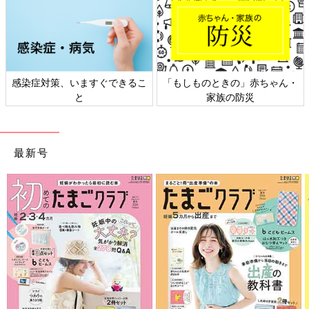
した。同じ赤ちゃんの1周忌、3周忌のご法事でもお母さんは泣い
てらして、そのときもどう声をかけていいのかわからなく
て･･･。
そんな私に、先にグリーフケアに出合っていた妻が「勉強してみ
れば」と背中を押してくれ、2年間、講習に参加したんです。そ
感染症対策、いますぐできるこ
「もしものときの」赤ちゃん・
こでいろいろな宗派のお坊さんの話を聞きながら、死別だけでな
と
家族の防災
くさまざまなグリーフ（喪失）と向き合いながら生きていく、そ
の向き合い方こそがグリーフケアそのものだと理解できるように
なりました。
最新号
きっかけは僧侶としての経験でしたが、私の普通の子育てができ
ない、日常生活がままならない生きづらさも実はグリーフで、そ
のグリーフを抱えながら子育てをしているのだと捉えられたとき
に、「くつろぎば」の活動も実はグリーフケアの1つだと理解す
ることができました。
――私たちは「グリーフ」とどのように向き合っていけばいいの
でしょうか。
窪田 グリーフケアを学んで最初に言われるのは「『乗り越え