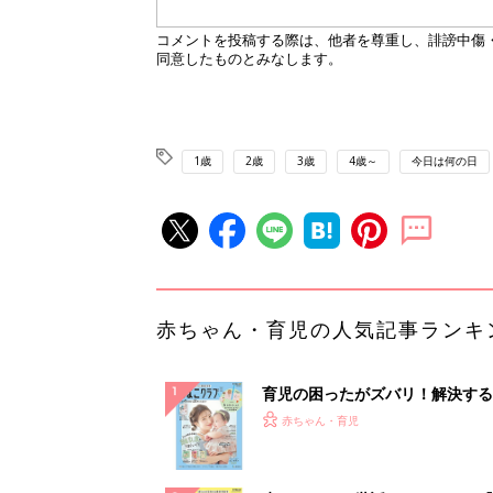
1歳
2歳
3歳
4歳～
今日は何の日
赤ちゃん・育児の人気記事ランキ
育児の困ったがズバリ！解決する
『ひよこクラブ 夏号』 4カ月～
赤ちゃん・育児
になるまで、育児に役立つ情報が
ぱい！