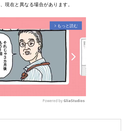
り、現在と異なる場合があります。
もっと読む
arrow_forward_ios
Powered by 
GliaStudios
M
u