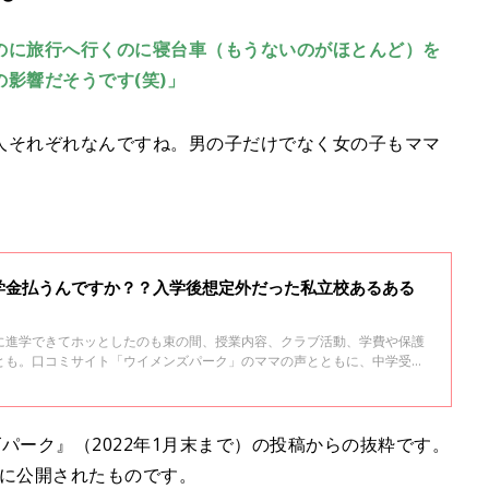
のに旅行へ行くのに寝台車（もうないのがほとんど）を
影響だそうです(笑)」
人それぞれなんですね。男の子だけでなく女の子もママ
学金払うんですか？？入学後想定外だった私立校あるある
に進学できてホッとしたのも束の間、授業内容、クラブ活動、学費や保護
とも。口コミサイト「ウイメンズパーク」のママの声とともに、中学受験
んこさんのアドバイスをお届けします。
パーク』（2022年1月末まで）の投稿からの抜粋です。
去に公開されたものです。