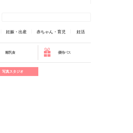
妊娠・出産
赤ちゃん・育児
妊活
離乳食
優待パス
写真スタジオ