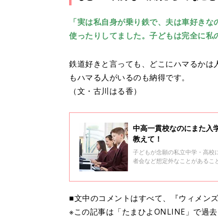
「実は私自身が乗り鉄で、夫は車好きな
使ったりしてました。子どもは完全に私の
鉄道好きと言っても、どこにハマるかは
もハマる人がいるのも納得です。
（文・古川はる香）
中高一貫校なのにまた入
教えて！
子どもが念願の私立中学・高校
者会など想定外なことがあるこ
の著書も多数ある作家、鳥居り
■文中のコメントはすべて、『ウィメンズ
※この記事は「たまひよONLINE」で過