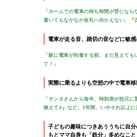
「ホームでの電車の待ち時間が苦になら
着いてもなかなか改札へ向かえない。『次
電車が走る音、踏切の音などに敏感
「駅に電車が到着する前、まだ見えても
て！」
実際に乗るよりも空想の中で電車移
「サンタさんから毎年、時刻表が枕元に
換えて♪』など、1年間、いやそれ以上に
子どもの趣味につきあううちに自分
もとママ自身も「鉄分」多めなこと