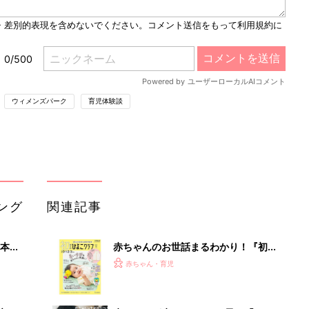
t
e
ウィメンズパーク
育児体験談
ング
関連記事
本
赤ちゃんのお世話まるわかり！『初め
2才
てのひよこクラブ 夏号』〈巻頭大特
赤ちゃん・育児
いっ
集〉初めての授乳がうまくいく！ お
っぱい・ミルクの基本と夏のトラブル
解決テク