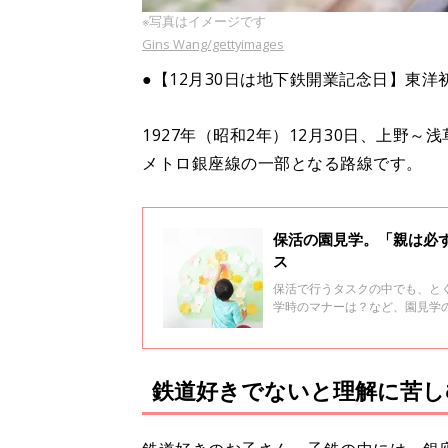
※写真はイメージです
Gins Wang/gettyimages
●【12月30日は地下鉄開業記念日】東
1927年（昭和2年）12月30日、上野
メトロ銀座線の一部となる路線です。
保活の園見学。「親は必
ス
保活で行うタスクの中でも、と
学時のマナーは？など、園見学
た。園見学に出かけるときの参
鉄道好きでないと理解に苦し