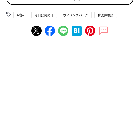
ェーンLINE”があります。
4歳～
今日は何の日
ウィメンズパーク
育児体験談
「夜の9時すぎ、小学4年の娘にお友達からチェーンLINEがきま
した。足を切られるとか、夜中の12時に殺しに行くとか、20人
に回してとか。いきなり殺しに行くとか読んだ娘は、震えて号
泣。『心配ならお母さんに送っていいよ』と言うと『ダメ、お母
さんが死んじゃう』とまた号泣でした」
子どもにそんなチェーンLINEが来たら、親はどう対処すべきな
のでしょうか？
「『ダメな子どもの戯言だよ』と、理解させるしかないかな」
「私なら子どもが不安だろうが泣こうが、すぐに『嘘だし、他人
に回してはいけない』と伝えます。不安なら手を繋いで寝るとか
して安心する方法を取ります」
「もし来たとしたら『悪いけど、親に聞いたら回してはいけない
といわれたからここでストップするね』と返信させます」
「『書いてあるようなことは起こらないから安心して。お友だち
にも迷惑だから送らないように』と子どもには指示するつもりで