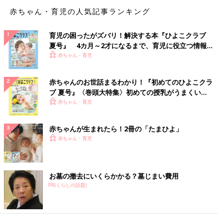
す」
赤ちゃん・育児の人気記事ランキング
「うちの母は『こんなの回したり作ったりした奴が悪いんだ！
育児の困ったがズバリ！解決する本『ひよこクラブ
回したらあんたも一緒になっちゃうよ。お母さんが絶対守ってあ
夏号』 4カ月～2才になるまで、育児に役立つ情報が
げるからこんなの消しちゃいな！ 貸して！』と消してくれまし
いっぱい！
赤ちゃん・育児
た。母、かっこよく見えました。当然ですが、その後なにも起こ
らず。私もそれから他人に回すことはなくなりました」
赤ちゃんのお世話まるわかり！『初めてのひよこクラ
ブ 夏号』〈巻頭大特集〉初めての授乳がうまくい
「『ママは絶対大丈夫！こんなの怖くないよ！』ここは強い母親
く！ おっぱい・ミルクの基本と夏のトラブル 解決テ
赤ちゃん・育児
の見せどころかなと思います」
ク
「友だちとキャーキャー盛り上がってるだけなら、そんな年頃な
赤ちゃんが生まれたら！2冊の「たまひよ」
のかなと放っておきます。でも、そんなものがしょっちゅう回っ
赤ちゃん・育児
てきて、友だちに回して友人同士のトラブルになるほうが私は怖
いですね」
お墓の撤去にいくらかかる？墓じまい費用
「あまりに内容がひどかったら、学校の担任などに相談するつも
PR(くらしの話題)
りです」
学校内で頻繁に出回るようなら、学校に相談すれば解決は早いか
もしれませんね。