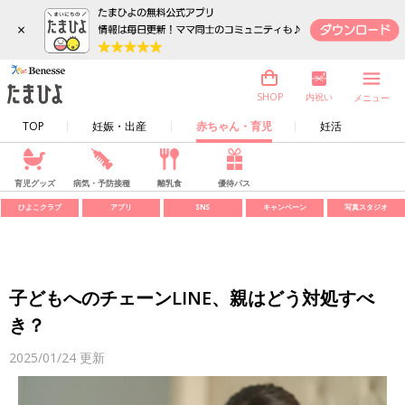
×
内祝い
SHOP
メニュー
TOP
妊娠・出産
赤ちゃん・育児
妊活
育児グッズ
病気・予防接種
離乳食
優待パス
ひよこクラブ
アプリ
SNS
キャンペーン
写真スタジオ
子どもへのチェーンLINE、親はどう対処すべ
き？
2025/01/24
更新