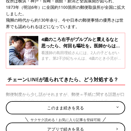
役所は横浜・神戸・長崎・函館・新潟と全国展開が図られ、
1873年（明治6年）に全国約1100箇所の郵便取扱所が全国に拡大
しました。
飛脚の時代から約130年余り、今や日本の郵便事情の優秀さは世
界でも認められるほどになっています。
4歳のころ右手がプルプルと震えるなと
思ったら、何回も嘔吐を。医師からは
「ほとんどの子が1年以内に亡くなる」
看護師の島田理絵さんには、2人の子どもがい
と説明され･･･【小児がん体験談】
ます。第2子沙紀ちゃんは、4歳のとき小児がん
の小児脳幹グリオーマと診断され、入院して放
射線治療などの治療が続きました。上の子は、
男の子で沙紀ちゃんと2歳違いです。母親の理
チェーンLINEが送られてきたら、どう対処する？
絵さんに、沙紀ちゃんが生まれたときのことや
診断、治療について聞きました。全2回インタ
ビューの前編です。
郵便制度から少し話がそれますが、郵便＝手紙に関する話題が口
コミサイト『ウィメンズパーク』で持ち上がっています。それ
は“不幸の手紙”。
このまま続きを見る
「この手紙を受け取った人は、○人に同じ内容の手紙を回さない
サクサク読める！お気に入り記事を登録可能
と不幸になる…」というものです。
今は、手紙ではなく、同じような趣旨がLINEで送られてくる“チ
アプリで続きを見る