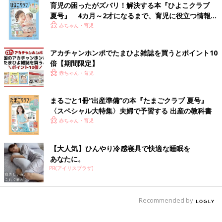
ポジティブ育児を広めたい！
優さん。2016年に同じく芸人である夫・野村辰
育児の困ったがズバリ！解決する本『ひよこクラブ
二さんと結婚し、2022年に第1子長男「やさ
夏号』 4カ月～2才になるまで、育児に役立つ情報が
丸」くんが誕生。夫や家族と一緒のチーム育児
いっぱい！
赤ちゃん・育児
で、仕事も子育ても全力の毎日を送っていま
■文中のコメントはすべて、『ウィメンズパーク』（2022年1月
す。 やさ丸くんの子育てやパパとしての野村さ
末まで）の投稿からの抜粋です。
んのこと、また芸人さん同士のママトークなど
アカチャンホンポでたまひよ雑誌を買うとポイント10
※この記事は「たまひよONLINE」で過去に公開されたもので
についても聞きました。 全2回インタビューの
倍【期間限定】
す。
後編です。
赤ちゃん・育児
※記事の内容は記事執筆当時の情報であり、現在と異なる場合が
あります。
まるごと1冊“出産準備”の本『たまごクラブ 夏号』
〈スペシャル大特集〉夫婦で予習する 出産の教科書
赤ちゃん・育児
【大人気】ひんやり冷感寝具で快適な睡眠を
あなたに。
PR(アイリスプラザ)
Recommended by