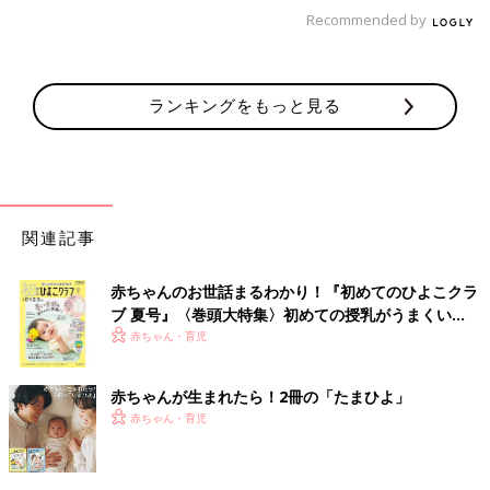
Recommended by
「何が大切で、何がくだらないことか。何が真実で、何が偽物
か。そういうことを見抜く目を子どもに与えることこそが親の役
目だと思います。人の脅しに怯えることが大切だと思われます
ランキングをもっと見る
か？ であるのなら悪意で人を支配するような人の言いなりにな
ることを教えているようなものではありませんか？ くだらない
ものに惑わされない。本当に大事なものは何なのかを考え、判断
できる力を持たせるのが、大人の役目だと思います」
脅しの言葉を信じて、まだなかなか理解できない年齢だとして
関連記事
も、嘘であること、回してはいけないこと、不安になる必要はな
いことを、毅然とした態度でしっかり理解できるまで何度でも伝
赤ちゃんのお世話まるわかり！『初めてのひよこクラ
えることは大切ですね。
ブ 夏号』〈巻頭大特集〉初めての授乳がうまくい
また、個人情報の流失などの危険性が伴う可能性もあるので、回
く！ おっぱい・ミルクの基本と夏のトラブル 解決テ
赤ちゃん・育児
さない、信じないを徹底させるようにしましょう。
ク
（文・井上裕紀子）
赤ちゃんが生まれたら！2冊の「たまひよ」
赤ちゃん・育児
お笑い芸人・やしろ優。「イッテQ！」
のメンバーは最強のママ友。子育て悩み
相談から夫のグチまで･･･、私らしい超
モノマネタレントとしてもおなじみの、やしろ