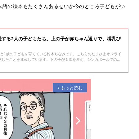
本語の絵本もたくさんあるせいか今のところ子どもがい
長する2人の子どもたち。上の子が赤ちゃん返りで、哺乳び
歳と1歳の子どもを育てている鈴木ちなみです。こちらのたまひよオンライ
感じたことを連載しています。下の子が１歳を迎え、シンガポールでの２
日はそんな最近の子どもの様子を振り返ってみたいと思います。
もっと読む
arrow_forward_ios