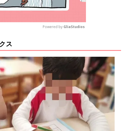
Powered by 
GliaStudios
クス
M
u
t
e