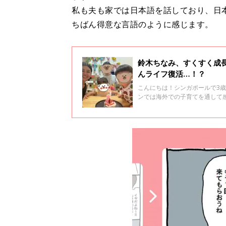
私も夫も家では日本語を話しており、日
ちばん得意な言語のように感じます。
鈴木ちなみ、すくすく成
んライフ復活…！？
こんにちは！シンガポールで3
ンでは海外での子育てを通して
人育児も1年がたちました。今