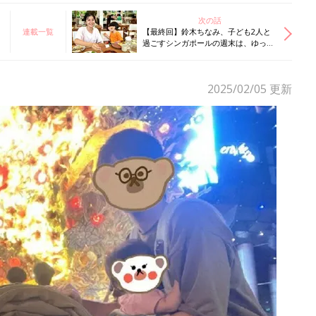
次の話
連載一覧
【最終回】鈴木ちなみ、子ども2人と
過ごすシンガポールの週末は、ゆった
り朝ごはんのスタートから、お出か
け、プールとあわただしく過ぎていき
ます
2025/02/05
更新