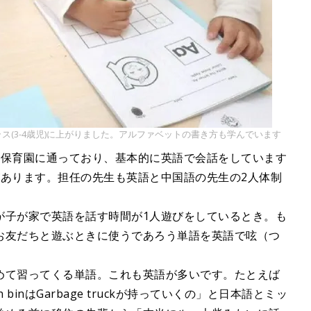
ス(3-4歳児)に上がりました。アルファベットの書き方も学んでいます
ル保育園に通っており、基本的に英語で会話をしています
があります。担任の先生も英語と中国語の先生の2人体制
が子が家で英語を話す時間が1人遊びをしているとき。も
お友だちと遊ぶときに使うであろう単語を英語で呟（つ
めて習ってくる単語。これも英語が多いです。たとえば
binはGarbage truckが持っていくの」と日本語とミッ