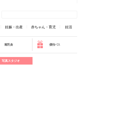
妊娠・出産
赤ちゃん・育児
妊活
離乳食
優待パス
写真スタジオ