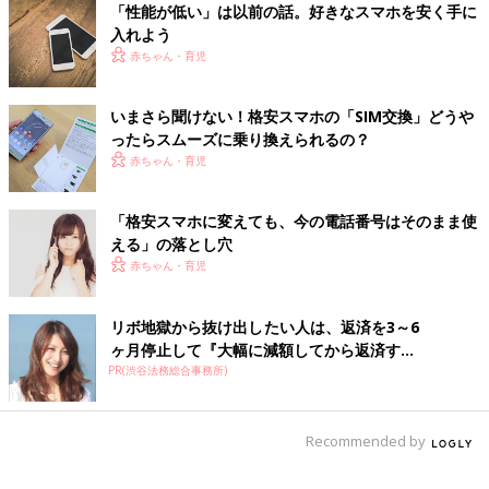
ちなみに大手携帯会社では、5GBで月額5,000円。格安スマホな
「性能が低い」は以前の話。好きなスマホを安く手に
ら、半額以下で同じデータ通信量を使えます。
入れよう
赤ちゃん・育児
いまさら聞けない！格安スマホの「SIM交換」どうや
ったらスムーズに乗り換えられるの？
赤ちゃん・育児
「格安スマホに変えても、今の電話番号はそのまま使
える」の落とし穴
ヘビーユーザーにおすすめのプラン［7GB～容量無制限］
赤ちゃん・育児
データ通信量を最も使用するのは、動画の視聴です。子どものお
昼寝中にスマホでドラマを見るなど、動画を1日1時間以上見る人
リボ地獄から抜け出したい人は、返済を3～6
は、大容量のプランを選んでおきましょう。
ヶ月停止して『大幅に減額してから返済す...
大手携帯会社では、容量5GBの次の選択肢は、20GB、30GB。
PR(渋谷法務総合事務所)
「5GBじゃ足りないけど、20GBもいらない」という人には、選
択肢が豊富な格安スマホの出番です。
Recommended by