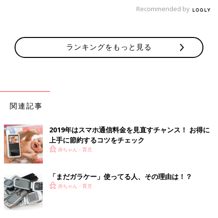
3GBあれば十分です。
Recommended by
大手携帯会社の月額料金プランは、1GBが2,900円、2GBが3,500
円。格安スマホのデータ通信料の安さが際立っていますね。
ランキングをもっと見る
関連記事
2019年はスマホ通信料金を見直すチャンス！ お得に
ミドルユーザーにおすすめのプラン［5～7GB］
上手に節約するコツをチェック
赤ちゃん・育児
スマホを使ってYouTubeなどで子どもにアニメを見せたり、ゲー
ムアプリをダウンロードして遊ばせたりしていると、意外とデー
「まだガラケー」使ってる人、その理由は！？
タ通信量が消費されます。「3GBでは物足りないかも…」という
赤ちゃん・育児
人は、5～7GBのプランから選んでみましょう。容量を使いきっ
たときのために、データ通信量をチャージできるプランもありま
す。