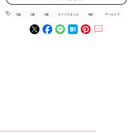
●動画の視聴＝約8時間
0歳
2歳
3歳
ライフスタイル
4歳～
アーカイブ
※約5分（10MB）の動画を90本程度
格安スマホのサービスを提供している会社は20社以上あります
が、ほとんどの会社は、ドコモの通信・通話回線を借りていま
す。筆者は格安スマホに変えるとき、「安い分、ネットにつなが
りづらかったらどうしよう」と心配しましたが、そんなことはあ
りませんでしたよ。
また、格安スマホはサービス提供会社が多いだけでなく、ひと月
に使えるデータ通信量のプランが1GBから無制限までさまざま。
大手携帯会社と比べて選択肢が豊富なため、自分にあったプラン
を選ぶことで、月額料金のムダを抑えられます。
格安スマホのプランを選ぶ前に、まずは今、自分がひと月にどの
程度のデータ通信量を使っているのか確認してみましょう。
自分のデータ通信量をチェックしよう
●ドコモユーザーは
ここ
でチェック