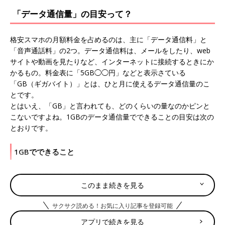
「データ通信量」の目安って？
格安スマホの月額料金を占めるのは、主に「データ通信料」と
「音声通話料」の2つ。データ通信料は、メールをしたり、web
サイトや動画を見たりなど、インターネットに接続するときにか
かるもの。料金表に「5GB◯◯円」などと表示さている
「GB（ギガバイト）」とは、ひと月に使えるデータ通信量のこ
とです。
とはいえ、「GB」と言われても、どのくらいの量なのかピンと
こないですよね。1GBのデータ通信量でできることの目安は次の
とおりです。
1GBでできること
●メールの送受信＝約200,000通
このまま続きを見る
※1通＝300文字程度のテキストメール（5KB）の場合
サクサク読める！お気に入り記事を登録可能
●WEBサイトの閲覧＝約3,000ページ
※ニュースサイトなど
アプリで続きを見る