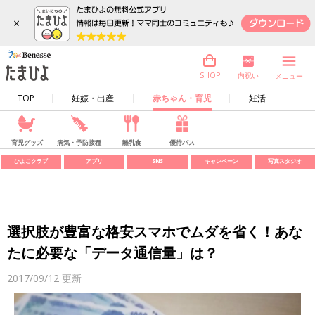
×
内祝い
SHOP
メニュー
TOP
妊娠・出産
赤ちゃん・育児
妊活
育児グッズ
病気・予防接種
離乳食
優待パス
ひよこクラブ
アプリ
SNS
キャンペーン
写真スタジオ
選択肢が豊富な格安スマホでムダを省く！あな
たに必要な「データ通信量」は？
2017/09/12
更新