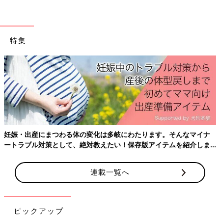
特集
筆者は現在、「BIGLOBE SIM」の6GBのプランを利用していま
す。筆者が「BIGLOBE SIM」で契約したときは、たまたま新規
契約特典として、「2カ月間データ通信量無料キャンペーン」が
行われていました。本当は6GBで十分だったのですが、せっかく
無料なんだからと思い、契約時は12GBを選びました。12GBもあ
妊娠・出産にまつわる体の変化は多岐にわたります。そんなマイナ
れば、気になっていたドラマやPVをスマホでたっぷり見てもへ
ートラブル対策として、絶対教えたい！保存版アイテムを紹介しま
っちゃらです。無料キャンペーンが終わる3カ月後には、6GBの
す。
プランに変更しました。
このように、新規契約の特典として「データ通信量無料」などの
連載一覧へ
キャンペーンを行っている会社もあるので、格安スマホを検討し
ている人はぜひチェックしてみてください。
文・新米主婦ライターU
ピックアップ
独身時代の浪費癖が抜けず、新婚の今も節約意識の低いどんぶり