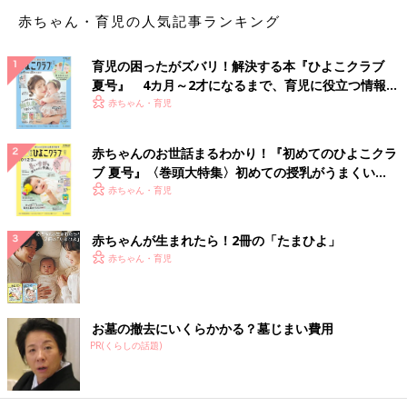
●auユーザーは
ここ
でチェック
赤ちゃん・育児の人気記事ランキング
●SoftBankユーザーは
ここ
でチェック
育児の困ったがズバリ！解決する本『ひよこクラブ
夏号』 4カ月～2才になるまで、育児に役立つ情報が
あなたに必要なデータ通信量別・おすすめプラン
いっぱい！
赤ちゃん・育児
ひと月に使っているデータ通信量がわかったら、自分にぴったり
赤ちゃんのお世話まるわかり！『初めてのひよこクラ
のプランを選びましょう。とはいえ、このプラン選びがめんどう
ブ 夏号』〈巻頭大特集〉初めての授乳がうまくい
なんですよね。そこで、代表的なプランを表にまとめました。参
く！ おっぱい・ミルクの基本と夏のトラブル 解決テ
赤ちゃん・育児
考にしてみてください。
ク
データ通信量のプランは、申し込み後も変更可能という会社が多
いです。データ通信量がどのくらい必要なのかわからない場合
赤ちゃんが生まれたら！2冊の「たまひよ」
は、最初に容量が多めのプランを選んで、1～2カ月使ってみてか
赤ちゃん・育児
らプランの見直しをしましょう。
ライトユーザーにおすすめのプラン［1～3GB］
お墓の撤去にいくらかかる？墓じまい費用
PR(くらしの話題)
スマホ利用者の9割以上は、ひと月あたりのデータ通信量が3GB
という調査結果があります（※1）。スマホの主な用途がメールや
SNSのチェック、ちょっとした調べ物という人は、ひと月1～