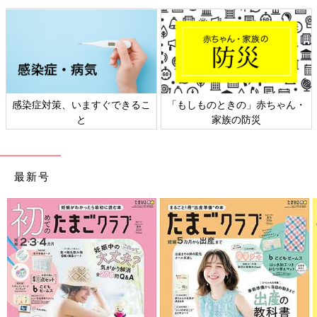
勘定女。手持ちのスマホが壊れたことをきっかけに、一度の手間
でガッツリ節約したいという思いつきから、格安スマホの道に足
を踏み入れる。
※1／NTTコム「スマートフォンのデータ通信量と月額料金に関
する調査」
感染症対策、いますぐできるこ
「もしものときの」赤ちゃん・
※ここに記載した各サービスの情報は、2016年11月15日時点のも
と
家族の防災
のです。最新の情報と異なる場合があります。
※この記事は「たまひよONLINE」で過去に公開されたもので
す。
最新号