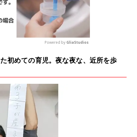
Powered by 
GliaStudios
た初めての育児。夜な夜な、近所を歩
M
u
t
e