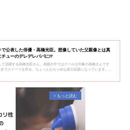
キで公表した俳優・高橋光臣。想像していた父親像とは真
チューのデレデレパパに!?
して活躍する高橋光臣さん。画面の中ではクールな印象の高橋さんです
れた手つきでスイーツを作る、ちょっとおちゃめな姿が話題になっています。さ
年秋に第3子となる男の子が誕生し、3人の男の子のパパに。今回は、子ど
うスイーツ作りについてや、パパになってからの仕事との向き合い方につ
ビューの前編です。
もっと読む
arrow_forward_ios