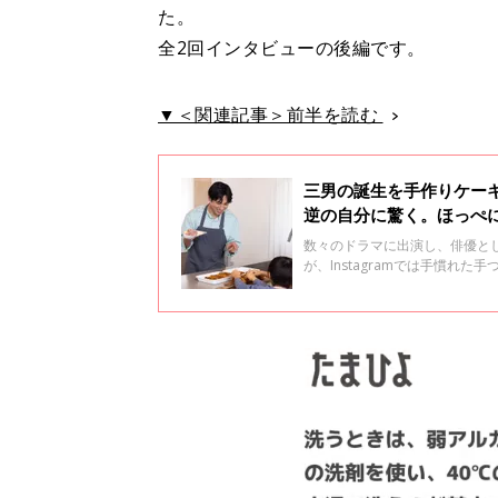
た。
全2回インタビューの後編です。
▼＜関連記事＞前半を読む
三男の誕生を手作りケー
逆の自分に驚く。ほっぺに
数々のドラマに出演し、俳優と
が、Instagramでは手慣
らにプライベートでは、2024
もたちがきっかけで始めたとい
いて聞きました。 全2回インタ