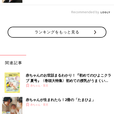
と考えていたとき、夫の両親もうちの両親も結婚記念日が3月だ
と知ったんです。だから、両家をつなげる意味も込めて、何の記
Recommended by
念日でもありませんでしたが、3月に入籍をしました。
ある意味、この時期にしなさい！みたいな運命を感じましたね」
（谷口さん）
ランキングをもっと見る
こうして、奈都子さんと孝英さんは晴れて夫婦に。2009年のこ
とでした。しかし、そのあと、結婚3年目の2012年、孝英さんの
脳腫瘍が再発したのです。
関連記事
「再発は、1回目の腫瘍とはまた違うもので。医師には『多分そ
んなに悪いタイプではないけれど、日本でまだ30 例ぐらいしか
見つかっていないものです。予後は悪くないとは思うけれど、そ
赤ちゃんのお世話まるわかり！『初めてのひよこクラ
ブ 夏号』〈巻頭大特集〉初めての授乳がうまくい
もそも30 例ぐらいしかないので今は何とも言えません』と言わ
く！ おっぱい・ミルクの基本と夏のトラブル 解決テ
赤ちゃん・育児
れました。
ク
再発した腫瘍は、約10時間の手術と、抗がん剤で治療すること
赤ちゃんが生まれたら！2冊の「たまひよ」
に。さらに、退院後も、服薬するタイプの抗がん剤を続けなけれ
赤ちゃん・育児
ばならないこともわかったんです。