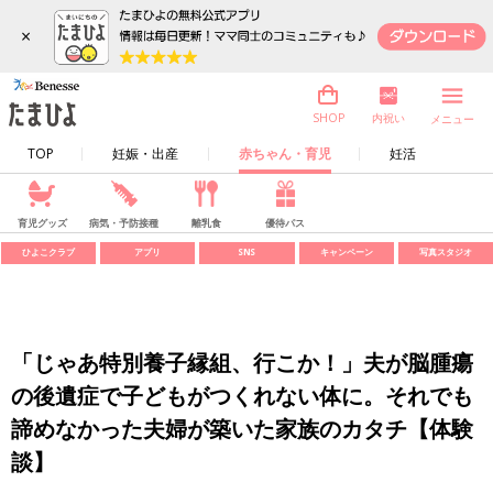
×
内祝い
SHOP
メニュー
TOP
妊娠・出産
赤ちゃん・育児
妊活
育児グッズ
病気・予防接種
離乳食
優待パス
ひよこクラブ
アプリ
SNS
キャンペーン
写真スタジオ
「じゃあ特別養子縁組、行こか！」夫が脳腫瘍
の後遺症で子どもがつくれない体に。それでも
諦めなかった夫婦が築いた家族のカタチ【体験
談】