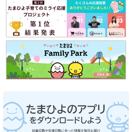
長男・朝陽くんが2歳になったころ、夫が3度目の脳腫瘍に
「面接から1週間後に、あっせん団体から連絡があり、無事に合
格しましたと言われ、本当にうれしかったです。ただ、ここから
が怒涛の展開で、連絡の1週間後に該当する赤ちゃんがいると連
絡があり、バタバタと赤ちゃんグッズをそろえて、連絡から4日
後には生後2週間の長男を迎えることになりました。
今は長男を迎えたときと法律が変わっているので、面接後に講義
妊娠日数や生後日数に合った情報を毎日お届け