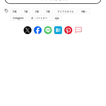
長男・朝陽くんを迎えたころ。谷口さん夫婦が31歳と32歳のときだった
0歳
1歳
2歳
3歳
ライフスタイル
4歳～
2007年秋、当時27歳の奈都子さんは、1歳年下の婚約者・孝英さ
Instagram
夫・パートナー
app
んとの入籍を予定していました。しかし、年明けに結婚式を控
え、入籍まで3カ月となったころ、孝英さんの脳腫瘍が判明した
のです。
「最初は、あまり悪性度が高くない脳腫瘍で3カ月くらいの治療
になると聞かされていたんです。だから予定していた入籍にも間
に合いそうだな、という感じでした。
でも、1回目の抗がん剤をしたあとの検査で状態があまりよくな
いと言われて。詳しく検査してみたら、思っていたより悪性度が
高かったことがわかったんです。5年生存率が48%くらいしかな
いと。
そうなると、みんな結婚について『ちょっと考え直したほう
が…』という状態になるんですよね。私の両親にも、夫の母から
も言われましたし、当の夫にも、入院していた病院の廊下で『別
れたほうがいいんじゃないか』と言われました。