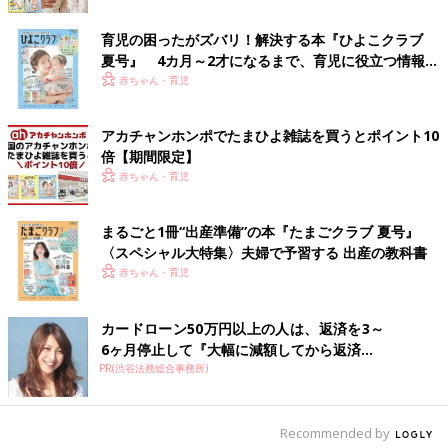
抗がん剤を使うと、男性は子どもをつくる能力に影響が出る可能
育児の困ったがズバリ！解決する本『ひよこクラブ
性があるんですね。それは、1度目の脳腫瘍のとき、そのときは
夏号』 4カ月～2才になるまで、育児に役立つ情報が
婚約者という立場だったんですが、医師から『抗がん剤を使うの
いっぱい！
赤ちゃん・育児
で、将来、子どもができにくくなる可能性がある』と聞いていま
した。
アカチャンホンポでたまひよ雑誌を買うとポイント10
抗がん剤治療を止めて5～6年後に、子どもをつくる能力が戻る場
倍【期間限定】
合もあるそうなんですが、退院しても2年は飲まないといけなく
赤ちゃん・育児
て、抗がん剤を止めて5～6年後から子どもをつくれるかもしれな
い、と言われても、そのころ私は何歳なの？って。
まるごと1冊“出産準備”の本『たまごクラブ 夏号』
〈スペシャル大特集〉夫婦で予習する 出産の教科書
しかも、夫の場合、1度目の脳腫瘍の後遺症で、ありとあらゆる
赤ちゃん・育児
ホルモンを作れなくなっていたので、再び精子をつくれるように
なるかもわからない。やっぱり夫の子どもを望むことは難しいか
カードローン50万円以上の人は、返済を3～
な、と思いました」（谷口さん）
6ヶ月停止して『大幅に減額してから返済...
PR(渋谷法務総合事務所)
そのとき、奈都子さんはあることを思い描いていました。それが
養子縁組です。
Recommended by
「私、学生のころから、早く子どもが欲しいと思っていたんです