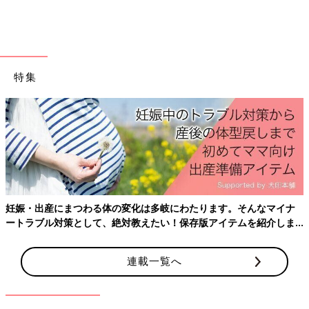
が、生理不順など婦人科系に不安があって。だから『もしかする
と、将来子どもを授かるのは難しいかもしれない。そしたら、養
子を迎えよ♪』とそのころから思っていたし、養子縁組について
もポジティブなイメージだったんです。だから、養子縁組のこと
は、夫の1度目の脳腫瘍入院中から、調べ始めていたんです。
特集
ただ、夫はそうじゃないのかなと思うことがあって。実は夫は、
1歳のときに施設から今の両親に養子縁組で迎えられていて、き
ょうだいもみんな養子縁組なんです。だからこそ、子どもについ
て、夫は血のつながりにこだわっているようでした。周囲に自分
と血のつながっている人がいないからこそ、血のつながった家族
がほしいという気持ちは多分私より強かったのだと思います。
交際中に夫が、自分は養子だという話をしてくれたとき、夫の様
妊娠・出産にまつわる体の変化は多岐にわたります。そんなマイナ
ートラブル対策として、絶対教えたい！保存版アイテムを紹介しま
子がすごく暗くて。『養子のことでなにかあったのかな。これ
す。
は、自分たちが養子縁組をすることになったらあかんタイプなの
かな？』と思っていたんですね。でも、実際に夫の両親に会って
連載一覧へ
みたら、夫は両親からすんごく溺愛されていたんですよ（笑）。
『あんなに暗かったのに、なんや、めっちゃめちゃ愛されとるや
ん！』って。だから、私も養子縁組になっても大丈夫という気持