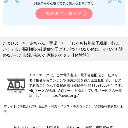
を受けないとだめだったり、家庭訪問や育児研修があったりする
妊娠中から産後まで長く使える無料アプリ
ので、面接から赤ちゃんを待機する状態になるまで早くても3カ
無料ダウンロード
月ぐらいかかるんですが、長男のころにはそれがなかったので異
例の早さ。6月頭に面接を受けて、6月末にはもう長男はわが家に
来ていました」（谷口さん）
迎えた生後2週間の赤ちゃん、朝陽（あさひ）くん。それはとて
たまひよ
赤ちゃん・育児
「じゃあ特別養子縁組、行こ
も元気な男の子でした。
か！」夫が脳腫瘍の後遺症で子どもがつくれない体に。それでも諦
めなかった夫婦が築いた家族のカタチ【体験談】
「長男は4295gで生まれたそうです。あっせん団体からも『元気
な子やから！』と言われていましたね。
ＡＢＪマークは、この電子書店・電子書籍配信サービスが、
迎える日までに、性別と誕生日を教えてもらって、あとは写真が
著作権者からコンテンツ使用許諾を得た正規版配信サービス
送られてきて。それ以外の実母さんの詳しい状況などは、当日引
であることを示す登録商標（登録番号 第11091000号）です。
き渡されたときに教えてもらえました。長男とは、新大阪で対面
ABJマークの詳細、ABJマークを掲示しているサービスの一覧
はこちら→
https://aebs.or.jp/
したんですけど、ずっと『大きい、大きい』って聞いていたの
で、どんな子なんだろうと思っていました。でも実際会ったら、
本サイトに掲載されている記事・写真・イラスト等のコンテンツの無断転載を禁じま
やっぱりちっちゃくて、かわいい！って思いました。
す。
当時は事前に講習がなかったので、引き渡し後には団体の代表が
一緒に家に来てくれて、そこで初めての抱っこ。そのあとは、
沐
たまひよについて
利用規約
ポリシー
医師・専門家一覧