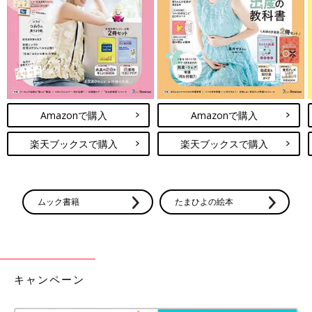
れて、しばらく夫の気持ちを待っていたんですけれど、もう待ち
きれなくて。1カ月でしびれを切らして『そろそろ養子縁組ど
う？』って夫に切り出しました。
そこであらかじめ調べておいた養子縁組のあっせん団体に資料を
問い合わせてみたんですが、団体ごとに養親になるためには条件
があるんです。そして、どこの団体も『心身ともに健康である』
Amazonで購入
Amazonで購入
っていうのが条件に入っていて。抗がん剤治療中ということがど
う判断されるかなと思いつつ、今お世話になっている団体に問い
楽天ブックスで購入
楽天ブックスで購入
合わせたら、面接をしてもらえることになったんです。
養子縁組のあっせん団体との面接をするにあたって、脳腫瘍の治
療中ですっていう話をしてあったので、面接には診断書を持って
ムック書籍
たまひよの絵本
くるように言われ、主治医が書いた診断書を持参。ちなみに、主
治医は『子育ては問題ないです』と言ってくれていました」（谷
口さん）
念願の長男を迎え、3人家族に！しかし2年後…
キャンペーン