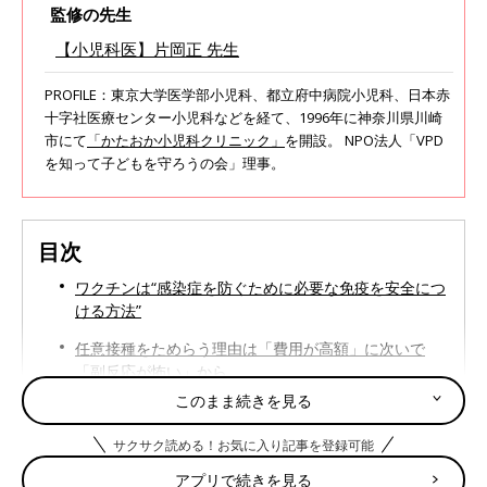
監修の先生
【小児科医】片岡正 先生
PROFILE：東京大学医学部小児科、都立府中病院小児科、日本赤
十字社医療センター小児科などを経て、1996年に神奈川県川崎
市にて
「かたおか小児科クリニック」
を開設。 NPO法人「VPD
を知って子どもを守ろうの会」理事。
目次
ワクチンは“感染症を防ぐために必要な免疫を安全につ
ける方法”
任意接種をためらう理由は「費用が高額」に次いで
「副反応が怖い」から
このまま続きを見る
ステロイド剤使用中など、予防接種を受けられない場
合もあることを知っておこう
サクサク読める！お気に入り記事を登録可能
アプリで続きを見る