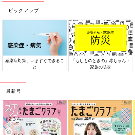
をつければいいのでしょう？
ピックアップ
「万一、腸重積症が発症した場合でも、早く気付いて病院にかか
れば大きな問題にならずにすみます。ロタウイルスのワクチンを
接種したあとは、腸重積症が起こる可能性があることを念頭に置
いて様子を見ることが必要です。
嘔吐（おうと）したり、すごくおなかを痛がる、しばらくしてか
ら血便が出るなどの症状があったときは、急いで医療機関にかか
りましょう。そして医師にいつロタウイルスワクチンを接種した
感染症対策、いますぐできるこ
「もしものときの」赤ちゃん・
かを伝えることが大切です」
と
家族の防災
生ワクチンを接種すると、その病気の症状がごく軽く出る
場合がある
最新号
――そのほかに、知っておいたほうがいい副反応はありますか？
「生ワクチンは接種することで、その病気の症状がごく軽く出る
場合があります。接種後、潜伏期間を経てから熱が出たり頭が痛
くなるなどの症状が出ますが、自然に治りますし、後遺症が残る
ことはありません。自然感染でかかるよりはずっと軽い症状です