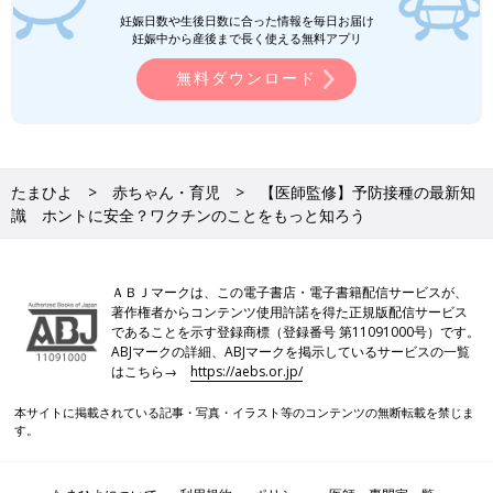
して医師に相談してください」
妊娠日数や生後日数に合った情報を毎日お届け
妊娠中から産後まで長く使える無料アプリ
【医師監修】赤ちゃんの症状で緊急度が
無料ダウンロード
わかる！予防接種の副反応が出たらすべ
きこと
予防接種後の赤ちゃんの様子を見て「これっ
て、副反応？｣と思っても、その見極めはとて
も難しいもの。ここでは、副反応の症状とその
緊急性、対処のしかたについて、小児科医の山
たまひよ
赤ちゃん・育児
【医師監修】予防接種の最新知
中龍宏先生に解説していただきました。
副反応を怖がって予防接種をやめてしまうのは、副反応の何倍も
識 ホントに安全？ワクチンのことをもっと知ろう
恐ろしい感染症にかかる危険性を高めることになってしまいま
す。副反応が出たときに適切な対応ができるように、前もって情
報を知っておくことが、上手に予防接種を受けるコツの一つでも
ＡＢＪマークは、この電子書店・電子書籍配信サービスが、
あるようです。
著作権者からコンテンツ使用許諾を得た正規版配信サービス
次回は「自然感染で免疫をつけるのではダメなの？」をお届けし
であることを示す登録商標（登録番号 第11091000号）です。
ます。お楽しみに。
ABJマークの詳細、ABJマークを掲示しているサービスの一覧
はこちら→
https://aebs.or.jp/
（取材・文 かきの木のりみ）
本サイトに掲載されている記事・写真・イラスト等のコンテンツの無断転載を禁じま
監修／【小児科医】片岡正 先生
す。
●記事の内容は掲載当時の情報で、現在と異なる場合がありま