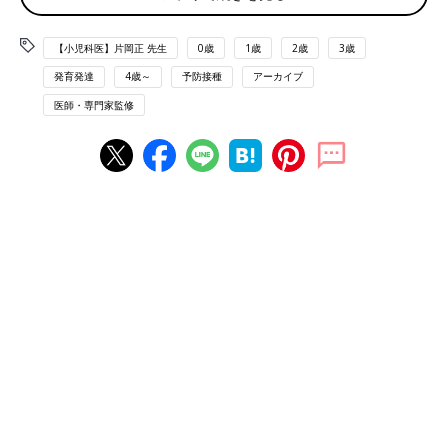
ワクチンは“感染症を防ぐために必要な免疫を安全に
つける方法”
【小児科医】片岡正 先生
0歳
1歳
2歳
3歳
発育発達
4歳～
予防接種
アーカイブ
――
予防接種
で使われるワクチンは、そもそもどういう役割のも
医師・専門家監修
のでしょうか？
「乳幼児期には免疫が未発達なため、さまざまな感染症にかかり
ます。感染していくことで免疫をつけながら成長していくのです
が、感染症は風邪のように軽いものだけではありません。なかに
は深刻な合併症や後遺症を引き起こしたり、命を落とす危険があ
る病気もあります。
予防接種はそうした感染症を防ぐために必要な免疫を、安全につ
ける方法です。ワクチンを接種することで、子どもたちを病気か
ら守ることができるのです」
――ワクチンは何からつくっていて、どういう働きをするのです
か？
「ワクチンには“生ワクチン”“不活化（ふかつか）ワクチン”“トキ
ソイド”の3種類があります。