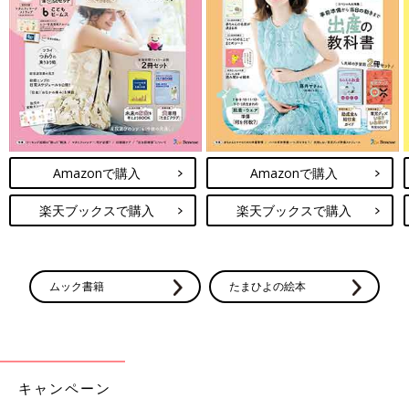
み、免疫をつけることができます。
また、ごくまれに、ワクチンの成分に対してアレルギーがある人
がショック状態になるなど、激しい副反応が起こるケースもあり
ます。確率はごくごくわずかですが、念のため接種後30分は病院
の待合室などで様子を見るようにしてください。
このように、副反応はないわけではありませんが、副反応より
も、ワクチンを接種しないでその病気にかかったときの危険性の
ほうがずっと大きいのです。その点をよく理解して、前向きに接
種をしていただきたいです」
Amazonで購入
Amazonで購入
【医師監修】赤ちゃんの予防接種「副反
楽天ブックスで購入
楽天ブックスで購入
応」の気になるQに小児科医が回答
赤ちゃんの予防接種後、｢大丈夫だろう｣と思っ
ていても、やっぱり気になる副反応。とくに多
くのママが気がかりにしていることを、小児科
ムック書籍
たまひよの絵本
医の山中龍宏先生に回答していただきました。
ステロイド剤使用中など、予防接種を受けられない
場合もあることを知っておこう
キャンペーン
――予防接種を受けてはいけない場合というのは、どういうとき