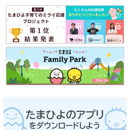
ですか？
「免疫に異常があるかたは予防接種を受けられない場合がありま
す。赤ちゃんに免疫の病気、とくに先天的な病気があるかどうか
はわかりづらいですが、ご家族・ご親戚に先天性の免疫不全と言
われた人がいるかどうかである程度判断できます。予防接種の問
診票にも必ずその質問項目が入っているはずです。
ステロイド剤や抗がん剤も免疫を抑制する作用があるので、ステ
ロイド療法、抗がん剤療法を受けている人は主治医と相談するこ
とが必要です」
――風邪など、急性の病気のときも接種はできないのですよね？
「熱が出ている場合はだめですが、せきや鼻水、下痢だけで、本
人が元気で食欲も普通にあるなら接種しても問題ありません。
よく親御さんが“風邪をひいて鼻水が出ているから予防接種を見
合わせます”と勝手に判断してしまうことがありますが、この程
度ならほとんどの場合が接種可能です。とくに0歳、
1歳
はしょっ
ちゅう風邪をひきますので、軽い鼻水やせきで接種を延期してい
るとどんどん遅れてしまいます。自己判断しないで、まずは受診