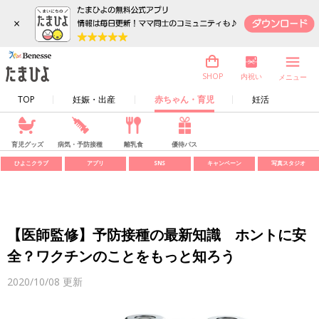
×
内祝い
SHOP
メニュー
TOP
妊娠・出産
赤ちゃん・育児
妊活
育児グッズ
病気・予防接種
離乳食
優待パス
ひよこクラブ
アプリ
SNS
キャンペーン
写真スタジオ
【医師監修】予防接種の最新知識 ホントに安
全？ワクチンのことをもっと知ろう
2020/10/08
更新