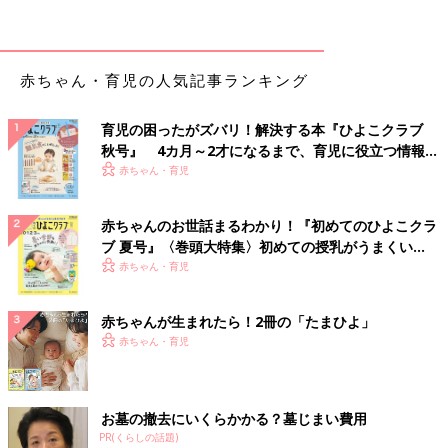
生ワクチンは生きた病原体の病原性を十分に弱めたものです。接
種すると、ごく軽く病気にかかったような状態になり、免疫がで
きます。十分な免疫をつくるためには数週間かかります。ロタウ
赤ちゃん・育児の人気記事ランキング
イルス、BCG、MR（麻疹・風疹混合）、おたふくかぜ、水痘
（みずぼうそう）などがこれです。
育児の困ったがズバリ！解決する本『ひよこクラブ
不活化ワクチンは病原体を殺し、免疫をつけるのに必要な成分を
秋号』 4カ月～2才になるまで、育児に役立つ情報が
取り出して病原性をなくしたワクチン。免疫をつくるのに複数回
いっぱい！
赤ちゃん・育児
の接種が必要です。B型肝炎、ヒブ、小児用肺炎球菌、百日ぜ
き、ポリオ※、日本脳炎・
インフルエンザ
などです。
トキソイドとは細菌が生産する毒素だけを取り出し、その毒性を
赤ちゃんのお世話まるわかり！『初めてのひよこクラ
なくしたワクチン。基本的には不活化ワクチンと同じなので、複
ブ 夏号』〈巻頭大特集〉初めての授乳がうまくい
数回の接種が必要です。ジフテリア、破傷風（はしょうふう）な
く！ おっぱい・ミルクの基本と夏のトラブル 解決テ
赤ちゃん・育児
どがこれに当たります」
ク
（※ポリオは2012年8月まで定期接種では生ワクチン）
赤ちゃんが生まれたら！2冊の「たまひよ」
赤ちゃん・育児
任意接種をためらう理由は「費用が高額」に次いで
「副反応が怖い」から
お墓の撤去にいくらかかる？墓じまい費用
PR(くらしの話題)