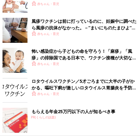
赤ちゃん・育児
――上のグラフは2016年夏にベネッセコーポレーション「たま
ひよ生活リサーチ」が、
0歳
~1歳6カ月未満の子を持つ女性約300
風疹ワクチンは前に打っているのに、妊娠中に調べた
人に実施した、予防接種に関するアンケート結果の一部です。任
ら風疹の抗体がなかった。－”まいにちのたまひよ”の
体験談
意接種をためらうかたの理由として、費用の高額さに次いで“副
赤ちゃん・育児
反応が怖い”が多数。やはりワクチンには副反応がつきものです
か？
怖い感染症から子どもの命を守ろう！「麻疹」「風
疹」の排除国である日本で、ワクチン接種が大切な理
「ワクチンは異物を体の中に入れるので、副反応が出る可能性が
由とは？【小児科医】
赤ちゃん・育児
あります。よくある副反応は、“痛い”“はれる”“接種後にぐずる”な
ど。ヒブや肺炎球菌は、接種当日に熱が出てぐずることがよくあ
ロタウイルスワクチン／5才ごろまでに大半の子がか
ります。
かる、嘔吐下痢が激しいロタウイルス胃腸炎を予防。
しかし、いずれの場合もたいてい1日で治まりますし、高熱には
2020年10月から定期接種に
赤ちゃん・育児
ならないことがほとんどです。
危険な副反応は“ぐったりする”“39度を超えるような高熱が出
る”“
けいれん
を起こす”などですが、こういうことはめったにあり
もらえる年金25万円以下の人が知るべき事
ません。起きた場合でも、ワクチンが原因ではなく、ほかの病気
PR(くらしの話題)
が原因でこの症状が出ている場合が多いのです。万一こういう症
状が出たときには、接種の有無にかかわらず、急いで受診するこ
とが大切です」