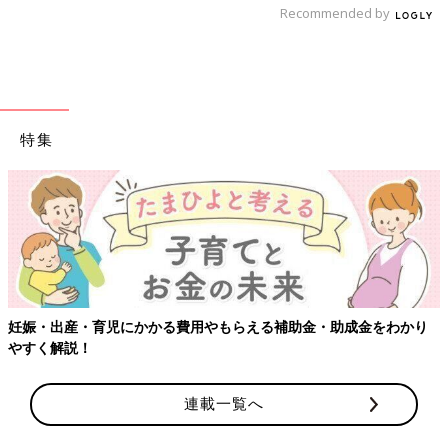
Recommended by
ロタウイルスワクチンで“腸重積（ちょうじゅうせき）
症”は起こる!?
――ロタウイルスのワクチンの副反応で、腸の中に腸が入り込ん
でしまう病気“腸重積症”が起こることがあると聞きます。
特集
「ロタウイルスのワクチンを飲んだ人と飲まなかった人を比べる
【
と、たしかに飲んだ人のほうが、接種後一週間のうちに腸重積症
が起こる確率が高いです。
しかし、ロタウイルス感染症はかかってしまうと根本的な治療法
はありませんが、ワクチンを接種していれば重症になるのを約
90%防ぐことができるのです。WHO（世界保健機関）は、ロタ
ウイルスワクチンを子どもが接種する最重要ワクチンのひとつに
娠・出産・育児にかかる費用やもらえる補助金・助成金をわかり
位置付けています。
すく解説！
ワクチン接種による副反応のリスクより、ロタウイルス感染によ
る重症化を防ぐメリットのほうがずっと大きいために、予防接種
が続けられているともいえます」
連載一覧へ
――ロタウイルスの予防接種を受けるときには、どんなことに気