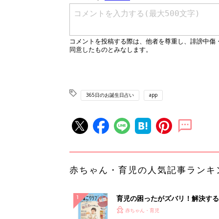
365日のお誕生日占い
app
赤ちゃん・育児の人気記事ランキ
育児の困ったがズバリ！解決する
『ひよこクラブ 秋号』 4カ月～
赤ちゃん・育児
になるまで、育児に役立つ情報が