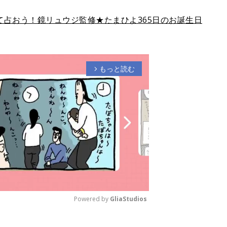
占おう！鏡リュウジ監修★たまひよ365日のお誕生日
もっと読む
arrow_forward_ios
Powered by 
GliaStudios