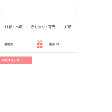
妊娠・出産
赤ちゃん・育児
妊活
離乳食
優待パス
写真スタジオ