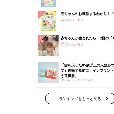
ぱい！
赤ちゃんのお世話まるわかり！『
てのひよこクラブ 夏号』〈巻頭
赤ちゃん・育児
集〉初めての授乳がうまくいく！
っぱい・ミルクの基本と夏のトラ
解決テク
赤ちゃんが生まれたら！2冊の「
ひよ」
赤ちゃん・育児
「歯を失った65歳以上の人は必
て」後悔する前に！インプラント
う選択肢。
PR（あんしんインプラント）
ランキングをもっと見る