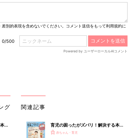
M
u
t
e
ング
関連記事
本
育児の困ったがズバリ！解決する本
2才
『ひよこクラブ 秋号』 4カ月～2才
赤ちゃん・育児
いっ
になるまで、育児に役立つ情報がいっ