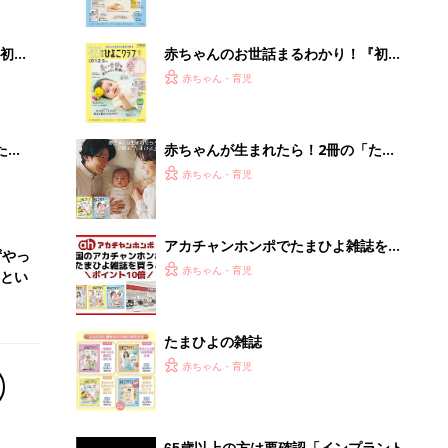
ぱい！
初め
赤ちゃんのお世話まるわかり！『初め
大特
てのひよこクラブ 夏号』〈巻頭大特
赤ちゃん・育児
 お
集〉初めての授乳がうまくいく！ お
ブル
っぱい・ミルクの基本と夏のトラブル
解決テク
たま
赤ちゃんが生まれたら！2冊の「たま
ひよ」
赤ちゃん・育児
アカチャンホンポでたまひよ雑誌を買
ずやっ
うとポイント10倍【期間限定】
赤ちゃん・育児
とい
たまひよの雑誌
赤ちゃん・育児
65歳以上の方は要確認「インプラント