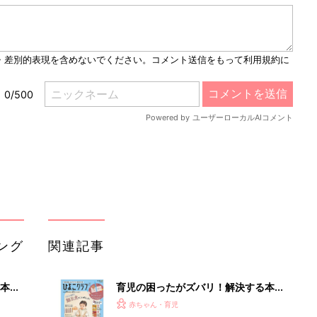
M
u
t
e
ング
関連記事
本
育児の困ったがズバリ！解決する本
2才
『ひよこクラブ 秋号』 4カ月～2才
赤ちゃん・育児
いっ
になるまで、育児に役立つ情報がいっ