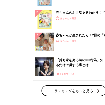
ぱい！
赤ちゃんのお世話まるわかり！『
てのひよこクラブ 夏号』〈巻頭
赤ちゃん・育児
集〉初めての授乳がうまくいく！
っぱい・ミルクの基本と夏のトラ
解決テク
赤ちゃんが生まれたら！2冊の「
ひよ」
赤ちゃん・育児
「持ち家を売る時のNG行為」知
るだけで得する事とは
PR（イエウール）
ランキングをもっと見る