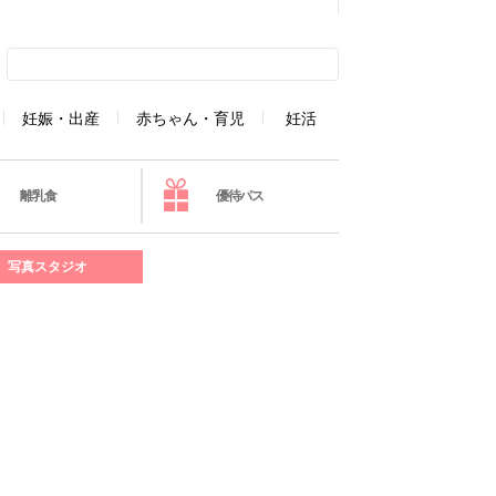
妊娠・出産
赤ちゃん・育児
妊活
離乳食
優待パス
写真スタジオ