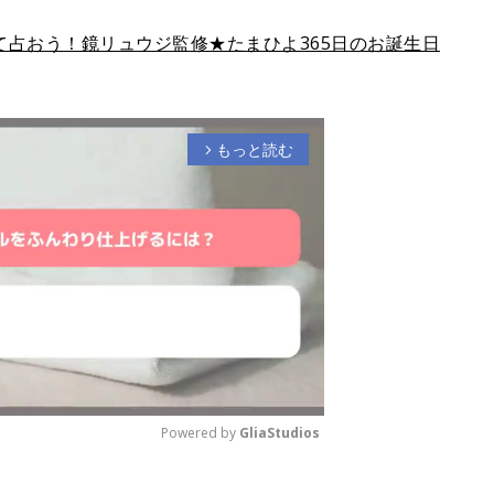
占おう！鏡リュウジ監修★たまひよ365日のお誕生日
もっと読む
arrow_forward_ios
Powered by 
GliaStudios