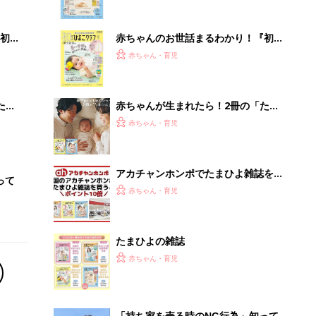
ぱい！
初め
赤ちゃんのお世話まるわかり！『初め
大特
てのひよこクラブ 夏号』〈巻頭大特
赤ちゃん・育児
 お
集〉初めての授乳がうまくいく！ お
ブル
っぱい・ミルクの基本と夏のトラブル
解決テク
たま
赤ちゃんが生まれたら！2冊の「たま
ひよ」
赤ちゃん・育児
アカチャンホンポでたまひよ雑誌を買
って
うとポイント10倍【期間限定】
赤ちゃん・育児
たまひよの雑誌
赤ちゃん・育児
「持ち家を売る時のNG行為」知って