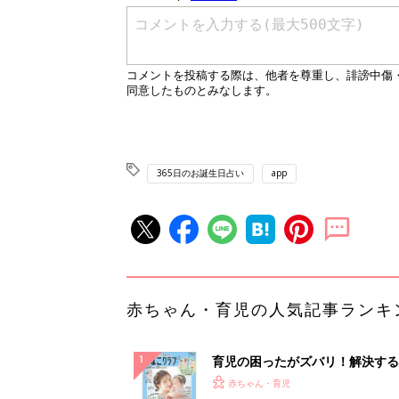
365日のお誕生日占い
app
赤ちゃん・育児の人気記事ランキ
育児の困ったがズバリ！解決する
『ひよこクラブ 夏号』 4カ月～
赤ちゃん・育児
になるまで、育児に役立つ情報が