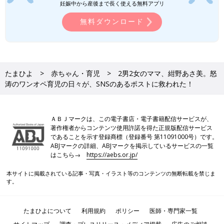
きっと全国のママやパパも同じ。
妊娠中から産後まで長く使える無料アプリ
「わかる〜！」のひと言で救われている何かがあるかもしれな
無料ダウンロード
い。
私はたまたまこういう仕事をしているから、こうやってコラムで
気持ちを書かせていただいたり、YouTubeで夕食を作りながらい
ろいろ小言こぼしたりしていてそこに視聴者さんから共感や感想
のコメントをいただくこともあります。私にとってはそこにすご
たまひよ
赤ちゃん・育児
2男2女のママ、紺野あさ美。怒
く励まされたりもしています。
涛のワンオペ育児の日々が、SNSのあるポストに救われた！
そしてそんなYouTubeのコメント欄で必ずハートを返すのは、い
いねの意味もあれば、ありがとう。わかるよ。頑張ってくださ
ＡＢＪマークは、この電子書店・電子書籍配信サービスが、
い。大変でしたね。いろいろな意味を込めて押しています。
著作権者からコンテンツ使用許諾を得た正規版配信サービス
SNSは時と場合によっては疲れてしまい、デジタルデトックスし
であることを示す登録商標（登録番号 第11091000号）です。
たくなることもあるけど、使い方によっては家の中で気軽にコミ
ABJマークの詳細、ABJマークを掲示しているサービスの一覧
ュニケーションが取れるツールなのでこれからもうまくつき合っ
はこちら→
https://aebs.or.jp/
ていこうと思います。
本サイトに掲載されている記事・写真・イラスト等のコンテンツの無断転載を禁じま
す。
文・写真／紺野あさ美さん 構成／たまひよONLINE編集部
杉浦太陽､家族8人が立ち会う中での第5
たまひよについて
利用規約
ポリシー
医師・専門家一覧
子の誕生｡「長女と一緒にへその緒を切