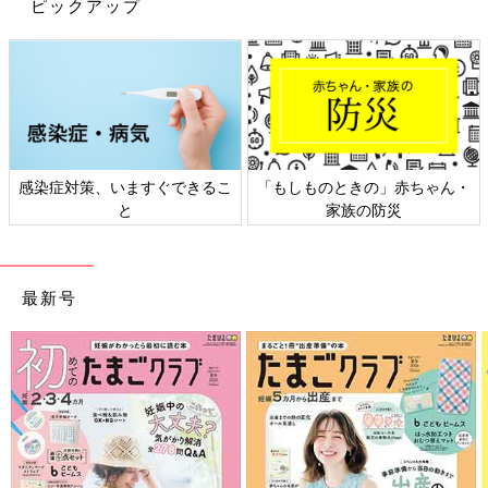
ピックアップ
感染症対策、いますぐできるこ
「もしものときの」赤ちゃん・
と
家族の防災
最新号
わが家の頼りになるお姉ちゃん、長女8歳の誕生日を迎えました！家族6人でお祝
い。
そんな中で救われたのは、SNSで見かけた“大沢たかお祭り
（※）”のポスト。
育児中のあるあるシーンに、大沢たかおさんの絶妙な表情の写真
が添えられていて…。