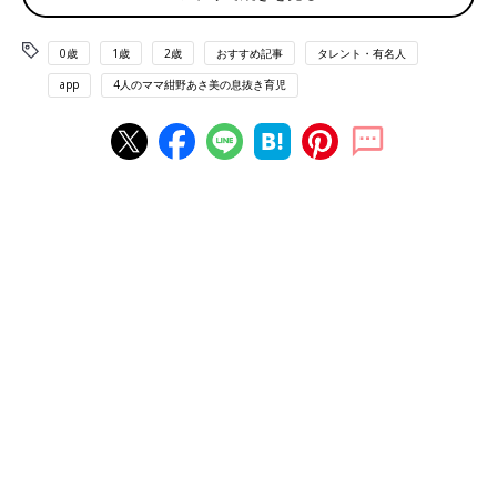
0歳
1歳
2歳
おすすめ記事
タレント・有名人
app
4人のママ紺野あさ美の息抜き育児
おむつもれの都合でズボンを着替えさせたら柄×柄になってしまった･･･。でも、
もう1回着替えを取りに行くのは腰が重いから、「ま、いっか～」な1枚。
夕食づくりから始まり、下の子の離乳食の提供（＆清掃）子ども
たちをおふろに入れて、髪を乾かし保湿して、歯磨きをして、
寝
かしつけ
て…。
気づけば夕方から自分は一度も腰を落ち着けられず、ノンストッ
プで動き続けている。
ようやく全員が寝て、リビングに戻り、洗濯物を干し終え、テー
ブルをふき…。「あぁー！やっと座れた」と初めてソファに沈
む、その瞬間。
ガチャッと玄関が開いて、パパご帰宅。
「なぜ今？」と心の中で思わず突っ込みたくなります。これって