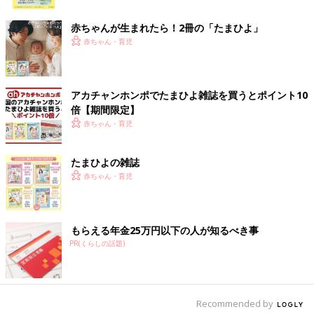
ク
れます。
赤ちゃんが生まれたら！2冊の「たまひよ」
「大変さをわかってほしい・・・」
赤ちゃん・育児
アカチャンホンポでたまひよ雑誌を買うとポイント10
倍【期間限定】
赤ちゃん・育児
たまひよの雑誌
赤ちゃん・育児
もらえる年金25万円以下の人が知るべき事
PR(くらしの話題)
ネットショッピングで届いたダンボールでおふろごっこをする1歳・二女。この遊
びって4人全員やった気がします…（笑）
Recommended by