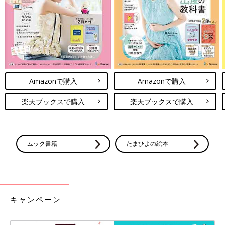
寝かしつけ後のベッドで思わず1人で声を出して笑ってしまいま
した。
結婚前は仕事の告知などで
Twitter
も使っていましたが、産後ほ
とんどTwitterを開かなくなってしまいました。あ、Twitterじゃ
なくてもうXですね･･･。いまだにそのレベルです。
久々にこんなに長い時間Xを見ました。「そうそう」「あるよね
ぇ」なポストがどんどん出てくる。
Amazonで購入
Amazonで購入
みんなこういう経験してるんだな、同じように頑張っているだれ
楽天ブックスで購入
楽天ブックスで購入
かがいるんだなと思えて
エピソードや気持ちを共有できることが、なかなかゆっくり趣味
や旅行などの息抜きができない育児中のちょっとした息抜きにな
ります。
ムック書籍
たまひよの絵本
育児の毎日を乗り越える魔法の言葉は「共感」なのかもしれない
ですね。
パパの帰宅タイミングにモヤっとした夜も、SNSや友人の言葉に
「うちも同じだよ」と寄り添ってもらえるだけで、明日も頑張ろ
キャンペーン
うと思える。