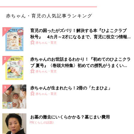
あるあるでしょうか？「今…？」っていうの。
パパにもあのバタバタな時間、カオスなきょうだいげんかを見て
ほしかったなぁと。
赤ちゃん・育児の人気記事ランキング
子どもたちが寝たあとに、再び動き出す家の中･･･
育児の困ったがズバリ！解決する本『ひよこクラブ
秋号』 4カ月～2才になるまで、育児に役立つ情報が
いっぱい！
赤ちゃん・育児
赤ちゃんのお世話まるわかり！『初めてのひよこクラ
ブ 夏号』〈巻頭大特集〉初めての授乳がうまくい
く！ おっぱい・ミルクの基本と夏のトラブル 解決テ
赤ちゃん・育児
ク
赤ちゃんが生まれたら！2冊の「たまひよ」
赤ちゃん・育児
お墓の撤去にいくらかかる？墓じまい費用
PR(くらしの話題)