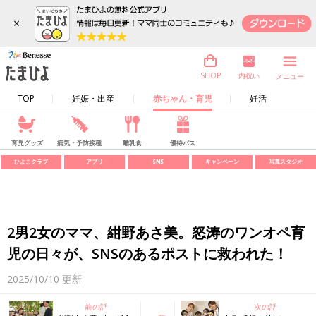
×
内祝い
SHOP
メニュー
TOP
妊娠・出産
赤ちゃん・育児
妊活
育児グッズ
病気・予防接種
離乳食
優待パス
ひよこクラブ
アプリ
SNS
キャンペーン
写真スタジオ
2男2女のママ、紺野あさ美。怒涛のワンオペ育
児の日々が、SNSのあるポストに救われた！
2025/10/10
更新
前の話
次の話