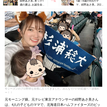
紺野あさ美､末っ子1
一覧
1歳～8歳の4児のマ
歳の夏は､お誕生会＆
マ、紺野あさ美。2026
初の家族6人旅行に挑
年の抱負は「もっと自
戦！目的地に着く前
分自身もほめて、笑顔
にちょっとした事件
の時間を増やすこと」
も…｡家族の笑顔が最
高！
今シーズンのプロ野球も佳境に入ってきました。みんなでパパの応援へ！頑張れ
ー！！
元モーニング娘。元テレビ東京アナウンサーの紺野あさ美さん
は、4人の子どものママで、北海道日本ハムファイターズのピッ