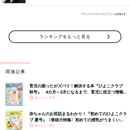
4歳の二男がカートに乗りたいというので、カートとベビーカー2台体制で球場内を
移動。小2、小1の上の子たちは頼もしくなりました！
Recommended by
試合の終わる時間なんて毎日違うのに、不思議と私が一段落つい
たタイミングと帰宅が重なることがあります。
ようやく訪れた静けさの中、再び家の空気が動き出す。
ランキングをもっと見る
誤解なきように補足すると、パパが帰ってきてくれることはうれ
しいんです（にっこり）
ただ、ゆっくりソファーでスマホを触る夫につい「ここまで、ど
れだけ怒涛だったか」を説明したくなります。
もちろん、夫も仕事で頑張って帰ってきたあとなんですけどね。
関連記事
わが家は夫がアスリートという仕事で体が資本だから、「一緒に
やってほしい」とは思わないんです。
育児の困ったがズバリ！解決する本『ひよこクラブ
わが家の場合は、ですね。
秋号』 4カ月～2才になるまで、育児に役立つ情報が
いっぱい！
赤ちゃん・育児
とはいえ、夫がなにもやってない訳じゃなく(笑)、ごはんのした
く中の子どもたちの遊び相手、あとは夫のほうが私より食べるの
が早いので家にいるときは下の子の離乳食を食べさせるのを担当
赤ちゃんのお世話まるわかり！『初めてのひよこクラ
ブ 夏号』〈巻頭大特集〉初めての授乳がうまくい
してもらったり…、
く！ おっぱい・ミルクの基本と夏のトラブル 解決テ
赤ちゃん・育児
身体に負担の少ないことや、できることは家にいるときやってく