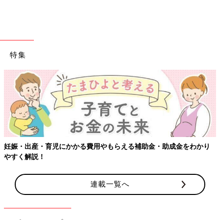
しかしながら職業柄、家にいない期間が長い。
もちろん、夫の職業を理解して結婚したし、ワンオペになる時間
が多いことも覚悟していました。そこに不満はないのです
が･･･。
ただ…、「大変さをわかってほしい」という気持ちはやっぱりあ
特集
る。
夫は多くを語らないタイプ。だからこそ「本当に伝わってる？」
と思うことが1人目の妊娠のときからありました。きっと、理解
してくれているのだと思うけど「わかってるよ」の6文字しか返
ってこないと「本当にどのくらいわかってる？」と確認したくな
る自分がいます。
生まれてみると、想像以上に大変だった育児。
妊娠・出産・育児にかかる費用やもらえる補助金・助成金をわかり
とくにワンオペ期間。
やすく解説！
それを軽視されているわけじゃないとわかっているけれど、たま
には「ねぎらいの言葉」や「共感のひと言」があると、孤独感や
連載一覧へ
疲労感がふっと軽くなるんじゃないかなと思ったりします。
大変な毎日の育児を乗りきる魔法の言葉って！？