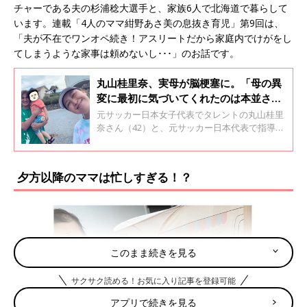
チャーである夫の杉浦稔大選手と、家族6人で北海道で暮らして
います。連載「4人のママ紺野あさ美の息抜き育児」第9回は、
「夫が不在でワンオペ続き！アスリートだから家庭内でけがをし
てしまうような家事は頼めないし･･･」のお話です。
丸山桂里奈、実母が脳梗塞に。「母の異
変に最初に気づいてくれたのは本並さ
ん。感謝です！」
元サッカー日本女子代表でタレントの丸山桂里
奈さん（42）と、元サッカー日本代表で指導者
の本並健治さん（61）ファミリー。2023年2月
に生まれた長女は2歳6カ月を過ぎ、トイレトレ
ーニングにチャレンジしたそうです。妊娠中か
夕方以降のママは忙しすぎる！？
らスタートした連載「GK夫とFW妻の育児奮闘
記」では今まで娘さんの成長の様子はもちろ
ん、夫婦関係や仕事のことなどたくさんの話を
聞いてきました。第30回、最終回です。約3年
間を振り返った思いについても聞きました。
このまま続きを見る
サクサク読める！お気に入り記事を登録可能
アプリで続きを見る