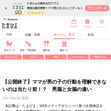
×
内祝い
SHOP
メニュー
TOP
妊娠・出産
赤ちゃん・育児
妊活
育児グッズ
病気・予防接種
離乳食
優待パス
ひよこクラブ
アプリ
SNS
キャンペーン
写真スタジオ
【公開終了】ママが男の子の行動を理解できな
いのは当たり前！？ 男脳と女脳の違い
2017/08/30
更新
本記事は「たまひよ」WEBメディアポリシーに基づき再検証を