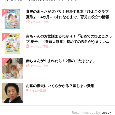
育児の困ったがズバリ！解決する本『ひよこクラブ
夏号』 4カ月～2才になるまで、育児に役立つ情報が
いっぱい！
赤ちゃん・育児
赤ちゃんのお世話まるわかり！『初めてのひよこクラ
ブ 夏号』〈巻頭大特集〉初めての授乳がうまくい
く！ おっぱい・ミルクの基本と夏のトラブル 解決テ
赤ちゃん・育児
ク
赤ちゃんが生まれたら！2冊の「たまひよ」
赤ちゃん・育児
お墓の撤去にいくらかかる？墓じまい費用
PR(くらしの話題)
Recommended by