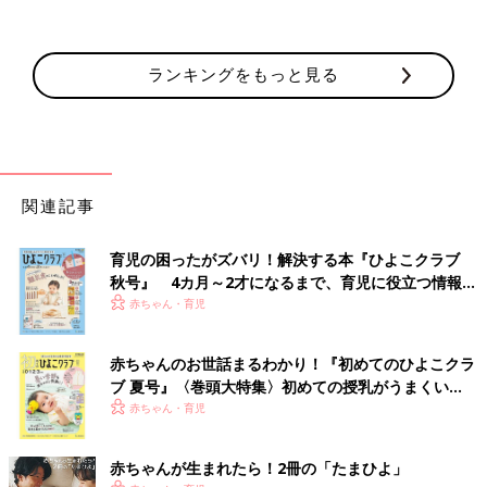
ランキングをもっと見る
関連記事
育児の困ったがズバリ！解決する本『ひよこクラブ
秋号』 4カ月～2才になるまで、育児に役立つ情報が
いっぱい！
赤ちゃん・育児
赤ちゃんのお世話まるわかり！『初めてのひよこクラ
ブ 夏号』〈巻頭大特集〉初めての授乳がうまくい
く！ おっぱい・ミルクの基本と夏のトラブル 解決テ
赤ちゃん・育児
ク
赤ちゃんが生まれたら！2冊の「たまひよ」