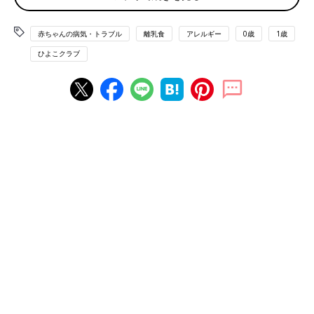
アレルギー表示が義務、奨励されている食物は、赤ちゃんにい
つ、どのように与えたらいいのでしょうか？ 食物アレルギーに
詳しい小児科医の海老澤元宏先生にお話を聞きました。
赤ちゃんの病気・トラブル
離乳食
アレルギー
0歳
1歳
ひよこクラブ
「アレルギー表示は、食物アレルギーの患者が症状の出る食物を
誤って食べてしまわないようにするためのものです。食物アレル
ギーと診断されていなければ、気にする必要はないでしょう。お
友だちに食物アレルギーがあるときなどに、知っておくと役立ち
ますね」
食物アレルギーと診断されていなければ避けなくて
OK
食物アレルギーではないのに、特定原材料やそれに準ずるものを
完全に避けてしまうと、食の豊かさや生活の質が落ちるだけでな
く、食物アレルギーになったときの症状を重くしてしまうこと
も。
「食べる時期を遅くしても、食物アレルギーの予防にはなりませ
ん。食物アレルギーの治療も、食べて治す方向に研究が進んでい