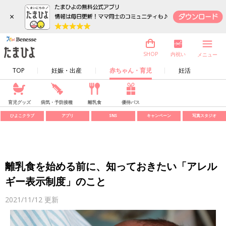
×
内祝い
SHOP
メニュー
TOP
妊娠・出産
赤ちゃん・育児
妊活
育児グッズ
病気・予防接種
離乳食
優待パス
ひよこクラブ
アプリ
SNS
キャンペーン
写真スタジオ
離乳食を始める前に、知っておきたい「アレル
ギー表示制度」のこと
2021/11/12
更新