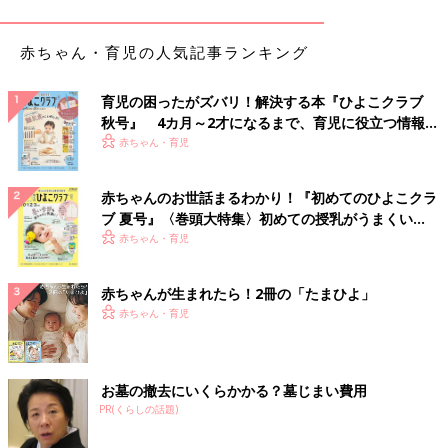
ます。安易に特定の食物を避けることはやめましょう。
離乳食はしっかり加熱し、初めて与える食物は少量にとどめ、赤
赤ちゃん・育児の人気記事ランキング
ちゃんの反応を見ながら食べさせてください。心配なら、かかり
つけ医や地域の保健センターの栄養士に相談を」
育児の困ったがズバリ！解決する本『ひよこクラブ
秋号』 4カ月～2才になるまで、育児に役立つ情報が
離乳食を始める前にママ・パパに確認してほしいのは、
赤ちゃん
いっぱい！
赤ちゃん・育児
の肌の状態
だと海老澤先生は言います。
「生後３ヶ月以内に、
顔から出た湿疹が広がっている子、湿疹が
赤ちゃんのお世話まるわかり！『初めてのひよこクラ
長引いている子、重い湿疹がある子
は、離乳食を始める前にアレ
ブ 夏号』〈巻頭大特集〉初めての授乳がうまくい
ルギー専門医に相談しましょう。このような湿疹があると、食物
く！ おっぱい・ミルクの基本と夏のトラブル 解決テ
赤ちゃん・育児
アレルギーのリスクになります。早めに受診、治療し、健康な肌
ク
をめざしましょう」
赤ちゃんが生まれたら！2冊の「たまひよ」
赤ちゃん・育児
「食物アレルギー」とは？
食物アレルギーとは、特定の食物を摂取することで、アレルギー
お墓の撤去にいくらかかる？墓じまい費用
反応が引き起こされ、体にさまざまな症状（じんましん、下痢、
PR(くらしの話題)
嘔吐＜おうと＞、鼻水、せき、呼吸困難など）が起こる病気で
す。症状の重さには個人差があり、かゆみを感じる程度からショ