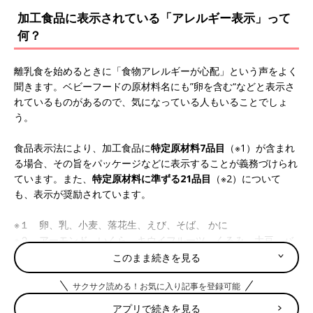
加工食品に表示されている「アレルギー表示」って
何？
離乳食を始めるときに「食物アレルギーが心配」という声をよく
聞きます。ベビーフードの原材料名にも”卵を含む“などと表示さ
れているものがあるので、気になっている人もいることでしょ
う。
食品表示法により、加工食品に
特定原材料7品目
（※1）が含まれ
る場合、その旨をパッケージなどに表示することが義務づけられ
ています。また、
特定原材料に準ずる21品目
（※2）について
も、表示が奨励されています。
※１ 卵、乳、小麦、落花生、えび、そば、 かに
※２ アーモンド、いくら、キウイフルーツ、くるみ、大豆、バ
ナナ、やまいも、カシューナッツ、もも、ごま、さば、さけ、い
このまま続きを見る
か、鶏肉、りんご、まつたけ、あわび、オレンジ、 牛肉、ゼラ
チン、豚肉
サクサク読める！お気に入り記事を登録可能
アプリで続きを見る