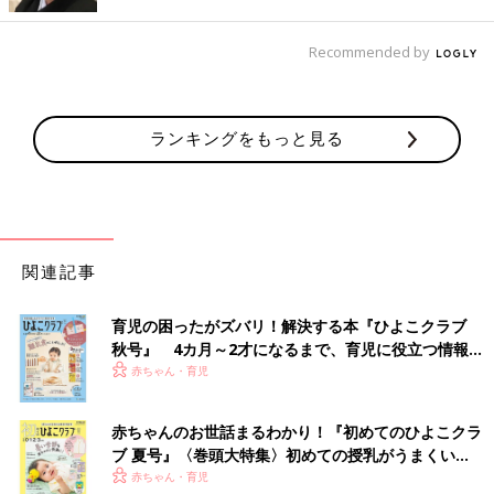
ック症状（アナフィラキシーショック）が起こることもありま
す。
Recommended by
症状の重さは食べた量と比例することが多いので、初めて食べさ
せる食物は少量から始めると安心です。
ランキングをもっと見る
Q．日本で食物アレルギーの患者はどのくらいいるの？
A．乳児の場合は10人に1 人程度です
食物アレルギーは誰もがなる病気ではありません。乳児の場合、
関連記事
卵は10人に1人、牛乳は20人に1人、小麦は40～50人に1人程度
の発症率です。赤ちゃんのときに発症した場合、多くは自然に治
育児の困ったがズバリ！解決する本『ひよこクラブ
っていきます。
秋号』 4カ月～2才になるまで、育児に役立つ情報が
いっぱい！
赤ちゃん・育児
Q．心配だからアレルギー検査を受けさせたいのですが…
赤ちゃんのお世話まるわかり！『初めてのひよこクラ
ブ 夏号』〈巻頭大特集〉初めての授乳がうまくい
く！ おっぱい・ミルクの基本と夏のトラブル 解決テ
赤ちゃん・育児
A．検査は症状が出てから行います