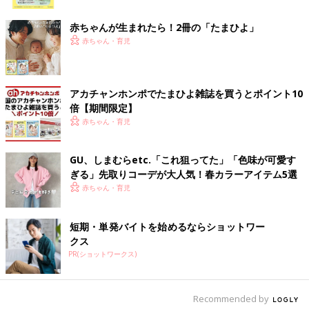
ク
赤ちゃんが生まれたら！2冊の「たまひよ」
特定の食物を食べてアレルギー症状が出た場合、検査を行いま
赤ちゃん・育児
す。通常、症状が出る前に検査を行うことはありません。また、
アレルギー検査だけで診断はできません。陽性でも食べて症状が
出ない場合も多くあります。
アカチャンホンポでたまひよ雑誌を買うとポイント10
関連：
【小児皮膚科医が解説】赤ちゃんのスキンケアが食物アレ
倍【期間限定】
ルギーの予防につながる理由
赤ちゃん・育児
ママたちの間で話題になっていることから時事ネタまで、子育て
に関するニュースを掘り下げる、ひよこクラブ人気連載「子育て
GU、しまむらetc.「これ狙ってた」「色味が可愛す
トピックス」。読者に人気のテーマを、毎月ネットでも紹介しま
ぎる」先取りコーデが大人気！春カラーアイテム5選
す。2018年７号のトピックは、「麻疹流行のこと」。こうご期
赤ちゃん・育児
待！（取材・文／ひよこクラブ編集部）
短期・単発バイトを始めるならショットワー
■監修／海老澤元宏先生
クス
国立病院機構相模原病院臨床研究センターアレルギー性疾患研究
PR(ショットワークス)
部長。医学博士。東京慈恵会医科大学医学部卒業。小児の食物ア
レルギー治療、研究をけん引。厚生労働省や消費者庁の研究代表
者も務める。
Recommended by