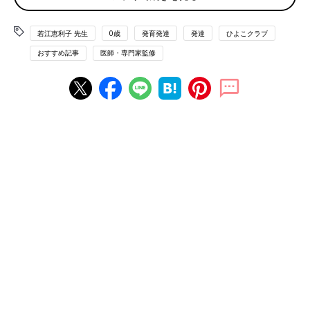
で、ガーゼやガラガラなど、軽いものなら少しの間持っていられ
るように。体重の増えは急激。3ヶ月で出生時の2倍くらいに増え
若江恵利子 先生
0歳
発育発達
発達
ひよこクラブ
ます。
おすすめ記事
医師・専門家監修
Ｑ１ まだ自分の意思で物をつかみません。大丈夫？（３
ヶ月・男の子）
Ａ 5～6ヶ月ごろ手を伸ばしてつかめるように
小さなおもちゃを赤ちゃんの手に握らせてあげると、ぎゅっと握
ってしばらくキープできるのが、3～4ヶ月ごろ。握らせるのは、
軽くて、持ち手が細いガラガラなどがおすすめです。
成長が進んで5～6ヶ月ごろになると、自分の意思で気になるもの
に手を伸ばして、物をつかめるようになるでしょう。もう少し見
守っていれば大丈夫です。
Ｑ２ よだれが増えたけどOK？ 歯が生える兆候？（３ヶ
月・男の子）
Ａ 歯が生えてくることで、唾液が増える場合も
唾液は成長とともに増え、3～4ヶ月ごろ、よだれを垂らし始める