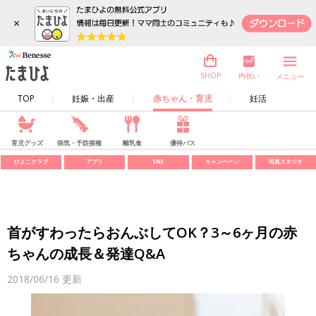
×
内祝い
SHOP
メニュー
TOP
妊娠・出産
赤ちゃん・育児
妊活
育児グッズ
病気・予防接種
離乳食
優待パス
ひよこクラブ
アプリ
SNS
キャンペーン
写真スタジオ
首がすわったらおんぶしてOK？3～6ヶ月の赤
ちゃんの成長＆発達Q&A
2018/06/16
更新