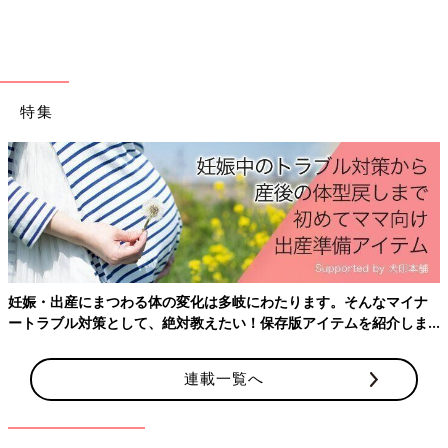
赤ちゃんはみんなへん平足です。足の裏にも脂肪がついているた
め、土踏まずがありません。歩き始めるとだんだん足の裏の脂肪
が落ちて、土踏まずができ始めます。おおよそ小学校に入るころ
には土踏まずがはっきりします。日常生活で体をいっぱい動かし
て遊んでいれば、まずへん平足になることはないでしょう。あま
特集
り心配しなくて大丈夫です。
赤ちゃんがいずれあんよができるようになったら、なるべく室内
ははだしで過ごして。足指の発達が促されるのでおすすめです。
2～
3歳
ごろ自然と足裏にアーチができてきます。
赤ちゃんの“寝かしつけ＆泣きやませ”、
本当に試して効いた ワザはこれ！
育児中、多くのママやパパが困っている赤ちゃ
んが“なかなか泣きやまない”“なかなか寝な
妊娠・出産にまつわる体の変化は多岐にわたります。そんなマイナ
い”という問題。みんなはどうやって“寝かしつ
ートラブル対策として、絶対教えたい！保存版アイテムを紹介しま
け”と“泣きやませ”をしているのか気になりませ
んか？そこで、育児雑誌「ひよこクラブ」で過
す。
赤ちゃんの成長＆発達についての気がかりや疑問はいっぱい！
去に紹介して、実際にママやパパたちが試して
もし、気になることがある場合は、かかりつけの小児科医や専門
連載一覧へ
効いたワザの数々を紹介します。
家に積極的に相談しましょう。(取材・文／永井篤美・ひよこク
ラブ編集部)