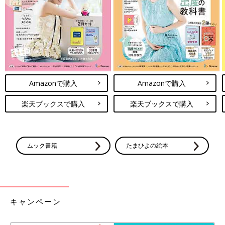
妊娠日数・生後日数に合わせて専門家のアドバイスを毎日お届
け。同じ出産月のママ同士で情報交換したり、励ましあったりで
きる「ルーム」や、写真だけでは伝わらない”できごと”を簡単に
記録できる「成長きろく」も大人気！
ダウンロード（無料）
Amazonで購入
Amazonで購入
育児中におススメの本
楽天ブックスで購入
楽天ブックスで購入
最新! 初めての育児新百科 (ベネッセ・ムック たまひよブッ
クス たまひよ新百科シリーズ)
大人気「新百科シリーズ」の「育児新百科」がリニューアル！
ムック書籍
たまひよの絵本
新生児から3歳まで、月齢別に毎日の赤ちゃんの成長の様子とマ
マ＆パパができることを徹底紹介。
毎日のお世話を基本からていねいに解説。
新生児期からのお世話も写真でよくわかる！ 月齢別に、体・心
キャンペーン
の成長とかかわりかたを掲載。
ワンオペおふろの手順など、ママ・パパの「困った！」を具体的