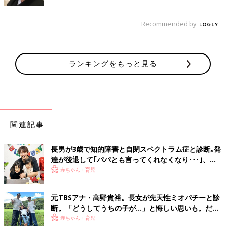
また、おんぶは抱っこと違い、常に赤ちゃんの様子を確認できま
せん。時々、鏡などに映して、赤ちゃんの様子をチェックすると
Recommended by
いいでしょう。おんぶの目安は、30分くらいを上限にしてくださ
い」
Ｑ４ 寝返りをパタリとしなくなったけど、大丈夫？（４
ランキングをもっと見る
ヶ月・女の子）
Ａ 心配は不要。寝返りより好きなことができたのかも
寝返りをこれまでにしていたのなら、急にできなくなるというの
は考えられません。赤ちゃん自身に怖い、楽しくないといった何
関連記事
らかの理由があり、したくないからしないだけでしょう。もっと
楽しいことを見つけたのかも。
長男が3歳で知的障害と自閉スペクトラム症と診断｡発
そもそも、寝返りは、赤ちゃんが必ずしなくてはいけない運動発
達が後退して｢パパとも言ってくれなくなり･･･｣、元
達ではありません。中にはまったくしないまま、大きくなる子も
プロバスケ選手･岡田優介
赤ちゃん・育児
います。
元TBSアナ・高野貴裕。長女が先天性ミオパチーと診
5～6ヶ月の成長＆運動発達は？
断。「どうしてうちの子が…」と悔しい思いも。だか
らこそ、娘との時間を全力で楽しみたい
赤ちゃん・育児
足腰が強くなり、ママ・パパがわきの下わきのしたを支えながら