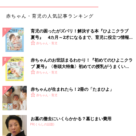
子もいます。この時期のよだれは必ずしも歯が生える兆候とは限
りませんが、歯が生えることにより、唾液の量が増えることは確
赤ちゃん・育児の人気記事ランキング
かにあります。この先、急によだれが増えた場合、歯が生える兆
候の場合もあり得るでしょう。
育児の困ったがズバリ！解決する本『ひよこクラブ
夏号』 4カ月～2才になるまで、育児に役立つ情報が
4～5ヶ月の成長＆運動発達は？
いっぱい！
赤ちゃん・育児
赤ちゃんは首が完全にすわり、頭を起こしてまわりをキョロキョ
赤ちゃんのお世話まるわかり！『初めてのひよこクラ
ロ見まわすように。また、だんだんと目と手、口を連動させた動
ブ 夏号』〈巻頭大特集〉初めての授乳がうまくい
きができるようになり、うつぶせの姿勢でもおもちゃで遊ぶ子も
く！ おっぱい・ミルクの基本と夏のトラブル 解決テ
赤ちゃん・育児
増えてきます。個人差はありますが、寝返りを始める子も。
ク
赤ちゃんが生まれたら！2冊の「たまひよ」
Ｑ３ 首がすわったら、おんぶしてＯＫ？（４ヶ月・女の
赤ちゃん・育児
子）
Ａ ＯＫです。時々、様子を確認しましょう
お墓の撤去にいくらかかる？墓じまい費用
首がしっかりすわっていれば、おんぶをしてかまいません。おん
PR(くらしの話題)
ぶするときは、事前に赤ちゃんが手を伸ばす範囲に危ないものが
ないか確認しておきましょう。