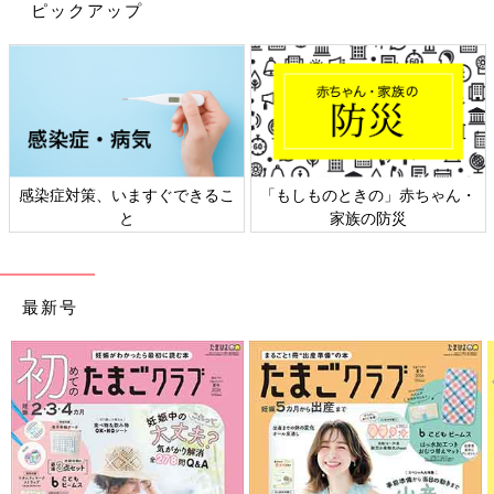
ピックアップ
参考／「ひよこクラブ」2018年2月号「赤ちゃん40人の体の成長
と運動発達のこと、ぜんぶ！」より
監修／若江恵利子 先生
育児中におススメのアプリ
アプリ「まいにちのたまひよ」
感染症対策、いますぐできるこ
「もしものときの」赤ちゃん・
と
家族の防災
最新号