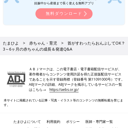
妊娠中から産後まで長く使える無料アプリ
無料ダウンロード
Amazonで購入
たまひよ
赤ちゃん・育児
首がすわったらおんぶしてOK？
3～6ヶ月の赤ちゃんの成長＆発達Q&A
楽天ブックスで購入
ＡＢＪマークは、この電子書店・電子書籍配信サービスが、
著作権者からコンテンツ使用許諾を得た正規版配信サービス
であることを示す登録商標（登録番号 第11091000号）です。
ABJマークの詳細、ABJマークを掲示しているサービスの一覧
はこちら→
https://aebs.or.jp/
本サイトに掲載されている記事・写真・イラスト等のコンテンツの無断転載を禁じま
す。
たまひよについて
利用規約
ポリシー
医師・専門家一覧