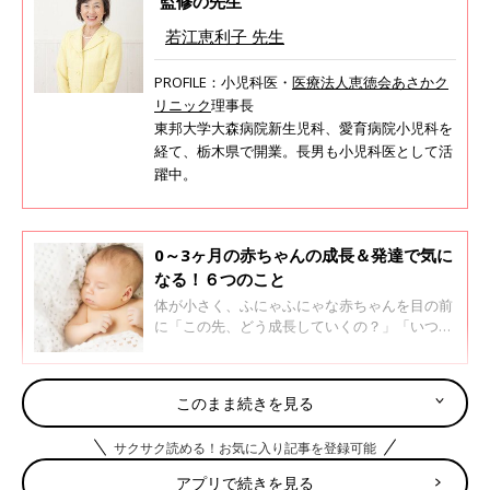
監修の先生
若江恵利子 先生
PROFILE：小児科医・
医療法人恵徳会あさかク
リニック
理事長
東邦大学大森病院新生児科、愛育病院小児科を
経て、栃木県で開業。長男も小児科医として活
躍中。
0～3ヶ月の赤ちゃんの成長＆発達で気に
なる！６つのこと
体が小さく、ふにゃふにゃな赤ちゃんを目の前
に「この先、どう成長していくの？」「いつご
ろ、何ができるようになるの？」などと疑問を
持つママ・パパも多いでしょう。最初は首がす
わっていない赤ちゃんですが、3ヶ月ごろか
3～4ヶ月の成長＆運動発達は？
このまま続きを見る
ら、すわり始める子も。
サクサク読める！お気に入り記事を登録可能
赤ちゃんをうつぶせの姿勢にすると、自分の腕で支えて、頭を少
アプリで続きを見る
し持ちあげられるようになります。また、手や指の発達が進ん