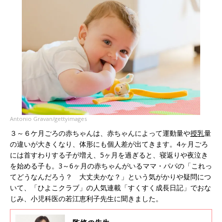
Antonio Gravan/gettyimages
３～６ケ月ごろの赤ちゃんは、赤ちゃんによって運動量や
授乳
量
の違いが大きくなり、体形にも個人差が出てきます。4ヶ月ごろ
には首すわりする子が増え、5ヶ月を過ぎると、寝返りや夜泣き
を始める子も。3～6ヶ月の赤ちゃんがいるママ・パパの「これっ
てどうなんだろう？ 大丈夫かな？」という気がかりや疑問につ
いて、「ひよこクラブ」の人気連載「すくすく成長日記」でおな
じみ、小児科医の若江恵利子先生に聞きました。