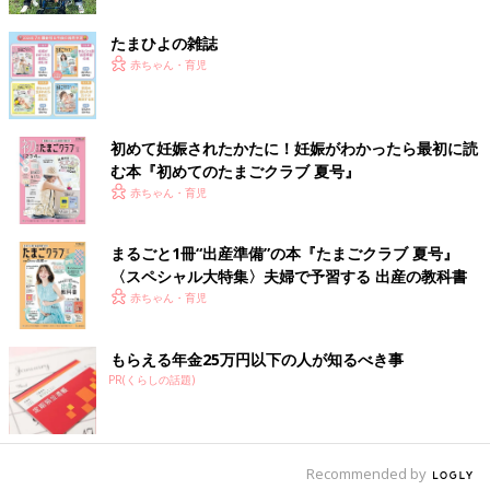
立たせてあげると、脚をスクワットのように屈伸させてぴょんぴ
たまひよの雑誌
ょん跳ねる子も出てきます。自分の足の存在に気づいて手で足を
赤ちゃん・育児
持ったり、足の指をなめたりして遊ぶ子も。6ヶ月ごろ、下の前
歯が生えてくる子も見られます。
Ｑ５ おすわりが不安定です…。練習方法は？（５ヶ月・
初めて妊娠されたかたに！妊娠がわかったら最初に読
男の子）
む本『初めてのたまごクラブ 夏号』
赤ちゃん・育児
Ａ ママが支えながらおすわりさせて遊んで
5～6ヶ月ごろは、まだおすわりが安定しないもの。発達的には問
まるごと1冊“出産準備”の本『たまごクラブ 夏号』
題ないので、過度な練習は不要ですが、ママが赤ちゃんを支えな
〈スペシャル大特集〉夫婦で予習する 出産の教科書
がらおすわりさせ、遊ばせてみるといいでしょう。繰り返してい
赤ちゃん・育児
るうちに7ヶ月ごろから、前に手をついておすわりできるよう
に。ただし、赤ちゃんが嫌がった場合は無理しないで。
もらえる年金25万円以下の人が知るべき事
PR(くらしの話題)
Ｑ６ へん平足にならないか心配。今からできることっ
て？（５ヶ月・男の子）
Ａ 赤ちゃんはみんなへん平足。心配しなくて大丈夫
Recommended by