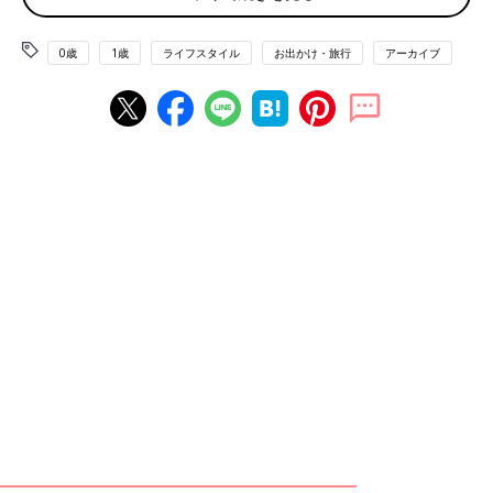
0歳
1歳
ライフスタイル
お出かけ・旅行
アーカイブ
ベビ連れ海外の定番といえばグアムの他にハワイがありますよ
ね。私自身、今回の家族において当初はハワイへ行く気満々でし
た。
しかし、ハワイはフライト時間が約7時間、時差が19時間あると
いうことでベビーへの負担が心配。
グアムなら、フライト時間は3時間半、時差は1時間なので、ベビ
ーも生活リズムも崩れることなく過ごすことができると思ったか
らです。
旅行の手配は、予算を押させられかつ融通のきく個人手配か、も
しくは旅行会社のツアーか、、、と迷いました。いつもなら個人
手配で海外旅行へいっているのですが、今回は航空券と宿泊がセ