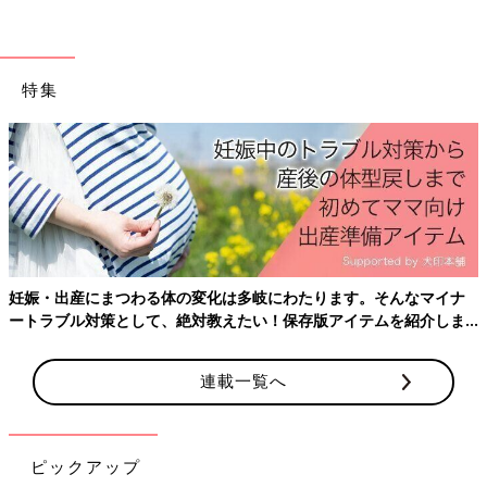
特集
成田空港の国際線ロビーにはキッズスペースがあります。このキ
妊娠・出産にまつわる体の変化は多岐にわたります。そんなマイナ
ッズスペースで飛行機搭乗のギリギリまで遊ばせましょう。
ートラブル対策として、絶対教えたい！保存版アイテムを紹介しま
す。
そのお陰で、我が子は飛行機の中ではほぼ寝てくれてとっても助
連載一覧へ
かりました。
また、新しいおもちゃ、お気に入りのおやつを持っていくといざ
という時に役に立ちます。機内持ち込みの手荷物が多くなりが、
ピックアップ
準備は万全にして飛行機の中でも快適に過ごしましょう！