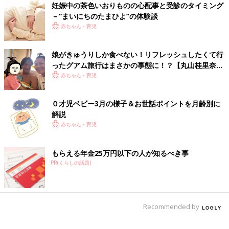
また、洋服やスタイも多めに持って行きましょう！足りなければ
妊娠中の茶色いおりものの心配事と受診のタイミング
－”まいにちのたまひよ”の体験談
洗濯すればいいかと思っていましたが、湿度が高く洗濯物は短時
赤ちゃん・育児
間では乾きません。
また、あると便利なのが洗濯用洗剤と食器洗い用洗剤です。
娘がきゅうりしか食べない！リフレッシュしたくて行
ったグアム旅行はまさかの事態に！？【丸山桂里奈・
ベビーによくある食べこぼしなど、すぐに洗わないと洋服のシミ
本並健治】
赤ちゃん・育児
が取れなくなってしまうことがありますよね。そんな急遽の洗濯
用に「ジップロックに洗濯用洗剤とお水」を入れて、もみ洗いす
０才児ベビー3月の様子＆お世話ポイントを月齢別に
ることができます。さらにベビー用食器洗い洗剤はマグを洗った
解説
りするのに重宝しました。
赤ちゃん・育児
☆大満喫のコツ③ 飛行機に乗る前にキッズスペー
もらえる年金25万円以下の人が知るべき事
スで遊ばせて体力消耗
PR(くらしの話題)
Recommended by