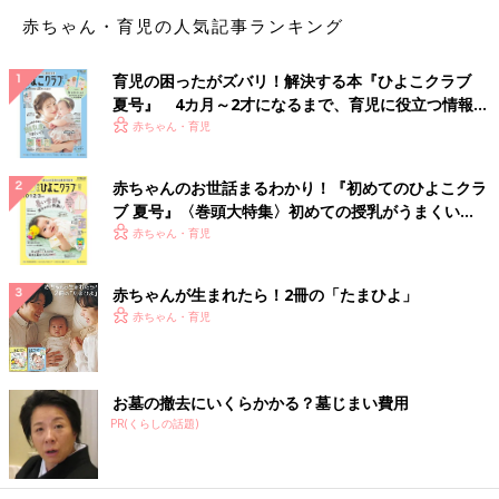
ットになった旅行会社のツアーを申し込むことに。
赤ちゃん・育児の人気記事ランキング
なぜなら、体調不良などでの直前の旅行キャンセルや、現地での
予想外のトラブルへの対応など旅行会社のサポートを受けられる
育児の困ったがズバリ！解決する本『ひよこクラブ
方を選びました。
夏号』 4カ月～2才になるまで、育児に役立つ情報が
いっぱい！
赤ちゃん・育児
ちなみに私はHISのツアーを申し込みましたが、ベビーカーや
ベ
ビーベッド
のレンタルもお任せできたので本当に安心&楽々でし
赤ちゃんのお世話まるわかり！『初めてのひよこクラ
た。
ブ 夏号』〈巻頭大特集〉初めての授乳がうまくい
く！ おっぱい・ミルクの基本と夏のトラブル 解決テ
赤ちゃん・育児
☆大満喫のコツ② ベビーに必要なものはすべて日
ク
本で準備！
赤ちゃんが生まれたら！2冊の「たまひよ」
赤ちゃん・育児
お墓の撤去にいくらかかる？墓じまい費用
PR(くらしの話題)