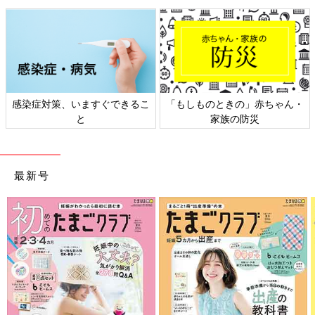
ここまでダンドリできれば、あとは現地で楽しむだけ！次回はベ
ビ連れグアム旅行 現地での遊び方編をお届けします☆
真山 まきこ
現在は育児休暇中で一児の母。
感染症対策、いますぐできるこ
「もしものときの」赤ちゃん・
ベビーファッション・ベビーフォトに興味があり、子供を可愛く
と
家族の防災
撮影することに日々奮闘中！
※この記事は「たまひよONLINE」で過去に公開されたもので
最新号
す。