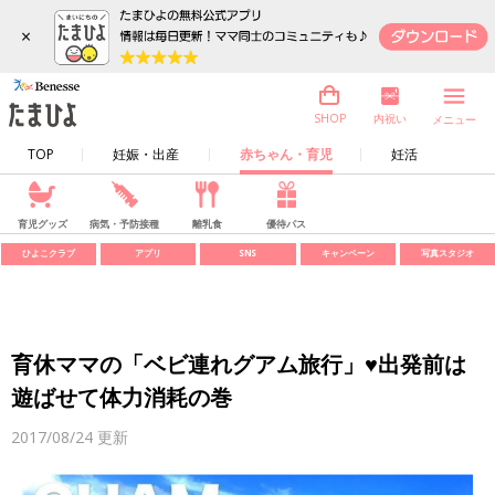
×
内祝い
SHOP
メニュー
TOP
妊娠・出産
赤ちゃん・育児
妊活
育児グッズ
病気・予防接種
離乳食
優待パス
ひよこクラブ
アプリ
SNS
キャンペーン
写真スタジオ
育休ママの「ベビ連れグアム旅行」♥出発前は
遊ばせて体力消耗の巻
2017/08/24
更新