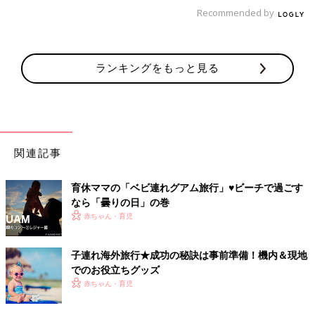
Recommended by
ランキングをもっと見る
現地でもオムツや離乳食など簡単に手に入りますが、やっぱり使
関連記事
い慣れたものが安心なのでほとんどのものを日本から持って行き
ました。なので、スーツケース1つはベビーのものでパンパン
育休ママの「ベビ連れグアム旅行」♥ビーチで過ごす
に。
なら「曇りの日」の巻
赤ちゃん・育児
持ち物リストは検索すると出てくると思うのでそれをベースにし
て準備をします。
子連れ海外旅行★成功の秘訣は事前準備！機内＆現地
でのお役立ちグッズ
特に麦茶などの飲み物は、暑く汗をたくさんかくので、日本にい
赤ちゃん・育児
るときよりもたくさん飲みます。多めに持って行きましょう！