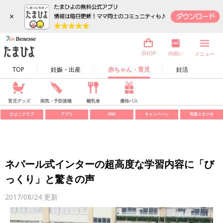
×
内祝い
SHOP
メニュー
TOP
妊娠・出産
赤ちゃん・育児
妊活
育児グッズ
病気・予防接種
離乳食
優待パス
ひよこクラブ
アプリ
SNS
キャンペーン
写真スタジオ
ネパール式インターの超高度な学習内容に「び
っくり」と驚きの声
2017/08/24
更新