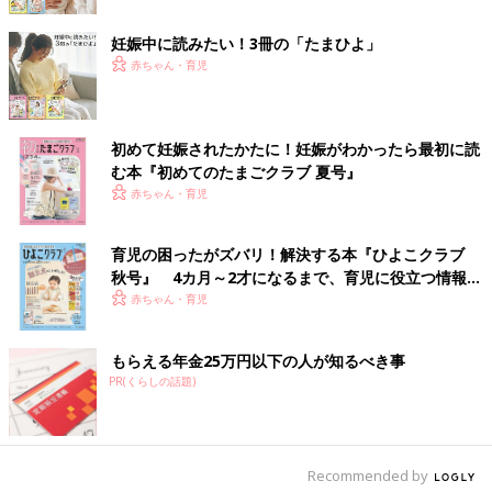
切さ』を学べたこと」と声をそろえます。
妊娠中に読みたい！3冊の「たまひよ」
今後もたまひよONLINEでは、いろいろなかたちの幼児教育をレ
赤ちゃん・育児
ポートしていきます。（たまひよONLINE編集部）
エベレスト・インターナショナル・スクール・ジャパン（EISJ)
東京都杉並区阿佐ヶ谷南３の３４の１６
初めて妊娠されたかたに！妊娠がわかったら最初に読
ナーサリー（３～５才）、キンダーガーデン、プライマリーがあ
む本『初めてのたまごクラブ 夏号』
る。
赤ちゃん・育児
http://eisj-edu.com/
育児の困ったがズバリ！解決する本『ひよこクラブ
秋号』 4カ月～2才になるまで、育児に役立つ情報が
※この記事は「たまひよONLINE」で過去に公開されたもので
いっぱい！
赤ちゃん・育児
す。
もらえる年金25万円以下の人が知るべき事
PR(くらしの話題)
Recommended by