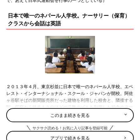
で、あえて日本式運動会を行事の一つとしている）
日本で唯一のネパール人学校。ナーサリー（保育）
クラスから会話は英語
２０１３年４月、東京杉並に日本で唯一のネパール人学校、エベ
レスト・インターナショナル・スクール・ジャパンが開校。阿佐
ヶ谷駅そばの新聞販売所だった建物を利用した校舎と、隣接する
駅、荻窪から徒歩１０分ほどの元塾のビルを利用した校舎の２つ
で授業が行われています。驚くべきはその授業内容です。
このまま続きを見る
ネパール本国の教育カリキュラムをもとに、母国語、算数、社
サクサク読める！お気に入り記事を登録可能
会、理科、英語が行われていますが、母国語以外は基本英語で授
アプリで続きを見る