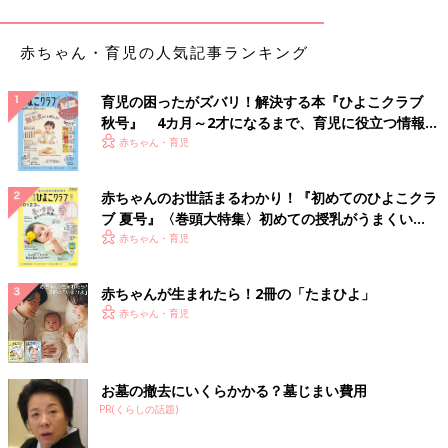
いました。担任制で１年間は同じ先生が教えてくださることと、
なによりカリキュラムがしっかりしていたことが魅力でした」と
赤ちゃん・育児の人気記事ランキング
Ｙさん。
育児の困ったがズバリ！解決する本『ひよこクラブ
秋号』 4カ月～2才になるまで、育児に役立つ情報が
いっぱい！
赤ちゃん・育児
赤ちゃんのお世話まるわかり！『初めてのひよこクラ
ブ 夏号』〈巻頭大特集〉初めての授乳がうまくい
く！ おっぱい・ミルクの基本と夏のトラブル 解決テ
赤ちゃん・育児
日本人保護者は「もっと遊びを」、ネパール人保護
ク
者は「もっと勉強を」
赤ちゃんが生まれたら！2冊の「たまひよ」
赤ちゃん・育児
Ｙさんの娘さんが２年目に在籍した年長クラスは、午前中に３コ
マ、午後に３コマ授業があります。学期ごとに定期テストも行わ
れ、習熟度、理解度を先生がしっかり把握してくれたのだそう。
お墓の撤去にいくらかかる？墓じまい費用
PR(くらしの話題)
「当時は１８時まで預かってくれる制度もありなんとか働きなが