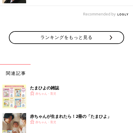
ら通わすことができました。しかし、残念ながら利用者が少な
く、現在は預かり制度は中止に。下の子を通わすとしたら毎日ベ
ビーシッターに頼まざる得ませんが、あのカリキュラムは確かに
Recommended by
魅力的です」とＹさん。
「とはいえ、幼い子にここまで勉強させなくちゃいけないのかと
ランキングをもっと見る
疑問に思うことも正直ありました。面白いのは保護者会。日本人
の保護者はもっと自由な時間を増やしてほしい、美術や体育など
も増やしてほしいとお願いするのに対し、ネパール人の保護者は
もっともっと勉強させてほしい、と。実際母国ではもっと厳しい
授業内容と聞いて驚きました」。
関連記事
プラティップ・タパ校長先生は「ネパール人も日本人も互いの良
いところを伸ばせる、多様性を尊重する学校にしたい」と日本語
たまひよの雑誌
教育や、日本の行事など新たな試みに挑戦中。
赤ちゃん・育児
現在生徒数は約150人。日本人は10人。当初13人で開校した生徒
数はわずか数年でここまで増えました。
赤ちゃんが生まれたら！2冊の「たまひよ」
赤ちゃん・育児
MさんもYさんも「勉強も魅力的だけど、もっともよかったのは
小さいうちにいろいろな文化に触れられたこと。『違うことの大