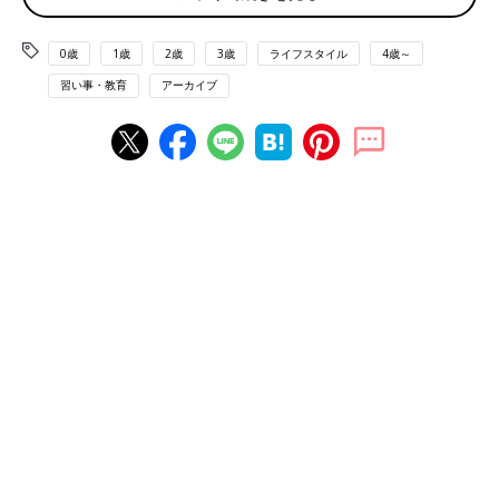
業が行われています。
「もともと英語をやらせていたんですが、こちらの授業内容の高
0歳
1歳
2歳
3歳
ライフスタイル
4歳～
度さに家庭でフォローする前提で通わせました」と語るのは、Ｍ
習い事・教育
アーカイブ
さん。Ｍさんのお嬢さんは２年間在籍。４才で日本でいう年長ク
ラスに。５才で小１クラスに通いました。「宿題が多くて大変で
した。でも先生方が本当に熱心で、娘は学ぶ楽しさを教えてもら
いました」。お嬢さんは５才で英検３級を取得。その後国立小学
校を受験し、現在は小学校１年生に。
そのＭさんに誘われて、同じく２年間お嬢さんを通わせたのがＹ
さんです。Ｙさんのお嬢さんはもともとは保育園の待機児童が通
う、２才児クラスまでの保育室に通わせていました。その後２人
目を妊娠。
出産予定日
が４月１日に近く、認可保育園の入園が難
しく欧米式の英語のプリスクールに。
１年後の４才、５才時にエベレストインターナショナルスクール
に通いました。
「プリスクールにいたといっても保育園代わりに通わせていた程
度なので、英語はもちろん、算数、理科もレベルが高く、とても
ついてけるような状態ではないと
１才
下にあたる年中クラスに通