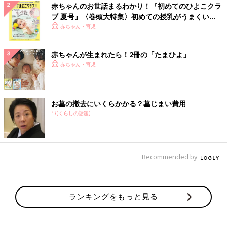
赤ちゃんのお世話まるわかり！『初めてのひよこクラ
ブ 夏号』〈巻頭大特集〉初めての授乳がうまくい
く！ おっぱい・ミルクの基本と夏のトラブル 解決テ
赤ちゃん・育児
ク
赤ちゃんが生まれたら！2冊の「たまひよ」
赤ちゃん・育児
お墓の撤去にいくらかかる？墓じまい費用
PR(くらしの話題)
Recommended by
ランキングをもっと見る