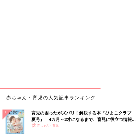
赤ちゃん・育児の人気記事ランキング
育児の困ったがズバリ！解決する本『ひよこクラブ
夏号』 4カ月～2才になるまで、育児に役立つ情報が
いっぱい！
赤ちゃん・育児