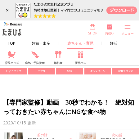
×
内祝い
SHOP
メニュー
TOP
妊娠・出産
赤ちゃん・育児
妊活
育児グッズ
病気・予防接種
離乳食
優待パス
ひよこクラブ
アプリ
SNS
キャンペーン
写真スタジオ
【専門家監修】動画 30秒でわかる！ 絶対知
っておきたい赤ちゃんにNGな食べ物
2020/10/15
更新
前の話
次の話