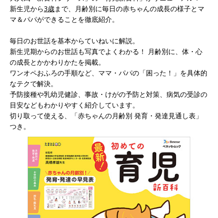
新生児から
3歳
まで、月齢別に毎日の赤ちゃんの成長の様子とマ
マ＆パパができることを徹底紹介。
毎日のお世話を基本からていねいに解説。
新生児期からのお世話も写真でよくわかる！ 月齢別に、体・心
の成長とかかわりかたを掲載。
ワンオペおふろの手順など、ママ・パパの「困った！」を具体的
なテクで解決。
予防接種や乳幼児健診、事故・けがの予防と対策、病気の受診の
目安などもわかりやすく紹介しています。
切り取って使える、「赤ちゃんの月齢別 発育・発達見通し表」
つき。