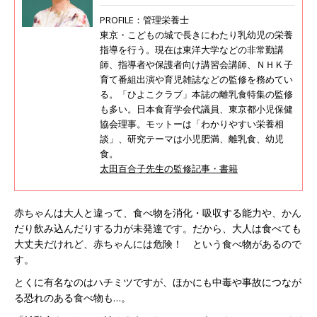
PROFILE：管理栄養士
東京・こどもの城で長きにわたり乳幼児の栄養
指導を行う。現在は東洋大学などの非常勤講
師、指導者や保護者向け講習会講師、ＮＨＫ子
育て番組出演や育児雑誌などの監修を務めてい
る。「ひよこクラブ」本誌の離乳食特集の監修
も多い。日本食育学会代議員、東京都小児保健
協会理事。モットーは「わかりやすい栄養相
談」、研究テーマは小児肥満、離乳食、幼児
食。
太田百合子先生の監修記事・書籍
赤ちゃんは大人と違って、食べ物を消化・吸収する能力や、かん
だり飲み込んだりする力が未発達です。だから、大人は食べても
大丈夫だけれど、赤ちゃんには危険！ という食べ物があるので
す。
とくに有名なのはハチミツですが、ほかにも中毒や事故につなが
る恐れのある食べ物も…。