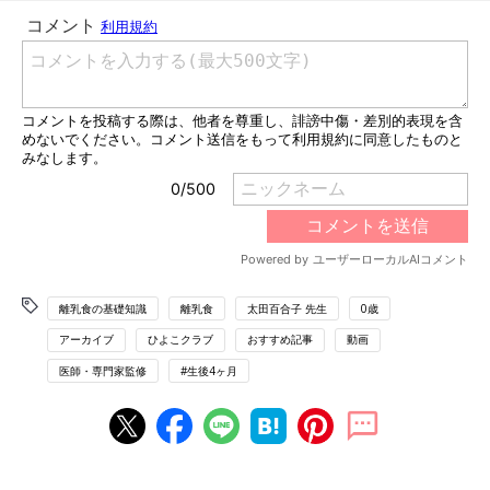
てる食器選びのポイ
目安＆OK・NG食材
ントは？
離乳食の基礎知識
離乳食
太田百合子 先生
0歳
アーカイブ
ひよこクラブ
おすすめ記事
動画
医師・専門家監修
#生後4ヶ月