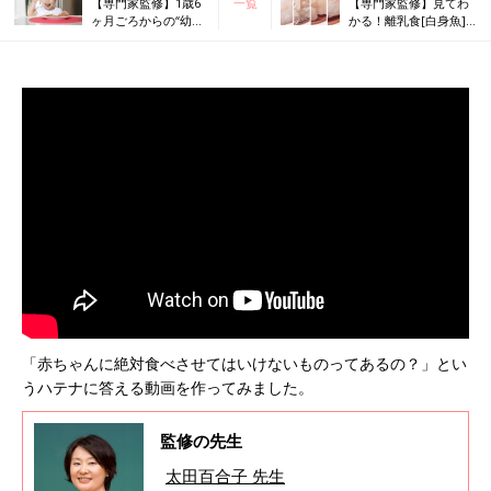
【専門家監修】1歳6
一覧
【専門家監修】見てわ
ヶ月ごろからの“幼児
かる！離乳食[白身魚]
食”、食べる意欲を育
の月齢別かたさ大きさ
てる食器選びのポイ
目安＆OK・NG食材
ントは？
「赤ちゃんに絶対食べさせてはいけないものってあるの？」とい
うハテナに答える動画を作ってみました。
監修の先生
太田百合子 先生