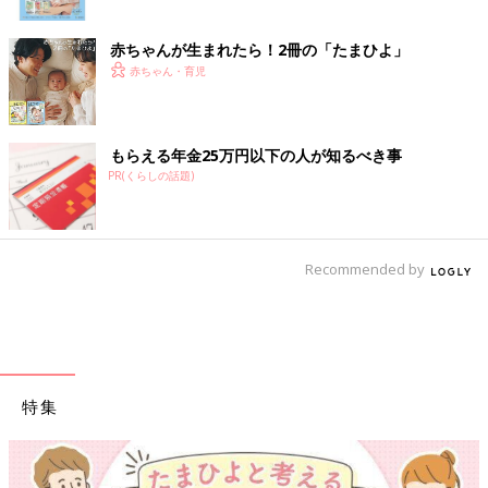
赤ちゃんが生まれたら！2冊の「たまひよ」
赤ちゃん・育児
もらえる年金25万円以下の人が知るべき事
PR(くらしの話題)
Recommended by
特集
【ワ