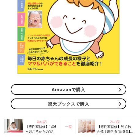
Amazonで購入
楽天ブックスで購入
前の話
次の話
【専門家監修】1歳6
一覧
【専門家監修】見てわ
ヶ月ごろからの“幼児
かる！離乳食[白身魚]
食”、食べる意欲を育
の月齢別かたさ大きさ