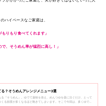
ップがかかったご家庭と、夫が好きではないといった人
」のハイペースなご家庭は、
がもりもり食べてくれます」
ので、そうめん率が猛烈に高し！」
てる？そうめんアレンジメニュー3選
入る『そうめん』。ゆでて薬味を添え、めんつゆを器に注ぐだけ、とって
つくる頻度が多くなるほど飽きてしまいます。そこで今回は、多くゆです
試してみたいアレンジメニューをご紹介します。