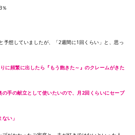
t
3％
e
ると予想していましたが、「2週間に1回くらい」と、思っ
まりに頻繁に出したら『もう飽きた～』のクレームがきた
奥の手の献立として使いたいので、月2回くらいにセーブ
まない」