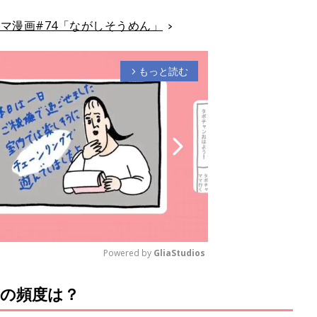
マ漫画#74「ながしそうめん」
もっと読む
arrow_forward_ios
Powered by 
GliaStudios
の頻度は？
M
u