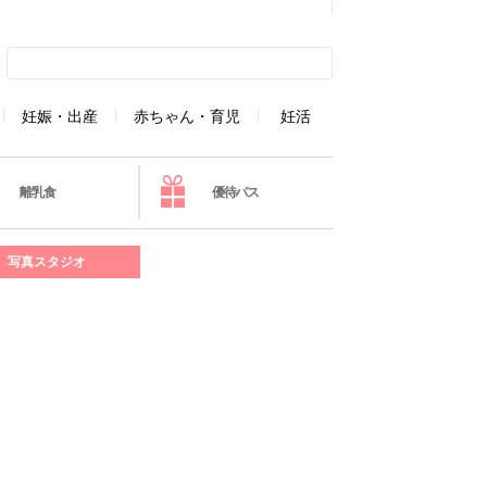
妊娠・出産
赤ちゃん・育児
妊活
離乳食
優待パス
写真スタジオ