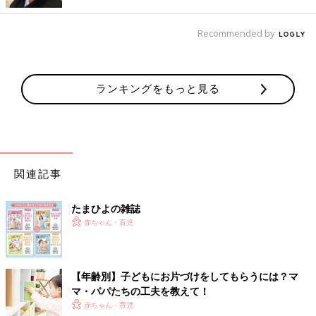
9～11ケ月ごろに３回食に進み、食べられる量
も食材も増えていきます。でも、自我が芽生え
Recommended by
始めるこの時期は、好き嫌いをしたり遊び食べ
をしたり、なかなかママ・パパの言うことを聞
いてくれないことも。歯が生えたり、体調を崩
すことが増えたりして、新たな悩みも出てくる
ランキングをもっと見る
よう…。９ケ月～２歳ごろの離乳食・幼児食＆
授乳の疑問・気がかりについて、「ひよこクラ
ブ」の人気連載「すくすく成長日記」監修でお
なじみ、小児科医の若江恵利子先生に聞きまし
た。
関連記事
たまひよの雑誌
赤ちゃん・育児
【年齢別】子どもにお片づけをしてもらうには？マ
マ・パパたちの工夫を教えて！
赤ちゃん・育児