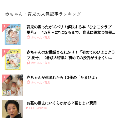
赤ちゃんのイヤイヤにイライラすることは、だれにでもあるこ
赤ちゃん・育児の人気記事ランキング
と。どうしても行き詰まってしまったときは、ばあば、じいじに
赤ちゃんを見てもらったり、一時預かりなどを利用しましょう。
育児の困ったがズバリ！解決する本『ひよこクラブ
赤ちゃんのことを完全に忘れる時間をつくり、ママやパパが気分
夏号』 4カ月～2才になるまで、育児に役立つ情報が
転換をすることも大切です。
いっぱい！
赤ちゃん・育児
“ママ＆パパが、イライラしない３つのpoint”参考になりました
か。イヤイヤをゲーム感覚で乗り切ったりするには、ママ＆パパ
赤ちゃんのお世話まるわかり！『初めてのひよこクラ
自身、気持ちに余裕を持つことが必要です。そのため「疲れてい
ブ 夏号』〈巻頭大特集〉初めての授乳がうまくい
るな」「ストレスがたまっているな」と思うときは、赤ちゃんを
く！ おっぱい・ミルクの基本と夏のトラブル 解決テ
赤ちゃん・育児
預けてストレス発散を！ イヤイヤ期は、ずっと続くわけではあ
ク
りませんが
3歳
ごろまでは手がかかるので頑張り過ぎないでくだ
赤ちゃんが生まれたら！2冊の「たまひよ」
さいね。（取材・文／麻生珠恵・ひよこクラブ編集部）
赤ちゃん・育児
参考／ひよこクラブ2017年10月号「9カ月からのイヤイヤ期がや
ってきた！ ママがイライラしないかわしワザ30」より
お墓の撤去にいくらかかる？墓じまい費用
９ケ月～２歳 離乳食・幼児食＆授乳の気
PR(くらしの話題)
がかりＱ＆Ａ
５～６ケ月ごろに離乳食を始めた赤ちゃんは、