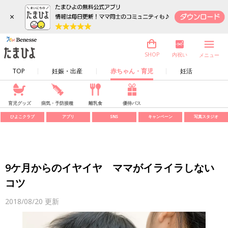
×
内祝い
SHOP
メニュー
TOP
妊娠・出産
赤ちゃん・育児
妊活
育児グッズ
病気・予防接種
離乳食
優待パス
ひよこクラブ
アプリ
SNS
キャンペーン
写真スタジオ
9ケ月からのイヤイヤ ママがイライラしない
コツ
2018/08/20
更新