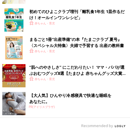
初めてのひよこクラブ増刊「離乳食1年生 1皿作るだ
け！オールインワン​レシピ」
赤ちゃん・育児
まるごと1冊“出産準備”の本『たまごクラブ 夏号』
〈スペシャル大特集〉夫婦で予習する 出産の教科書
赤ちゃん・育児
“肌へのやさしさ” にこだわりたい！ ママ・パパが選
ぶおむつグッズ8選【たまひよ 赤ちゃんグッズ大賞
2026】
赤ちゃん・育児
【大人気】ひんやり冷感寝具で快適な睡眠を
あなたに。
PR(アイリスプラザ)
Recommended by