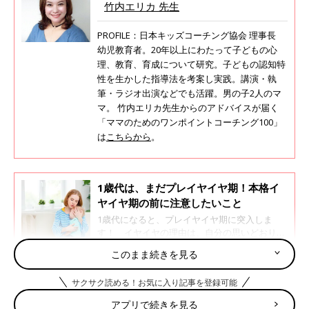
竹内エリカ 先生
PROFILE：日本キッズコーチング協会 理事長
幼児教育者。20年以上にわたって子どもの心
理、教育、育成について研究。子どもの認知特
性を生かした指導法を考案し実践。講演・執
筆・ラジオ出演などでも活躍。男の子2人のマ
マ。 竹内エリカ先生からのアドバイスが届く
「ママのためのワンポイントコーチング100」
は
こちらから
。
1歳代は、まだプレイヤイヤ期！本格イ
ヤイヤ期の前に注意したいこと
1歳代になると、プレイヤイヤ期に突入しま
す！ イヤイヤの理由は、自分の思いどおりに
ならないことや、「眠い」「おなかがすいた」
このまま続きを見る
などの生理的欲求や不快感などさまざまです
が、2歳代に比べればイヤイヤの度合いはそん
ママ＆パパが、イライラしない３つのpoint
サクサク読める！お気に入り記事を登録可能
なに高くないので、ママ・パパが上手にかかわ
って乗りきりたいもの。基本のかかわり方を、
アプリで続きを見る